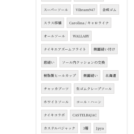
スーパーソール
Vibram947
合成ゴム
スラス移植
Carolina / キャロライナ
オールソール
WALLABY
ナイキエアズームフライト
側面縫い付け
底縫い
ソール内クッションの交換
樹脂製ヒールカップ
側面縫い
北海道
チャッカブーツ
生ゴムクレープソール
ホワイトソール
コール・ハーン
ナイキコラボ
CASTELBAJAC
カステルバジャック
3層
Jpya