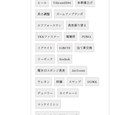
ヒール
Vibram5586
本革積上げ
長さ調整
ズームアップテンポ
エアフォースワン
表皮張り替え
YKKファスナー
傷補修
PUMA
イグナイト
IGNITE
当て革交換
リーボック
Reebok
履き口スポンジ表皮
AirZoom
ウレタン
移植
スワップ
DUNK
デュバリー
ネイチャー3
マッケイミシン