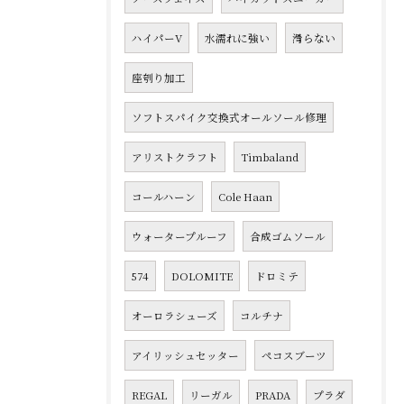
ハイパーV
水濡れに強い
滑らない
座刳り加工
ソフトスパイク交換式オールソール修理
アリストクラフト
Timbaland
コールハーン
Cole Haan
ウォータープルーフ
合成ゴムソール
574
DOLOMITE
ドロミテ
オーロラシューズ
コルチナ
アイリッシュセッター
ペコスブーツ
REGAL
リーガル
PRADA
プラダ