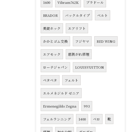
1600
Vibram762K
ブラドール
BRADOR
バックルタイプ
ベルト
美錠ホック
エアリフト
かかとゴム交換
フジヤマ
RED WING
エアモック
底剥がれ修理
ローテジャパン
LOUISVUITTON
ベタベタ
フェルト
エルメネジルド ゼニア
Ermenegildo Zegna
993
フェルランニング
1400
ベロ
靴