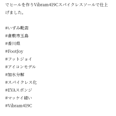
でヒールを作りVibram419Cスパイクレスソールで仕上
げました。
#いずみ靴店
#倉敷市玉島
#香川県
#FootJoy
#フットジョイ
#アイコンモデル
#加水分解
#スパイクレス化
#EVAスポンジ
#マッケイ縫い
#Vibram419C