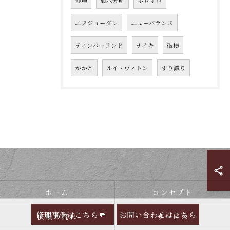
修理
加水分解
ボロボロ
エアジョーダン
ニューバランス
ティンバーランド
ナイキ
破損
かかと
ルイ・ヴィトン
すり減り
ホーム
コンセプト
修理事例はこちら
お問い合わせはこちら
依頼の流れ
サービス