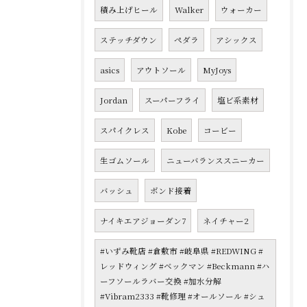
積み上げヒール
Walker
ウォーカー
ステッチダウン
ペダラ
アシックス
asics
アウトソール
MyJoys
Jordan
スーパーフライ
塩ビ系素材
スパイクレス
Kobe
コービー
生ゴムソール
ニューバランススニーカー
バッシュ
ボンド接着
ナイキエアジョーダン7
ネイチャー2
#いずみ靴店 #倉敷市 #岐阜県 #REDWING #
レッドウィング #ベックマン #Beckmann #ハ
ーフソールラバー交換 #加水分解
#Vibram2333 #靴修理 #オールソール #シュ