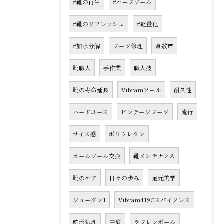
#靴の再生
#ハーフソール
#靴のリフレッシュ
#軽量化
#加水分解
ブーツ修理
倉敷市
靴職人
手作業
職人技
靴の寿命延長
Vibramソール
耐久性
ハードユース
ビンテージブーツ
流行
サイズ感
ポリウレタン
オールソール交換
靴メンテナンス
靴のケア
日々の歩み
足元美学
ジョーダン1
Vibram419Cスパイクレス
跡形処理
中底
ラフレンボール