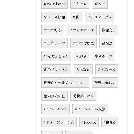
NewBalance
立ちベロ
ゴルフ
シューズ修理
富山
アイコンモデル
ゴルフ好き
ソフトスパイク
修理完了
ゴルフライフ
ゴルフ愛好家
福岡県
足元のおしゃれ
靴磨き
歩きやすさ
靴のリサイクル
大切な靴
新たな一歩
足元から始まるストーリー
環境に優しい
靴の長寿命化
愛着アイテム
#スパイクレス
#オールソール交換
#ドライプレミアム
#FootJoy
#東京都