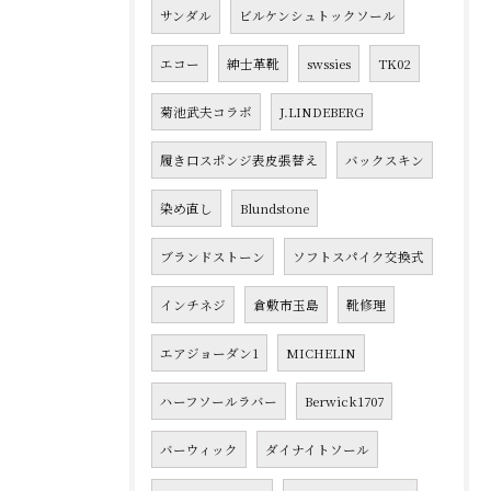
サンダル
ビルケンシュトックソール
エコー
紳士革靴
swssies
TK02
菊池武夫コラボ
J.LINDEBERG
履き口スポンジ表皮張替え
バックスキン
染め直し
Blundstone
ブランドストーン
ソフトスパイク交換式
インチネジ
倉敷市玉島
靴修理
エアジョーダン1
MICHELIN
ハーフソールラバー
Berwick1707
バーウィック
ダイナイトソール