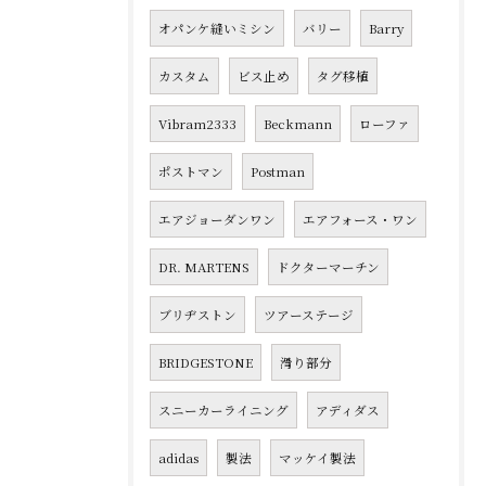
オパンケ縫いミシン
バリー
Barry
カスタム
ビス止め
タグ移植
Vibram2333
Beckmann
ローファ
ポストマン
Postman
エアジョーダンワン
エアフォース・ワン
DR. MARTENS
ドクターマーチン
ブリヂストン
ツアーステージ
BRIDGESTONE
滑り部分
スニーカーライニング
アディダス
adidas
製法
マッケイ製法