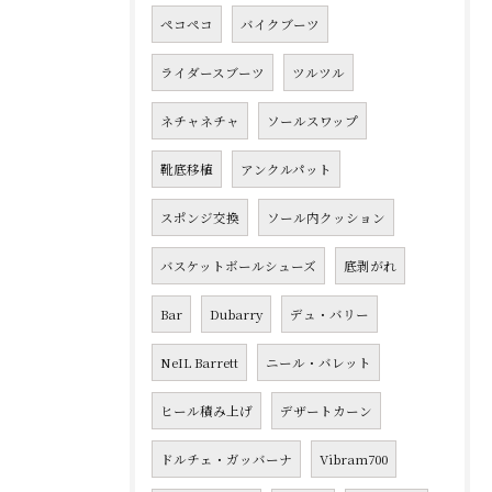
ペコペコ
バイクブーツ
ライダースブーツ
ツルツル
ネチャネチャ
ソールスワップ
靴底移植
アンクルパット
スポンジ交換
ソール内クッション
バスケットボールシューズ
底剥がれ
Bar
Dubarry
デュ・バリー
NeIL Barrett
ニール・バレット
ヒール積み上げ
デザートカーン
ドルチェ・ガッバーナ
Vibram700