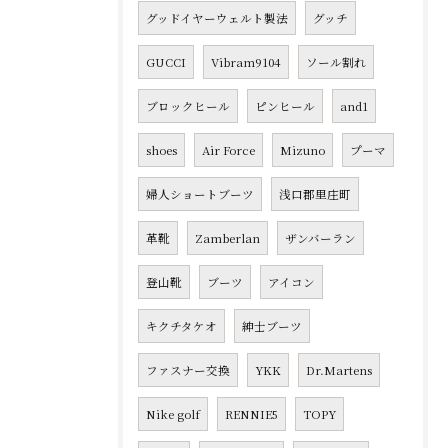
グッドイヤーウェルト製法
グッチ
GUCCI
Vibram9104
ソール割れ
ブロックヒール
ピンヒール
and1
shoes
Air Force
Mizuno
プーマ
婦人ショートブーツ
浅口郡里庄町
革靴
Zamberlan
ザンバーラン
登山靴
ブーツ
アイコン
キクチタケオ
紳士ブーツ
ファスナー交換
YKK
Dr.Martens
Nike golf
RENNIE5
TOPY