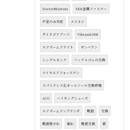
DoctorMartens
YKK金属ファスナー
片足のみ対応
メスネジ
サイドゴアブーツ
Vibram528K
エアズームフライト
ザンバラン
シングルモンク
バックルゴムの交換
ナイキエアフォースワン
スパイクレス化オールソール交換修理
ACG
ハイキングシューズ
エアズームアップテンポ
靴底
交換
靴底剥がれ
割れ
靴底交換
底