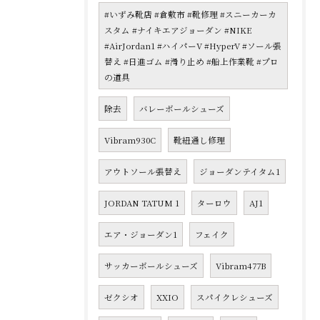
#いずみ靴店 #倉敷市 #靴修理 #スニーカーカ
スタム #ナイキエアジョーダン #NIKE
#AirJordan1 #ハイパーV #HyperV #ソール張
替え #日進ゴム #滑り止め #船上作業靴 #プロ
の道具
除去
バレーボールシューズ
Vibram930C
靴紐通し修理
アウトソール張替え
ジョーダンテイタム1
JORDAN TATUM 1
ターロウ
AJ1
エア・ジョーダン1
フェイク
サッカーボールシューズ
Vibram477B
ゼクシオ
XXIO
スパイクレシューズ