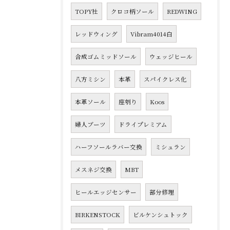
TOPY社
クロコ柄ソール
REDWING
レッドウィング
Vibram4014白
合成ゴムミッドソール
ウェッジヒール
八方ミシン
本革
スパイクレス化
本革ソール
座刳り
Koos
婦人ブーツ
ドライプレミアム
ハーフソールラバー交換
ミシュラン
メスネジ交換
MBT
ヒールエッジセンサー
部分修理
BIRKENSTOCK
ビルケンシュトック