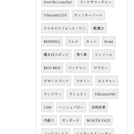
foot the coacher
フットザコーチャー
VibramS1219
ウィンターソール
ナイキエアフォース・ワン
靴選び
MERRELL
メレル
ロッシ
Rossi
履き口スポンジ
滑り革
インソール
MIU MIU
ベックマン
ワラビー
デザートブーツ
ナタリー
ネイチャー
ランブラー
ラシュトン
Vibram298C
1300
ハッシュパピー
合成皮革
内張り
サンダース
NORTH FACE
ノースフェイス
ハイカットスニーカー