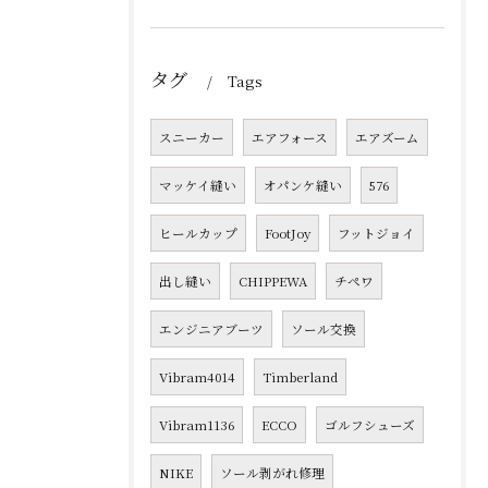
タグ
Tags
スニーカー
エアフォース
エアズーム
マッケイ縫い
オパンケ縫い
576
ヒールカップ
FootJoy
フットジョイ
出し縫い
CHIPPEWA
チペワ
エンジニアブーツ
ソール交換
Vibram4014
Timberland
Vibram1136
ECCO
ゴルフシューズ
NIKE
ソール剥がれ修理