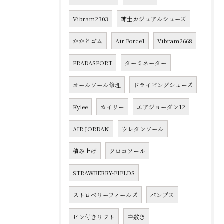
Vibram2303
紳士カジュアルシューズ
かかとゴム
Air Force1
Vibram2668
PRADASPORT
ターミネーター
オールソール修理
ドライビングシューズ
Kylee
カイリー
エアジョーダン12
AIR JORDAN
ウレタンソール
積み上げ
クロコソール
STRAWBERRY-FIELDS
ストロベリーフィールズ
パンプス
ピン付きリフト
中敷き