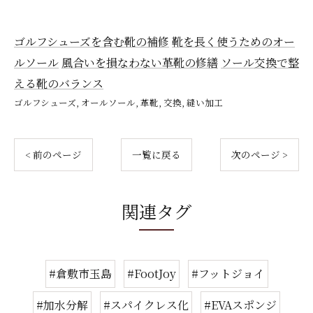
ゴルフシューズを含む靴の補修
靴を長く使うためのオー
ルソール
風合いを損なわない革靴の修繕
ソール交換で整
える靴のバランス
ゴルフシューズ
オールソール
革靴
交換
縫い加工
< 前のページ
一覧に戻る
次のページ >
関連タグ
#倉敷市玉島
#FootJoy
#フットジョイ
#加水分解
#スパイクレス化
#EVAスポンジ