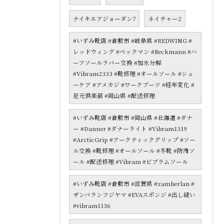
ナイキエアジョーダン7
ネイチャー2
#いずみ靴店 #倉敷市 #岐阜県 #REDWING #
レッドウィング #ベックマン #Beckmann #ハ
ーフソールラバー交換 #加水分解
#Vibram2333 #靴修理 #オールソール #シュ
ーケア #アメカジ #ワークブーツ #経年変化 #
足元倶楽部 #岡山県 #配送修理
#いずみ靴店 #倉敷市 #岡山県 #北海道 #ダナ
ー #Danner #ダナーライト #Vibram1319
#ArcticGrip #アークティックグリップ #ソー
ル交換 #靴修理 #オールソール #冬靴 #防滑ソ
ール #配送修理 #Vibram #ビブラムソール
#いずみ靴店 #倉敷市 #滋賀県 #zamberlan #
ザンバランフジヤマ #EVAスポンジ #出し縫い
#vibram1136