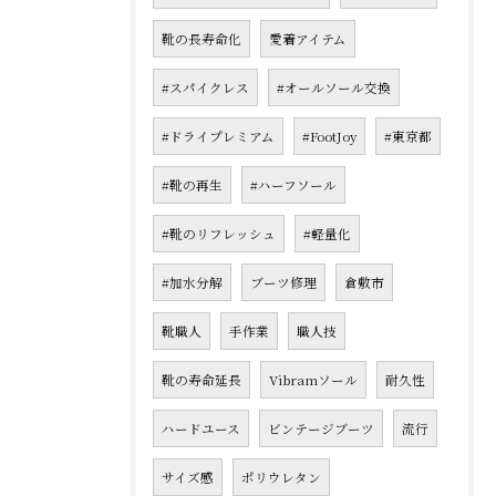
靴の長寿命化
愛着アイテム
#スパイクレス
#オールソール交換
#ドライプレミアム
#FootJoy
#東京都
#靴の再生
#ハーフソール
#靴のリフレッシュ
#軽量化
#加水分解
ブーツ修理
倉敷市
靴職人
手作業
職人技
靴の寿命延長
Vibramソール
耐久性
ハードユース
ビンテージブーツ
流行
サイズ感
ポリウレタン