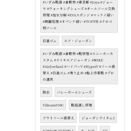
#いずみ靴店 #倉敷市 #東京都 #Joya #ジョー
ヤ #ウォーキングシューズ #オールソール交換
修理 #加水分解 #EVAスポンジ #マッケイ縫い
#側面処理 #オパンケ縫い #TOPY社 #クロコ
柄ソール
日進ゴム
エア・ジョーダン
#いずみ靴店 #倉敷市 #靴修理 #スニーカーカ
スタム #ナイキエアジョーダン #NIKE
#AirJordan1 #ハイパーV #HyperV #ソール張
替え #日進ゴム #滑り止め #船上作業靴 #プロ
の道具
除去
バレーボールシューズ
Vibram930C
靴紐通し修理
アウトソール張替え
ジョーダンテイタム1
JORDAN TATUM 1
ターロウ
AJ1