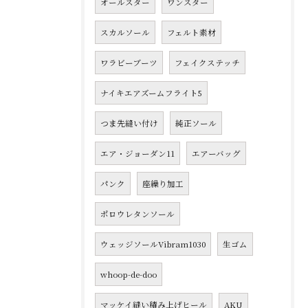
オールスター
ワンスター
スカルソール
フェルト素材
ワラビーブーツ
フェイクステッチ
ナイキエアズームフライト5
つま先縫い付け
純正ソール
エア・ジョーダン11
エアーバッグ
パンク
座繰り加工
ポロウレタンソール
ウェッジソールVibram1030
生ゴム
whoop-de-doo
マッケイ縫い積み上げヒール
AKU