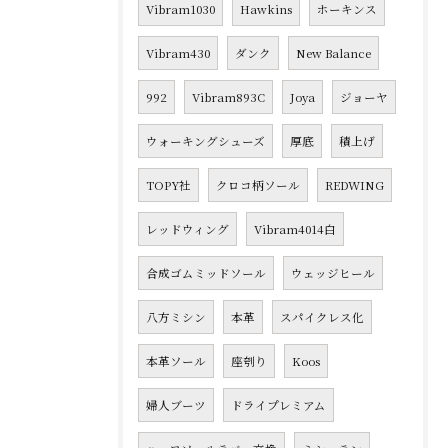
Vibram1030
Hawkins
ホーキンス
Vibram430
ダンク
New Balance
992
Vibram893C
Joya
ジョーヤ
ウォーキングシューズ
厚底
積上げ
TOPY社
クロコ柄ソール
REDWING
レッドウィング
Vibram4014白
合成ゴムミッドソール
ウェッジヒール
八方ミシン
本革
スパイクレス化
本革ソール
座刳り
Koos
婦人ブーツ
ドライプレミアム