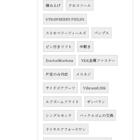
積み上げ
クロコソール
STRAWBERRY-FIELDS
ストロベリーフィールズ
パンプス
ピン付きリフト
中敷き
DoctorMartens
YKK金属ファスナー
片足のみ対応
メスネジ
サイドゴアブーツ
Vibram528K
エアズームフライト
ザンバラン
シングルモンク
バックルゴムの交換
ナイキエアフォースワン