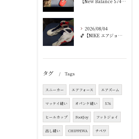
【New Balance 574 修理｜ウェッジヒール加水分...
2026/08/04
🏀【NIKE エアジョーダン7 加水分解修理｜ミッドソール交...
タグ
Tags
スニーカー
エアフォース
エアズーム
マッケイ縫い
オパンケ縫い
576
ヒールカップ
FootJoy
フットジョイ
出し縫い
CHIPPEWA
チペワ