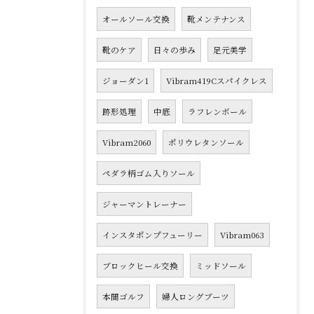
オールソール交換
靴メンテナンス
靴のケア
日々の歩み
足元美学
ジョーダン1
Vibram419Cスパイクレス
跡形処理
中底
ラフレンボール
Vibram2060
ポリウレタンソール
ペダラ柄ゴム入りソール
ジャーマントレーナー
インスタポンプフューリー
Vibram063
ブロックヒール交換
ミッドソール
本間ゴルフ
婦人ロングブーツ