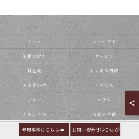
ホーム
コンセプト
依頼の流れ
サービス
料金表
よくある質問
お客様の声
アクセス
ブログ
コラム
ごあいさつ
当店の特徴
スニーカー
ゴルフシューズ
修理事例はこちら
お問い合わせはこちら