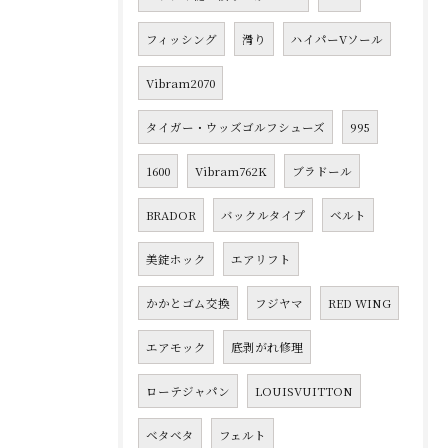
フィッシング
滑り
ハイパーVソール
Vibram2070
タイガー・ウッズゴルフシューズ
995
1600
Vibram762K
ブラドール
BRADOR
バックルタイプ
ベルト
美錠ホック
エアリフト
かかとゴム交換
フジヤマ
RED WING
エアモック
底剥がれ修理
ローテジャパン
LOUISVUITTON
ベタベタ
フェルト