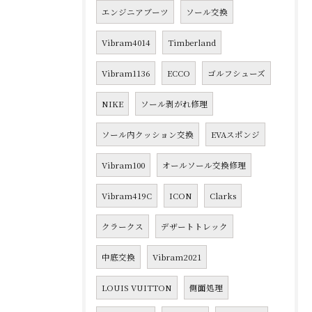
エンジニアブーツ
ソール交換
Vibram4014
Timberland
Vibram1136
ECCO
ゴルフシューズ
NIKE
ソール剥がれ修理
ソール内クッション交換
EVAスポンジ
Vibram100
オールソール交換修理
Vibram419C
ICON
Clarks
クラークス
デザートトレック
中底交換
Vibram2021
LOUIS VUITTON
側面処理