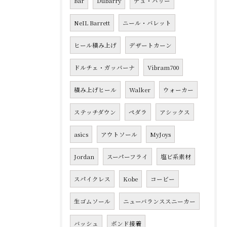
Bar
Dubarry
デュ・バリー
NeIL Barrett
ニール・バレット
ヒール積み上げ
デザートカーン
ドルチェ・ガッバーナ
Vibram700
積み上げヒール
Walker
ウォーカー
ステッチダウン
ペダラ
アシックス
asics
アウトソール
MyJoys
Jordan
スーパーフライ
塩ビ系素材
スパイクレス
Kobe
コービー
生ゴムソール
ニューバランススニーカー
バッシュ
ボンド接着