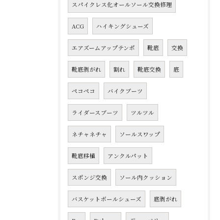
スパイクレス化オールソール交換修理
ACG
ハイキングシューズ
エアズームアップテンポ
靴底
交換
靴底剥がれ
割れ
靴底交換
底
ペコペコ
バイクブーツ
ライダースブーツ
ツルツル
ネチャネチャ
ソールスワップ
靴底移植
アンクルパット
スポンジ交換
ソール内クッション
バスケットボールシューズ
底剥がれ