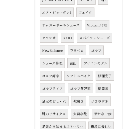
エア・ジョーダン1
フェイク
サッカーボールシューズ
Vibram477B
ゼクシオ
XXIO
スパイクレシューズ
NewBalance
立ちベロ
ゴルフ
シューズ修理
富山
アイコンモデル
ゴルフ好き
ソフトスパイク
修理完了
ゴルフライフ
ゴルフ愛好家
福岡県
足元のおしゃれ
靴磨き
歩きやすさ
靴のリサイクル
大切な靴
新たな一歩
足元から始まるストーリー
環境に優しい