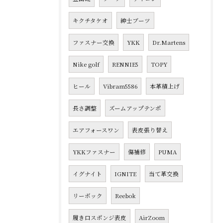
キクチタケオ
紳士ブーツ
ファスナー交換
YKK
Dr.Martens
Nike golf
RENNIE5
TOPY
ヒール
Vibram5586
本革積上げ
長さ調整
ズームアップテンポ
エアフォースワン
表皮張り替え
YKKファスナー
傷補修
PUMA
イグナイト
IGNITE
当て革交換
リーボック
Reebok
履き口スポンジ表皮
AirZoom