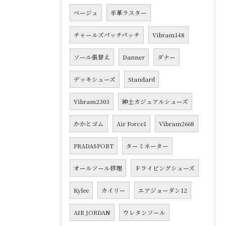
ベージュ
半革ラスター
チャールズパッチパッチ
Vibram148
ソール張替え
Danner
ダナー
デッキシューズ
Standard
Vibram2303
紳士カジュアルシューズ
かかとゴム
Air Force1
Vibram2668
PRADASPORT
ターミネーター
オールソール修理
ドライビングシューズ
Kylee
カイリー
エアジョーダン12
AIR JORDAN
ウレタンソール