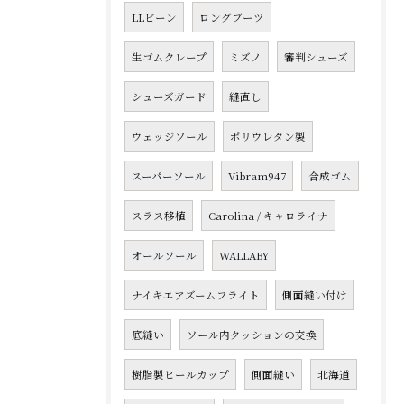
LLビーン
ロングブーツ
生ゴムクレープ
ミズノ
審判シューズ
シューズガード
縫直し
ウェッジソール
ポリウレタン製
スーパーソール
Vibram947
合成ゴム
スラス移植
Carolina / キャロライナ
オールソール
WALLABY
ナイキエアズームフライト
側面縫い付け
底縫い
ソール内クッションの交換
樹脂製ヒールカップ
側面縫い
北海道