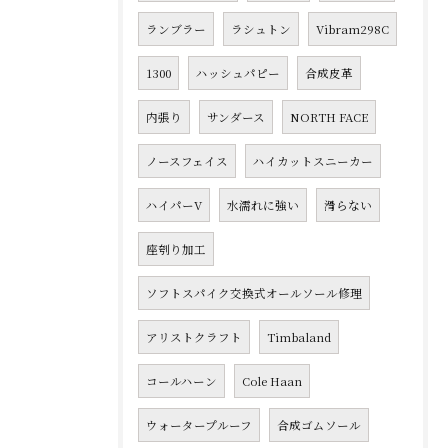
ランブラー
ラシュトン
Vibram298C
1300
ハッシュパピー
合成皮革
内張り
サンダース
NORTH FACE
ノースフェイス
ハイカットスニーカー
ハイパーV
水濡れに強い
滑らない
座刳り加工
ソフトスパイク交換式オールソール修理
アリストクラフト
Timbaland
コールハーン
Cole Haan
ウォータープルーフ
合成ゴムソール