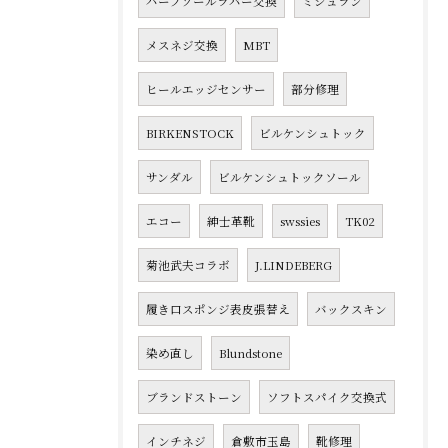
ハーフソールラバー交換
ミシュラン
メスネジ交換
MBT
ヒールエッジセンサー
部分修理
BIRKENSTOCK
ビルケンシュトック
サンダル
ビルケンシュトックソール
エコー
紳士革靴
swssies
TK02
菊池武夫コラボ
J.LINDEBERG
履き口スポンジ表皮張替え
バックスキン
染め直し
Blundstone
ブランドストーン
ソフトスパイク交換式
インチネジ
倉敷市玉島
靴修理