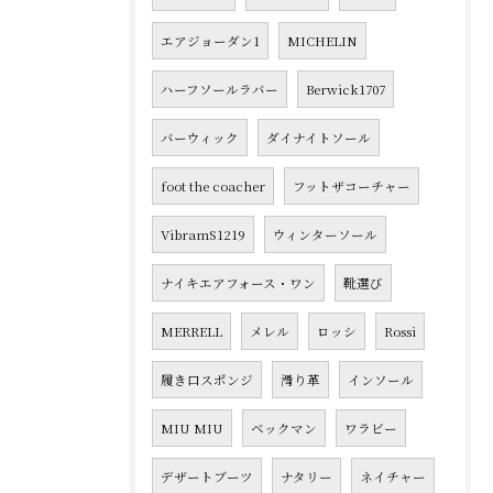
エアジョーダン1
MICHELIN
ハーフソールラバー
Berwick1707
バーウィック
ダイナイトソール
foot the coacher
フットザコーチャー
VibramS1219
ウィンターソール
ナイキエアフォース・ワン
靴選び
MERRELL
メレル
ロッシ
Rossi
履き口スポンジ
滑り革
インソール
MIU MIU
ベックマン
ワラビー
デザートブーツ
ナタリー
ネイチャー