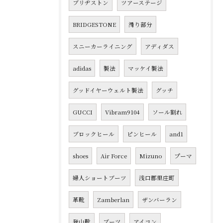
ブリヂストン
ツアーステージ
BRIDGESTONE
滑り部分
スニーカーライニング
アディダス
adidas
製法
マッケイ製法
グッドイヤーウェルト製法
グッチ
GUCCI
Vibram9104
ソール割れ
ブロックヒール
ピンヒール
and1
shoes
Air Force
Mizuno
プーマ
婦人ショートブーツ
浅口郡里庄町
革靴
Zamberlan
ザンバーラン
登山靴
ブーツ
アイコン