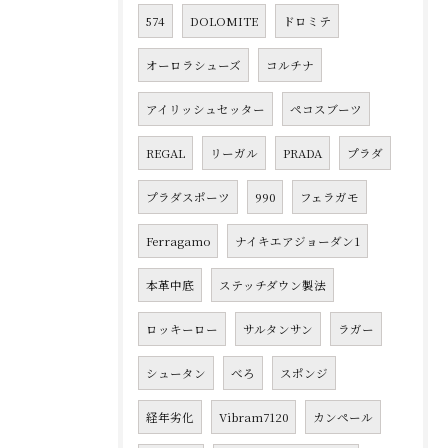
574
DOLOMITE
ドロミテ
オーロラシューズ
コルチナ
アイリッシュセッター
ペコスブーツ
REGAL
リーガル
PRADA
プラダ
プラダスポーツ
990
フェラガモ
Ferragamo
ナイキエアジョーダン1
本革中底
ステッチダウン製法
ロッキーロー
サルタンサン
ラガー
シュータン
べろ
スポンジ
経年劣化
Vibram7120
カンペール