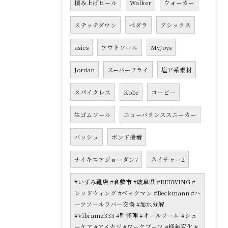
積み上げヒール
Walker
ウォーカー
ステッチダウン
ペダラ
アシックス
asics
アウトソール
MyJoys
Jordan
スーパーフライ
塩ビ系素材
スパイクレス
Kobe
コービー
生ゴムソール
ニューバランススニーカー
バッシュ
ボンド接着
ナイキエアジョーダン7
ネイチャー2
#いずみ靴店 #倉敷市 #岐阜県 #REDWING #
レッドウィング #ベックマン #Beckmann #ハ
ーフソールラバー交換 #加水分解
#Vibram2333 #靴修理 #オールソール #シュ
ーケア #アメカジ #ワークブーツ #経年変化 #