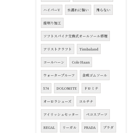
ハイパーV
水濡れに強い
滑らない
座刳り加工
ソフトスパイク交換式オールソール修理
アリストクラフト
Timbaland
コールハーン
Cole Haan
ウォータープルーフ
合成ゴムソール
574
DOLOMITE
ドロミテ
オーロラシューズ
コルチナ
アイリッシュセッター
ペコスブーツ
REGAL
リーガル
PRADA
プラダ