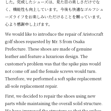
した。完成したシューズは、見た目の美しさだけでな
く、機能性も向上しています。今後も快適なゴルフシュ
ーズライフをお楽しみいただけることを願っています。
心より感謝申し上げます。
We would like to introduce the repair of Aristocraft
golf shoes requested by Mr. S from Osaka
Prefecture. These shoes are made of genuine
leather and feature a luxurious design. The
customer's problem was that the spike pins would
not come off and the female screws would turn.
Therefore, we performed a soft spike replacement
all-sole replacement repair.
First, we decided to repair the shoes using new
parts while maintaining the overall solid structure.
We have improved the structure so that the spikes