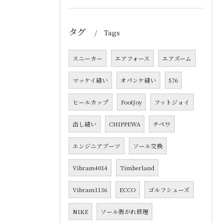
タグ
Tags
スニーカー
エアフォース
エアズーム
マッケイ縫い
オパンケ縫い
576
ヒールカップ
FootJoy
フットジョイ
出し縫い
CHIPPEWA
チペワ
エンジニアブーツ
ソール交換
Vibram4014
Timberland
Vibram1136
ECCO
ゴルフシューズ
NIKE
ソール剥がれ修理