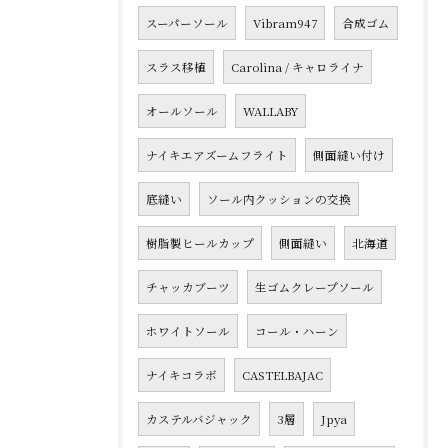
スーパーソール
Vibram947
合成ゴム
スラス移植
Carolina / キャロライナ
オールソール
WALLABY
ナイキエアズームフライト
側面縫い付け
底縫い
ソール内クッションの交換
樹脂製ヒールカップ
側面縫い
北海道
チャッカブーツ
生ゴムクレープソール
ホワイトソール
コール・ハーン
ナイキコラボ
CASTELBAJAC
カステルバジャック
3層
Jpya