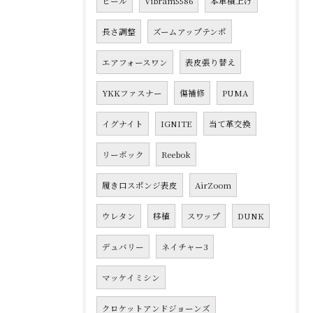
ヒール
Vibram5586
本革積上げ
長さ調整
ズームアップテンポ
エアフォースワン
表皮張り替え
YKKファスナー
傷補修
PUMA
イグナイト
IGNITE
当て革交換
リーボック
Reebok
履き口スポンジ表皮
AirZoom
ウレタン
移植
スワップ
DUNK
デュバリー
ネイチャー3
マッケイミシン
クロケットアンドジョーンズ