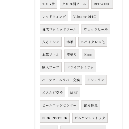
TOPY社
クロコ柄ソール
REDWING
レッドウィング
Vibram4014白
合成ゴムミッドソール
ウェッジヒール
八方ミシン
本革
スパイクレス化
本革ソール
座刳り
Koos
婦人ブーツ
ドライプレミアム
ハーフソールラバー交換
ミシュラン
メスネジ交換
MBT
ヒールエッジセンサー
部分修理
BIRKENSTOCK
ビルケンシュトック