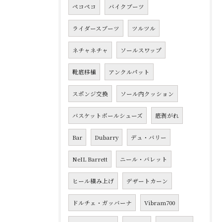
ペコペコ
バイクブーツ
ライダースブーツ
ツルツル
ネチャネチャ
ソールスワップ
靴底移植
アンクルパット
スポンジ交換
ソール内クッション
バスケットボールシューズ
底剥がれ
Bar
Dubarry
デュ・バリー
NeIL Barrett
ニール・バレット
ヒール積み上げ
デザートカーン
ドルチェ・ガッバーナ
Vibram700