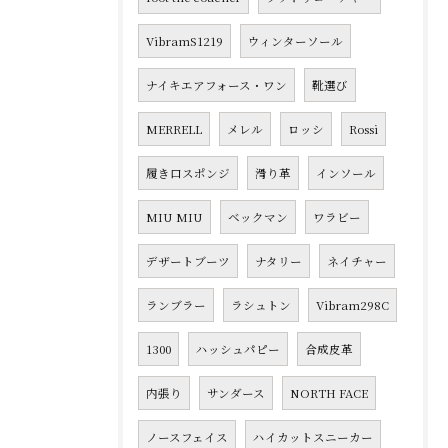
VibramS1219
ウィンターソール
ナイキエアフォース・ワン
靴選び
MERRELL
メレル
ロッシ
Rossi
履き口スポンジ
滑り革
インソール
MIU MIU
ベックマン
ワラビー
デザートブーツ
ナタリー
ネイチャー
ランブラー
ラシュトン
Vibram298C
1300
ハッシュパピー
合成皮革
内張り
サンダース
NORTH FACE
ノースフェイス
ハイカットスニーカー