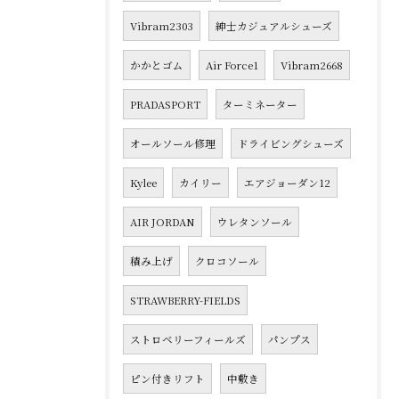
Vibram2303
紳士カジュアルシューズ
かかとゴム
Air Force1
Vibram2668
PRADASPORT
ターミネーター
オールソール修理
ドライビングシューズ
Kylee
カイリー
エアジョーダン12
AIR JORDAN
ウレタンソール
積み上げ
クロコソール
STRAWBERRY-FIELDS
ストロベリーフィールズ
パンプス
ピン付きリフト
中敷き