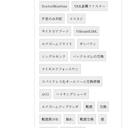
DoctorMartens
YKK金属ファスナー
片足のみ対応
メスネジ
サイドゴアブーツ
Vibram528K
エアズームフライト
ザンバラン
シングルモンク
バックルゴムの交換
ナイキエアフォースワン
スパイクレス化オールソール交換修理
ACG
ハイキングシューズ
エアズームアップテンポ
靴底
交換
靴底剥がれ
割れ
靴底交換
底