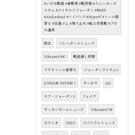
#いずみ靴店 #倉敷市 #靴修理 #スニーカーカ
スタム #ナイキエアジョーダン #NIKE
#AirJordan1 #ハイパーV #HyperV #ソール張
替え #日進ゴム #滑り止め #船上作業靴 #プロ
の道具
除去
バレーボールシューズ
Vibram930C
靴紐通し修理
アウトソール張替え
ジョーダンテイタム1
JORDAN TATUM 1
ターロウ
AJ1
エア・ジョーダン1
フェイク
サッカーボールシューズ
Vibram477B
ゼクシオ
XXIO
スパイクレシューズ