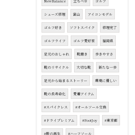
NewBalance
立ちベロ
ゴルフ
シューズ修理
富山
アイコンモデル
ゴルフ好き
ソフトスパイク
修理完了
ゴルフライフ
ゴルフ愛好家
福岡県
足元のおしゃれ
靴磨き
歩きやすさ
靴のリサイクル
大切な靴
新たな一歩
足元から始まるストーリー
環境に優しい
靴の長寿命化
愛着アイテム
#スパイクレス
#オールソール交換
#ドライプレミアム
#FootJoy
#東京都
#靴の再生
#ハーフソール