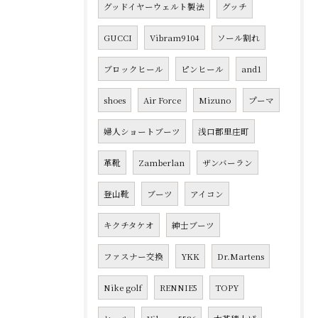
グッドイヤーウェルト製法
グッチ
GUCCI
Vibram9104
ソール割れ
ブロックヒール
ピンヒール
and1
shoes
Air Force
Mizuno
プーマ
婦人ショートブーツ
浅口郡里庄町
革靴
Zamberlan
ザンバーラン
登山靴
ブーツ
アイコン
キクチタケオ
紳士ブーツ
ファスナー交換
YKK
Dr.Martens
Nike golf
RENNIE5
TOPY