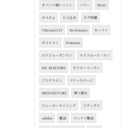
オパンケ縫いミシン
バリー
Barry
カスタム
ビス止め
タグ移植
Vibram2333
Beckmann
ローファ
ポストマン
Postman
エアジョーダンワン
エアフォース・ワン
DR. MARTENS
ドクターマーチン
ブリヂストン
ツアーステージ
BRIDGESTONE
滑り部分
スニーカーライニング
アディダス
adidas
製法
マッケイ製法