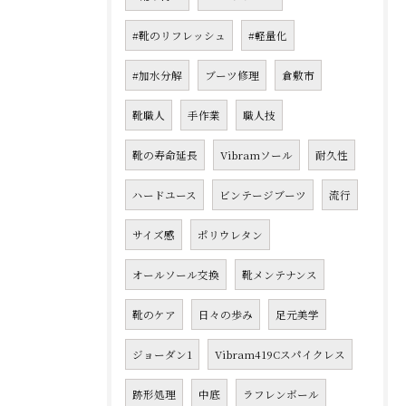
#靴のリフレッシュ
#軽量化
#加水分解
ブーツ修理
倉敷市
靴職人
手作業
職人技
靴の寿命延長
Vibramソール
耐久性
ハードユース
ビンテージブーツ
流行
サイズ感
ポリウレタン
オールソール交換
靴メンテナンス
靴のケア
日々の歩み
足元美学
ジョーダン1
Vibram419Cスパイクレス
跡形処理
中底
ラフレンボール