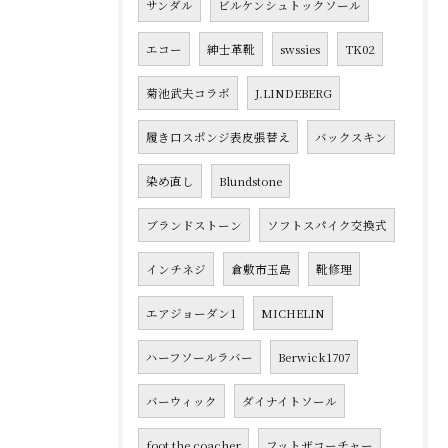
サンダル
ビルケンシュトックソール
エコー
紳士革靴
swssies
TK02
菊池武夫コラボ
J.LINDEBERG
履き口スポンジ表皮張替え
バックスキン
染め直し
Blundstone
ブランドストーン
ソフトスパイク交換式
インチネジ
倉敷市玉島
靴修理
エアジョーダン1
MICHELIN
ハーフソールラバー
Berwick1707
バーウィック
ダイナイトソール
foot the coacher
フットザコーチャー