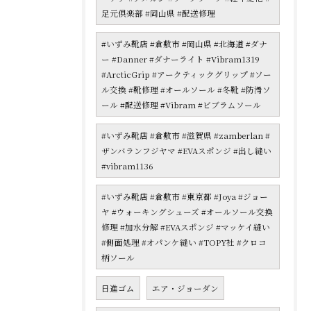
足元倶楽部 #岡山県 #配送修理
#いずみ靴店 #倉敷市 #岡山県 #北海道 #ダナ
ー #Danner #ダナーライト #Vibram1319
#ArcticGrip #アークティックグリップ #ソー
ル交換 #靴修理 #オールソール #冬靴 #防滑ソ
ール #配送修理 #Vibram #ビブラムソール
#いずみ靴店 #倉敷市 #滋賀県 #zamberlan #
ザンバランフジヤマ #EVAスポンジ #出し縫い
#vibram1136
#いずみ靴店 #倉敷市 #東京都 #Joya #ジョー
ヤ #ウォーキングシューズ #オールソール交換
修理 #加水分解 #EVAスポンジ #マッケイ縫い
#側面処理 #オパンケ縫い #TOPY社 #クロコ
柄ソール
日進ゴム
エア・ジョーダン