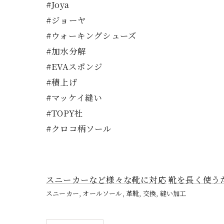
#Joya
#ジョーヤ
#ウォーキングシューズ
#加水分解
#EVAスポンジ
#積上げ
#マッケイ縫い
#TOPY社
#クロコ柄ソール
スニーカーなど様々な靴に対応
靴を長く使う
スニーカー
オールソール
革靴
交換
縫い加工