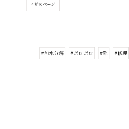
< 前のページ
#加水分解
#ボロボロ
#靴
#修理