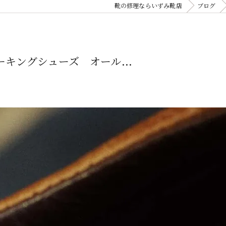
靴の修理ならいずみ靴店
ブログ
ーキングシューズ オール...