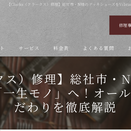
【Clarks（クラークス）修理】総社市・N様のデッキシューズをVib
修理
ト
サービス
料金表
よくある質問
ラークス）修理】総社市・
8で「一生モノ」へ！オ
だわりを徹底解説