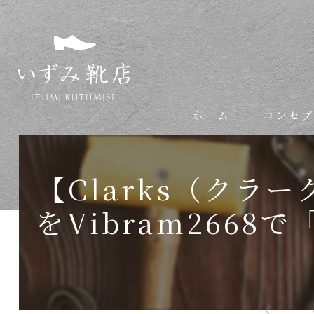
ホーム
コンセプ
依頼の流れ
【Clarks（ク
をVibram266