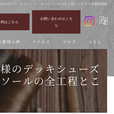
ram2668で「一生モノ」へ！オールソールの全工程とこだわりを徹底解説
お問い合わせはこち
事例はこちら
ら
お客様の声
アクセス
ブログ
コラム
N様のデッキシューズ
ールソールの全工程とこ