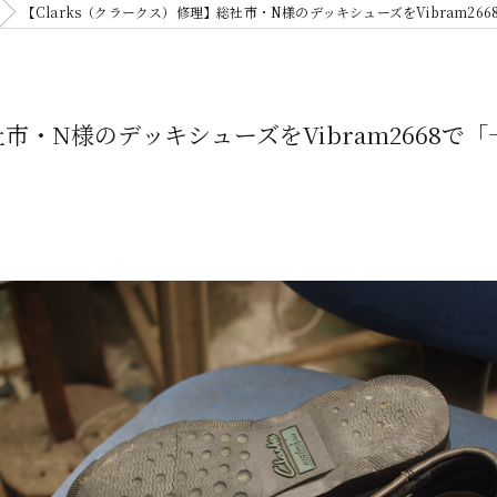
【Clarks（クラークス）修理】総社市・N様のデッキシューズをVibram
社市・N様のデッキシューズをVibram2668