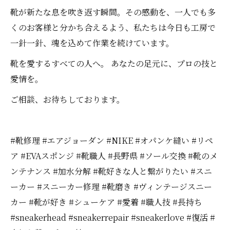
靴が新たな息を吹き返す瞬間。その感動を、一人でも多
くのお客様と分かち合えるよう、私たちは今日も工房で
一針一針、魂を込めて作業を続けています。
靴を愛するすべての人へ。 あなたの足元に、プロの技と
愛情を。
ご相談、お待ちしております。
#靴修理 #エアジョーダン #NIKE #オパンケ縫い #リペ
ア #EVAスポンジ #靴職人 #長野県 #ソール交換 #靴のメ
ンテナンス #加水分解 #靴好きな人と繋がりたい #スニ
ーカー #スニーカー修理 #靴磨き #ヴィンテージスニー
カー #靴が好き #シューケア #愛着 #職人技 #長持ち
#sneakerhead #sneakerrepair #sneakerlove #復活 #