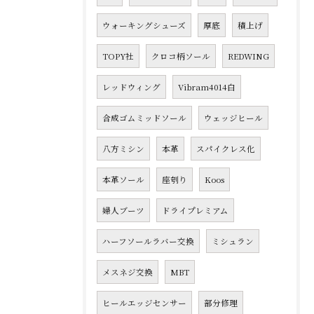
ウォーキングシューズ
厚底
積上げ
TOPY社
クロコ柄ソール
REDWING
レッドウィング
Vibram4014白
合成ゴムミッドソール
ウェッジヒール
八方ミシン
本革
スパイクレス化
本革ソール
座刳り
Koos
婦人ブーツ
ドライプレミアム
ハーフソールラバー交換
ミシュラン
メスネジ交換
MBT
ヒールエッジセンサー
部分修理