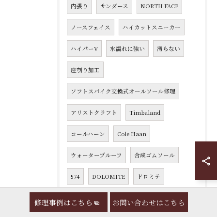
内張り
サンダース
NORTH FACE
ノースフェイス
ハイカットスニーカー
ハイパーV
水濡れに強い
滑らない
座刳り加工
ソフトスパイク交換式オールソール修理
アリストクラフト
Timbaland
コールハーン
Cole Haan
ウォータープルーフ
合成ゴムソール
574
DOLOMITE
ドロミテ
オーロラシューズ
コルチナ
修理事例はこちら
お問い合わせはこちら