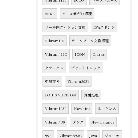
Vibram1136
ECCO
ゴルフシューズ
NIKE
ソール剥がれ修理
ソール内クッション交換
EVAスポンジ
Vibram100
オールソール交換修理
Vibram419C
ICON
Clarks
クラークス
デザートトレック
中底交換
Vibram2021
LOUIS VUITTON
側面処理
Vibram1030
Hawkins
ホーキンス
Vibram430
ダンク
New Balance
992
Vibram893C
Joya
ジョーヤ