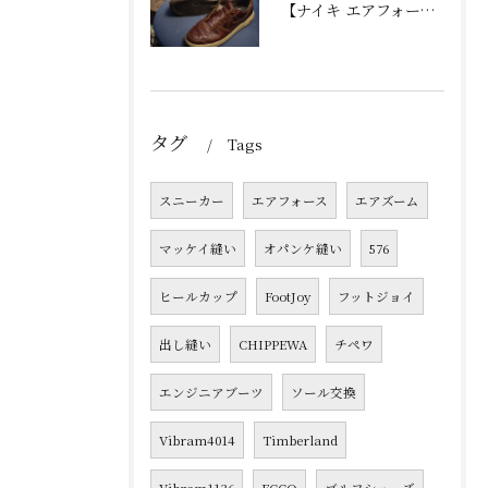
【ナイキ エアフォース1 修理】加水分解したソール内部クッション交換＆オパンケ縫いで劇的復活！
タグ
Tags
スニーカー
エアフォース
エアズーム
マッケイ縫い
オパンケ縫い
576
ヒールカップ
FootJoy
フットジョイ
出し縫い
CHIPPEWA
チペワ
エンジニアブーツ
ソール交換
Vibram4014
Timberland