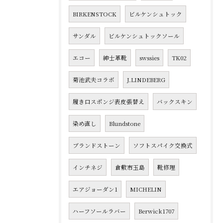
BIRKENSTOCK
ビルケンシュトック
サンダル
ビルケンシュトックソール
エコー
紳士革靴
swssies
TK02
菊池武夫コラボ
J.LINDEBERG
履き口スポンジ表皮張替え
バックスキン
染め直し
Blundstone
ブランドストーン
ソフトスパイク交換式
インチネジ
倉敷市玉島
靴修理
エアジョーダン1
MICHELIN
ハーフソールラバー
Berwick1707