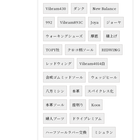
Vibram430
ダンク
New Balance
992
Vibram893C
Joya
ジョーヤ
ウォーキングシューズ
厚底
積上げ
TOPY社
クロコ柄ソール
REDWING
レッドウィング
Vibram4014白
合成ゴムミッドソール
ウェッジヒール
八方ミシン
本革
スパイクレス化
本革ソール
座刳り
Koos
婦人ブーツ
ドライプレミアム
ハーフソールラバー交換
ミシュラン