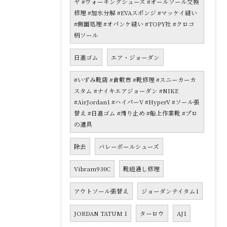
ヤ #ウォーキングシューズ #オールソール交換
修理 #加水分解 #EVAスポンジ #マッケイ縫い
#側面処理 #オパンケ縫い #TOPY社 #クロコ
柄ソール
日進ゴム
エア・ジョーダン
#いずみ靴店 #倉敷市 #靴修理 #スニーカーカ
スタム #ナイキエアジョーダン #NIKE
#AirJordan1 #ハイパーV #HyperV #ソール張
替え #日進ゴム #滑り止め #船上作業靴 #プロ
の道具
除去
バレーボールシューズ
Vibram930C
靴紐通し修理
アウトソール張替え
ジョーダンテイタム1
JORDAN TATUM 1
ターロウ
AJ1