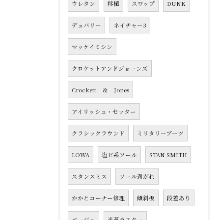
ウレタン
移植
スワップ
DUNK
デュバリー
ネイチャー3
マッケイミシン
クロケットアンドジョーンズ
Crockett ＆ Jones
アイリッシュ・セッター
クラシックラウンド
ミリタリーブーツ
LOWA
塩ビ系ソール
STAN SMITH
スタンスミス
ソール剥がれ
かかとコーナー修理
傾斜板
段差あり
ベージュ
半革ラスター