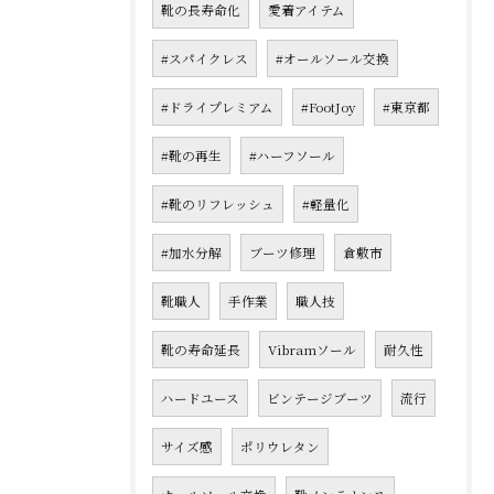
靴の長寿命化
愛着アイテム
#スパイクレス
#オールソール交換
#ドライプレミアム
#FootJoy
#東京都
#靴の再生
#ハーフソール
#靴のリフレッシュ
#軽量化
#加水分解
ブーツ修理
倉敷市
靴職人
手作業
職人技
靴の寿命延長
Vibramソール
耐久性
ハードユース
ビンテージブーツ
流行
サイズ感
ポリウレタン