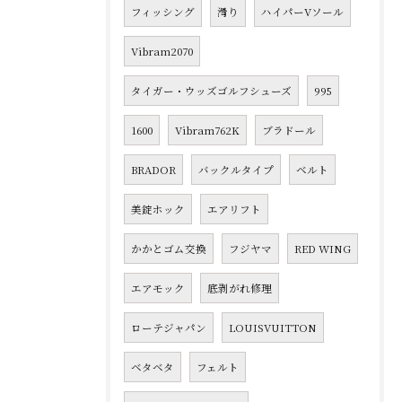
フィッシング
滑り
ハイパーVソール
Vibram2070
タイガー・ウッズゴルフシューズ
995
1600
Vibram762K
ブラドール
BRADOR
バックルタイプ
ベルト
美錠ホック
エアリフト
かかとゴム交換
フジヤマ
RED WING
エアモック
底剥がれ修理
ローテジャパン
LOUISVUITTON
ベタベタ
フェルト