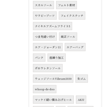
スカルソール
フェルト素材
ワラビーブーツ
フェイクステッチ
ナイキエアズームフライト5
つま先縫い付け
純正ソール
エア・ジョーダン11
エアーバッグ
パンク
座繰り加工
ポロウレタンソール
ウェッジソールVibram1030
生ゴム
whoop-de-doo
マッケイ縫い積み上げヒール
AKU