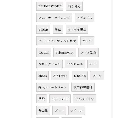
BRIDGESTONE
滑り部分
スニーカーライニング
アディダス
adidas
製法
マッケイ製法
グッドイヤーウェルト製法
グッチ
GUCCI
Vibram9104
ソール割れ
ブロックヒール
ピンヒール
and1
shoes
Air Force
Mizuno
プーマ
婦人ショートブーツ
浅口郡里庄町
革靴
Zamberlan
ザンバーラン
登山靴
ブーツ
アイコン