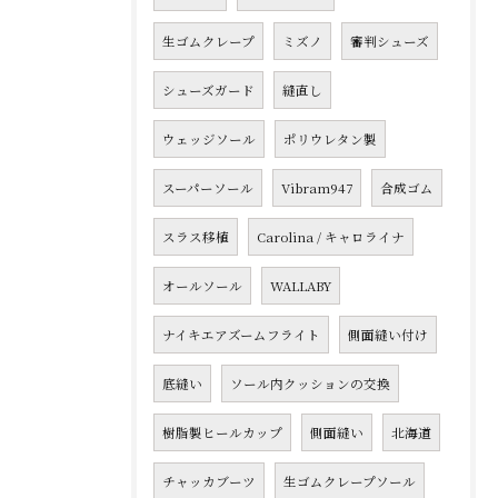
生ゴムクレープ
ミズノ
審判シューズ
シューズガード
縫直し
ウェッジソール
ポリウレタン製
スーパーソール
Vibram947
合成ゴム
スラス移植
Carolina / キャロライナ
オールソール
WALLABY
ナイキエアズームフライト
側面縫い付け
底縫い
ソール内クッションの交換
樹脂製ヒールカップ
側面縫い
北海道
チャッカブーツ
生ゴムクレープソール