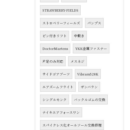
STRAWBERRY-FIELDS
ストロベリーフィールズ
パンプス
ピン付きリフト
中敷き
DoctorMartens
YKK金属ファスナー
片足のみ対応
メスネジ
サイドゴアブーツ
Vibram528K
エアズームフライト
ザンバラン
シングルモンク
バックルゴムの交換
ナイキエアフォースワン
スパイクレス化オールソール交換修理