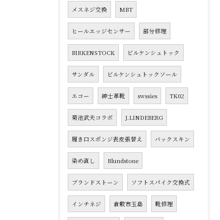
メスネジ交換
MBT
ヒールエッジセンサー
部分修理
BIRKENSTOCK
ビルケンシュトック
サンダル
ビルケンシュトックソール
エコー
紳士革靴
swssies
TK02
菊池武夫コラボ
J.LINDEBERG
履き口スポンジ表皮張替え
バックスキン
染め直し
Blundstone
ブランドストーン
ソフトスパイク交換式
インチネジ
倉敷市玉島
靴修理