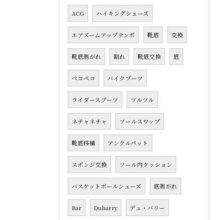
ACG
ハイキングシューズ
エアズームアップテンポ
靴底
交換
靴底剥がれ
割れ
靴底交換
底
ペコペコ
バイクブーツ
ライダースブーツ
ツルツル
ネチャネチャ
ソールスワップ
靴底移植
アンクルパット
スポンジ交換
ソール内クッション
バスケットボールシューズ
底剥がれ
Bar
Dubarry
デュ・バリー