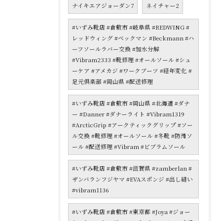
ナイキエアジョーダン7
ネイチャー2
#いずみ靴店 #倉敷市 #岐阜県 #REDWING #
レッドウィング #ベックマン #Beckmann #ハ
ーフソールラバー交換 #加水分解
#Vibram2333 #靴修理 #オールソール #シュ
ーケア #アメカジ #ワークブーツ #経年変化 #
足元倶楽部 #岡山県 #配送修理
#いずみ靴店 #倉敷市 #岡山県 #北海道 #ダナ
ー #Danner #ダナーライト #Vibram1319
#ArcticGrip #アークティックグリップ #ソー
ル交換 #靴修理 #オールソール #冬靴 #防滑ソ
ール #配送修理 #Vibram #ビブラムソール
#いずみ靴店 #倉敷市 #滋賀県 #zamberlan #
ザンバランフジヤマ #EVAスポンジ #出し縫い
#vibram1136
#いずみ靴店 #倉敷市 #東京都 #Joya #ジョー