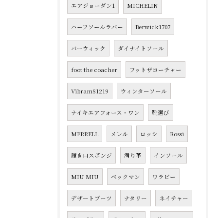
エアジョーダン1
MICHELIN
ハーフソールラバー
Berwick1707
バーウィック
ダイナイトソール
foot the coacher
フットザコーチャー
VibramS1219
ウィンターソール
ナイキエアフォース・ワン
靴選び
MERRELL
メレル
ロッシ
Rossi
履き口スポンジ
滑り革
インソール
MIU MIU
ベックマン
ワラビー
デザートブーツ
ナタリー
ネイチャー