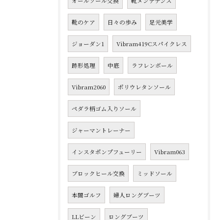
オールソール交換
靴メンテナンス
靴のケア
日々の歩み
足元美学
ジョーダン1
Vibram419Cスパイクレス
跡形処理
中底
ラフレンボール
Vibram2060
ポリウレタンソール
ペダラ柄ゴム入りソール
ジャーマントレーナー
インスタポンプフューリー
Vibram063
ブロックヒール交換
ミッドソール
本間ゴルフ
婦人ロングブーツ
LLビーン
ロングブーツ