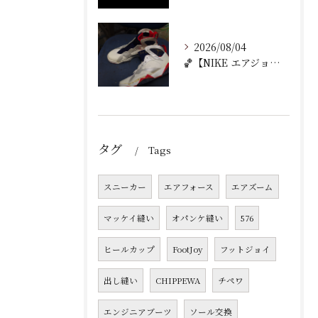
2026/08/04
🏀【NIKE エアジョーダン7 加水分解修理｜ミッドソール交...
タグ
Tags
スニーカー
エアフォース
エアズーム
マッケイ縫い
オパンケ縫い
576
ヒールカップ
FootJoy
フットジョイ
出し縫い
CHIPPEWA
チペワ
エンジニアブーツ
ソール交換