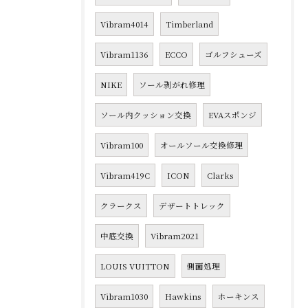
Vibram4014
Timberland
Vibram1136
ECCO
ゴルフシューズ
NIKE
ソール剥がれ修理
ソール内クッション交換
EVAスポンジ
Vibram100
オールソール交換修理
Vibram419C
ICON
Clarks
クラークス
デザートトレック
中底交換
Vibram2021
LOUIS VUITTON
側面処理
Vibram1030
Hawkins
ホーキンス