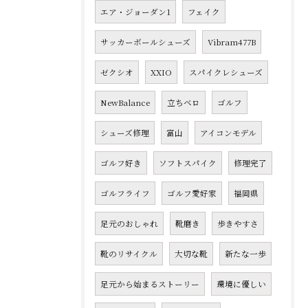
エア・ジョーダン1
フェイク
サッカーボールシューズ
Vibram477B
ゼクシオ
XXIO
スパイクレシューズ
NewBalance
立ちベロ
ゴルフ
シューズ修理
富山
アイコンモデル
ゴルフ好き
ソフトスパイク
修理完了
ゴルフライフ
ゴルフ愛好家
福岡県
足元のおしゃれ
靴磨き
歩きやすさ
靴のリサイクル
大切な靴
新たな一歩
足元から始まるストーリー
環境に優しい