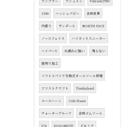
ランブラー
ラシュトン
Vibram298C
1300
ハッシュパピー
合成皮革
内張り
サンダース
NORTH FACE
ノースフェイス
ハイカットスニーカー
ハイパーV
水濡れに強い
滑らない
座刳り加工
ソフトスパイク交換式オールソール修理
アリストクラフト
Timbaland
コールハーン
Cole Haan
ウォータープルーフ
合成ゴムソール
574
DOLOMITE
ドロミテ