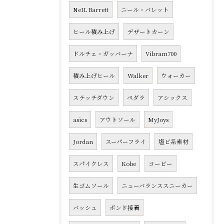
NeIL Barrett
ニール・バレット
ヒール積み上げ
デザートカーン
ドルチェ・ガッバーナ
Vibram700
積み上げヒール
Walker
ウォーカー
ステッチダウン
ペダラ
アシックス
asics
アウトソール
MyJoys
Jordan
スーパーフライ
塩ビ系素材
スパイクレス
Kobe
コービー
生ゴムソール
ニューバランススニーカー
バッシュ
ボンド接着