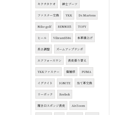
キクチタケオ
紳士ブーツ
ファスナー交換
YKK
Dr.Martens
Nike golf
RENNIE5
TOPY
ヒール
Vibram5586
本革積上げ
長さ調整
ズームアップテンポ
エアフォースワン
表皮張り替え
YKKファスナー
傷補修
PUMA
イグナイト
IGNITE
当て革交換
リーボック
Reebok
履き口スポンジ表皮
AirZoom