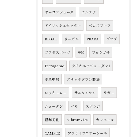
オーロラシューズ
コルチナ
アイリッシュセッター
ペコスブーツ
REGAL
リーガル
PRADA
プラダ
プラダスポーツ
990
フェラガモ
Ferragamo
ナイキエアジョーダン1
本革中底
ステッチダウン製法
ロッキーロー
サルタンサン
ラガー
シュータン
べろ
スポンジ
経年劣化
Vibram7120
カンペール
CAMPER
アクティブエアーソール