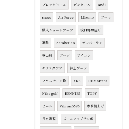
ブロックヒール
ピンヒール
and1
shoes
Air Force
Mizuno
プーマ
婦人ショートブーツ
浅口郡里庄町
革靴
Zamberlan
ザンバーラン
登山靴
ブーツ
アイコン
キクチタケオ
紳士ブーツ
ファスナー交換
YKK
Dr.Martens
Nike golf
RENNIE5
TOPY
ヒール
Vibram5586
本革積上げ
長さ調整
ズームアップテンポ