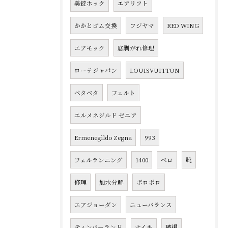
美錠ホック
エアリフト
かかとゴム交換
フジヤマ
RED WING
エアモック
底剥がれ修理
ローテジャパン
LOUISVUITTON
ベタベタ
フェルト
エルメネジルド ゼニア
Ermenegildo Zegna
993
フェルランニング
1400
ベロ
靴
修理
加水分解
ボロボロ
エアジョーダン
ニューバランス
ティンバーランド
ナイキ
破損