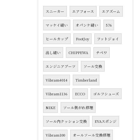
スニーカー
エアフォース
エアズーム
マッケイ縫い
オパンケ縫い
576
ヒールカップ
FootJoy
フットジョイ
出し縫い
CHIPPEWA
チペワ
エンジニアブーツ
ソール交換
Vibram4014
Timberland
Vibram1136
ECCO
ゴルフシューズ
NIKE
ソール剥がれ修理
ソール内クッション交換
EVAスポンジ
Vibram100
オールソール交換修理