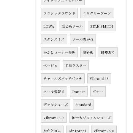
アイリッシュ・セッター
クラシックラウンド
ミリタリーブーツ
LOWA
塩ビ系ソール
STAN SMITH
スタンスミス
ソール剥がれ
かかとコーナー修理
傾斜板
段差あり
ベージュ
半革ラスター
チャールズパッチパッチ
Vibram148
ソール張替え
Danner
ダナー
デッキシューズ
Standard
Vibram2303
紳士カジュアルシューズ
かかとゴム
Air Force1
Vibram2668