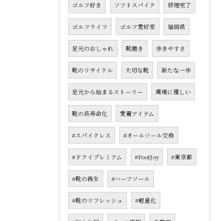
ゴルフ好き
ソフトスパイク
修理完了
ゴルフライフ
ゴルフ愛好家
福岡県
足元のおしゃれ
靴磨き
歩きやすさ
靴のリサイクル
大切な靴
新たな一歩
足元から始まるストーリー
環境に優しい
靴の長寿命化
愛着アイテム
#スパイクレス
#オールソール交換
#ドライプレミアム
#FootJoy
#東京都
#靴の再生
#ハーフソール
#靴のリフレッシュ
#軽量化