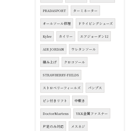
PRADASPORT
ターミネーター
オールソール修理
ドライビングシューズ
Kylee
カイリー
エアジョーダン12
AIR JORDAN
ウレタンソール
積み上げ
クロコソール
STRAWBERRY-FIELDS
ストロベリーフィールズ
パンプス
ピン付きリフト
中敷き
DoctorMartens
YKK金属ファスナー
片足のみ対応
メスネジ