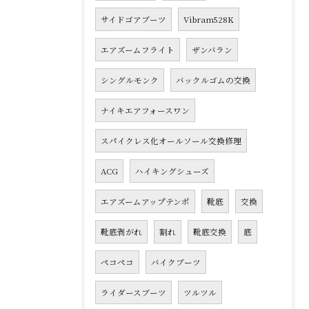
サイドゴアブーツ
Vibram528K
エアズームフライト
ザンバラン
シングルモンク
バックルゴムの交換
ナイキエアフォースワン
スパイクレス化オールソール交換修理
ACG
ハイキングシューズ
エアズームアップテンポ
靴底
交換
靴底剥がれ
割れ
靴底交換
底
ペコペコ
バイクブーツ
ライダースブーツ
ツルツル