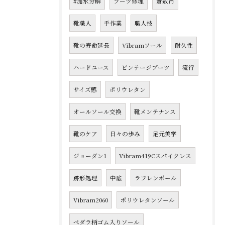
#加水分解
ブーツ修理
倉敷市
靴職人
手作業
職人技
靴の寿命延長
Vibramソール
耐久性
ハードユース
ビンテージブーツ
流行
サイズ感
ポリウレタン
オールソール交換
靴メンテナンス
靴のケア
日々の歩み
足元美学
ジョーダン1
Vibram419Cスパイクレス
跡形処理
中底
ラフレンボール
Vibram2060
ポリウレタンソール
ペダラ柄ゴム入りソール