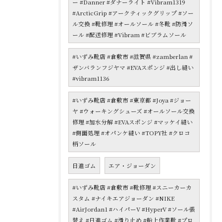
ー #Danner #ダナーライト #Vibram1319
#ArcticGrip #アークティックグリップ #ソー
ル交換 #靴修理 #オールソール #冬靴 #防滑ソ
ール #配送修理 #Vibram #ビブラムソール
#いずみ靴店 #倉敷市 #滋賀県 #zamberlan #
ザンバランフジヤマ #EVAスポンジ #出し縫い
#vibram1136
#いずみ靴店 #倉敷市 #東京都 #Joya #ジョー
ヤ #ウォーキングシューズ #オールソール交換
修理 #加水分解 #EVAスポンジ #マッケイ縫い
#側面処理 #オパンケ縫い #TOPY社 #クロコ
柄ソール
日進ゴム
エア・ジョーダン
#いずみ靴店 #倉敷市 #靴修理 #スニーカーカ
スタム #ナイキエアジョーダン #NIKE
#AirJordan1 #ハイパーV #HyperV #ソール張
替え #日進ゴム #滑り止め #船上作業靴 #プロ