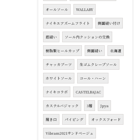
オールソール
WALLABY
ナイキエアズームフライト
側面縫い付け
底縫い
ソール内クッションの交換
樹脂製ヒールカップ
側面縫い
北海道
チャッカブーツ
生ゴムクレープソール
ホワイトソール
コール・ハーン
ナイキコラボ
CASTELBAJAC
カステルバジャック
3層
Jpya
履き口
パイピング
オックスフォード
Vibram2021サンドベージュ