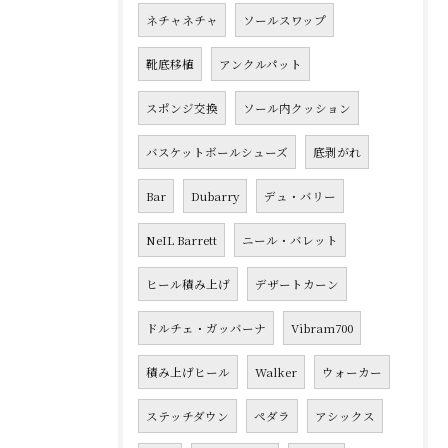
ネチャネチャ
ソールスワップ
靴底移植
アンクルパット
スポンジ交換
ソール内クッション
バスケットボールシューズ
底剥がれ
Bar
Dubarry
デュ・バリー
NeIL Barrett
ニール・バレット
ヒール積み上げ
デザートカーン
ドルチェ・ガッバーナ
Vibram700
積み上げヒール
Walker
ウォーカー
ステッチダウン
ペダラ
アシックス