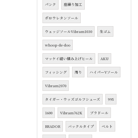
パンク
座繰り加工
ポロウレタンソール
ウェッジソールVibram1030
生ゴム
whoop-de-doo
マッケイ縫い積み上げヒール
AKU
フィッシング
滑り
ハイパーVソール
Vibram2070
タイガー・ウッズゴルフシューズ
995
1600
Vibram762K
ブラドール
BRADOR
バックルタイプ
ベルト