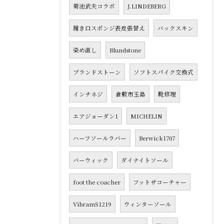
菊池武夫コラボ
J.LINDEBERG
履き口スポンジ表皮張替え
バックスキン
染め直し
Blundstone
ブランドストーン
ソフトスパイク交換式
インチネジ
倉敷市玉島
靴修理
エアジョーダン1
MICHELIN
ハーフソールラバー
Berwick1707
バーウィック
ダイナイトソール
foot the coacher
フットザコーチャー
VibramS1219
ウィンターソール