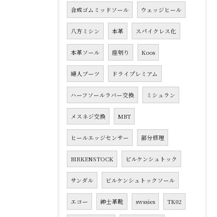
合成ゴムミッドソール
ウェッジヒール
八方ミシン
本革
スパイクレス化
本革ソール
座刳り
Koos
婦人ブーツ
ドライプレミアム
ハーフソールラバー交換
ミシュラン
メスネジ交換
MBT
ヒールエッジセンサー
部分修理
BIRKENSTOCK
ビルケンシュトック
サンダル
ビルケンシュトックソール
エコー
紳士革靴
swssies
TK02