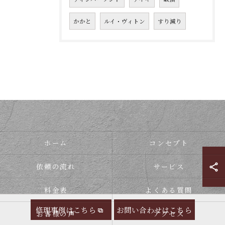
かかと
ルイ・ヴィトン
すり減り
ホーム
コンセプト
依頼の流れ
サービス
料金表
よくある質問
修理事例はこちら
お問い合わせはこちら
お客様の声
アクセス