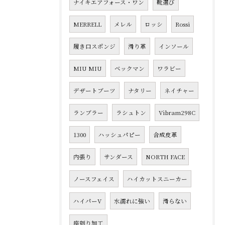
ナイキエアフォース・ワン
靴選び
MERRELL
メレル
ロッシ
Rossi
履き口スポンジ
滑り革
インソール
MIU MIU
ベックマン
ワラビー
デザートブーツ
ナタリー
ネイチャー
ランブラー
ラシュトン
Vibram298C
1300
ハッシュパピー
合成皮革
内張り
サンダース
NORTH FACE
ノースフェイス
ハイカットスニーカー
ハイパーV
水濡れに強い
滑らない
座刳り加工