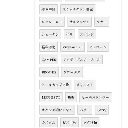
本革中底
ステッチダウン製法
ロッキーロー
サルタンサン
ラガー
シュータン
べろ
スポンジ
経年劣化
Vibram7120
カンペール
CAMPER
アクティブエアーソール
BROOKS
ブロークス
ヒールカップ交換
メフィスト
MEPHISTO
亀裂
ヒールカウンター
オパンケ縫いミシン
バリー
Barry
カスタム
ビス止め
タグ移植