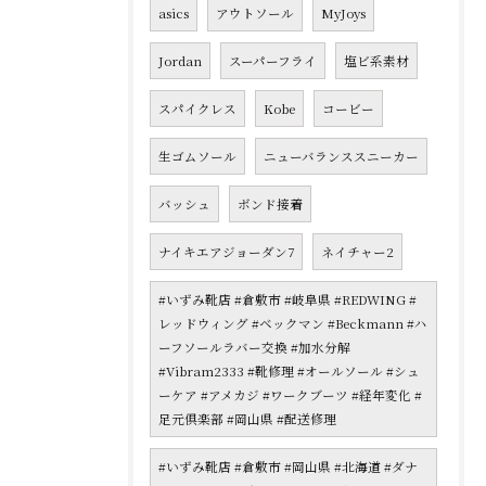
asics
アウトソール
MyJoys
Jordan
スーパーフライ
塩ビ系素材
スパイクレス
Kobe
コービー
生ゴムソール
ニューバランススニーカー
バッシュ
ボンド接着
ナイキエアジョーダン7
ネイチャー2
#いずみ靴店 #倉敷市 #岐阜県 #REDWING #
レッドウィング #ベックマン #Beckmann #ハ
ーフソールラバー交換 #加水分解
#Vibram2333 #靴修理 #オールソール #シュ
ーケア #アメカジ #ワークブーツ #経年変化 #
足元倶楽部 #岡山県 #配送修理
#いずみ靴店 #倉敷市 #岡山県 #北海道 #ダナ