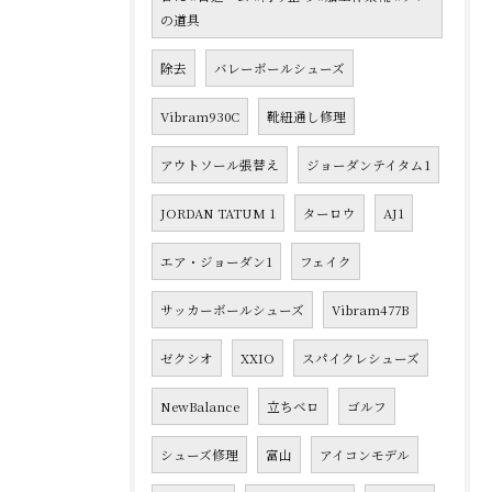
の道具
除去
バレーボールシューズ
Vibram930C
靴紐通し修理
アウトソール張替え
ジョーダンテイタム1
JORDAN TATUM 1
ターロウ
AJ1
エア・ジョーダン1
フェイク
サッカーボールシューズ
Vibram477B
ゼクシオ
XXIO
スパイクレシューズ
NewBalance
立ちベロ
ゴルフ
シューズ修理
富山
アイコンモデル