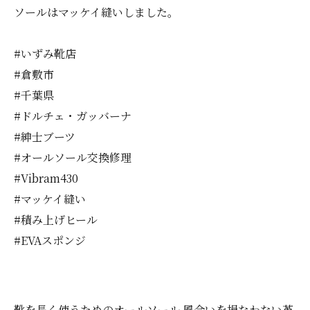
ソールはマッケイ縫いしました。
#いずみ靴店
#倉敷市
#千葉県
#ドルチェ・ガッバーナ
#紳士ブーツ
#オールソール交換修理
#Vibram430
#マッケイ縫い
#積み上げヒール
#EVAスポンジ
靴を長く使うためのオールソール
風合いを損なわない革