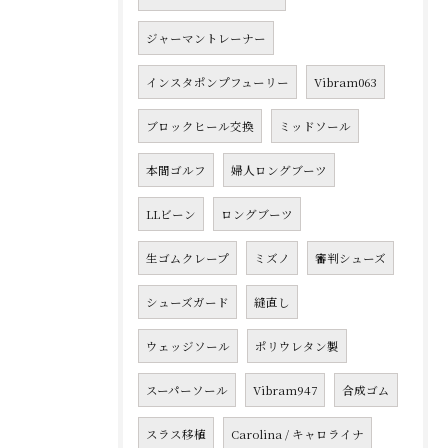
ジャーマントレーナー
インスタポンプフューリー
Vibram063
ブロックヒール交換
ミッドソール
本間ゴルフ
婦人ロングブーツ
LLビーン
ロングブーツ
生ゴムクレープ
ミズノ
審判シューズ
シューズガード
縫直し
ウェッジソール
ポリウレタン製
スーパーソール
Vibram947
合成ゴム
スラス移植
Carolina / キャロライナ