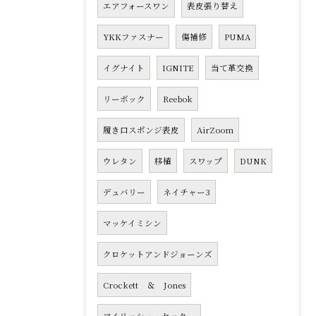
エアフォースワン
表皮張り替え
YKKファスナー
傷補修
PUMA
イグナイト
IGNITE
当て革交換
リーボック
Reebok
履き口スポンジ表皮
AirZoom
ウレタン
移植
スワップ
DUNK
デュバリー
ネイチャー3
マッケイミシン
クロケットアンドジョーンズ
Crockett ＆ Jones