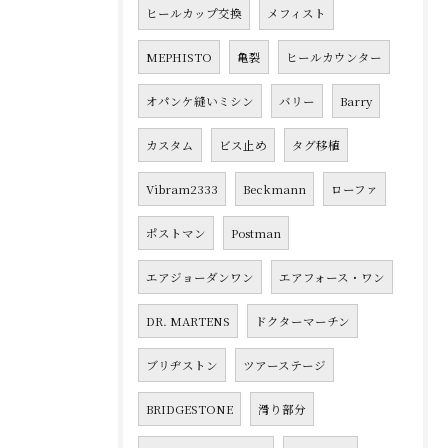
ヒールカップ交換
メフィスト
MEPHISTO
亀裂
ヒールカウンター
オパンケ縫いミシン
バリー
Barry
カスタム
ビス止め
タグ移植
Vibram2333
Beckmann
ローファ
ポストマン
Postman
エアジョーダンワン
エアフォース・ワン
DR. MARTENS
ドクターマーチン
ブリヂストン
ツアーステージ
BRIDGESTONE
滑り部分