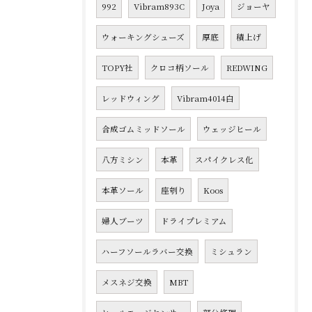
992
Vibram893C
Joya
ジョーヤ
ウォーキングシューズ
厚底
積上げ
TOPY社
クロコ柄ソール
REDWING
レッドウィング
Vibram4014白
合成ゴムミッドソール
ウェッジヒール
八方ミシン
本革
スパイクレス化
本革ソール
座刳り
Koos
婦人ブーツ
ドライプレミアム
ハーフソールラバー交換
ミシュラン
メスネジ交換
MBT