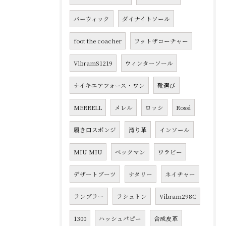
バーウィック
ダイナイトソール
foot the coacher
フットザコーチャー
VibramS1219
ウィンターソール
ナイキエアフォース・ワン
靴選び
MERRELL
メレル
ロッシ
Rossi
履き口スポンジ
滑り革
インソール
MIU MIU
ベックマン
ワラビー
デザートブーツ
ナタリー
ネイチャー
ランブラー
ラシュトン
Vibram298C
1300
ハッシュパピー
合成皮革