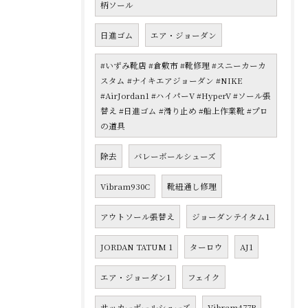
柄ソール
日進ゴム
エア・ジョーダン
#いずみ靴店 #倉敷市 #靴修理 #スニーカーカ
スタム #ナイキエアジョーダン #NIKE
#AirJordan1 #ハイパーV #HyperV #ソール張
替え #日進ゴム #滑り止め #船上作業靴 #プロ
の道具
除去
バレーボールシューズ
Vibram930C
靴紐通し修理
アウトソール張替え
ジョーダンテイタム1
JORDAN TATUM 1
ターロウ
AJ1
エア・ジョーダン1
フェイク
サッカーボールシューズ
Vibram477B