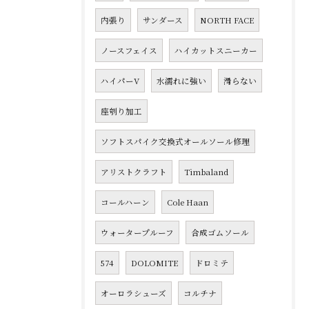
内張り
サンダース
NORTH FACE
ノースフェイス
ハイカットスニーカー
ハイパーV
水濡れに強い
滑らない
座刳り加工
ソフトスパイク交換式オールソール修理
アリストクラフト
Timbaland
コールハーン
Cole Haan
ウォータープルーフ
合成ゴムソール
574
DOLOMITE
ドロミテ
オーロラシューズ
コルチナ