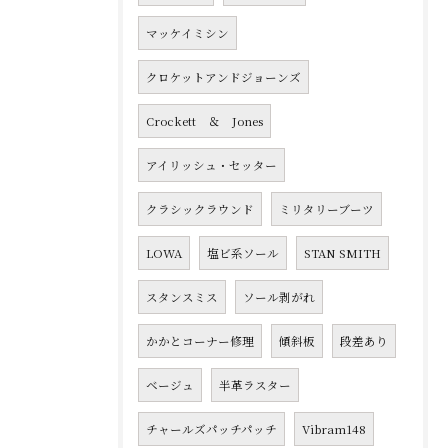
マッケイミシン
クロケットアンドジョーンズ
Crockett ＆ Jones
アイリッシュ・セッター
クラシックラウンド
ミリタリーブーツ
LOWA
塩ビ系ソール
STAN SMITH
スタンスミス
ソール剥がれ
かかとコーナー修理
傾斜板
段差あり
ベージュ
半革ラスター
チャールズパッチパッチ
Vibram148