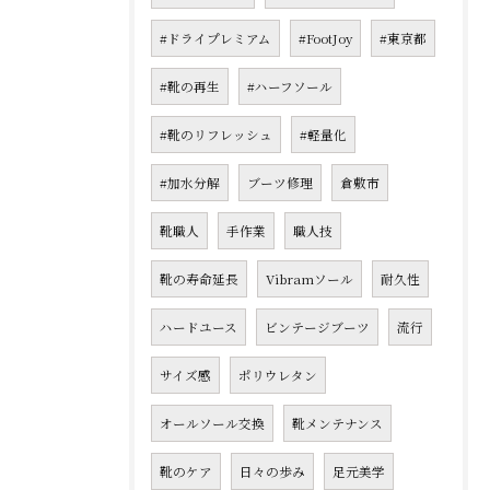
#ドライプレミアム
#FootJoy
#東京都
#靴の再生
#ハーフソール
#靴のリフレッシュ
#軽量化
#加水分解
ブーツ修理
倉敷市
靴職人
手作業
職人技
靴の寿命延長
Vibramソール
耐久性
ハードユース
ビンテージブーツ
流行
サイズ感
ポリウレタン
オールソール交換
靴メンテナンス
靴のケア
日々の歩み
足元美学