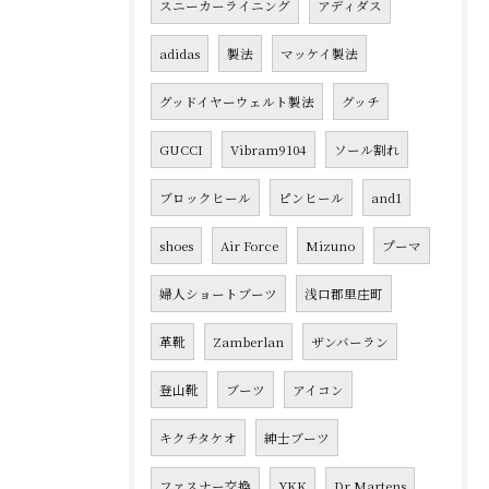
スニーカーライニング
アディダス
adidas
製法
マッケイ製法
グッドイヤーウェルト製法
グッチ
GUCCI
Vibram9104
ソール割れ
ブロックヒール
ピンヒール
and1
shoes
Air Force
Mizuno
プーマ
婦人ショートブーツ
浅口郡里庄町
革靴
Zamberlan
ザンバーラン
登山靴
ブーツ
アイコン
キクチタケオ
紳士ブーツ
ファスナー交換
YKK
Dr.Martens