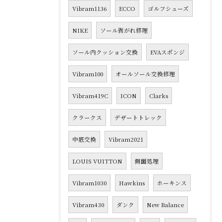
Vibram1136
ECCO
ゴルフシューズ
NIKE
ソール剥がれ修理
ソール内クッション交換
EVAスポンジ
Vibram100
オールソール交換修理
Vibram419C
ICON
Clarks
クラークス
デザートトレック
中底交換
Vibram2021
LOUIS VUITTON
側面処理
Vibram1030
Hawkins
ホーキンス
Vibram430
ダンク
New Balance