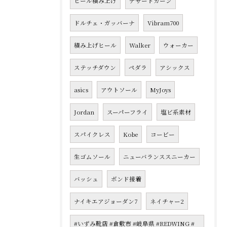
ヒール積み上げ
デザートカーン
ドルチェ・ガッバーナ
Vibram700
積み上げヒール
Walker
ウォーカー
ステッチダウン
ペダラ
アシックス
asics
アウトソール
MyJoys
Jordan
スーパーフライ
塩ビ系素材
スパイクレス
Kobe
コービー
生ゴムソール
ニューバランススニーカー
バッシュ
ボンド接着
ナイキエアジョーダン7
ネイチャー2
#いずみ靴店 #倉敷市 #岐阜県 #REDWING #