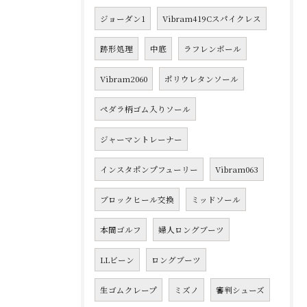
ジョーダン1
Vibram419Cスパイクレス
跡形処理
中底
ラフレンボール
Vibram2060
ポリウレタンソール
ペダラ柄ゴム入りソール
ジャーマントレーナー
インスタポンプフューリー
Vibram063
ブロックヒール交換
ミッドソール
本間ゴルフ
婦人ロングブーツ
LLビーン
ロングブーツ
生ゴムクレープ
ミズノ
審判シューズ