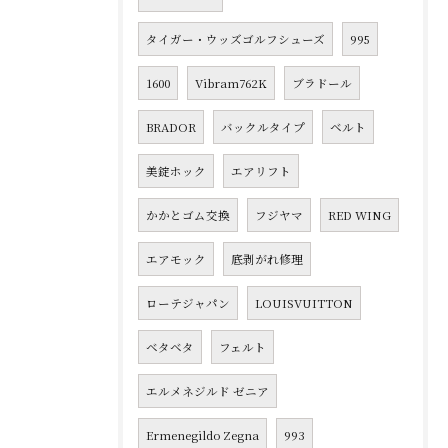
タイガー・ウッズゴルフシューズ
995
1600
Vibram762K
ブラドール
BRADOR
バックルタイプ
ベルト
美錠ホック
エアリフト
かかとゴム交換
フジヤマ
RED WING
エアモック
底剥がれ修理
ローテジャパン
LOUISVUITTON
ベタベタ
フェルト
エルメネジルド ゼニア
Ermenegildo Zegna
993