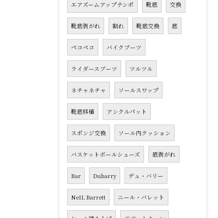
エアズームアップテンポ
靴底
交換
靴底剥がれ
割れ
靴底交換
底
ペコペコ
バイクブーツ
ライダースブーツ
ツルツル
ネチャネチャ
ソールスワップ
靴底移植
アンクルパット
スポンジ交換
ソール内クッション
バスケットボールシューズ
底剥がれ
Bar
Dubarry
デュ・バリー
NeIL Barrett
ニール・バレット