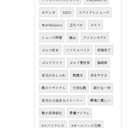
ゼクシオ
XXIO
スパイクレシューズ
NewBalance
立ちベロ
ゴルフ
シューズ修理
富山
アイコンモデル
ゴルフ好き
ソフトスパイク
修理完了
ゴルフライフ
ゴルフ愛好家
福岡県
足元のおしゃれ
靴磨き
歩きやすさ
靴のリサイクル
大切な靴
新たな一歩
足元から始まるストーリー
環境に優しい
靴の長寿命化
愛着アイテム
#スパイクレス
#オールソール交換