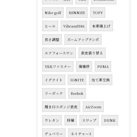
Nike golf
RENNIE5
TOPY
ヒール
Vibram5586
本革積上げ
長さ調整
ズームアップテンポ
エアフォースワン
表皮張り替え
YKKファスナー
傷補修
PUMA
イグナイト
IGNITE
当て革交換
リーボック
Reebok
履き口スポンジ表皮
AirZoom
ウレタン
移植
スワップ
DUNK
デュバリー
ネイチャー3