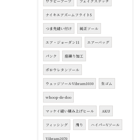
ワラビーブーツ
フェイクステッチ
ナイキエアズームフライト5
つま先縫い付け
純正ソール
エア・ジョーダン11
エアーバッグ
パンク
座繰り加工
ポロウレタンソール
ウェッジソールVibram1030
生ゴム
whoop-de-doo
マッケイ縫い積み上げヒール
AKU
フィッシング
滑り
ハイパーVソール
Vibram2070