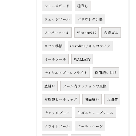
シューズガード
縫直し
ウェッジソール
ポリウレタン製
スーパーソール
Vibram947
合成ゴム
スラス移植
Carolina / キャロライナ
オールソール
WALLABY
ナイキエアズームフライト
側面縫い付け
底縫い
ソール内クッションの交換
樹脂製ヒールカップ
側面縫い
北海道
チャッカブーツ
生ゴムクレープソール
ホワイトソール
コール・ハーン