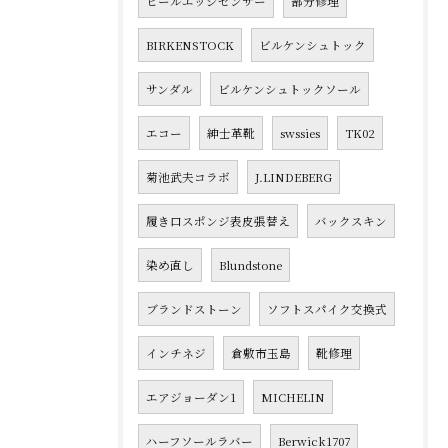
ヒールエッジセンサー
部分修理
BIRKENSTOCK
ビルケンシュトック
サンダル
ビルケンシュトックソール
エコー
紳士革靴
swssies
TK02
菊池武夫コラボ
J.LINDEBERG
履き口スポンジ表皮張替え
バックスキン
染め直し
Blundstone
ブランドストーン
ソフトスパイク交換式
インチネジ
倉敷市玉島
靴修理
エアジョーダン1
MICHELIN
ハーフソールラバー
Berwick1707