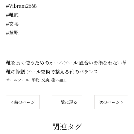
#Vibram2668
#靴底
#交換
#革靴
靴を長く使うためのオールソール
風合いを損なわない革
靴の修繕
ソール交換で整える靴のバランス
オールソール
革靴
交換
縫い加工
< 前のページ
一覧に戻る
次のページ >
関連タグ