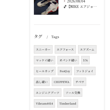
2026/08/04
🏀【NIKE エアジョーダン7 加水分解修理｜ミッドソール交...
タグ
Tags
スニーカー
エアフォース
エアズーム
マッケイ縫い
オパンケ縫い
576
ヒールカップ
FootJoy
フットジョイ
出し縫い
CHIPPEWA
チペワ
エンジニアブーツ
ソール交換
Vibram4014
Timberland