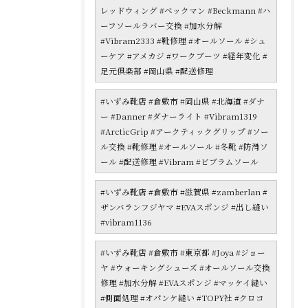
レッドウィング #ベックマン #Beckmann #ハ
ーフソールラバー交換 #加水分解
#Vibram2333 #靴修理 #オールソール #シュ
ーケア #アメカジ #ワークブーツ #経年変化 #
足元倶楽部 #岡山県 #配送修理
#いずみ靴店 #倉敷市 #岡山県 #北海道 #ダナ
ー #Danner #ダナーライト #Vibram1319
#ArcticGrip #アークティックグリップ #ソー
ル交換 #靴修理 #オールソール #冬靴 #防滑ソ
ール #配送修理 #Vibram #ビブラムソール
#いずみ靴店 #倉敷市 #滋賀県 #zamberlan #
ザンバランフジヤマ #EVAスポンジ #出し縫い
#vibram1136
#いずみ靴店 #倉敷市 #東京都 #Joya #ジョー
ヤ #ウォーキングシューズ #オールソール交換
修理 #加水分解 #EVAスポンジ #マッケイ縫い
#側面処理 #オパンケ縫い #TOPY社 #クロコ