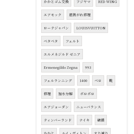
かかとゴム交換
フジヤマ
RED WING
エアモック
底剥がれ修理
ローテジャパン
LOUISVUITTON
ベタベタ
フェルト
エルメネジルド ゼニア
Ermenegildo Zegna
993
フェルランニング
1400
ベロ
靴
修理
加水分解
ボロボロ
エアジョーダン
ニューバランス
ティンバーランド
ナイキ
破損
かかと
ルイ・ヴィトン
すり減り