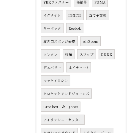
YKKファスナー
傷補修
PUMA
イグナイト
IGNITE
当て革交換
リーボック
Reebok
履き口スポンジ表皮
AirZoom
ウレタン
移植
スワップ
DUNK
デュバリー
ネイチャー3
マッケイミシン
クロケットアンドジョーンズ
Crockett ＆ Jones
アイリッシュ・セッター
クラシックラウンド
ミリタリーブーツ