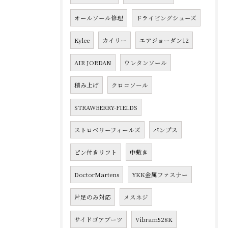
オールソール修理
ドライビングシューズ
Kylee
カイリー
エアジョーダン12
AIR JORDAN
ウレタンソール
積み上げ
クロコソール
STRAWBERRY-FIELDS
ストロベリーフィールズ
パンプス
ピン付きリフト
中敷き
DoctorMartens
YKK金属ファスナー
片足のみ対応
メスネジ
サイドゴアブーツ
Vibram528K