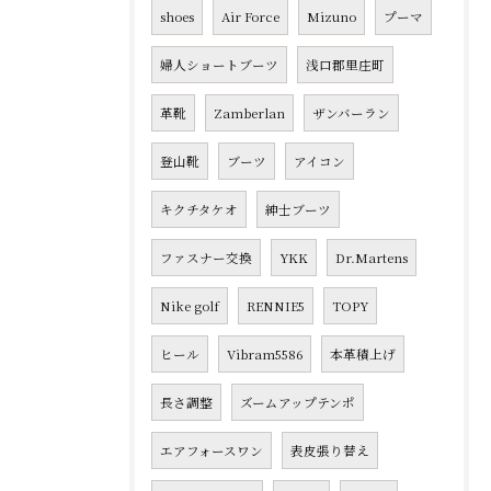
shoes
Air Force
Mizuno
プーマ
婦人ショートブーツ
浅口郡里庄町
革靴
Zamberlan
ザンバーラン
登山靴
ブーツ
アイコン
キクチタケオ
紳士ブーツ
ファスナー交換
YKK
Dr.Martens
Nike golf
RENNIE5
TOPY
ヒール
Vibram5586
本革積上げ
長さ調整
ズームアップテンポ
エアフォースワン
表皮張り替え