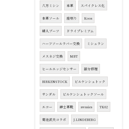
八方ミシン
本革
スパイクレス化
本革ソール
座刳り
Koos
婦人ブーツ
ドライプレミアム
ハーフソールラバー交換
ミシュラン
メスネジ交換
MBT
ヒールエッジセンサー
部分修理
BIRKENSTOCK
ビルケンシュトック
サンダル
ビルケンシュトックソール
エコー
紳士革靴
swssies
TK02
菊池武夫コラボ
J.LINDEBERG