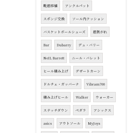
靴底移植
アンクルパット
スポンジ交換
ソール内クッション
バスケットボールシューズ
底剥がれ
Bar
Dubarry
デュ・バリー
NeIL Barrett
ニール・バレット
ヒール積み上げ
デザートカーン
ドルチェ・ガッバーナ
Vibram700
積み上げヒール
Walker
ウォーカー
ステッチダウン
ペダラ
アシックス
asics
アウトソール
MyJoys