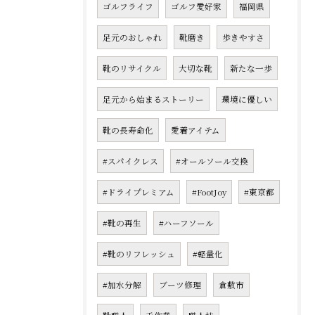
ゴルフライフ
ゴルフ愛好家
福岡県
足元のおしゃれ
靴磨き
歩きやすさ
靴のリサイクル
大切な靴
新たな一歩
足元から始まるストーリー
環境に優しい
靴の長寿命化
愛着アイテム
#スパイクレス
#オールソール交換
#ドライプレミアム
#FootJoy
#東京都
#靴の再生
#ハーフソール
#靴のリフレッシュ
#軽量化
#加水分解
ブーツ修理
倉敷市