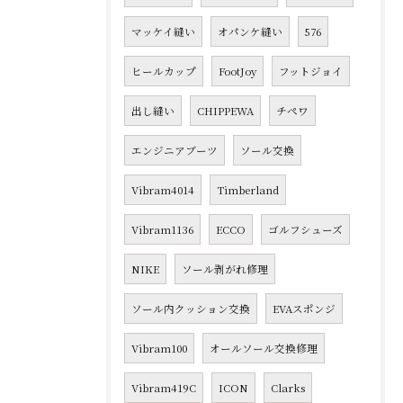
マッケイ縫い
オパンケ縫い
576
ヒールカップ
FootJoy
フットジョイ
出し縫い
CHIPPEWA
チペワ
エンジニアブーツ
ソール交換
Vibram4014
Timberland
Vibram1136
ECCO
ゴルフシューズ
NIKE
ソール剥がれ修理
ソール内クッション交換
EVAスポンジ
Vibram100
オールソール交換修理
Vibram419C
ICON
Clarks