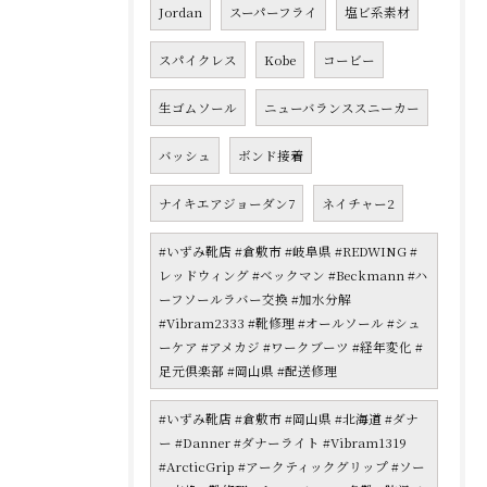
Jordan
スーパーフライ
塩ビ系素材
スパイクレス
Kobe
コービー
生ゴムソール
ニューバランススニーカー
バッシュ
ボンド接着
ナイキエアジョーダン7
ネイチャー2
#いずみ靴店 #倉敷市 #岐阜県 #REDWING #
レッドウィング #ベックマン #Beckmann #ハ
ーフソールラバー交換 #加水分解
#Vibram2333 #靴修理 #オールソール #シュ
ーケア #アメカジ #ワークブーツ #経年変化 #
足元倶楽部 #岡山県 #配送修理
#いずみ靴店 #倉敷市 #岡山県 #北海道 #ダナ
ー #Danner #ダナーライト #Vibram1319
#ArcticGrip #アークティックグリップ #ソー