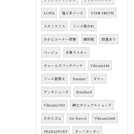
LOWA
塩ビ系ソール
STAN SMITH
スタンスミス
ソール剥がれ
かかとコーナー修理
傾斜板
段差あり
ベージュ
半革ラスター
チャールズパッチパッチ
Vibram148
ソール張替え
Danner
ダナー
デッキシューズ
Standard
Vibram2303
紳士カジュアルシューズ
かかとゴム
Air Force1
Vibram2668
PRADASPORT
ターミネーター