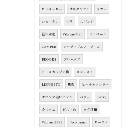
ロッキーロー
サルタンサン
ラガー
シュータン
べろ
スポンジ
経年劣化
Vibram7120
カンペール
CAMPER
アクティブエアーソール
BROOKS
ブロークス
ヒールカップ交換
メフィスト
MEPHISTO
亀裂
ヒールカウンター
オパンケ縫いミシン
バリー
Barry
カスタム
ビス止め
タグ移植
Vibram2333
Beckmann
ローファ