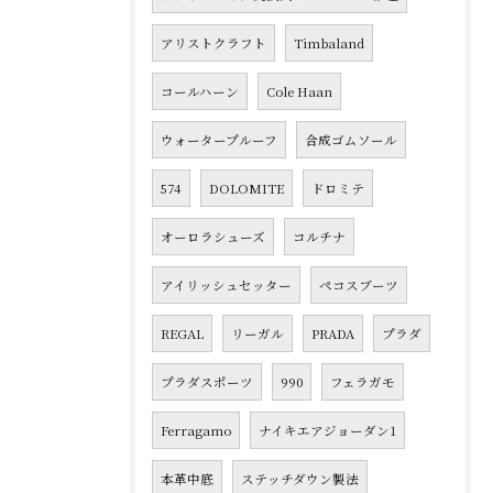
アリストクラフト
Timbaland
コールハーン
Cole Haan
ウォータープルーフ
合成ゴムソール
574
DOLOMITE
ドロミテ
オーロラシューズ
コルチナ
アイリッシュセッター
ペコスブーツ
REGAL
リーガル
PRADA
プラダ
プラダスポーツ
990
フェラガモ
Ferragamo
ナイキエアジョーダン1
本革中底
ステッチダウン製法