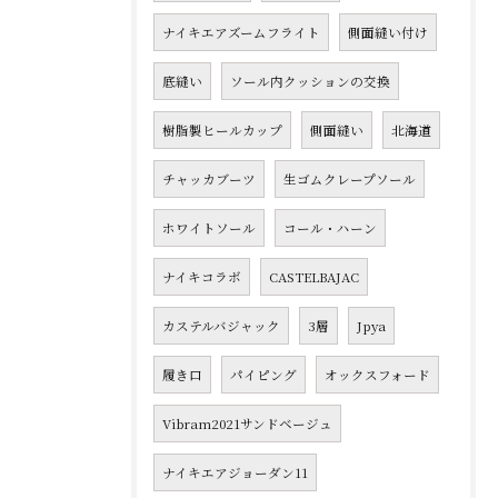
ナイキエアズームフライト
側面縫い付け
底縫い
ソール内クッションの交換
樹脂製ヒールカップ
側面縫い
北海道
チャッカブーツ
生ゴムクレープソール
ホワイトソール
コール・ハーン
ナイキコラボ
CASTELBAJAC
カステルバジャック
3層
Jpya
履き口
パイピング
オックスフォード
Vibram2021サンドベージュ
ナイキエアジョーダン11