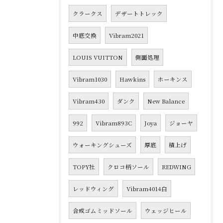
クラークス
デザートトレック
中底交換
Vibram2021
LOUIS VUITTON
側面処理
Vibram1030
Hawkins
ホーキンス
Vibram430
ダンク
New Balance
992
Vibram893C
Joya
ジョーヤ
ウォーキングシューズ
厚底
積上げ
TOPY社
クロコ柄ソール
REDWING
レッドウィング
Vibram4014白
合成ゴムミッドソール
ウェッジヒール