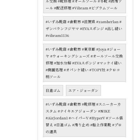
ル交換 #靴修理 #オールソール #冬靴 #防滑ソ
ール #配送修理 #Vibram #ビブラムソール
#いずみ靴店 #倉敷市 #滋賀県 #zamberlan #
ザンバランフジヤマ #EVAスポンジ #出し縫い
#vibram1136
#いずみ靴店 #倉敷市 #東京都 #Joya #ジョー
ヤ #ウォーキングシューズ #オールソール交換
修理 #加水分解 #EVAスポンジ #マッケイ縫い
#側面処理 #オパンケ縫い #TOPY社 #クロコ
柄ソール
日進ゴム
エア・ジョーダン
#いずみ靴店 #倉敷市 #靴修理 #スニーカーカ
スタム #ナイキエアジョーダン #NIKE
#AirJordan1 #ハイパーV #HyperV #ソール張
替え #日進ゴム #滑り止め #船上作業靴 #プロ
の道具