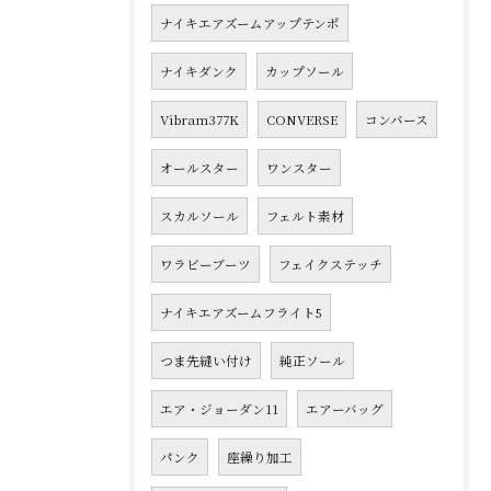
ナイキエアズームアップテンポ
ナイキダンク
カップソール
Vibram377K
CONVERSE
コンバース
オールスター
ワンスター
スカルソール
フェルト素材
ワラビーブーツ
フェイクステッチ
ナイキエアズームフライト5
つま先縫い付け
純正ソール
エア・ジョーダン11
エアーバッグ
パンク
座繰り加工