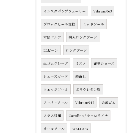
インスタポンプフューリー
Vibram063
ブロックヒール交換
ミッドソール
本間ゴルフ
婦人ロングブーツ
LLビーン
ロングブーツ
生ゴムクレープ
ミズノ
審判シューズ
シューズガード
縫直し
ウェッジソール
ポリウレタン製
スーパーソール
Vibram947
合成ゴム
スラス移植
Carolina / キャロライナ
オールソール
WALLABY