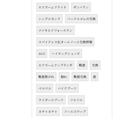
エアズームフライト
ザンバラン
シングルモンク
バックルゴムの交換
ナイキエアフォースワン
スパイクレス化オールソール交換修理
ACG
ハイキングシューズ
エアズームアップテンポ
靴底
交換
靴底剥がれ
割れ
靴底交換
底
ペコペコ
バイクブーツ
ライダースブーツ
ツルツル
ネチャネチャ
ソールスワップ