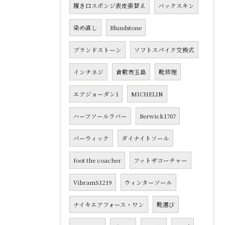
履き口スポンジ表皮張替え
バックスキン
染め直し
Blundstone
ブランドストーン
ソフトスパイク交換式
インチネジ
倉敷市玉島
靴修理
エアジョーダン1
MICHELIN
ハーフソールラバー
Berwick1707
バーウィック
ダイナイトソール
foot the coacher
フットザコーチャー
VibramS1219
ウィンターソール
ナイキエアフォース・ワン
靴選び