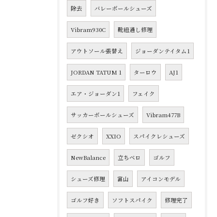
除去
バレーボールシューズ
Vibram930C
靴紐通し修理
アウトソール張替え
ジョーダンテイタム1
JORDAN TATUM 1
ターロウ
AJ1
エア・ジョーダン1
フェイク
サッカーボールシューズ
Vibram477B
ゼクシオ
XXIO
スパイクレシューズ
NewBalance
立ちベロ
ゴルフ
シューズ修理
富山
アイコンモデル
ゴルフ好き
ソフトスパイク
修理完了