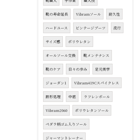
靴職人
手作業
職人技
靴の寿命延長
Vibramソール
耐久性
ハードユース
ビンテージブーツ
流行
サイズ感
ポリウレタン
オールソール交換
靴メンテナンス
靴のケア
日々の歩み
足元美学
ジョーダン1
Vibram419Cスパイクレス
跡形処理
中底
ラフレンボール
Vibram2060
ポリウレタンソール
ペダラ柄ゴム入りソール
ジャーマントレーナー