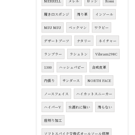
MERRELL
メレル
ロッシ
Rossi
履き口スポンジ
滑り革
インソール
MIU MIU
ベックマン
ワラビー
デザートブーツ
ナタリー
ネイチャー
ランブラー
ラシュトン
Vibram298C
1300
ハッシュパピー
合成皮革
内張り
サンダース
NORTH FACE
ノースフェイス
ハイカットスニーカー
ハイパーV
水濡れに強い
滑らない
座刳り加工
ソフトスパイク交換式オールソール修理