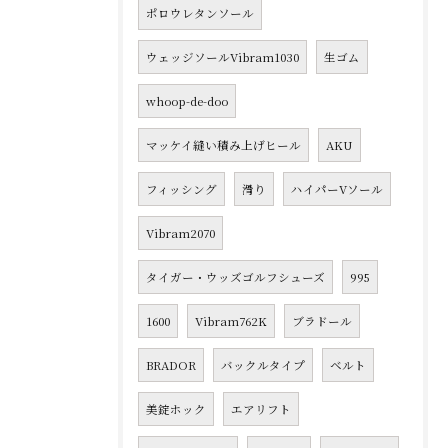
ポロウレタンソール
ウェッジソールVibram1030
生ゴム
whoop-de-doo
マッケイ縫い積み上げヒール
AKU
フィッシング
滑り
ハイパーVソール
Vibram2070
タイガー・ウッズゴルフシューズ
995
1600
Vibram762K
ブラドール
BRADOR
バックルタイプ
ベルト
美錠ホック
エアリフト