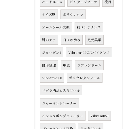
ハードユース
ビンテージブーツ
流行
サイズ感
ポリウレタン
オールソール交換
靴メンテナンス
靴のケア
日々の歩み
足元美学
ジョーダン1
Vibram419Cスパイクレス
跡形処理
中底
ラフレンボール
Vibram2060
ポリウレタンソール
ペダラ柄ゴム入りソール
ジャーマントレーナー
インスタポンプフューリー
Vibram063
ブロックヒール交換
ミッドソール