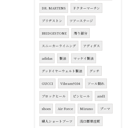
DR. MARTENS
ドクターマーチン
ブリヂストン
ツアーステージ
BRIDGESTONE
滑り部分
スニーカーライニング
アディダス
adidas
製法
マッケイ製法
グッドイヤーウェルト製法
グッチ
GUCCI
Vibram9104
ソール割れ
ブロックヒール
ピンヒール
and1
shoes
Air Force
Mizuno
プーマ
婦人ショートブーツ
浅口郡里庄町