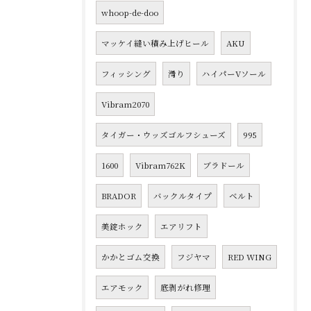
whoop-de-doo
マッケイ縫い積み上げヒール
AKU
フィッシング
滑り
ハイパーVソール
Vibram2070
タイガー・ウッズゴルフシューズ
995
1600
Vibram762K
ブラドール
BRADOR
バックルタイプ
ベルト
美錠ホック
エアリフト
かかとゴム交換
フジヤマ
RED WING
エアモック
底剥がれ修理