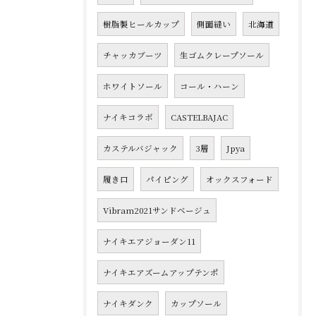
樹脂製ヒールカップ
側面縫い
北海道
チャッカブーツ
生ゴムクレープソール
ホワイトソール
コール・ハーン
ナイキコラボ
CASTELBAJAC
カステルバジャック
3層
Jpya
履き口
パイピング
オックスフォード
Vibram2021サンドベージュ
ナイキエアジョーダン11
ナイキエアズームアップテンポ
ナイキダンク
カップソール