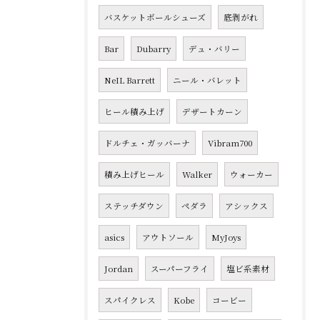
バスケットボールシューズ
底剥がれ
Bar
Dubarry
デュ・バリー
NeIL Barrett
ニール・バレット
ヒール積み上げ
デザートカーン
ドルチェ・ガッバーナ
Vibram700
積み上げヒール
Walker
ウォーカー
ステッチダウン
ペダラ
アシックス
asics
アウトソール
MyJoys
Jordan
スーパーフライ
塩ビ系素材
スパイクレス
Kobe
コービー