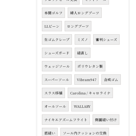
本間ゴルフ
婦人ロングブーツ
LLビーン
ロングブーツ
生ゴムクレープ
ミズノ
審判シューズ
シューズガード
縫直し
ウェッジソール
ポリウレタン製
スーパーソール
Vibram947
合成ゴム
スラス移植
Carolina / キャロライナ
オールソール
WALLABY
ナイキエアズームフライト
側面縫い付け
底縫い
ソール内クッションの交換