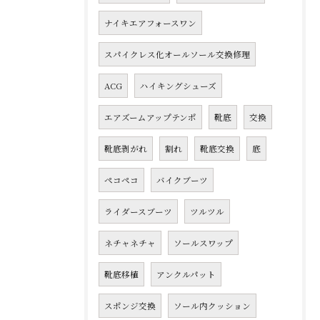
ナイキエアフォースワン
スパイクレス化オールソール交換修理
ACG
ハイキングシューズ
エアズームアップテンポ
靴底
交換
靴底剥がれ
割れ
靴底交換
底
ペコペコ
バイクブーツ
ライダースブーツ
ツルツル
ネチャネチャ
ソールスワップ
靴底移植
アンクルパット
スポンジ交換
ソール内クッション