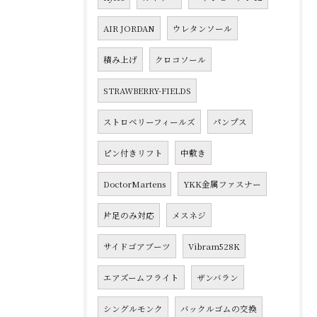
AIR JORDAN
ウレタンソール
積み上げ
クロコソール
STRAWBERRY-FIELDS
ストロベリーフィールズ
パンプス
ピン付きリフト
中敷き
DoctorMartens
YKK金属ファスナー
片足のみ対応
メスネジ
サイドゴアブーツ
Vibram528K
エアズームフライト
ザンバラン
シングルモンク
バックルゴムの交換