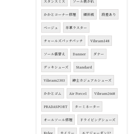
スタンスミス
ソール剥がれ
かかとコーナー修理
傾斜板
段差あり
ベージュ
半革ラスター
チャールズパッチパッチ
Vibram148
ソール張替え
Danner
ダナー
デッキシューズ
Standard
Vibram2303
紳士カジュアルシューズ
かかとゴム
Air Force1
Vibram2668
PRADASPORT
ターミネーター
オールソール修理
ドライビングシューズ
Kylee
カイリー
エアジョーダン12