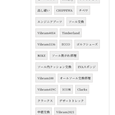
出し縫い
CHIPPEWA
チペワ
エンジニアブーツ
ソール交換
Vibram4014
Timberland
Vibram1136
ECCO
ゴルフシューズ
NIKE
ソール剥がれ修理
ソール内クッション交換
EVAスポンジ
Vibram100
オールソール交換修理
Vibram419C
ICON
Clarks
クラークス
デザートトレック
中底交換
Vibram2021