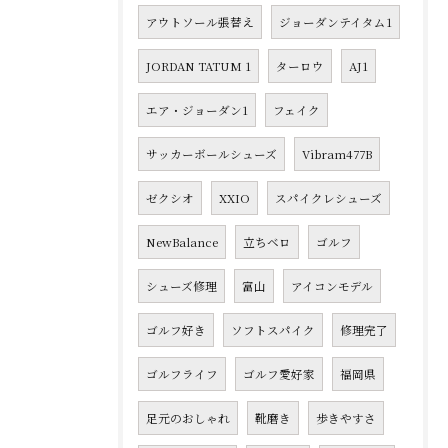
アウトソール張替え
ジョーダンテイタム1
JORDAN TATUM 1
ターロウ
AJ1
エア・ジョーダン1
フェイク
サッカーボールシューズ
Vibram477B
ゼクシオ
XXIO
スパイクレシューズ
NewBalance
立ちベロ
ゴルフ
シューズ修理
富山
アイコンモデル
ゴルフ好き
ソフトスパイク
修理完了
ゴルフライフ
ゴルフ愛好家
福岡県
足元のおしゃれ
靴磨き
歩きやすさ