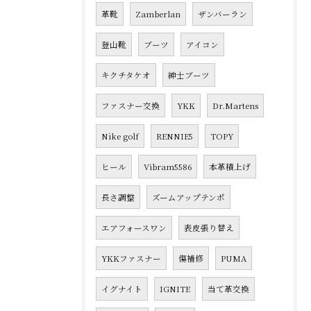
革靴
Zamberlan
ザンバーラン
登山靴
ブーツ
アイコン
キクチタケオ
紳士ブーツ
ファスナー交換
YKK
Dr.Martens
Nike golf
RENNIE5
TOPY
ヒール
Vibram5586
本革積上げ
長さ調整
ズームアップテンポ
エアフォースワン
表皮張り替え
YKKファスナー
傷補修
PUMA
イグナイト
IGNITE
当て革交換