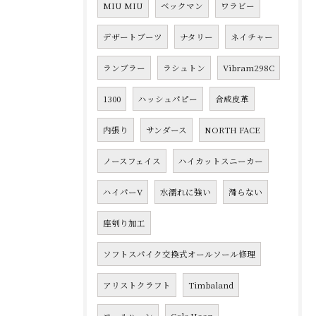
MIU MIU
ベックマン
ワラビー
デザートブーツ
ナタリー
ネイチャー
ランブラー
ラシュトン
Vibram298C
1300
ハッシュパピー
合成皮革
内張り
サンダース
NORTH FACE
ノースフェイス
ハイカットスニーカー
ハイパーV
水濡れに強い
滑らない
座刳り加工
ソフトスパイク交換式オールソール修理
アリストクラフト
Timbaland