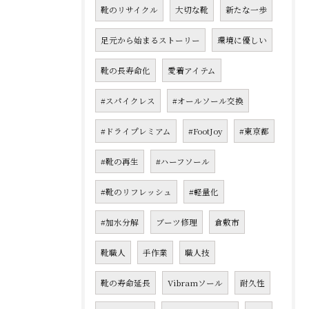
靴のリサイクル
大切な靴
新たな一歩
足元から始まるストーリー
環境に優しい
靴の長寿命化
愛着アイテム
#スパイクレス
#オールソール交換
#ドライプレミアム
#FootJoy
#東京都
#靴の再生
#ハーフソール
#靴のリフレッシュ
#軽量化
#加水分解
ブーツ修理
倉敷市
靴職人
手作業
職人技
靴の寿命延長
Vibramソール
耐久性