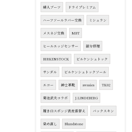
婦人ブーツ
ドライプレミアム
ハーフソールラバー交換
ミシュラン
メスネジ交換
MBT
ヒールエッジセンサー
部分修理
BIRKENSTOCK
ビルケンシュトック
サンダル
ビルケンシュトックソール
エコー
紳士革靴
swssies
TK02
菊池武夫コラボ
J.LINDEBERG
履き口スポンジ表皮張替え
バックスキン
染め直し
Blundstone