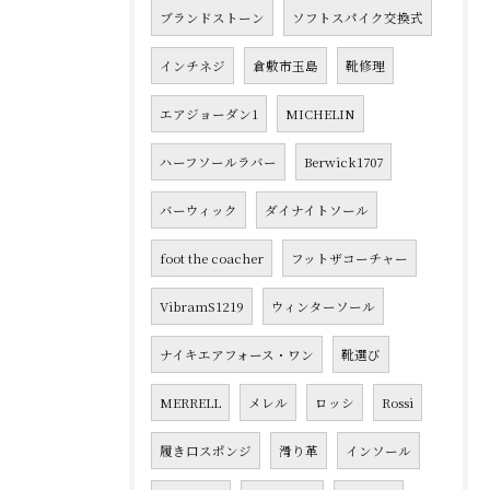
ブランドストーン
ソフトスパイク交換式
インチネジ
倉敷市玉島
靴修理
エアジョーダン1
MICHELIN
ハーフソールラバー
Berwick1707
バーウィック
ダイナイトソール
foot the coacher
フットザコーチャー
VibramS1219
ウィンターソール
ナイキエアフォース・ワン
靴選び
MERRELL
メレル
ロッシ
Rossi
履き口スポンジ
滑り革
インソール