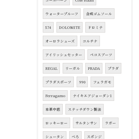
コールハーン
Cole Haan
ウォータープルーフ
合成ゴムソール
574
DOLOMITE
ドロミテ
オーロラシューズ
コルチナ
アイリッシュセッター
ペコスブーツ
REGAL
リーガル
PRADA
プラダ
プラダスポーツ
990
フェラガモ
Ferragamo
ナイキエアジョーダン1
本革中底
ステッチダウン製法
ロッキーロー
サルタンサン
ラガー
シュータン
べろ
スポンジ