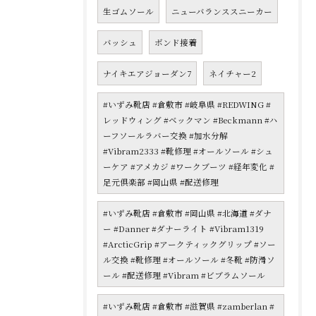
生ゴムソール
ニューバランススニーカー
バッシュ
ボンド接着
ナイキエアジョーダン7
ネイチャー2
#いずみ靴店 #倉敷市 #岐阜県 #REDWING #
レッドウィング #ベックマン #Beckmann #ハ
ーフソールラバー交換 #加水分解
#Vibram2333 #靴修理 #オールソール #シュ
ーケア #アメカジ #ワークブーツ #経年変化 #
足元倶楽部 #岡山県 #配送修理
#いずみ靴店 #倉敷市 #岡山県 #北海道 #ダナ
ー #Danner #ダナーライト #Vibram1319
#ArcticGrip #アークティックグリップ #ソー
ル交換 #靴修理 #オールソール #冬靴 #防滑ソ
ール #配送修理 #Vibram #ビブラムソール
#いずみ靴店 #倉敷市 #滋賀県 #zamberlan #