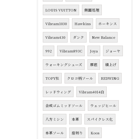
LOUIS VUITTON
側面処理
Vibram1030
Hawkins
ホーキンス
Vibram430
ダンク
New Balance
992
Vibram893C
Joya
ジョーヤ
ウォーキングシューズ
厚底
積上げ
TOPY社
クロコ柄ソール
REDWING
レッドウィング
Vibram4014白
合成ゴムミッドソール
ウェッジヒール
八方ミシン
本革
スパイクレス化
本革ソール
座刳り
Koos