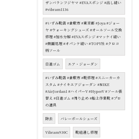
ザンバランフジヤマ #EVAスポンジ #出し縫い
#vibram1136
#いずみ靴店 #倉敷市 #東京都 #Joya #ジョー
ヤ #ウォーキングシューズ #オールソール交換
修理 #加水分解 #EVAスポンジ #マッケイ縫い
#側面処理 #オパンケ縫い #TOPY社 #クロコ
柄ソール
日進ゴム
エア・ジョーダン
#いずみ靴店 #倉敷市 #靴修理 #スニーカーカ
スタム #ナイキエアジョーダン #NIKE
#AirJordan1 #ハイパーV #HyperV #ソール張
替え #日進ゴム #滑り止め #船上作業靴 #プロ
の道具
除去
バレーボールシューズ
Vibram930C
靴紐通し修理