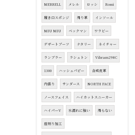
MERRELL
メレル
ロッシ
Rossi
履き口スポンジ
滑り革
インソール
MIU MIU
ベックマン
ワラビー
デザートブーツ
ナタリー
ネイチャー
ランブラー
ラシュトン
Vibram298C
1300
ハッシュパピー
合成皮革
内張り
サンダース
NORTH FACE
ノースフェイス
ハイカットスニーカー
ハイパーV
水濡れに強い
滑らない
座刳り加工