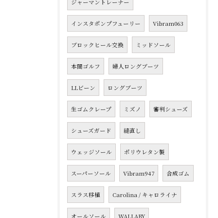
ジャーマントレーナー
インスタポンプフューリー
Vibram063
ブロックヒール交換
ミッドソール
本間ゴルフ
婦人ロングブーツ
LLビーン
ロングブーツ
生ゴムクレープ
ミズノ
審判シューズ
シューズガード
縫直し
ウェッジソール
ポリウレタン製
スーパーソール
Vibram947
合成ゴム
スラス移植
Carolina / キャロライナ
オールソール
WALLABY