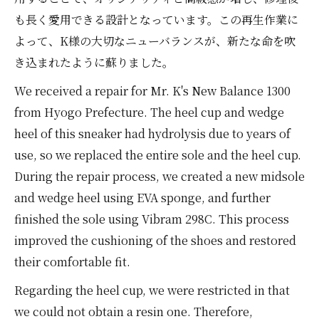
も長く愛用できる設計となっています。この再生作業に
よって、K様の大切なニューバランスが、新たな命を吹
き込まれたように蘇りました。
We received a repair for Mr. K's New Balance 1300
from Hyogo Prefecture. The heel cup and wedge
heel of this sneaker had hydrolysis due to years of
use, so we replaced the entire sole and the heel cup.
During the repair process, we created a new midsole
and wedge heel using EVA sponge, and further
finished the sole using Vibram 298C. This process
improved the cushioning of the shoes and restored
their comfortable fit.
Regarding the heel cup, we were restricted in that
we could not obtain a resin one. Therefore,