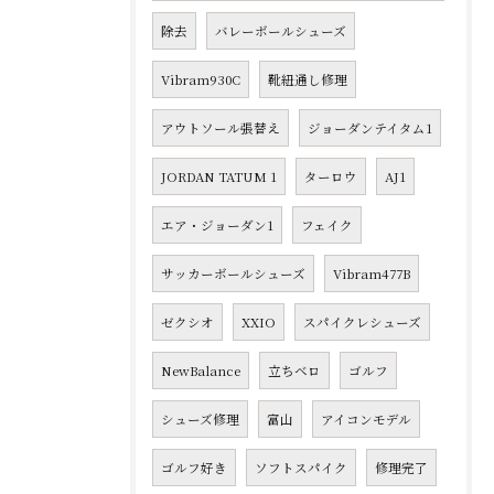
除去
バレーボールシューズ
Vibram930C
靴紐通し修理
アウトソール張替え
ジョーダンテイタム1
JORDAN TATUM 1
ターロウ
AJ1
エア・ジョーダン1
フェイク
サッカーボールシューズ
Vibram477B
ゼクシオ
XXIO
スパイクレシューズ
NewBalance
立ちベロ
ゴルフ
シューズ修理
富山
アイコンモデル
ゴルフ好き
ソフトスパイク
修理完了