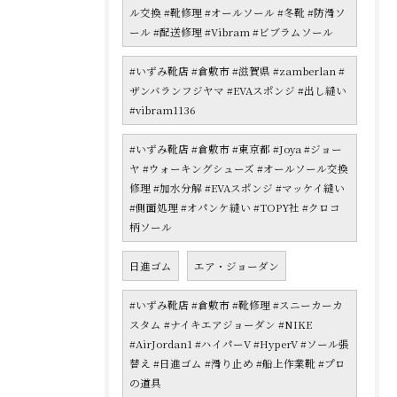
ル交換 #靴修理 #オールソール #冬靴 #防滑ソ
ール #配送修理 #Vibram #ビブラムソール
#いずみ靴店 #倉敷市 #滋賀県 #zamberlan #
ザンバランフジヤマ #EVAスポンジ #出し縫い
#vibram1136
#いずみ靴店 #倉敷市 #東京都 #Joya #ジョー
ヤ #ウォーキングシューズ #オールソール交換
修理 #加水分解 #EVAスポンジ #マッケイ縫い
#側面処理 #オパンケ縫い #TOPY社 #クロコ
柄ソール
日進ゴム
エア・ジョーダン
#いずみ靴店 #倉敷市 #靴修理 #スニーカーカ
スタム #ナイキエアジョーダン #NIKE
#AirJordan1 #ハイパーV #HyperV #ソール張
替え #日進ゴム #滑り止め #船上作業靴 #プロ
の道具