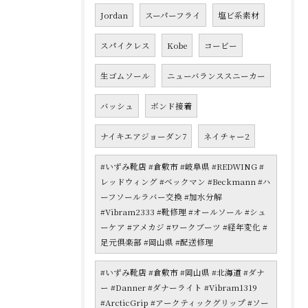
Jordan
スーパーフライ
塩ビ系素材
スパイクレス
Kobe
コービー
生ゴムソール
ニューバランススニーカー
バッシュ
ボンド接着
ナイキエアジョーダン7
ネイチャー2
#いずみ靴店 #倉敷市 #岐阜県 #REDWING #
レッドウィング #ベックマン #Beckmann #ハ
ーフソールラバー交換 #加水分解
#Vibram2333 #靴修理 #オールソール #シュ
ーケア #アメカジ #ワークブーツ #経年変化 #
足元倶楽部 #岡山県 #配送修理
#いずみ靴店 #倉敷市 #岡山県 #北海道 #ダナ
ー #Danner #ダナーライト #Vibram1319
#ArcticGrip #アークティックグリップ #ソー