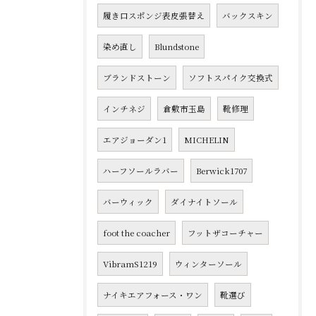
履き口スポンジ表皮張替え
バックスキン
染め直し
Blundstone
ブランドストーン
ソフトスパイク交換式
インチネジ
倉敷市玉島
靴修理
エアジョーダン1
MICHELIN
ハーフソールラバー
Berwick1707
バーウィック
ダイナイトソール
foot the coacher
フットザコーチャー
VibramS1219
ウィンターソール
ナイキエアフォース・ワン
靴選び