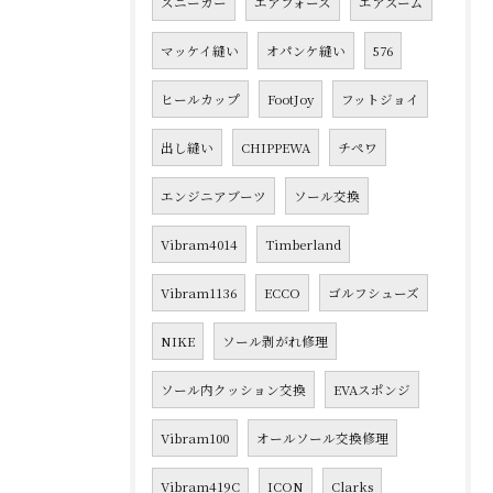
スニーカー
エアフォース
エアズーム
マッケイ縫い
オパンケ縫い
576
ヒールカップ
FootJoy
フットジョイ
出し縫い
CHIPPEWA
チペワ
エンジニアブーツ
ソール交換
Vibram4014
Timberland
Vibram1136
ECCO
ゴルフシューズ
NIKE
ソール剥がれ修理
ソール内クッション交換
EVAスポンジ
Vibram100
オールソール交換修理
Vibram419C
ICON
Clarks