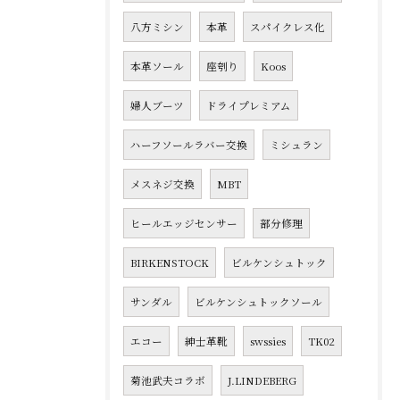
八方ミシン
本革
スパイクレス化
本革ソール
座刳り
Koos
婦人ブーツ
ドライプレミアム
ハーフソールラバー交換
ミシュラン
メスネジ交換
MBT
ヒールエッジセンサー
部分修理
BIRKENSTOCK
ビルケンシュトック
サンダル
ビルケンシュトックソール
エコー
紳士革靴
swssies
TK02
菊池武夫コラボ
J.LINDEBERG