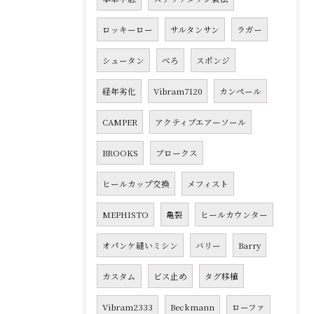
ロッキーロー
サルタンサン
ラガー
シュータン
べろ
スポンジ
経年劣化
Vibram7120
カンペール
CAMPER
アクティブエアーソール
BROOKS
ブロークス
ヒールカップ交換
メフィスト
MEPHISTO
亀裂
ヒールカウンター
オパンケ縫いミシン
バリー
Barry
カスタム
ビス止め
タグ移植
Vibram2333
Beckmann
ローファ