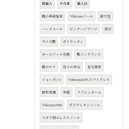
靴職人
手作業
職人技
靴の寿命延長
Vibramソール
耐久性
ハードユース
ビンテージブーツ
流行
サイズ感
ポリウレタン
オールソール交換
靴メンテナンス
靴のケア
日々の歩み
足元美学
ジョーダン1
Vibram419Cスパイクレス
跡形処理
中底
ラフレンボール
Vibram2060
ポリウレタンソール
ペダラ柄ゴム入りソール