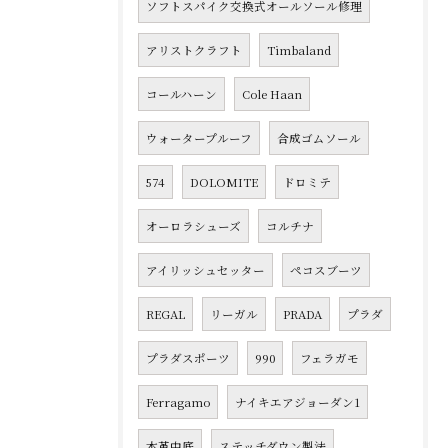
ソフトスパイク交換式オールソール修理
アリストクラフト
Timbaland
コールハーン
Cole Haan
ウォータープルーフ
合成ゴムソール
574
DOLOMITE
ドロミテ
オーロラシューズ
コルチナ
アイリッシュセッター
ペコスブーツ
REGAL
リーガル
PRADA
プラダ
プラダスポーツ
990
フェラガモ
Ferragamo
ナイキエアジョーダン1
本革中底
ステッチダウン製法