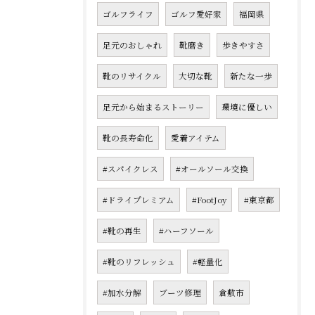
ゴルフライフ
ゴルフ愛好家
福岡県
足元のおしゃれ
靴磨き
歩きやすさ
靴のリサイクル
大切な靴
新たな一歩
足元から始まるストーリー
環境に優しい
靴の長寿命化
愛着アイテム
#スパイクレス
#オールソール交換
#ドライプレミアム
#FootJoy
#東京都
#靴の再生
#ハーフソール
#靴のリフレッシュ
#軽量化
#加水分解
ブーツ修理
倉敷市