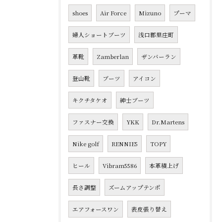
shoes
Air Force
Mizuno
プーマ
婦人ショートブーツ
浅口郡里庄町
革靴
Zamberlan
ザンバーラン
登山靴
ブーツ
アイコン
キクチタケオ
紳士ブーツ
ファスナー交換
YKK
Dr.Martens
Nike golf
RENNIE5
TOPY
ヒール
Vibram5586
本革積上げ
長さ調整
ズームアップテンポ
エアフォースワン
表皮張り替え