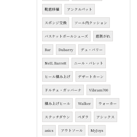
靴底移植
アンクルパット
スポンジ交換
ソール内クッション
バスケットボールシューズ
底剥がれ
Bar
Dubarry
デュ・バリー
NeIL Barrett
ニール・バレット
ヒール積み上げ
デザートカーン
ドルチェ・ガッバーナ
Vibram700
積み上げヒール
Walker
ウォーカー
ステッチダウン
ペダラ
アシックス
asics
アウトソール
MyJoys