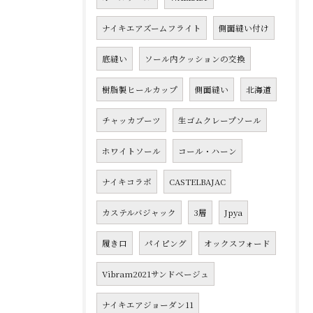
ナイキエアズームフライト
側面縫い付け
底縫い
ソール内クッションの交換
樹脂製ヒールカップ
側面縫い
北海道
チャッカブーツ
生ゴムクレープソール
ホワイトソール
コール・ハーン
ナイキコラボ
CASTELBAJAC
カステルバジャック
3層
Jpya
履き口
パイピング
オックスフォード
Vibram2021サンドベージュ
ナイキエアジョーダン11