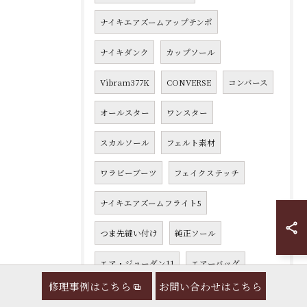
ナイキエアズームアップテンポ
ナイキダンク
カップソール
Vibram377K
CONVERSE
コンバース
オールスター
ワンスター
スカルソール
フェルト素材
ワラビーブーツ
フェイクステッチ
ナイキエアズームフライト5
つま先縫い付け
純正ソール
エア・ジョーダン11
エアーバッグ
修理事例はこちら
お問い合わせはこちら
パンク
座繰り加工