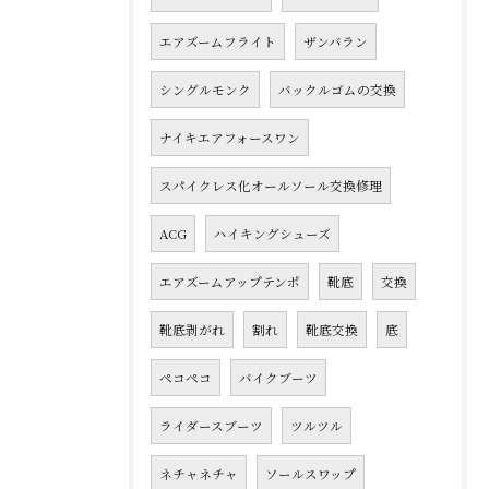
エアズームフライト
ザンバラン
シングルモンク
バックルゴムの交換
ナイキエアフォースワン
スパイクレス化オールソール交換修理
ACG
ハイキングシューズ
エアズームアップテンポ
靴底
交換
靴底剥がれ
割れ
靴底交換
底
ペコペコ
バイクブーツ
ライダースブーツ
ツルツル
ネチャネチャ
ソールスワップ