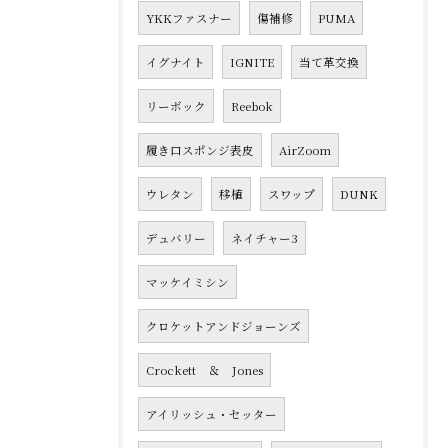
YKKファスナー
傷補修
PUMA
イグナイト
IGNITE
当て革交換
リーボック
Reebok
履き口スポンジ表皮
AirZoom
ウレタン
移植
スワップ
DUNK
デュバリー
ネイチャー3
マッケイミシン
クロケットアンドジョーンズ
Crockett ＆ Jones
アイリッシュ・セッター