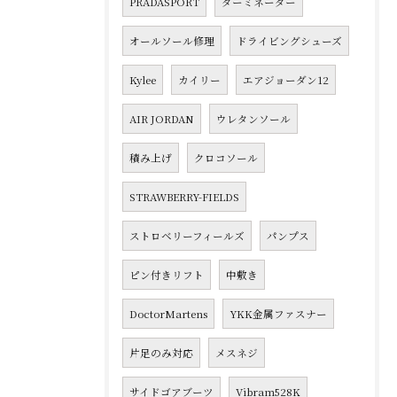
PRADASPORT
ターミネーター
オールソール修理
ドライビングシューズ
Kylee
カイリー
エアジョーダン12
AIR JORDAN
ウレタンソール
積み上げ
クロコソール
STRAWBERRY-FIELDS
ストロベリーフィールズ
パンプス
ピン付きリフト
中敷き
DoctorMartens
YKK金属ファスナー
片足のみ対応
メスネジ
サイドゴアブーツ
Vibram528K