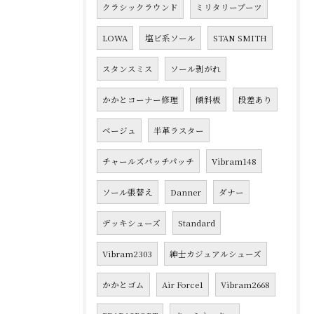
クラシックラウンド
ミリタリーブーツ
LOWA
塩ビ系ソール
STAN SMITH
スタンスミス
ソール剥がれ
かかとコーナー修理
傾斜板
段差あり
ベージュ
半革ラスター
チャールズパッチパッチ
Vibram148
ソール張替え
Danner
ダナー
デッキシューズ
Standard
Vibram2303
紳士カジュアルシューズ
かかとゴム
Air Force1
Vibram2668