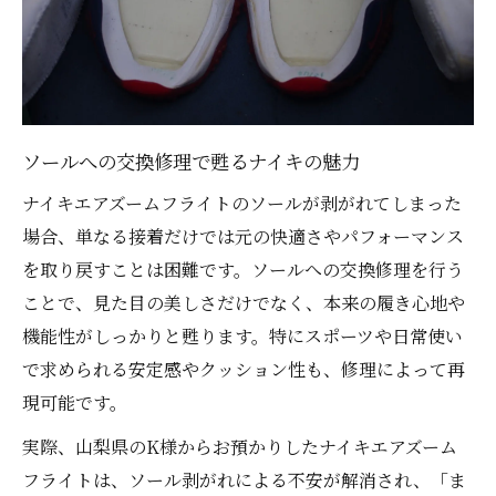
ソール縫い付けと交換修理の組み合わせ技
靴底が外れた時の正しい対処法を解説
ソールへの交換修理が最適な応急処置法
剥がれた靴底に接着だけで終わらせない理
由
ソールへの交換修理で甦るナイキの魅力
交換修理で再発防止を実現するコツ
ナイキエアズームフライトのソールが剥がれてしまった
自宅での対処と交換修理の比較ポイント
場合、単なる接着だけでは元の快適さやパフォーマンス
を取り戻すことは困難です。ソールへの交換修理を行う
ソール剥がれ時に交換修理を選ぶメリット
ことで、見た目の美しさだけでなく、本来の履き心地や
自分で試すソール交換修理の手順と注意点
機能性がしっかりと甦ります。特にスポーツや日常使い
自分でできるソールへの交換修理の流れ
で求められる安定感やクッション性も、修理によって再
交換修理前に確認したい剥がれの状態
現可能です。
失敗しないための交換修理用ボンド選び
実際、山梨県のK様からお預かりしたナイキエアズーム
ソールを交換修理する際の縫い付けポイン
フライトは、ソール剥がれによる不安が解消され、「ま
ト