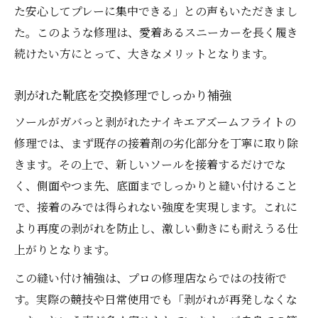
た安心してプレーに集中できる」との声もいただきまし
DIY交換修理で注意すべき仕上がりの差
た。このような修理は、愛着あるスニーカーを長く履き
安心して履ける靴へと導く修理の秘訣
続けたい方にとって、大きなメリットとなります。
ソールへの交換修理で安心を取り戻す方法
剥がれた靴底を交換修理でしっかり補強
プロの交換修理がもたらす高い耐久性
修理後も長持ちするソールへの交換修理の
ソールがガバっと剥がれたナイキエアズームフライトの
秘訣
修理では、まず既存の接着剤の劣化部分を丁寧に取り除
ナイキを快適に履くための交換修理活用術
きます。その上で、新しいソールを接着するだけでな
く、側面やつま先、底面までしっかりと縫い付けること
安全に履き続けるための交換修理とは
で、接着のみでは得られない強度を実現します。これに
より再度の剥がれを防止し、激しい動きにも耐えうる仕
上がりとなります。
この縫い付け補強は、プロの修理店ならではの技術で
す。実際の競技や日常使用でも「剥がれが再発しなくな