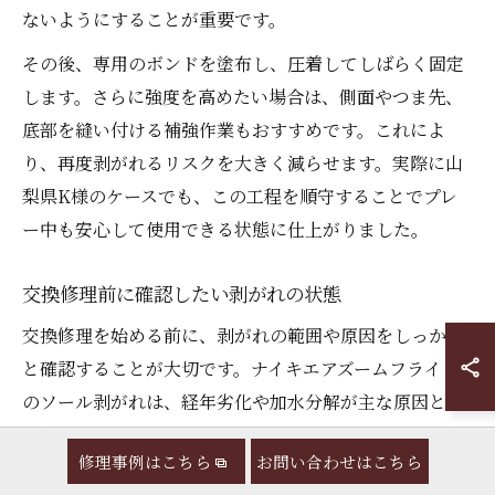
ないようにすることが重要です。
その後、専用のボンドを塗布し、圧着してしばらく固定
します。さらに強度を高めたい場合は、側面やつま先、
底部を縫い付ける補強作業もおすすめです。これによ
り、再度剥がれるリスクを大きく減らせます。実際に山
梨県K様のケースでも、この工程を順守することでプレ
ー中も安心して使用できる状態に仕上がりました。
交換修理前に確認したい剥がれの状態
交換修理を始める前に、剥がれの範囲や原因をしっかり
と確認することが大切です。ナイキエアズームフライト
のソール剥がれは、経年劣化や加水分解が主な原因とな
る場合が多く、靴底が一部だけでなく全体的に浮いてい
修理事例はこちら
お問い合わせはこちら
るケースも少なくありません。