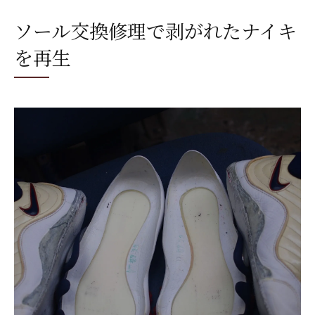
プロによるソール交換修理のメリット解説
ソール交換修理で剥がれたナイキ
ナイキエアズームフライトの底剥がれ修理術
を再生
底剥がれにはソールへの交換修理が有効
修理前に知るべきソール交換修理の流れ
剥がれた箇所の強化に効果的な交換修理法
ナイキエアズームフライト修理の注意点
プロの交換修理で底剥がれを根本解決
強度を高めるソール縫い付けの極意
ソールへの交換修理と縫い付けで強度向上
側面やつま先も交換修理でしっかり補強
底の縫い付けが剥がれ防止に有効な理由
交換修理で長持ちするナイキに仕上げる方
法