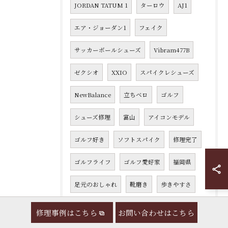
JORDAN TATUM 1
ターロウ
AJ1
エア・ジョーダン1
フェイク
サッカーボールシューズ
Vibram477B
ゼクシオ
XXIO
スパイクレシューズ
NewBalance
立ちベロ
ゴルフ
シューズ修理
富山
アイコンモデル
ゴルフ好き
ソフトスパイク
修理完了
ゴルフライフ
ゴルフ愛好家
福岡県
足元のおしゃれ
靴磨き
歩きやすさ
靴のリサイクル
大切な靴
新たな一歩
修理事例はこちら
お問い合わせはこちら