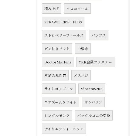
積み上げ
クロコソール
STRAWBERRY-FIELDS
ストロベリーフィールズ
パンプス
ピン付きリフト
中敷き
DoctorMartens
YKK金属ファスナー
片足のみ対応
メスネジ
サイドゴアブーツ
Vibram528K
エアズームフライト
ザンバラン
シングルモンク
バックルゴムの交換
ナイキエアフォースワン