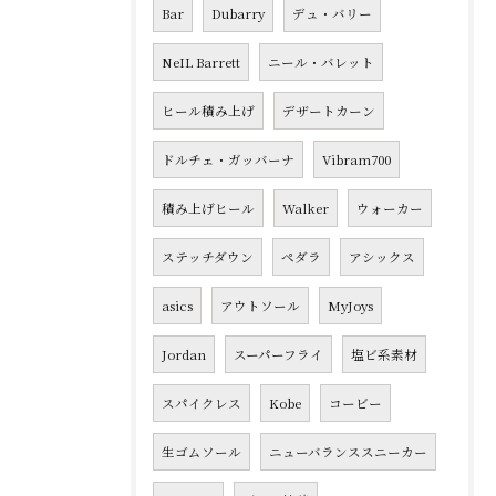
Bar
Dubarry
デュ・バリー
NeIL Barrett
ニール・バレット
ヒール積み上げ
デザートカーン
ドルチェ・ガッバーナ
Vibram700
積み上げヒール
Walker
ウォーカー
ステッチダウン
ペダラ
アシックス
asics
アウトソール
MyJoys
Jordan
スーパーフライ
塩ビ系素材
スパイクレス
Kobe
コービー
生ゴムソール
ニューバランススニーカー