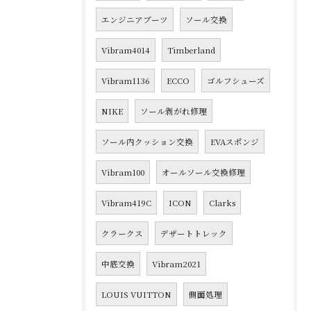
エンジニアブーツ
ソール交換
Vibram4014
Timberland
Vibram1136
ECCO
ゴルフシューズ
NIKE
ソール剥がれ修理
ソール内クッション交換
EVAスポンジ
Vibram100
オールソール交換修理
Vibram419C
ICON
Clarks
クラークス
デザートトレック
中底交換
Vibram2021
LOUIS VUITTON
側面処理