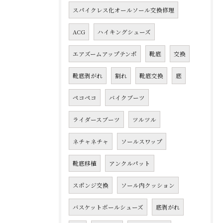
スパイクレス化オールソール交換修理
ACG
ハイキングシューズ
エアズームアップテンポ
靴底
交換
靴底剥がれ
割れ
靴底交換
底
ペコペコ
バイクブーツ
ライダースブーツ
ツルツル
ネチャネチャ
ソールスワップ
靴底移植
アンクルパット
スポンジ交換
ソール内クッション
バスケットボールシューズ
底剥がれ