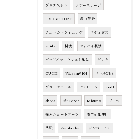
ブリヂストン
ツアーステージ
BRIDGESTONE
滑り部分
スニーカーライニング
アディダス
adidas
製法
マッケイ製法
グッドイヤーウェルト製法
グッチ
GUCCI
Vibram9104
ソール割れ
ブロックヒール
ピンヒール
and1
shoes
Air Force
Mizuno
プーマ
婦人ショートブーツ
浅口郡里庄町
革靴
Zamberlan
ザンバーラン