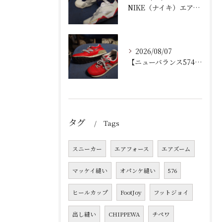
NIKE（ナイキ）エアジョーダン7の加水分解修理！ミッドソール交換とオパンケ縫い補強で復活させるプロの技
2026/08/07
【ニューバランス574修理】加水分解したウェッジヒールの部分交換手順と費用・耐久性を徹底解説！
タグ
Tags
スニーカー
エアフォース
エアズーム
マッケイ縫い
オパンケ縫い
576
ヒールカップ
FootJoy
フットジョイ
出し縫い
CHIPPEWA
チペワ