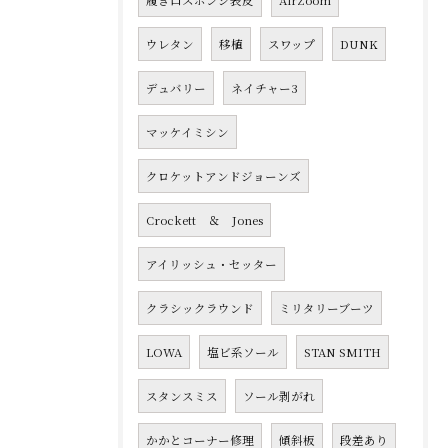
履き口スポンジ表皮
AirZoom
ウレタン
移植
スワップ
DUNK
デュバリー
ネイチャー3
マッケイミシン
クロケットアンドジョーンズ
Crockett ＆ Jones
アイリッシュ・セッター
クラシックラウンド
ミリタリーブーツ
LOWA
塩ビ系ソール
STAN SMITH
スタンスミス
ソール剥がれ
かかとコーナー修理
傾斜板
段差あり