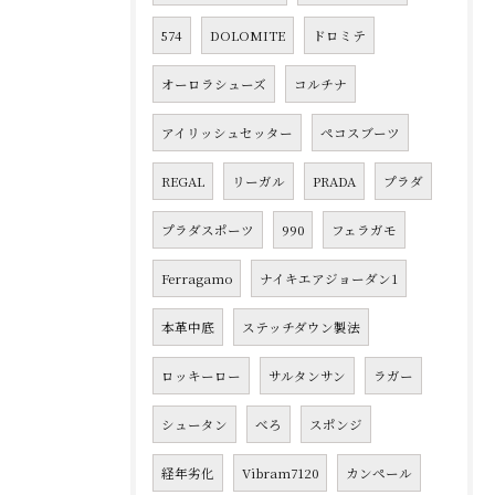
574
DOLOMITE
ドロミテ
オーロラシューズ
コルチナ
アイリッシュセッター
ペコスブーツ
REGAL
リーガル
PRADA
プラダ
プラダスポーツ
990
フェラガモ
Ferragamo
ナイキエアジョーダン1
本革中底
ステッチダウン製法
ロッキーロー
サルタンサン
ラガー
シュータン
べろ
スポンジ
経年劣化
Vibram7120
カンペール