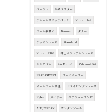
ベージュ
半革ラスター
チャールズパッチパッチ
Vibram148
ソール張替え
Danner
ダナー
デッキシューズ
Standard
Vibram2303
紳士カジュアルシューズ
かかとゴム
Air Force1
Vibram2668
PRADASPORT
ターミネーター
オールソール修理
ドライビングシューズ
Kylee
カイリー
エアジョーダン12
AIR JORDAN
ウレタンソール