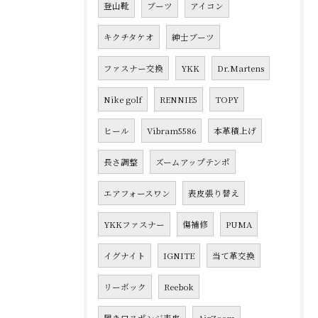
登山靴
ブーツ
アイコン
キクチタケオ
紳士ブーツ
ファスナー交換
YKK
Dr.Martens
Nike golf
RENNIE5
TOPY
ヒール
Vibram5586
本革積上げ
長さ調整
ズームアップテンポ
エアフォースワン
表皮張り替え
YKKファスナー
傷補修
PUMA
イグナイト
IGNITE
当て革交換
リーボック
Reebok