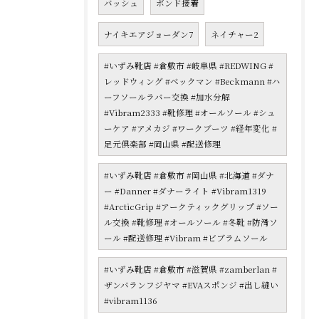
バッシュ
ボンド接着
ナイキエアジョーダン7
ネイチャー2
#いずみ靴店 #倉敷市 #岐阜県 #REDWING #
レッドウィング #ベックマン #Beckmann #ハ
ーフソールラバー交換 #加水分解
#Vibram2333 #靴修理 #オールソール #シュ
ーケア #アメカジ #ワークブーツ #経年変化 #
足元倶楽部 #岡山県 #配送修理
#いずみ靴店 #倉敷市 #岡山県 #北海道 #ダナ
ー #Danner #ダナーライト #Vibram1319
#ArcticGrip #アークティックグリップ #ソー
ル交換 #靴修理 #オールソール #冬靴 #防滑ソ
ール #配送修理 #Vibram #ビブラムソール
#いずみ靴店 #倉敷市 #滋賀県 #zamberlan #
ザンバランフジヤマ #EVAスポンジ #出し縫い
#vibram1136