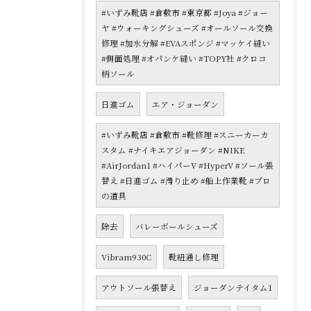
#いずみ靴店 #倉敷市 #東京都 #Joya #ジョー
ヤ #ウォーキングシューズ #オールソール交換
修理 #加水分解 #EVAスポンジ #マッケイ縫い
#側面処理 #オパンケ縫い #TOPY社 #クロコ
柄ソール
日進ゴム
エア・ジョーダン
#いずみ靴店 #倉敷市 #靴修理 #スニーカーカ
スタム #ナイキエアジョーダン #NIKE
#AirJordan1 #ハイパーV #HyperV #ソール張
替え #日進ゴム #滑り止め #船上作業靴 #プロ
の道具
除去
バレーボールシューズ
Vibram930C
靴紐通し修理
アウトソール張替え
ジョーダンテイタム1