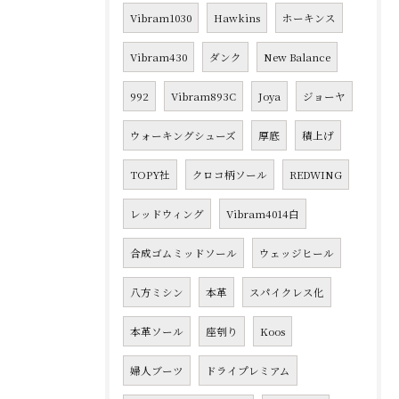
Vibram1030
Hawkins
ホーキンス
Vibram430
ダンク
New Balance
992
Vibram893C
Joya
ジョーヤ
ウォーキングシューズ
厚底
積上げ
TOPY社
クロコ柄ソール
REDWING
レッドウィング
Vibram4014白
合成ゴムミッドソール
ウェッジヒール
八方ミシン
本革
スパイクレス化
本革ソール
座刳り
Koos
婦人ブーツ
ドライプレミアム