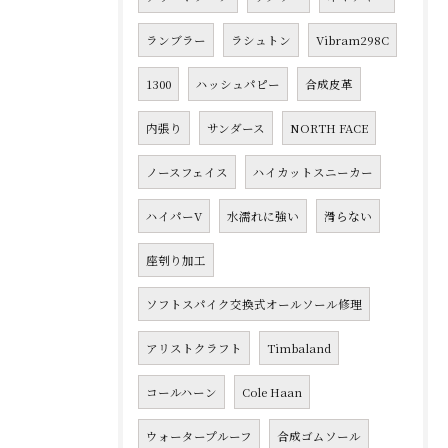
ランブラー
ラシュトン
Vibram298C
1300
ハッシュパピー
合成皮革
内張り
サンダース
NORTH FACE
ノースフェイス
ハイカットスニーカー
ハイパーV
水濡れに強い
滑らない
座刳り加工
ソフトスパイク交換式オールソール修理
アリストクラフト
Timbaland
コールハーン
Cole Haan
ウォータープルーフ
合成ゴムソール