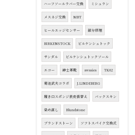
ハーフソールラバー交換
ミシュラン
メスネジ交換
MBT
ヒールエッジセンサー
部分修理
BIRKENSTOCK
ビルケンシュトック
サンダル
ビルケンシュトックソール
エコー
紳士革靴
swssies
TK02
菊池武夫コラボ
J.LINDEBERG
履き口スポンジ表皮張替え
バックスキン
染め直し
Blundstone
ブランドストーン
ソフトスパイク交換式