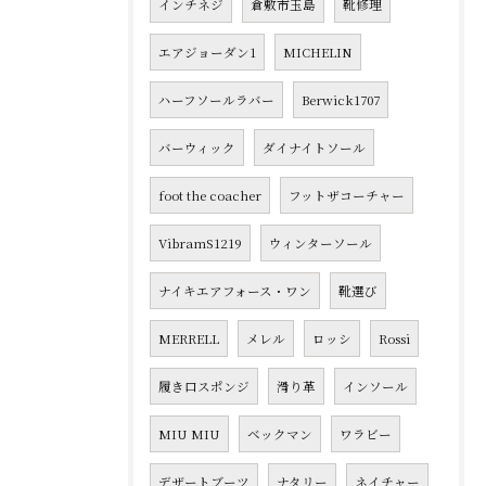
インチネジ
倉敷市玉島
靴修理
エアジョーダン1
MICHELIN
ハーフソールラバー
Berwick1707
バーウィック
ダイナイトソール
foot the coacher
フットザコーチャー
VibramS1219
ウィンターソール
ナイキエアフォース・ワン
靴選び
MERRELL
メレル
ロッシ
Rossi
履き口スポンジ
滑り革
インソール
MIU MIU
ベックマン
ワラビー
デザートブーツ
ナタリー
ネイチャー