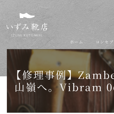
ホーム
コンセプ
依頼の流れ
【修理事例】Zamb
山嶺へ。Vibram