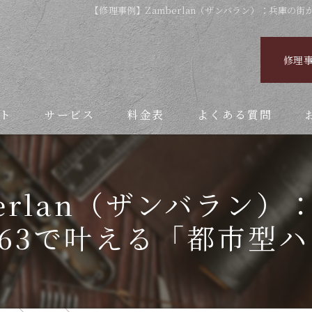
【修理事例】Zamberlan（ザンバラン）：兵庫の街
修理
ト
サービス
料金表
よくある質問
erlan（ザンバラン
 063で叶える「都市