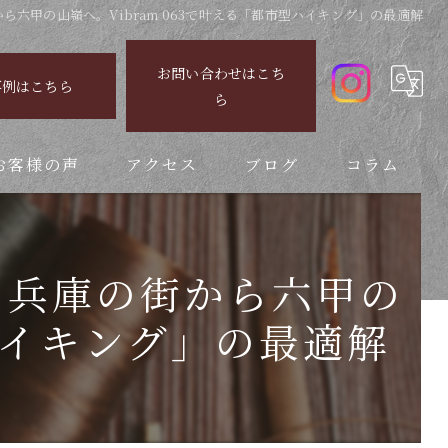
から六甲の山嶺へ。Vibram 063で叶える「都市型ハイキング」の最適解
お問い合わせはこち
事例はこちら
ら
お客様の声
アクセス
ブログ
コラム
）：兵庫の街から六甲の
型ハイキング」の最適解