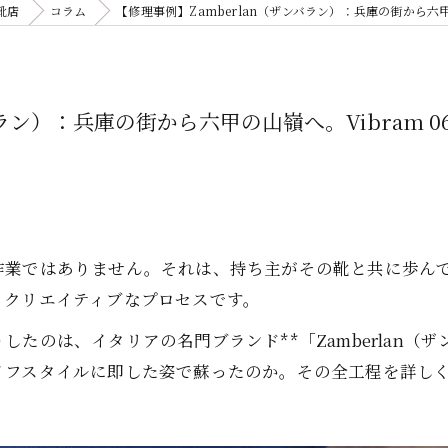
靴店
コラム
【修理事例】Zamberlan（ザンバラン）：兵庫の街から六
バラン）：兵庫の街から六甲の山嶺へ。Vibram
作業ではありません。それは、持ち主がその靴と共に歩ん
るクリエイティブなプロセスです。
たのは、イタリアの名門ブランド**「Zamberlan（
イフスタイルに即した姿で蘇ったのか。その全工程を詳し