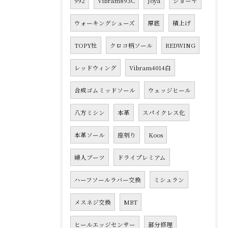
992
Vibram893C
Joya
ジョーヤ
ウォーキングシューズ
厚底
積上げ
TOPY社
クロコ柄ソール
REDWING
レッドウィング
Vibram4014白
合成ゴムミッドソール
ウェッジヒール
八方ミシン
本革
スパイクレス化
本革ソール
座刳り
Koos
婦人ブーツ
ドライプレミアム
ハーフソールラバー交換
ミシュラン
メスネジ交換
MBT
ヒールエッジセンサー
部分修理