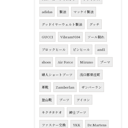
adidas
製法
マッケイ製法
グッドイヤーウェルト製法
グッチ
GUCCI
Vibram9104
ソール割れ
ブロックヒール
ピンヒール
and1
shoes
Air Force
Mizuno
プーマ
婦人ショートブーツ
浅口郡里庄町
革靴
Zamberlan
ザンバーラン
登山靴
ブーツ
アイコン
キクチタケオ
紳士ブーツ
ファスナー交換
YKK
Dr.Martens