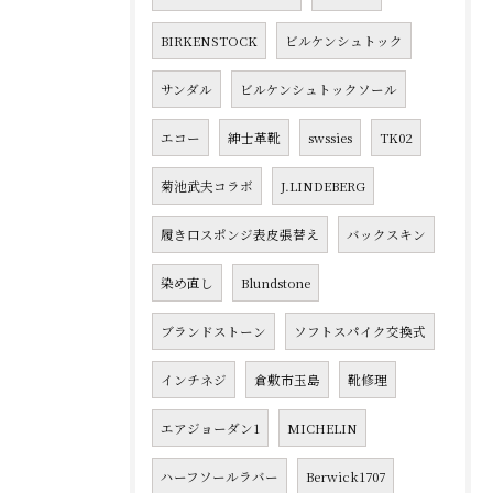
BIRKENSTOCK
ビルケンシュトック
サンダル
ビルケンシュトックソール
エコー
紳士革靴
swssies
TK02
菊池武夫コラボ
J.LINDEBERG
履き口スポンジ表皮張替え
バックスキン
染め直し
Blundstone
ブランドストーン
ソフトスパイク交換式
インチネジ
倉敷市玉島
靴修理
エアジョーダン1
MICHELIN
ハーフソールラバー
Berwick1707