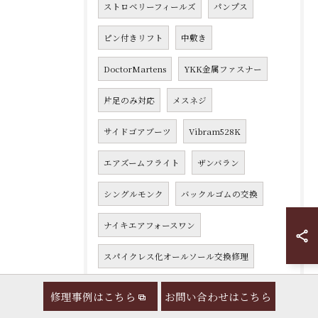
ストロベリーフィールズ
パンプス
ピン付きリフト
中敷き
DoctorMartens
YKK金属ファスナー
片足のみ対応
メスネジ
サイドゴアブーツ
Vibram528K
エアズームフライト
ザンバラン
シングルモンク
バックルゴムの交換
ナイキエアフォースワン
スパイクレス化オールソール交換修理
ACG
ハイキングシューズ
修理事例はこちら
お問い合わせはこちら