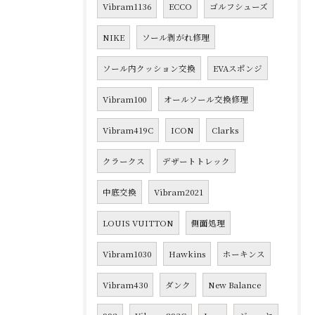
Vibram1136
ECCO
ゴルフシューズ
NIKE
ソール剥がれ修理
ソール内クッション交換
EVAスポンジ
Vibram100
オールソール交換修理
Vibram419C
ICON
Clarks
クラークス
デザートトレック
中底交換
Vibram2021
LOUIS VUITTON
側面処理
Vibram1030
Hawkins
ホーキンス
Vibram430
ダンク
New Balance