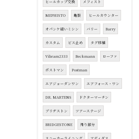
ヒールカップ交換
メフィスト
MEPHISTO
亀裂
ヒールカウンター
オパンケ縫いミシン
バリー
Barry
カスタム
ビス止め
タグ移植
Vibram2333
Beckmann
ローファ
ポストマン
Postman
エアジョーダンワン
エアフォース・ワン
DR. MARTENS
ドクターマーチン
ブリヂストン
ツアーステージ
BRIDGESTONE
滑り部分
スニーカーライニング
アディダス