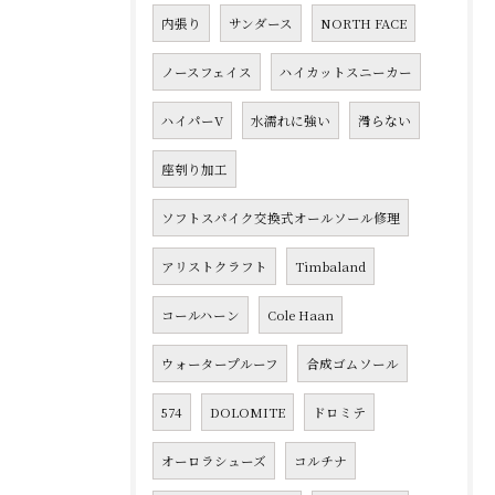
内張り
サンダース
NORTH FACE
ノースフェイス
ハイカットスニーカー
ハイパーV
水濡れに強い
滑らない
座刳り加工
ソフトスパイク交換式オールソール修理
アリストクラフト
Timbaland
コールハーン
Cole Haan
ウォータープルーフ
合成ゴムソール
574
DOLOMITE
ドロミテ
オーロラシューズ
コルチナ