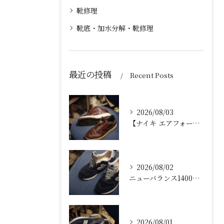
靴修理
靴底・加水分解・靴修理
最近の投稿
Recent Posts
2026/08/03
【ナイキ エアフォース1 修理】加水分解したソール内部クッション交換＆オパンケ縫いで劇的復活！
2026/08/02
ニューバランス1400のベロ（タン）合皮剥がれ・劣化を本革で劇的修復！耐久性を格段に高めるプロの本格修理
2026/08/01