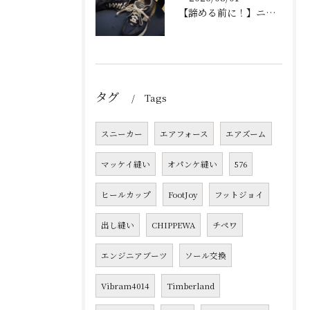
【諦める前に！】ニューバランス993の加水分解は直せる！Vibramソールで蘇るオールソール交換修理の徹底解説
タグ
Tags
スニーカー
エアフォース
エアズーム
マッケイ縫い
オパンケ縫い
576
ヒールカップ
FootJoy
フットジョイ
出し縫い
CHIPPEWA
チペワ
エンジニアブーツ
ソール交換
Vibram4014
Timberland