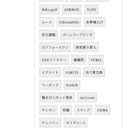
Nike golf
RENNIE5
TOPY
ヒール
Vibram5586
本革積上げ
長さ調整
ズームアップテンポ
エアフォースワン
表皮張り替え
YKKファスナー
傷補修
PUMA
イグナイト
IGNITE
当て革交換
リーボック
Reebok
履き口スポンジ表皮
AirZoom
ウレタン
移植
スワップ
DUNK
デュバリー
ネイチャー3