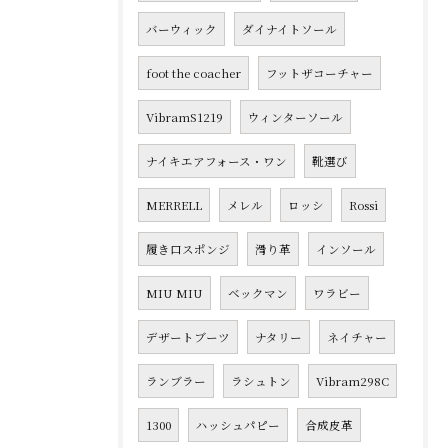
バーウィック
ダイナイトソール
foot the coacher
フットザコーチャー
VibramS1219
ウィンターソール
ナイキエアフォース・ワン
靴選び
MERRELL
メレル
ロッシ
Rossi
履き口スポンジ
滑り革
インソール
MIU MIU
ベックマン
ワラビー
デザートブーツ
ナタリー
ネイチャー
ランブラー
ラシュトン
Vibram298C
1300
ハッシュパピー
合成皮革