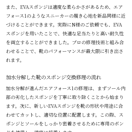
履き心地が格段に上がるスポンジ交換事例
また、EVAスポンジは適度な柔らかさがあるため、エア
スポンジ交換で蘇った靴の体感レポート
フォース1のようなスニーカーの履き心地を新品同様に近
づけることができます。実際にN様のご依頼でも、EVA
エアフォース1の修理後の履き心地を徹底解
スポンジを用いたことで、快適な足当たりと高い耐久性
説
を両立することができました。プロの修理技術と組み合
加水分解前後での靴の違いを比較してみた
わせることで、靴のパフォーマンスが最大限に引き出さ
スポンジ交換靴修理で歩行が快適になる理
れます。
由
プロの修理で実現するエアフォース1の再生
加水分解した靴のスポンジ交換修理の流れ
加水分解対策としてのスポンジ交換の極意
加水分解が進んだエアフォース1の修理は、まずソール内
加水分解対策に有効なスポンジ交換の方法
部の劣化したスポンジを丁寧に取り除くことから始まり
エアフォース1修理に欠かせないEVAスポン
ます。次に、新しいEVAスポンジを靴の形状や用途に合
ジ選び
わせてカットし、適切な位置に配置します。この際、ス
靴の加水分解を防ぐためのメンテナンス術
ポンジとソールをしっかり密着させるために専用のボン
スポンジ交換靴修理で長く愛用するコツ