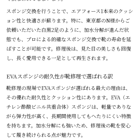
加水分解対策に有効なスポンジ交換方法を
スポンジ交換を行うことで、エアフォース1本来のクッシ
紹介
ョン性と快適さが蘇ります。特に、東京都のN様からご
スポンジ交換靴修理で失敗しないポイント
依頼いただいた白黒2足のように、加水分解が進んだ状
集
態でも、プロによる的確なスポンジ交換で靴の寿命を延
クッション劣化に悩むならプロの修理を体験
ばすことが可能です。修理後は、見た目の美しさも回復
プロによるスポンジ交換靴修理の魅力とは
し、長く愛用できる一足として再生されます。
何か
エアフォース1の加水分解修理の安心ポイン
EVAスポンジの耐久性が靴修理で選ばれる訳
ト
靴修理の現場でEVAスポンジが選ばれる最大の理由は、
職人技が光る靴のスポンジ交換修理の実際
その優れた耐久性とクッション性にあります。EVA（エ
ソール交換やスポンジ補修のプロに任せる
チレン酢酸ビニル共重合体）スポンジは、軽量でありな
理由
がら弾力性が高く、長期間使用してもへたりにくい特徴
エアフォース1修理で履き心地がなぜ変わる
を持ちます。加水分解にも強いため、修理後の靴を安心
のか
して履き続けられる点が魅力です。