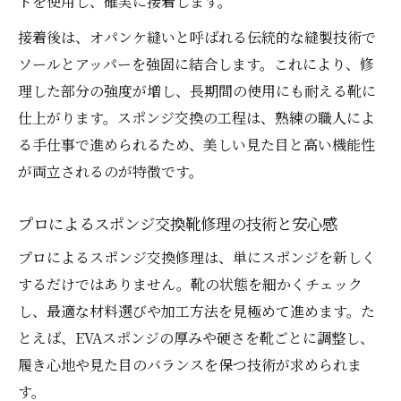
ドを使用し、確実に接着します。
加水分解したソールの修理タイミングを知
接着後は、オパンケ縫いと呼ばれる伝統的な縫製技術で
る
ソールとアッパーを強固に結合します。これにより、修
エアフォース1修理の魅力と正しい方法
理した部分の強度が増し、長期間の使用にも耐える靴に
信頼できるスポンジ交換靴修理の選び方
仕上がります。スポンジ交換の工程は、熟練の職人によ
る手仕事で進められるため、美しい見た目と高い機能性
エアフォース1ソール交換で蘇る理由に迫る
が両立されるのが特徴です。
プロの靴修理工程とスポンジ交換の流れ
加水分解にも対応できる修理技術の紹介
プロによるスポンジ交換靴修理の技術と安心感
正しいスポンジ交換で履き心地が生まれ変
プロによるスポンジ交換修理は、単にスポンジを新しく
わる
するだけではありません。靴の状態を細かくチェック
し、最適な材料選びや加工方法を見極めて進めます。た
とえば、EVAスポンジの厚みや硬さを靴ごとに調整し、
履き心地や見た目のバランスを保つ技術が求められま
す。