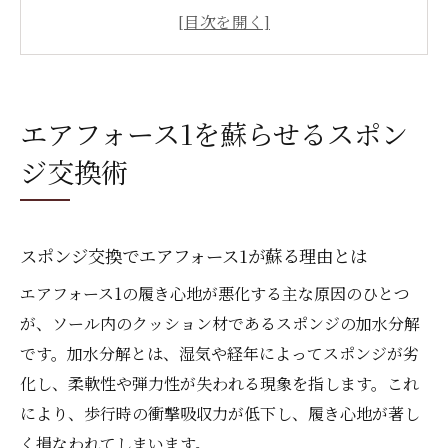
EVAスポンジの耐久性が靴修理で選ばれる
訳
加水分解した靴のスポンジ交換修理の流れ
プロによるスポンジ交換靴修理の技術と安
エアフォース1を蘇らせるスポン
心感
ジ交換術
エアフォース1のスポンジ交換で履き心地が
向上
自分でできる靴のスポンジ交換方法
スポンジ交換でエアフォース1が蘇る理由とは
自分で行うエアフォース1スポンジ交換の手
エアフォース1の履き心地が悪化する主な原因のひとつ
順
が、ソール内のクッション材であるスポンジの加水分解
必要な道具とスポンジ交換靴修理のコツを
です。加水分解とは、湿気や経年によってスポンジが劣
解説
化し、柔軟性や弾力性が失われる現象を指します。これ
エアフォース1のソール交換DIYで注意すべ
により、歩行時の衝撃吸収力が低下し、履き心地が著し
き点
く損なわれてしまいます。