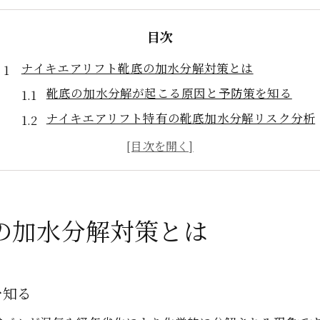
目次
ナイキエアリフト靴底の加水分解対策とは
靴底の加水分解が起こる原因と予防策を知る
ナイキエアリフト特有の靴底加水分解リスク分析
加水分解を防ぐ日常のお手入れと靴修理基礎知識
靴底加水分解時の初期対応と修理のタイミング
加水分解した靴底を長持ちさせるコツと習慣
靴修理で取り戻すエアリフトの履き心地
の加水分解対策とは
靴修理による履き心地回復のプロセスを紹介
加水分解靴底の靴修理で快適性を保つために
を知る
ナイキエアリフトの靴底修理で得られるメリット
靴修理後に実感できる履き心地の変化とは