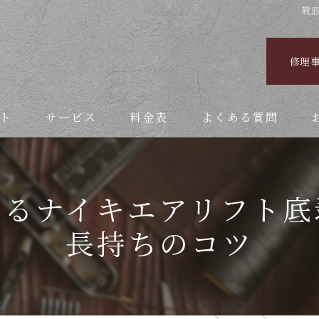
靴
修理
ト
サービス
料金表
よくある質問
よるナイキエアリフト底
長持ちのコツ