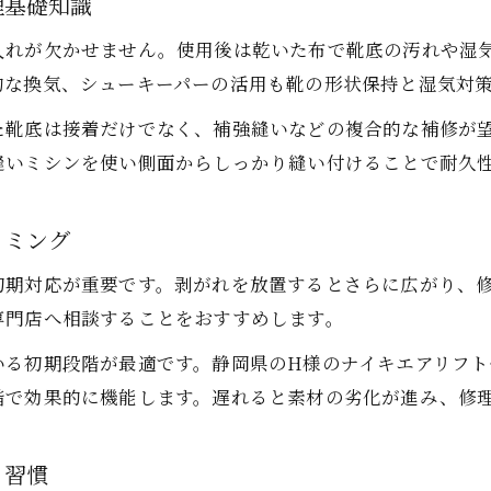
理基礎知識
靴修理不要に近づく正しいお手入れポイント
加水分解したナイキ靴底の修理実例で学ぶ
入れが欠かせません。使用後は乾いた布で靴底の汚れや湿
靴底加水分解修理の実際の工程を徹底解説
的な換気、シューキーパーの活用も靴の形状保持と湿気対
ナイキエアリフト靴底剥がれ修理の手順紹介
た靴底は接着だけでなく、補強縫いなどの複合的な補修が
加水分解による靴底修理での注意点とは
縫いミシンを使い側面からしっかり縫い付けることで耐久
靴修理現場で活きる加水分解対策の実例
靴底修理を成功させるための専門技術紹介
イミング
自分で靴底修理する際の注意点を紹介
初期対応が重要です。剥がれを放置するとさらに広がり、
靴底加水分解を自分で修理する時の注意点
専門店へ相談することをおすすめします。
靴修理に必要な道具と加水分解対策の選び方
いる初期段階が最適です。静岡県のH様のナイキエアリフ
加水分解したナイキ靴底のセルフ修理手順
階で効果的に機能します。遅れると素材の劣化が進み、修
自己修理で避けたい靴底トラブルの予防策
靴修理と加水分解リスクのバランスの取り方
と習慣