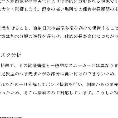
成ゴムが湿気や経年劣化により化学的に分解される現象で
靴底トラブルから復活する修理技術の信頼性
に大きく影響します。湿度の高い場所での保管や長期間の
加水分解が起きた靴底修理のポイント解説
加水分解靴底修理の流れと重要ポイント
乾燥させること、直射日光や高温多湿を避けて保管するこ
対策は加水分解の進行を遅らせ、靴底の長寿命化につなが
靴底修理時に確認すべき加水分解の症状
ナイキ靴修理の専門技術で加水分解を克服
リスク分析
靴底加水分解で迷った時の修理判断基準
加水分解靴底の修理に適した材料と接着方法
が特徴で、その靴底構造も一般的なスニーカーとは異なり
ソール剥がれが起こる前に知りたい手入れ法
に足袋型のつま先またがみ部分は縫い付けができないため
靴底剥がれを防ぐ日常の靴修理メンテナンス
がれたため一旦分解してボンド接着を行い、側面からつま
加水分解を抑える保管方法と手入れのコツ
かったため、そこは接着のみで対応しています。こうした
靴底・加水分解リスクを下げる清掃習慣
定期的な点検で防ぐ靴底剥がれと加水分解