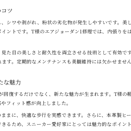
ナイキエアジョーダン1の靴修理後注意点
つコツ
靴修理で加水分解トラブルに挑む極意
加水分解に強い靴修理の選び方と注意点
し、シワや剥がれ、粉状の劣化物が発生しやすいです。美
イントです。T様のエアジョーダン1修理では、内張りを
靴底修理でトラブルを未然に防ぐポイント
ナイキエアジョーダン1の加水分解対処法
、見た目の美しさと耐久性を両立させる技術として有効で
靴修理の極意で長く愛用できる靴底に
れます。定期的なメンテナンスも美観維持には欠かせませ
加水分解トラブルを解決する靴修理体験談
ナイキエアジョーダン1のソール修復体験記
たな魅力
靴底加水分解の発見から修理までの流れ
ナイキエアジョーダン1靴修理のリアルな感想
が回復するだけでなく、新たな魅力が生まれます。T様の
感やフィット感が向上しました。
加水分解修理で感じたソールの変化とは
実際の靴修理で加水分解にどう対応したか
のままに、快適な歩行を実感できます。さらに、本革製ヒ
できるため、スニーカー愛好家にとっては魅力的なポイン
靴底修理後のエアジョーダン1の履き心地