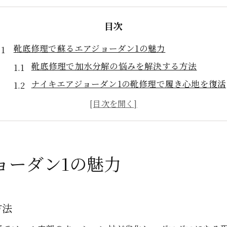
目次
靴底修理で蘇るエアジョーダン1の魅力
靴底修理で加水分解の悩みを解決する方法
ナイキエアジョーダン1の靴修理で履き心地を復活
加水分解した靴底の修理で美しさを保つコツ
靴修理で実感するエアジョーダン1の新たな魅力
加水分解対策としての靴底ケアの重要性
加水分解に強いナイキソール修理術
ョーダン1の魅力
加水分解から守る靴底修理の秘訣を解説
ナイキエアジョーダン1の靴修理実践ポイント
方法
靴底の加水分解防止に効く修理手法とは
靴修理でソールの加水分解を抑えるテクニック