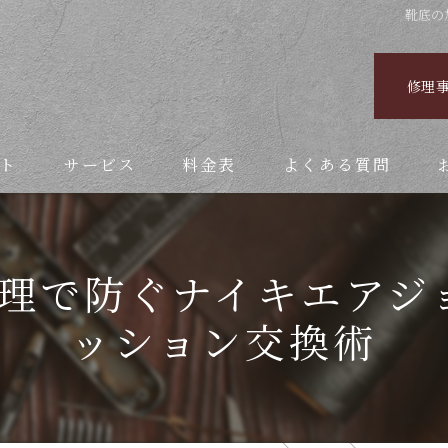
靴底の
修理
ト
サービス
料金表
よくある質問
理で防ぐナイキエアジ
ッション交換術