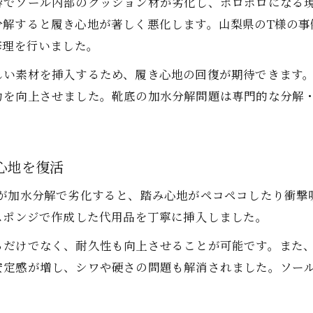
響でソール内部のクッション材が劣化し、ボロボロになる現
加水分解修理でエアジョーダン1を長持ちさせる
分解すると履き心地が著しく悪化します。山梨県のT様の事
修理を行いました。
劣化したクッションを自分で交換する方法
靴底の加水分解を自分で修理する手順
しい素材を挿入するため、履き心地の回復が期待できます
力を向上させました。靴底の加水分解問題は専門的な分解
エアジョーダン1の靴修理に必要な工具と材料
加水分解したクッション交換の安全な方法
靴底修理初心者でもできる加水分解対応術
心地を復活
ナイキスニーカーの靴修理実践マニュアル
エアジョーダン1を長持ちさせる靴底ケアとは
が加水分解で劣化すると、踏み心地がペコペコしたり衝撃
スポンジで作成した代用品を丁寧に挿入しました。
靴底ケアで加水分解を防ぐ靴修理の極意
エアジョーダン1の靴底を守る加水分解対策
るだけでなく、耐久性も向上させることが可能です。また
安定感が増し、シワや硬さの問題も解消されました。ソー
靴修理後のメンテナンスで靴底寿命を延ばす
靴底の加水分解予防におすすめのケア方法