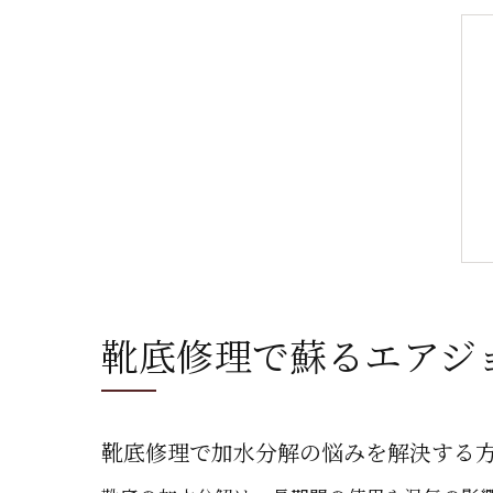
靴底修理で蘇るエアジ
靴底修理で加水分解の悩みを解決する