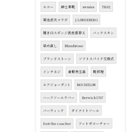
エコー
紳士革靴
swssies
TK02
菊池武夫コラボ
J.LINDEBERG
履き口スポンジ表皮張替え
バックスキン
染め直し
Blundstone
ブランドストーン
ソフトスパイク交換式
インチネジ
倉敷市玉島
靴修理
エアジョーダン1
MICHELIN
ハーフソールラバー
Berwick1707
バーウィック
ダイナイトソール
foot the coacher
フットザコーチャー