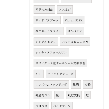
片足のみ対応
メスネジ
サイドゴアブーツ
Vibram528K
エアズームフライト
ザンバラン
シングルモンク
バックルゴムの交換
ナイキエアフォースワン
スパイクレス化オールソール交換修理
ACG
ハイキングシューズ
エアズームアップテンポ
靴底
交換
靴底剥がれ
割れ
靴底交換
底
ペコペコ
バイクブーツ