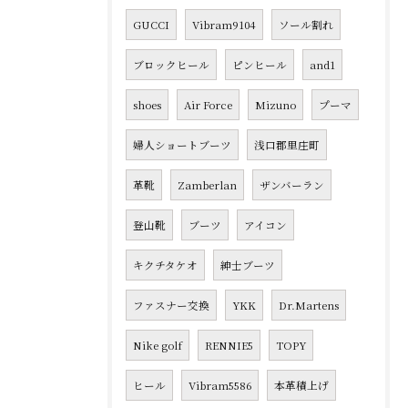
GUCCI
Vibram9104
ソール割れ
ブロックヒール
ピンヒール
and1
shoes
Air Force
Mizuno
プーマ
婦人ショートブーツ
浅口郡里庄町
革靴
Zamberlan
ザンバーラン
登山靴
ブーツ
アイコン
キクチタケオ
紳士ブーツ
ファスナー交換
YKK
Dr.Martens
Nike golf
RENNIE5
TOPY
ヒール
Vibram5586
本革積上げ