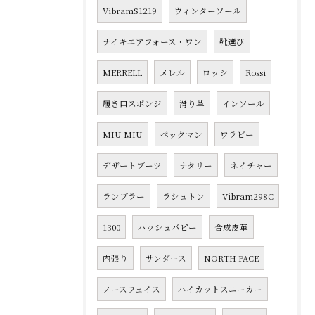
VibramS1219
ウィンターソール
ナイキエアフォース・ワン
靴選び
MERRELL
メレル
ロッシ
Rossi
履き口スポンジ
滑り革
インソール
MIU MIU
ベックマン
ワラビー
デザートブーツ
ナタリー
ネイチャー
ランブラー
ラシュトン
Vibram298C
1300
ハッシュパピー
合成皮革
内張り
サンダース
NORTH FACE
ノースフェイス
ハイカットスニーカー