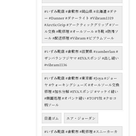
#いずみ靴店 #倉敷市 #岡山県 #北海道 #ダナ
ー #Danner #ダナーライト #Vibram1319
#ArcticGrip #アークティックグリップ #ソー
ル交換 #靴修理 #オールソール #冬靴 #防滑ソ
ール #配送修理 #Vibram #ビブラムソール
#いずみ靴店 #倉敷市 #滋賀県 #zamberlan #
ザンバランフジヤマ #EVAスポンジ #出し縫い
#vibram1136
#いずみ靴店 #倉敷市 #東京都 #Joya #ジョー
ヤ #ウォーキングシューズ #オールソール交換
修理 #加水分解 #EVAスポンジ #マッケイ縫い
#側面処理 #オパンケ縫い #TOPY社 #クロコ
柄ソール
日進ゴム
エア・ジョーダン
#いずみ靴店 #倉敷市 #靴修理 #スニーカーカ