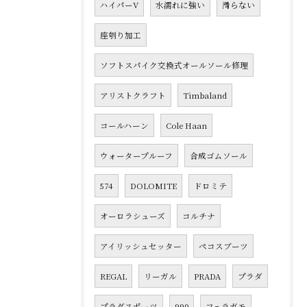
ハイパーV
水濡れに強い
滑らない
座刳り加工
ソフトスパイク交換式オールソール修理
アリストクラフト
Timbaland
コールハーン
Cole Haan
ウォータープルーフ
合成ゴムソール
574
DOLOMITE
ドロミテ
オーロラシューズ
コルチナ
アイリッシュセッター
ペコスブーツ
REGAL
リーガル
PRADA
プラダ
プラダスポーツ
990
フェラガモ