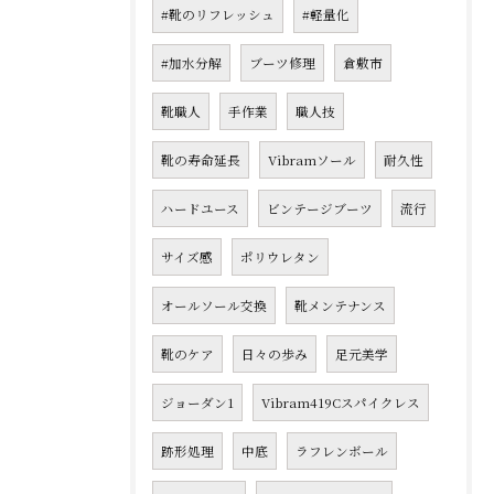
#靴のリフレッシュ
#軽量化
#加水分解
ブーツ修理
倉敷市
靴職人
手作業
職人技
靴の寿命延長
Vibramソール
耐久性
ハードユース
ビンテージブーツ
流行
サイズ感
ポリウレタン
オールソール交換
靴メンテナンス
靴のケア
日々の歩み
足元美学
ジョーダン1
Vibram419Cスパイクレス
跡形処理
中底
ラフレンボール