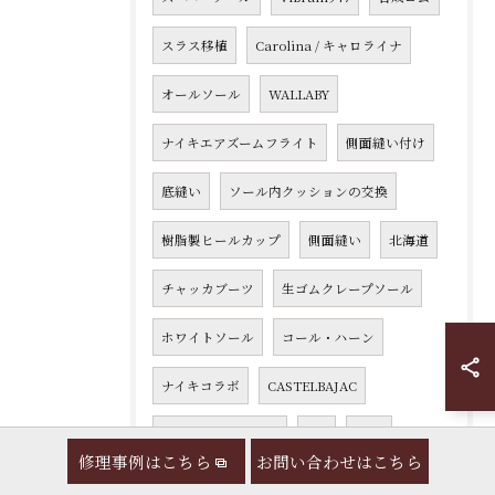
スラス移植
Carolina / キャロライナ
オールソール
WALLABY
ナイキエアズームフライト
側面縫い付け
底縫い
ソール内クッションの交換
樹脂製ヒールカップ
側面縫い
北海道
チャッカブーツ
生ゴムクレープソール
ホワイトソール
コール・ハーン
ナイキコラボ
CASTELBAJAC
カステルバジャック
3層
Jpya
修理事例はこちら
お問い合わせはこちら
履き口
パイピング
オックスフォード