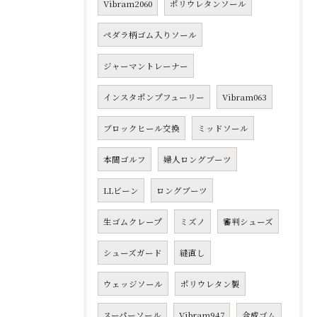
Vibram2060
ポリウレタンソール
ペダラ柄ゴム入りソール
ジャーマントレーナー
インスタポンプフューリー
Vibram063
ブロックヒール交換
ミッドソール
本間ゴルフ
婦人ロングブーツ
LLビーン
ロングブーツ
生ゴムクレープ
ミズノ
審判シューズ
シューズガード
縫直し
ウェッジソール
ポリウレタン製
スーパーソール
Vibram947
合成ゴム