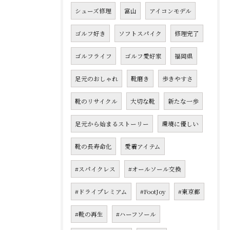
シューズ修理
富山
アイコンモデル
ゴルフ好き
ソフトスパイク
修理完了
ゴルフライフ
ゴルフ愛好家
福岡県
足元のおしゃれ
靴磨き
歩きやすさ
靴のリサイクル
大切な靴
新たな一歩
足元から始まるストーリー
環境に優しい
靴の長寿命化
愛着アイテム
#スパイクレス
#オールソール交換
#ドライプレミアム
#FootJoy
#東京都
#靴の再生
#ハーフソール