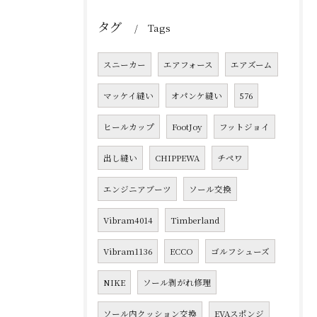
タグ
Tags
スニーカー
エアフォース
エアズーム
マッケイ縫い
オパンケ縫い
576
ヒールカップ
FootJoy
フットジョイ
出し縫い
CHIPPEWA
チペワ
エンジニアブーツ
ソール交換
Vibram4014
Timberland
Vibram1136
ECCO
ゴルフシューズ
NIKE
ソール剥がれ修理
ソール内クッション交換
EVAスポンジ