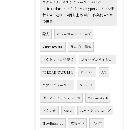
スタム #ナイキエアジョーダン #NIKE
#AirJordan1 #ハイパーV #HyperV #ソール張
替え #日進ゴム #滑り止め #船上作業靴 #プロ
の道具
除去
バレーボールシューズ
Vibram930C
靴紐通し修理
アウトソール張替え
ジョーダンテイタム1
JORDAN TATUM 1
ターロウ
AJ1
エア・ジョーダン1
フェイク
サッカーボールシューズ
Vibram477B
ゼクシオ
XXIO
スパイクレシューズ
NewBalance
立ちベロ
ゴルフ