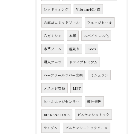
レッドウィング
Vibram4014白
合成ゴムミッドソール
ウェッジヒール
八方ミシン
本革
スパイクレス化
本革ソール
座刳り
Koos
婦人ブーツ
ドライプレミアム
ハーフソールラバー交換
ミシュラン
メスネジ交換
MBT
ヒールエッジセンサー
部分修理
BIRKENSTOCK
ビルケンシュトック
サンダル
ビルケンシュトックソール