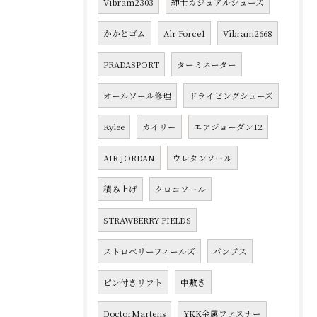
Vibram2303
紳士カジュアルシューズ
かかとゴム
Air Force1
Vibram2668
PRADASPORT
ターミネーター
オールソール修理
ドライビングシューズ
Kylee
カイリー
エアジョーダン12
AIR JORDAN
ウレタンソール
積み上げ
クロコソール
STRAWBERRY-FIELDS
ストロベリーフィールズ
パンプス
ピン付きリフト
中敷き
DoctorMartens
YKK金属ファスナー