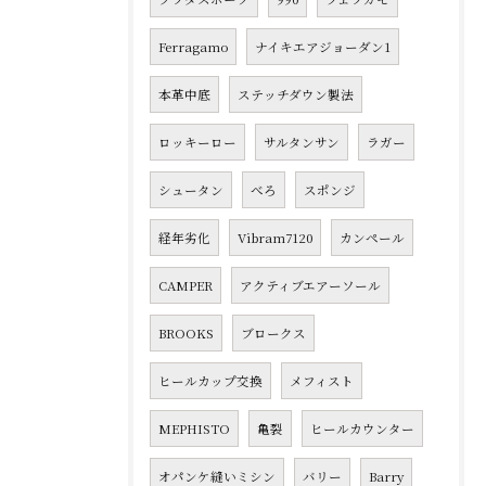
Ferragamo
ナイキエアジョーダン1
本革中底
ステッチダウン製法
ロッキーロー
サルタンサン
ラガー
シュータン
べろ
スポンジ
経年劣化
Vibram7120
カンペール
CAMPER
アクティブエアーソール
BROOKS
ブロークス
ヒールカップ交換
メフィスト
MEPHISTO
亀裂
ヒールカウンター
オパンケ縫いミシン
バリー
Barry