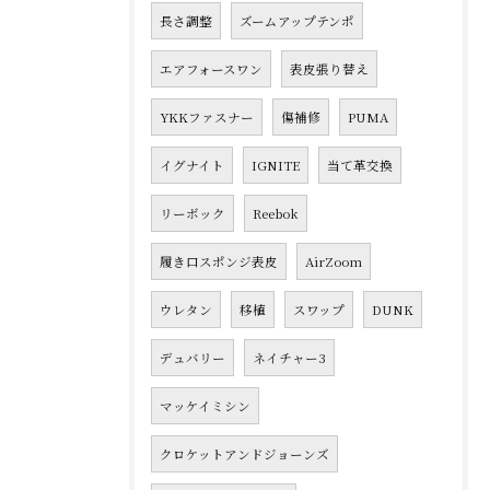
長さ調整
ズームアップテンポ
エアフォースワン
表皮張り替え
YKKファスナー
傷補修
PUMA
イグナイト
IGNITE
当て革交換
リーボック
Reebok
履き口スポンジ表皮
AirZoom
ウレタン
移植
スワップ
DUNK
デュバリー
ネイチャー3
マッケイミシン
クロケットアンドジョーンズ