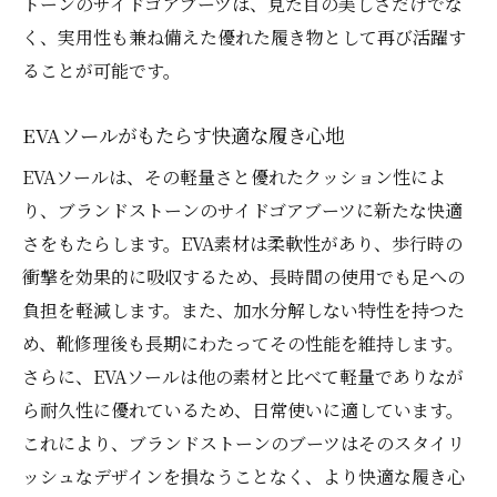
トーンのサイドゴアブーツは、見た目の美しさだけでな
修理で得られる耐久性向上の秘訣
く、実用性も兼ね備えた優れた履き物として再び活躍す
ることが可能です。
快適さを追求するための素材選び
修理プロセスにおける技術的工夫
EVAソールがもたらす快適な履き心地
ブランドストーン特有の修理手法
EVAソールは、その軽量さと優れたクッション性によ
長く愛用するためのメンテナンスガイド
り、ブランドストーンのサイドゴアブーツに新たな快適
顧客の声から見る修理後の満足度
さをもたらします。EVA素材は柔軟性があり、歩行時の
オールソール交換で蘇るブーツの美学
衝撃を効果的に吸収するため、長時間の使用でも足への
オールソール交換がもたらす新たなスタイ
負担を軽減します。また、加水分解しない特性を持つた
ル
め、靴修理後も長期にわたってその性能を維持します。
修理過程でのデザインへの配慮
さらに、EVAソールは他の素材と比べて軽量でありなが
美しく仕上げるための修理技術
ら耐久性に優れているため、日常使いに適しています。
これにより、ブランドストーンのブーツはそのスタイリ
オールソール交換の価値と利点
ッシュなデザインを損なうことなく、より快適な履き心
修理後に楽しむブーツの新しい魅力