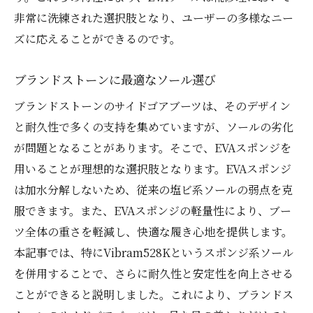
長期間使用するためのメンテナンス方法
非常に洗練された選択肢となり、ユーザーの多様なニー
加水分解に強いブーツの作り方
ズに応えることができるのです。
ユーザー体験から学ぶ修理後の満足度
ブランドストーンに最適なソール選び
EVAスポンジとVibram528Kで実現する革新的
な靴修理
ブランドストーンのサイドゴアブーツは、そのデザイン
Vibram528Kの特性と利用法
と耐久性で多くの支持を集めていますが、ソールの劣化
が問題となることがあります。そこで、EVAスポンジを
EVAスポンジとVibram528Kの組み合わせ
用いることが理想的な選択肢となります。EVAスポンジ
の効果
は加水分解しないため、従来の塩ビ系ソールの弱点を克
革新的な素材の活用事例
服できます。また、EVAスポンジの軽量性により、ブー
ユーザーが体感する修理後の履き心地
ツ全体の重さを軽減し、快適な履き心地を提供します。
EVAスポンジとVibram528Kの選択基準
本記事では、特にVibram528Kというスポンジ系ソール
持続可能な靴修理のための素材選び
を併用することで、さらに耐久性と安定性を向上させる
耐久性と快適さを兼ね備えたブランドストーン
ことができると説明しました。これにより、ブランドス
の修理