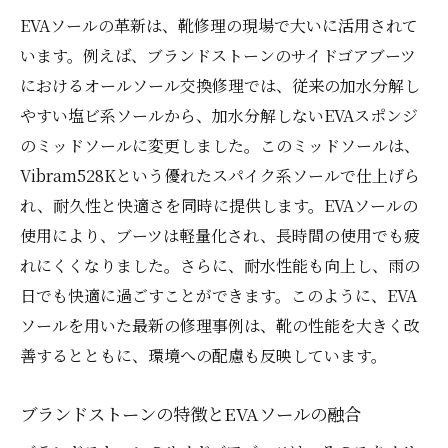
ユーザー体験から読み解くブランドストー
EVAソールの革新は、靴修理の現場で大いに活用されて
ンの魅力
います。例えば、ブランドストーンのサイドゴアブーツ
修理後に感じるブランドストーンの価値
におけるオールソール交換修理では、従来の加水分解し
修理プロフェッショナルが語るブランドス
やすい塩ビ系ソールから、加水分解しないEVAスポンジ
トーンの魅力
のミッドソールに変更しました。このミッドソールは、
Vibram528Kという優れたスパイク系ソールで仕上げら
れ、耐久性と快適さを同時に提供します。EVAソールの
使用により、ブーツは軽量化され、長時間の使用でも疲
れにくくなりました。さらに、耐水性能も向上し、雨の
日でも快適に過ごすことができます。このように、EVA
ソールを用いた最新の修理事例は、靴の性能を大きく改
善するとともに、環境への配慮も反映しています。
ブランドストーンの特徴とEVAソールの融合