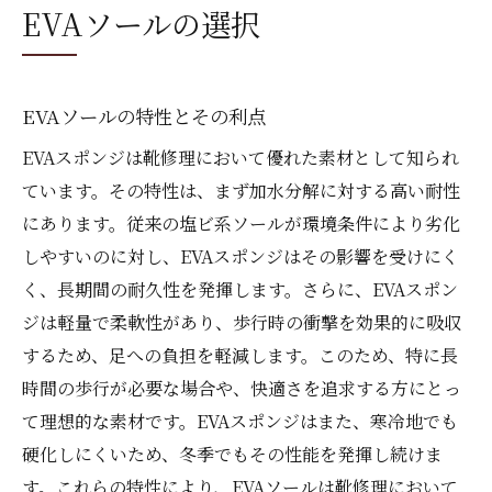
EVAソールの選択
ブランドストーンの特徴とEVAソールの融
合
サイドゴアブーツが再び蘇る靴修理の新技術
EVAソールの特性とその利点
革新的な靴修理技術の進化
EVAスポンジは靴修理において優れた素材として知られ
新たな素材で蘇るブーツの耐久性
ています。その特性は、まず加水分解に対する高い耐性
靴修理における最新テクノロジーの応用
にあります。従来の塩ビ系ソールが環境条件により劣化
サイドゴアブーツを蘇らせる技術の裏側
しやすいのに対し、EVAスポンジはその影響を受けにく
修理後のブーツがもたらす新たな価値
く、長期間の耐久性を発揮します。さらに、EVAスポン
技術者が語る靴修理の未来
ジは軽量で柔軟性があり、歩行時の衝撃を効果的に吸収
するため、足への負担を軽減します。このため、特に長
加水分解に負けないサイドゴアブーツの復活法
時間の歩行が必要な場合や、快適さを追求する方にとっ
加水分解のメカニズムとその影響
て理想的な素材です。EVAスポンジはまた、寒冷地でも
加水分解を防ぐための素材選び
硬化しにくいため、冬季でもその性能を発揮し続けま
実際の修理事例で見るブーツの復活
す。これらの特性により、EVAソールは靴修理において