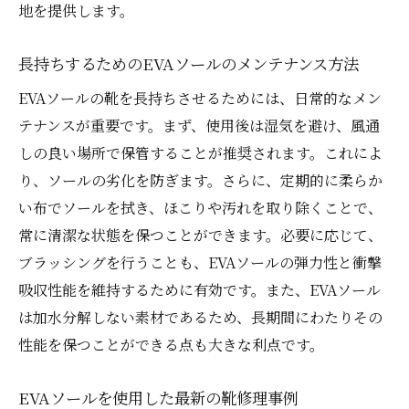
地を提供します。
靴修理を通して生まれる個別の美学
加水分解しない素材で保護するブーツライフ
長持ちするためのEVAソールのメンテナンス方法
素材選びで実現する長寿命ブーツ
EVAソールの靴を長持ちさせるためには、日常的なメン
加水分解しない素材の選び方
テナンスが重要です。まず、使用後は湿気を避け、風通
長持ちするブーツを作るためのヒント
しの良い場所で保管することが推奨されます。これによ
ユーザーが実感する耐久性の変化
り、ソールの劣化を防ぎます。さらに、定期的に柔らか
予防メンテナンスで加水分解を防ぐ
い布でソールを拭き、ほこりや汚れを取り除くことで、
常に清潔な状態を保つことができます。必要に応じて、
素材の特性を最大限に活かす修理方法
ブラッシングを行うことも、EVAソールの弾力性と衝撃
靴修理で再発見するブランドストーンの本来の
吸収性能を維持するために有効です。また、EVAソール
魅力
は加水分解しない素材であるため、長期間にわたりその
修理で蘇るブランドストーンの独自性
性能を保つことができる点も大きな利点です。
本来のデザインを引き立てる修理技術
靴修理を通じて知るブーツの歴史
EVAソールを使用した最新の靴修理事例