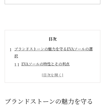
目次
ブランドストーンの魅力を守るEVAソールの選
択
EVAソールの特性とその利点
ブランドストーンに最適なソール選び
EVAソールがもたらす快適な履き心地
長持ちするためのEVAソールのメンテナン
ス方法
ブランドストーンの魅力を守る
EVAソールを使用した最新の靴修理事例