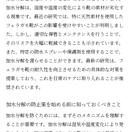
ス法
加水分解は、湿度や温度の変化により靴の素材が劣化す
加水分解防止による美観維持の秘訣
る現象です。最近の研究では、特に天然素材を使用した
フェラガモ靴の美しさを保つための最新技
フェラガモ靴がこの影響を受けやすいことが判明しまし
術
た。しかし、適切な保管とメンテナンスを行うことで、
加水分解予防のための具体的なステップ
そのリスクを大幅に軽減できることも示されています。
美しさと耐久性を両立させる加水分解対策
また、特定の防水スプレーや保護剤を使用することで、
法
加水分解を遅らせることができます。最新の研究は、フ
ェラガモ靴の耐久性を向上させるための具体的な対策を
提案しており、これを日常のケアに取り入れることが推
奨されています。
加水分解の防止策を始める前に知っておくべきこと
加水分解を防ぐためには、まずそのメカニズムを理解す
ることが重要です。加水分解は湿気や温度変化により発