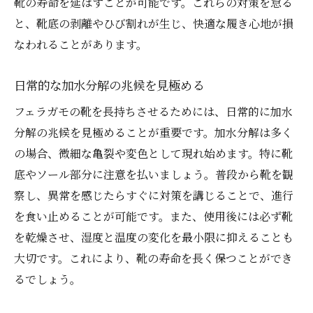
日常の小さな工夫で加水分解を防ぐ
靴の寿命を延ばすことが可能です。これらの対策を怠る
と、靴底の剥離やひび割れが生じ、快適な履き心地が損
フェラガモ靴専用の加水分解対策グッズ
なわれることがあります。
加水分解を予防するための新習慣
靴の素材に応じた適切な日常ケア
日常的な加水分解の兆候を見極める
加水分解防止のための生活習慣の見直し
フェラガモの靴を長持ちさせるためには、日常的に加水
予防的なケアがもたらす長期的な効果
分解の兆候を見極めることが重要です。加水分解は多く
温度に注意！フェラガモ靴の加水分解と温度管
の場合、微細な亀裂や変色として現れ始めます。特に靴
理
底やソール部分に注意を払いましょう。普段から靴を観
加水分解に影響を与える温度の変化
察し、異常を感じたらすぐに対策を講じることで、進行
季節ごとに異なる温度管理のポイント
を食い止めることが可能です。また、使用後には必ず靴
温度管理による加水分解の進行抑制法
を乾燥させ、湿度と温度の変化を最小限に抑えることも
大切です。これにより、靴の寿命を長く保つことができ
フェラガモ靴の温度管理に必要な基礎知識
るでしょう。
加水分解を防ぐための温度調整技術
温度管理に役立つ最新の製品とツール