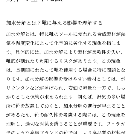
べきこと
長持ちの秘訣フェラガモ靴の加水分解対策法
加水分解とは？靴に与える影響を理解する
加水分解を防ぐための日常ケアのポイント
加水分解とは、特に靴のソールに使われる合成素材が湿
適切なクリーニング方法で加水分解を予防
気や温度変化によって化学的に劣化する現象を指しま
加水分解対策に効果的な防水スプレーの選
す。具体的には、加水分解により素材が柔軟性を失い、
び方
靴底が割れたり剥離するリスクがあります。この現象
フェラガモ靴のメンテナンスと加水分解防
は、長期間にわたって靴を使用する場合に特に問題とな
止
ります。加水分解の影響を受けやすい素材としては、ポ
加水分解を防ぐための定期的な点検方法
リウレタンなどが挙げられ、安価で軽量な一方で、しっ
加水分解対策法の最新トレンドと実践例
かりとした保管が求められます。例えば、湿気の多い場
所に靴を放置しておくと、加水分解の進行が早まること
保管が勝負！加水分解を防ぐ理想の靴収納方法
があるため、靴の耐久性を考慮する際には、この現象を
加水分解を防ぐための正しい収納環境
理解し、適切な対策を講じることが重要です。フェラガ
湿気を避けるための靴の保管テクニック
モのような高級ブランドの靴では、より高品質の材料が