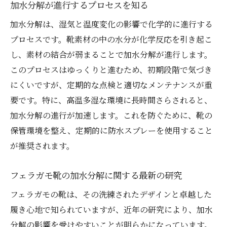
加水分解が進行するプロセスを知る
加水分解と靴の寿命フェラガモを長く愛用する
加水分解は、湿気と温度変化の影響で化学的に進行する
には
プロセスです。靴素材の中の水分が化学反応を引き起こ
加水分解が靴の寿命に与える影響
し、素材の結合が弱まることで加水分解が進行します。
フェラガモ靴を長持ちさせるための寿命管
このプロセスはゆっくりと進むため、初期段階で気づき
理法
にくいですが、定期的な点検と適切なメンテナンスが重
加水分解防止と靴の寿命の関係性
要です。特に、高温多湿な環境に長時間さらされると、
靴の寿命を延ばす加水分解対策の実例
加水分解の進行が加速します。これを防ぐために、靴の
加水分解を防ぐことで得られる価値
保管環境を整え、定期的に防水スプレーを使用すること
が推奨されます。
靴の寿命を維持するための加水分解予防策
フェラガモ靴を美しく保つ加水分解予防の実践
フェラガモ靴の加水分解に関する最新の研究
ガイド
フェラガモの靴は、その洗練されたデザインと卓越した
美しさを保つための加水分解予防の基本
履き心地で知られていますが、近年の研究により、加水
フェラガモ靴の魅力を引き出すメンテナン
分解の影響を受けやすいことが明らかになっています。