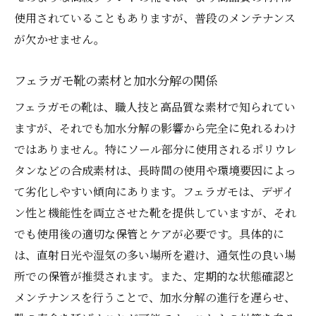
フェラガモ靴のためのおすすめ収納アイテ
使用されていることもありますが、普段のメンテナンス
ム
が欠かせません。
加水分解を防ぐ革新的な収納アプローチ
季節ごとに適したフェラガモ靴の収納方法
フェラガモ靴の素材と加水分解の関係
加水分解防止に効果的な靴の整理術
フェラガモの靴は、職人技と高品質な素材で知られてい
湿気が敵！加水分解と湿度管理の重要性
ますが、それでも加水分解の影響から完全に免れるわけ
加水分解を防ぐための湿度管理の基本
ではありません。特にソール部分に使用されるポリウレ
タンなどの合成素材は、長時間の使用や環境要因によっ
フェラガモ靴のための理想的な湿度レベル
て劣化しやすい傾向にあります。フェラガモは、デザイ
湿気管理に役立つ最新のテクノロジー
ン性と機能性を両立させた靴を提供していますが、それ
加水分解のリスクを最小限にする湿度対策
でも使用後の適切な保管とケアが必要です。具体的に
湿気を避けるための室内環境の改善方法
は、直射日光や湿気の多い場所を避け、通気性の良い場
加水分解予防のための湿度管理ヒント
所での保管が推奨されます。また、定期的な状態確認と
意外と知らない加水分解の進行を防ぐ日常ケア
メンテナンスを行うことで、加水分解の進行を遅らせ、