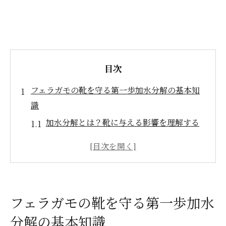
目次
フェラガモの靴を守る第一歩加水分解の基本知
識
加水分解とは？靴に与える影響を理解する
フェラガモ靴の素材と加水分解の関係
日常的な加水分解の兆候を見極める
加水分解が進行するプロセスを知る
フェラガモ靴の加水分解に関する最新の研
フェラガモの靴を守る第一歩加水
究
分解の基本知識
加水分解の防止策を始める前に知っておく