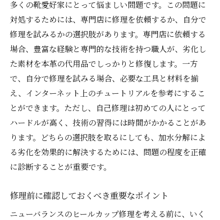
多くの靴愛好家にとって悩ましい問題です。この問題に
本革の耐久性と柔軟性の比較
対処するためには、専門店に修理を依頼するか、自分で
環境に優しい修理方法としての本革
修理を試みるかの選択肢があります。専門店に依頼する
修理後の履き心地と外観の改善
場合、豊富な経験と専門的な技術を持つ職人が、劣化し
た素材を本革の代用品でしっかりと修復します。一方
多様なデザイン選択肢を活かす方法
で、自分で修理を試みる場合、必要な工具と材料を揃
長期使用におけるコストパフォーマンス
え、インターネット上のチュートリアルを参考にするこ
プロの技術者による品質保証の重要性
とができます。ただし、自己修理は初めての人にとって
加水分解による劣化を防ぐ日常的なケア方法
ハードルが高く、技術の習得には時間がかかることがあ
日々のメンテナンスがもたらす効果
ります。どちらの選択肢を取るにしても、加水分解によ
適切なクリーニングと乾燥方法
る劣化を効果的に解決するためには、問題の程度を正確
湿気対策としての保管方法の工夫
に診断することが重要です。
定期的な点検で劣化を早期発見
修理前に確認しておくべき重要なポイント
専用ケア用品の選び方と使い方
ニューバランスのヒールカップ修理を考える前に、いく
プロのアドバイスを受けるタイミング