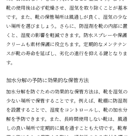
プロフェッショナルが推奨する製品とサー
靴の使用後は必ず乾燥させ、湿気を取り除くことが基本
ビス
です。また、靴の保管場所は風通しが良く、湿気の少な
業界での修理トレンドと将来の展望
い場所を選びましょう。さらに、防湿剤を靴の内部に置
顧客満足度の向上を目指すアプローチ
くと、湿度の影響を軽減できます。防水スプレーや保護
クリームも素材保護に役立ちます。定期的なメンテナン
スが靴の寿命を延ばし、劣化の進行を抑える鍵となりま
す。
加水分解の予防に効果的な保管方法
加水分解を防ぐための効果的な保管方法は、靴を湿気の
少ない場所で保管することです。例えば、靴棚に防湿剤
を設置することで、湿度をコントロールし、靴の加水分
解を予防できます。また、長時間使用しない靴は、風通
しの良い場所で定期的に風を通すことも大切です。靴専