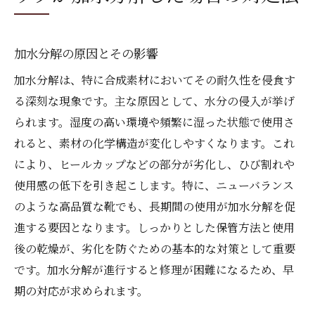
加水分解の予防に効果的な保管方法
いずみ靴店が提案する本革でのヒールカップ修
加水分解の原因とその影響
理方法
加水分解は、特に合成素材においてその耐久性を侵食す
本革を使用するメリットとデメリット
る深刻な現象です。主な原因として、水分の侵入が挙げ
修理に必要な材料と準備手順
られます。湿度の高い環境や頻繁に湿った状態で使用さ
本革ヒールカップの縫い付け方とは
れると、素材の化学構造が変化しやすくなります。これ
接着工程での注意点とコツ
により、ヒールカップなどの部分が劣化し、ひび割れや
仕上がりを美しくするためのテクニック
使用感の低下を引き起こします。特に、ニューバランス
長持ちさせるためのアフターケア方法
のような高品質な靴でも、長期間の使用が加水分解を促
進する要因となります。しっかりとした保管方法と使用
加水分解したニューバランスを復活させるため
後の乾燥が、劣化を防ぐための基本的な対策として重要
の具体的な手順
です。加水分解が進行すると修理が困難になるため、早
修理工程の全体像と流れ
期の対応が求められます。
ヒールカップの除去と準備