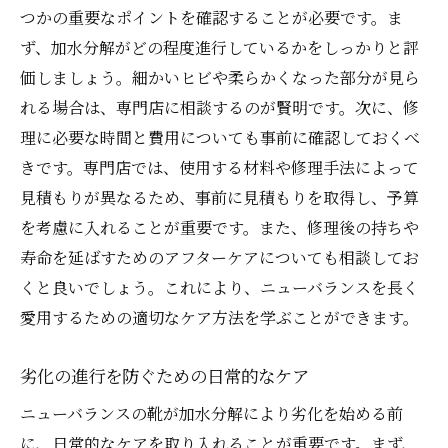
つかの重要なポイントを確認することが必要です。ま
ニューバランスのヒールカップ修理に必要な道
ず、加水分解がどの程度進行しているかをしっかりと評
具と技術の解説
価しましょう。細かいヒビや柔らかくなった部分が見ら
基本的な道具の選び方と使用法
れる場合は、専門店に相談するのが賢明です。次に、修
修理を成功させるための技術的ポイント
理に必要な時間と費用についても事前に確認しておくべ
初心者が注意すべき作業のステップ
きです。専門店では、使用する材料や修理手法によって
プロが使用する特殊な道具の紹介
見積もりが異なるため、事前に見積もりを取得し、予算
安全に作業を行うためのガイドライン
を考慮に入れることが重要です。また、修理後の持ちや
寿命を延ばすためのアフターケアについても相談してお
技術習得のための参考資料と学習方法
くと良いでしょう。これにより、ニューバランスを長く
ヒールカップの加水分解を乗り越えるための専
愛用するための適切なケア方法を学ぶことができます。
門家の視点
専門家が語るニューバランス修理の重要性
劣化の進行を防ぐための日常的なケア
加水分解への対策と予防策の提案
ニューバランスの靴が加水分解により劣化を始める前
革新的な修理技術の紹介と評価
に、日常的なケアを取り入れることが重要です。まず、