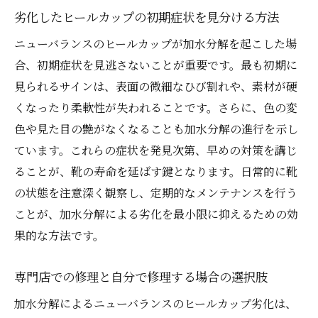
新しいヒールカップの設置と固定
劣化したヒールカップの初期症状を見分ける方法
接着と縫い付けの工程詳細
ニューバランスのヒールカップが加水分解を起こした場
仕上がりを確認するチェックポイント
合、初期症状を見逃さないことが重要です。最も初期に
修理後の耐久性を高めるためのヒント
見られるサインは、表面の微細なひび割れや、素材が硬
ニューバランスのヒールカップを再生するため
くなったり柔軟性が失われることです。さらに、色の変
の実例紹介
色や見た目の艶がなくなることも加水分解の進行を示し
修理が成功した事例の詳細と写真
ています。これらの症状を発見次第、早めの対策を講じ
ることが、靴の寿命を延ばす鍵となります。日常的に靴
異なるモデルでの修理方法の違い
の状態を注意深く観察し、定期的なメンテナンスを行う
顧客の声と満足度のフィードバック
ことが、加水分解による劣化を最小限に抑えるための効
修理前後の比較と評価
果的な方法です。
本革以外の代用素材を使用した事例
修理にかかる費用と時間の実例
専門店での修理と自分で修理する場合の選択肢
本革を使用したニューバランスのヒールカップ
加水分解によるニューバランスのヒールカップ劣化は、
修理のメリット