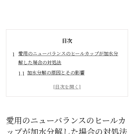
目次
愛用のニューバランスのヒールカップが加水分
解した場合の対処法
加水分解の原因とその影響
劣化したヒールカップの初期症状を見分け
る方法
専門店での修理と自分で修理する場合の選
択肢
愛用のニューバランスのヒールカ
修理前に確認しておくべき重要なポイント
ップが加水分解した場合の対処法
劣化の進行を防ぐための日常的なケア