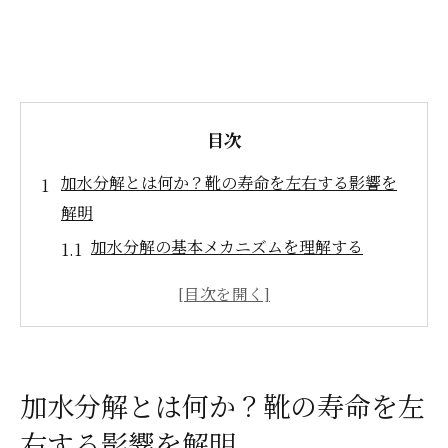
目次
加水分解とは何か？靴の寿命を左右する影響を
解明
加水分解の基本メカニズムを理解する
湿気が加水分解に与える影響とは
高温環境が靴を劣化させる理由
クラークス靴に特有の加水分解の症状
加水分解による靴の寿命短縮とその対策
加水分解とは何か？靴の寿命を左
加水分解を未然に防ぐための基礎知識
右する影響を解明