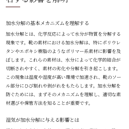
靴の命を延ばすための加水分解防止法を徹底解
説
靴の素材選びが加水分解を左右する
加水分解の基本メカニズムを理解する
湿度管理で加水分解を防ぐ方法
加水分解とは、化学反応によって水分が物質を分解する
保管場所の選定が靴の健康に及ぼす影響
現象です。靴の素材における加水分解は、特にポリウレ
適切なクリーニングで靴の寿命を延ばす
タンやエポキシ樹脂のようなポリマー系素材に影響を及
防水スプレーを活用した加水分解対策
ぼします。これらの素材は、水分によって化学的結合が
定期的なメンテナンスで加水分解を最小化
切断されやすく、素材の劣化や分解を引き起こします。
この現象は温度や湿度が高い環境で加速され、靴のソー
湿気と高温が靴に及ぼす加水分解のメカニズム
ル部分にひび割れや剥がれをもたらします。加水分解を
とは
防ぐためには、まずそのメカニズムを理解し、適切な素
湿気が靴の素材に与える化学的影響
材選びや保管方法を知ることが重要です。
高温状態が加水分解を促進する理由
靴の素材が加水分解を引き起こす要因
湿気が加水分解に与える影響とは
湿気と高温を防ぐための具体策