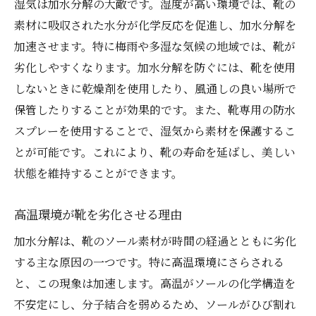
湿気は加水分解の大敵です。湿度が高い環境では、靴の
加水分解の進行を防ぐ温度管理の重要性
素材に吸収された水分が化学反応を促進し、加水分解を
靴の健康を維持するための環境整備
加速させます。特に梅雨や多湿な気候の地域では、靴が
クラークス靴愛用者必見の加水分解対策法
劣化しやすくなります。加水分解を防ぐには、靴を使用
クラークス靴の特性を活かした保管方法
しないときに乾燥剤を使用したり、風通しの良い場所で
保管したりすることが効果的です。また、靴専用の防水
加水分解を軽減するための履き方
スプレーを使用することで、湿気から素材を保護するこ
クラークス靴専用のケア用品の活用方法
とが可能です。これにより、靴の寿命を延ばし、美しい
定期的な点検で加水分解を早期発見
状態を維持することができます。
靴の内側の湿気管理テクニック
クラークス靴の寿命を延ばすための注意点
高温環境が靴を劣化させる理由
加水分解の進行を防ぐために靴にできること
加水分解は、靴のソール素材が時間の経過とともに劣化
加水分解予防のための毎日の習慣
する主な原因の一つです。特に高温環境にさらされる
靴の素材に合わせたカスタマイズケア
と、この現象は加速します。高温がソールの化学構造を
加水分解の兆候を見逃さない方法
不安定にし、分子結合を弱めるため、ソールがひび割れ