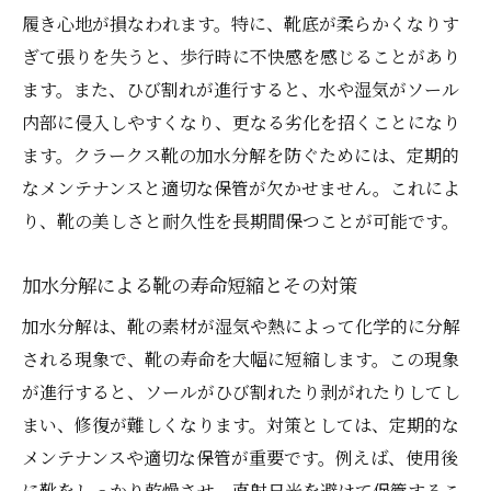
効果的な加水分解防止アイテムの選び方
履き心地が損なわれます。特に、靴底が柔らかくなりす
靴を長持ちさせるための定期点検方法
ぎて張りを失うと、歩行時に不快感を感じることがあり
メンテナンス時に注意すべきポイント
ます。また、ひび割れが進行すると、水や湿気がソール
プロのケアサービスを活用するメリット
内部に侵入しやすくなり、更なる劣化を招くことになり
ます。クラークス靴の加水分解を防ぐためには、定期的
加水分解を防ぐメンテナンスの流れ
なメンテナンスと適切な保管が欠かせません。これによ
靴を長持ちさせるための加水分解知識の重要性
り、靴の美しさと耐久性を長期間保つことが可能です。
知識が靴の寿命に与える影響を理解する
加水分解についての誤解を解く
加水分解による靴の寿命短縮とその対策
情報収集が靴の健康維持に役立つ理由
加水分解は、靴の素材が湿気や熱によって化学的に分解
靴に関する最新情報を常にアップデートす
される現象で、靴の寿命を大幅に短縮します。この現象
る
が進行すると、ソールがひび割れたり剥がれたりしてし
コミュニティを活用した知識共有の利点
まい、修復が難しくなります。対策としては、定期的な
加水分解知識を実生活に活かす方法
メンテナンスや適切な保管が重要です。例えば、使用後
に靴をしっかり乾燥させ、直射日光を避けて保管するこ