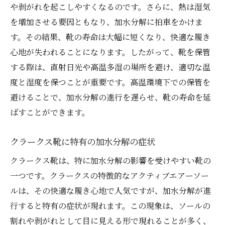
や剥がれを起こしやすくなるのです。さらに、熱は湿気
多様な対策で靴を長持ちさせる秘訣
を増加させる要因ともなり、加水分解に拍車をかけま
靴の換気を促進する具体的な方法
す。その結果、靴の寿命は大幅に短くなり、快適な履き
加水分解防止のための環境整備
心地が失われることになります。したがって、靴を保管
靴の素材と加水分解の関係性を学ぶ
する際は、直射日光や高温多湿の場所を避け、適切な温
ポリウレタンソールと加水分解の関係
度と湿度を保つことが重要です。高温環境下での保管を
レザー素材が加水分解に与える影響
避けることで、加水分解の進行を遅らせ、靴の寿命を延
合成素材と加水分解の相性
ばすことができます。
素材選びが加水分解防止に与える影響
クラークス靴に特有の加水分解の症状
靴素材の特性を活かした対策法
クラークス靴は、特に加水分解の影響を受けやすい靴の
素材ごとの加水分解対策の違い
一つです。クラークスの特徴的なアクティブエアーソー
定期メンテナンスが靴の加水分解を防ぐ鍵
ルは、その快適な履き心地で人気ですが、加水分解が進
月ごとのメンテナンススケジュールの立て
行すると特有の症状が現れます。この現象は、ソールの
方
割れや剥がれとして目に見える形で現れることが多く、