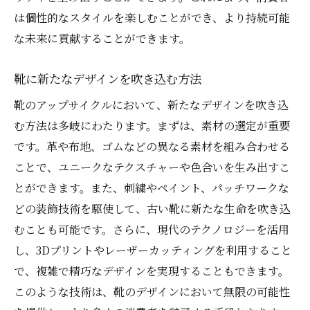
は個性的なスタイルを楽しむことができ、より持続可能
アップサイクルでよみがえる靴の可能性を探る
な未来に貢献することができます。
無限の可能性を広げるデザインの工夫
古い靴を使った創造的なプロジェクト
靴に新たなデザインを吹き込む方法
新しい技術と伝統的な技術の融合
靴のアップサイクルにおいて、新たなデザインを吹き込
靴アップサイクルの市場動向
む方法は多岐にわたります。まずは、素材の選定が重要
アップサイクルの未来に向けた展望
です。革や布地、ゴムなどの異なる素材を組み合わせる
社会変革を促す靴の可能性
ことで、ユニークなテクスチャーや色合いを生み出すこ
古い靴から新しい価値を見出すためのステップ
とができます。また、刺繍やペイント、パッチワークな
アップサイクルプロセスの基本ステップ
どの装飾技術を駆使して、古い靴に新たな生命を吹き込
むことも可能です。さらに、現代のテクノロジーを活用
準備から制作までの流れを理解する
し、3Dプリントやレーザーカッティングを利用すること
クリエイティブなアイデアを引き出す方法
で、複雑で精巧なデザインを実現することもできます。
成功するプロジェクトの特徴
このような技術は、靴のデザインにおいて無限の可能性
素材の選択と活用方法