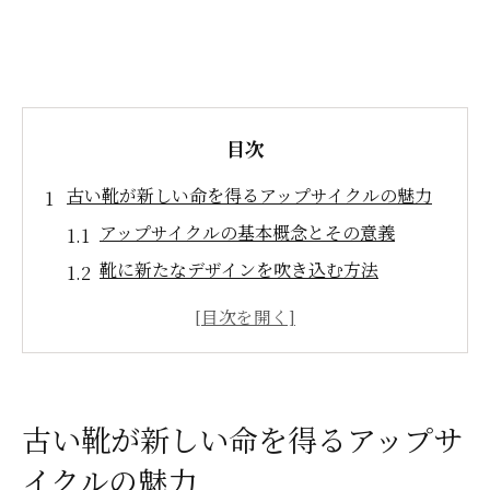
目次
古い靴が新しい命を得るアップサイクルの魅力
アップサイクルの基本概念とその意義
靴に新たなデザインを吹き込む方法
素材の再利用による環境負荷の軽減
クラフトとしての靴アップサイクルの楽し
さ
個性的な靴を作るためのヒント
古い靴が新しい命を得るアップサ
アップサイクルの社会的影響
イクルの魅力
捨てられる靴を宝に変える創造的なアイデア