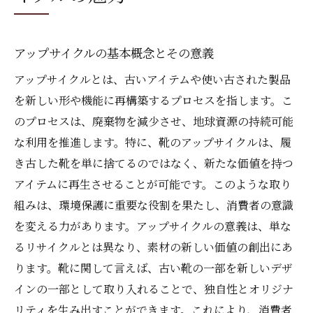
古い靴をアート作品に変える方法
DIYプロジェクトのインスピレーション
アップサイクルの基本概念とその意義
靴のリメイクで個性を表現
アップサイクルとは、古いアイテムや使い古された製品
限られた素材での創造力の発揮
を新しい形や機能に再構築するプロセスを指します。こ
様々な素材を組み合わせたユニークな提案
のプロセスは、廃棄物を減少させ、地球資源の持続可能
アップサイクルの成功事例
な利用を推進します。特に、靴のアップサイクルは、履
き古した靴を単に捨てるのではなく、新たな価値を持つ
靴のアップサイクルで環境に優しい選択を
アイテムに再生させることが可能です。このような取り
環境保護に貢献するアップサイクルの利点
組みは、環境保護に重要な役割を果たし、消費者の意識
靴製造過程における持続可能性の重要性
を変える力があります。アップサイクルの意義は、単な
再利用による資源の節約
るリサイクルとは異なり、素材の新しい価値の創出にあ
廃棄物を減らすための新しいアプローチ
ります。靴に関して言えば、古い靴の一部を新しいデザ
エコフレンドリーな素材の活用
インの一部として取り入れることで、独自性とオリジナ
地域社会におけるアップサイクルの推進
リティを生み出すことができます。これにより、消費者