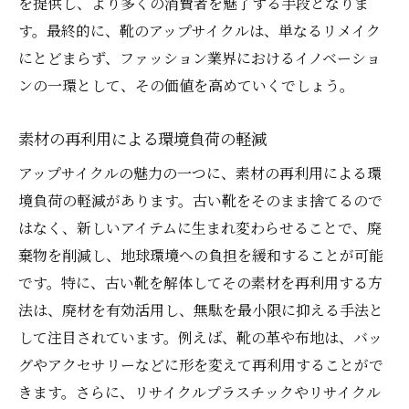
を提供し、より多くの消費者を魅了する手段となりま
成果を共有しコミュニティを広げよう
す。最終的に、靴のアップサイクルは、単なるリメイク
靴を再利用することで生まれる新たな価値観
にとどまらず、ファッション業界におけるイノベーショ
循環型経済の一環としての靴アップサイク
ンの一環として、その価値を高めていくでしょう。
ル
素材の再利用による環境負荷の軽減
社会的責任と個人の役割
消費者としての意識改革
アップサイクルの魅力の一つに、素材の再利用による環
境負荷の軽減があります。古い靴をそのまま捨てるので
新しい価値観を創造する自立したアプロー
はなく、新しいアイテムに生まれ変わらせることで、廃
チ
棄物を削減し、地球環境への負担を緩和することが可能
エシカルファッションとしての靴アップサ
です。特に、古い靴を解体してその素材を再利用する方
イクル
法は、廃材を有効活用し、無駄を最小限に抑える手法と
地域の中での持続可能な発展
して注目されています。例えば、靴の革や布地は、バッ
アップサイクルの技術で靴を新たな形に再構築
グやアクセサリーなどに形を変えて再利用することがで
伝統的技術と革新技術の兼用
きます。さらに、リサイクルプラスチックやリサイクル