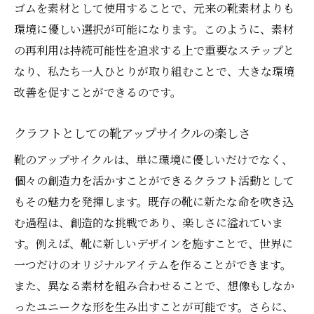
3Dプリンティングを活用した新しい試み
ゴムを素材として使用することで、元来の靴素材よりも
職人技術の継承と進化
環境に優しい選択が可能になります。このように、素材
素材の特性を活かしたアップサイクル
の再利用は持続可能性を追求する上で重要なステップと
なり、私たち一人ひとりが取り組むことで、大きな環境
自分だけのカスタムシューズを作る
改善を促すことができるのです。
デザインと機能性の両立を目指して
靴のアップサイクルが提案するサステイナブル
クラフトとしての靴アップサイクルの楽しさ
な未来
靴のアップサイクルは、単に環境に優しいだけでなく、
未来志向の靴デザインのあり方
個々の創造力を活かすことができるクラフト活動として
環境と共に歩む新しいファッションの形
もその魅力を発揮します。既存の靴に新たな命を吹き込
アップサイクルを通じた社会貢献
む過程は、創造的な挑戦であり、楽しさに溢れていま
持続可能な製造方法の普及
す。例えば、靴に新しいデザインを施すことで、世界に
地域活性化と経済発展への寄与
一つだけのオリジナルアイテムを作ることができます。
次世代に伝えるアップサイクルの価値
また、異なる素材を組み合わせることで、想像もしなか
ったユニークな形を生み出すことが可能です。さらに、