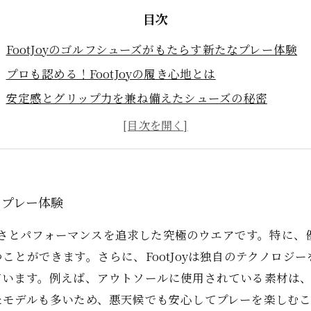
目次
FootJoyのゴルフシューズがもたらす新たなプレー体験
プロも認める！FootJoyの履き心地とは
安定感とグリップ力を兼ね備えたシューズの秘密
天候やコースに対応した多様なラインアップ
選び方ガイド：あなたにぴったりのFootJoyシューズ
FootJoyシューズでゴルフが楽しくなる理由
次のラウンドに向けて、FootJoyのシューズを試してみ
なプレー体験
の快適さとパフォーマンスを追求した究極のウエアです。特に
ことができます。さらに、FootJoyは独自のテクノロジ
ています。例えば、アウトソールに使用されている素材は
たモデルも多いため、悪天候でも安心してプレーを楽しむ