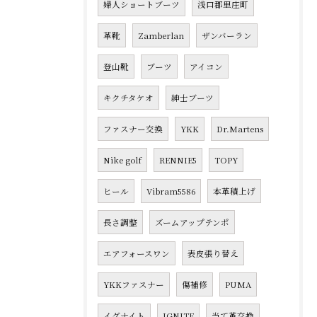
婦人ショートブーツ
浅口郡里庄町
革靴
Zamberlan
ザンバーラン
登山靴
ブーツ
アイコン
キクチタケオ
紳士ブーツ
ファスナー交換
YKK
Dr.Martens
Nike golf
RENNIE5
TOPY
ヒール
Vibram5586
本革積上げ
長さ調整
ズームアップテンポ
エアフォースワン
表皮張り替え
YKKファスナー
傷補修
PUMA
イグナイト
IGNITE
当て革交換