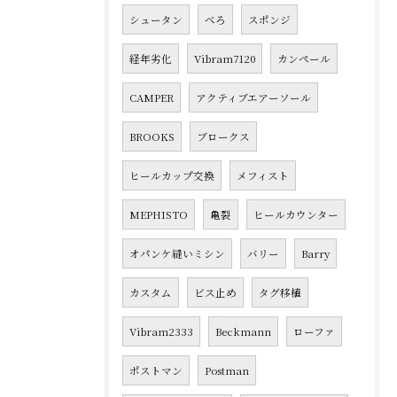
シュータン
べろ
スポンジ
経年劣化
Vibram7120
カンペール
CAMPER
アクティブエアーソール
BROOKS
ブロークス
ヒールカップ交換
メフィスト
MEPHISTO
亀裂
ヒールカウンター
オパンケ縫いミシン
バリー
Barry
カスタム
ビス止め
タグ移植
Vibram2333
Beckmann
ローファ
ポストマン
Postman