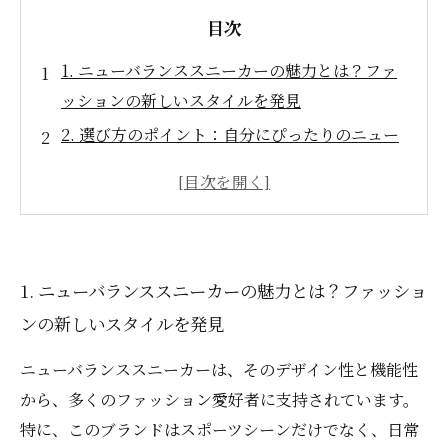
目次
1. ニューバランススニーカーの魅力とは？ファ
ッションの新しいスタイルを発見
2. 選び方のポイント：自分にぴったりのニュー
バランスを見つける
3. どんなシーンにも合う！ニューバランススニ
ーカーの多彩なデザイン
4. おすすめモデル紹介：スタイルと機能性を両
1. ニューバランススニーカーの魅力とは？ファッショ
立させるスニーカー
ンの新しいスタイルを発見
5. これで決まり！あなたに最適なニューバラン
ススニーカーの選び方
ニューバランススニーカーは、そのデザイン性と機能性
6. ニューバランススニーカーの人気が続く理由
から、多くのファッション愛好者に支持されています。
とは？主要ポイントの解説
特に、このブランドはスポーツシーンだけでなく、日常