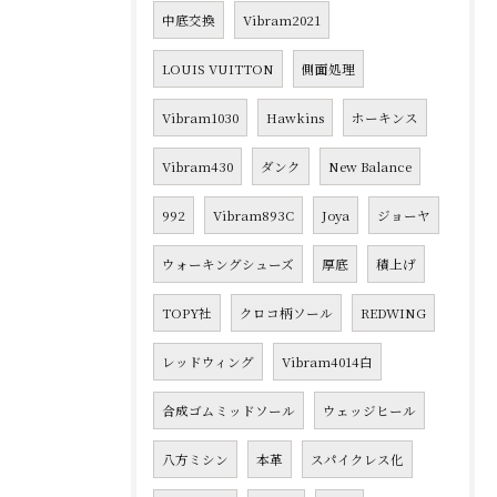
中底交換
Vibram2021
LOUIS VUITTON
側面処理
Vibram1030
Hawkins
ホーキンス
Vibram430
ダンク
New Balance
992
Vibram893C
Joya
ジョーヤ
ウォーキングシューズ
厚底
積上げ
TOPY社
クロコ柄ソール
REDWING
レッドウィング
Vibram4014白
合成ゴムミッドソール
ウェッジヒール
八方ミシン
本革
スパイクレス化