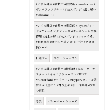
#いずみ靴店 #倉敷市 #滋賀県 #zamberlan #
ザンバランフジヤマ #EVAスポンジ #出し縫い
#vibram1136
#いずみ靴店 #倉敷市 #東京都 #Joya #ジョー
ヤ #ウォーキングシューズ #オールソール交換
修理 #加水分解 #EVAスポンジ #マッケイ縫い
#側面処理 #オパンケ縫い #TOPY社 #クロコ
柄ソール
日進ゴム
エア・ジョーダン
#いずみ靴店 #倉敷市 #靴修理 #スニーカーカ
スタム #ナイキエアジョーダン #NIKE
#AirJordan1 #ハイパーV #HyperV #ソール張
替え #日進ゴム #滑り止め #船上作業靴 #プロ
の道具
除去
バレーボールシューズ