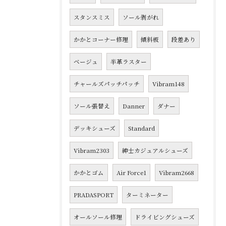
スタンスミス
ソール剥がれ
かかとコーナー修理
傾斜板
段差あり
ベージュ
半革ラスター
チャールズパッチパッチ
Vibram148
ソール張替え
Danner
ダナー
デッキシューズ
Standard
Vibram2303
紳士カジュアルシューズ
かかとゴム
Air Force1
Vibram2668
PRADASPORT
ターミネーター
オールソール修理
ドライビングシューズ