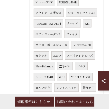
Vibram930C
靴紐通し修理
アウトソール張替え
ジョーダンテイタム1
JORDAN TATUM 1
ターロウ
AJ1
エア・ジョーダン1
フェイク
サッカーボールシューズ
Vibram477B
ゼクシオ
XXIO
スパイクレシューズ
NewBalance
立ちベロ
ゴルフ
シューズ修理
富山
アイコンモデル
ゴルフ好き
ソフトスパイク
修理完了
ゴルフライフ
ゴルフ愛好家
福岡県
修理事例はこちら
お問い合わせはこちら