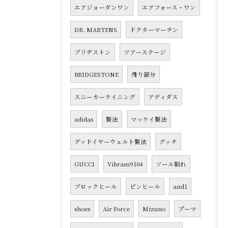
エアジョーダンワン
エアフォース・ワン
DR. MARTENS
ドクターマーチン
ブリヂストン
ツアーステージ
BRIDGESTONE
滑り部分
スニーカーライニング
アディダス
adidas
製法
マッケイ製法
グッドイヤーウェルト製法
グッチ
GUCCI
Vibram9104
ソール割れ
ブロックヒール
ピンヒール
and1
shoes
Air Force
Mizuno
プーマ