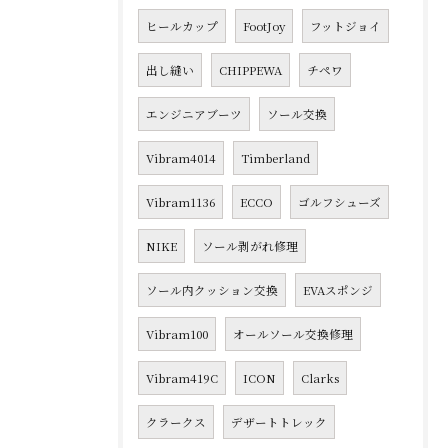
ヒールカップ
FootJoy
フットジョイ
出し縫い
CHIPPEWA
チペワ
エンジニアブーツ
ソール交換
Vibram4014
Timberland
Vibram1136
ECCO
ゴルフシューズ
NIKE
ソール剥がれ修理
ソール内クッション交換
EVAスポンジ
Vibram100
オールソール交換修理
Vibram419C
ICON
Clarks
クラークス
デザートトレック