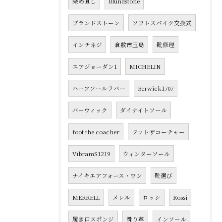
染め直し
Blundstone
ブランドストーン
ソフトスパイク交換式
インチネジ
倉敷市玉島
靴修理
エアジョーダン1
MICHELIN
ハーフソールラバー
Berwick1707
バーウィック
ダイナイトソール
foot the coacher
フットザコーチャー
VibramS1219
ウィンターソール
ナイキエアフォース・ワン
靴選び
MERRELL
メレル
ロッシ
Rossi
履き口スポンジ
滑り革
インソール