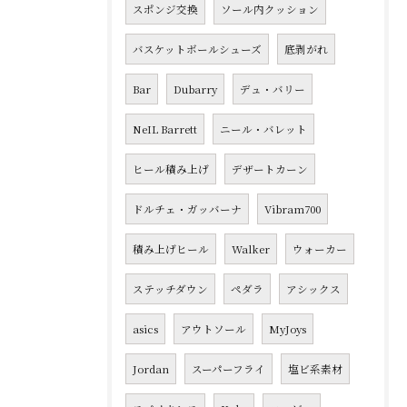
スポンジ交換
ソール内クッション
バスケットボールシューズ
底剥がれ
Bar
Dubarry
デュ・バリー
NeIL Barrett
ニール・バレット
ヒール積み上げ
デザートカーン
ドルチェ・ガッバーナ
Vibram700
積み上げヒール
Walker
ウォーカー
ステッチダウン
ペダラ
アシックス
asics
アウトソール
MyJoys
Jordan
スーパーフライ
塩ビ系素材