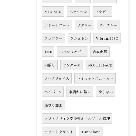
MIU MIU
ベックマン
ワラビー
デザートブーツ
ナタリー
ネイチャー
ランブラー
ラシュトン
Vibram298C
1300
ハッシュパピー
合成皮革
内張り
サンダース
NORTH FACE
ノースフェイス
ハイカットスニーカー
ハイパーV
水濡れに強い
滑らない
座刳り加工
ソフトスパイク交換式オールソール修理
アリストクラフト
Timbaland