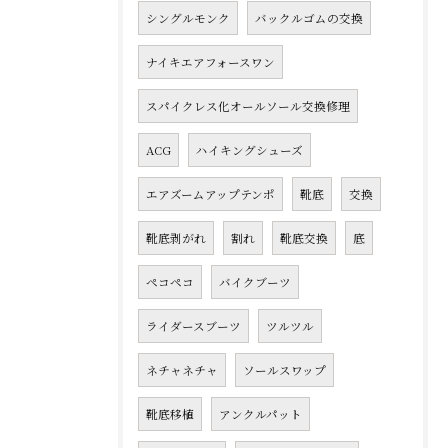
シングルモンク
バックルゴムの交換
ナイキエアフォースワン
スパイクレス化オールソール交換修理
ACG
ハイキングシューズ
エアズームアップテンポ
靴底
交換
靴底剥がれ
割れ
靴底交換
底
ペコペコ
バイクブーツ
ライダースブーツ
ツルツル
ネチャネチャ
ソールスワップ
靴底移植
アンクルパット