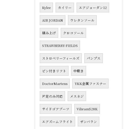
Kylee
カイリー
エアジョーダン12
AIR JORDAN
ウレタンソール
積み上げ
クロコソール
STRAWBERRY-FIELDS
ストロベリーフィールズ
パンプス
ピン付きリフト
中敷き
DoctorMartens
YKK金属ファスナー
片足のみ対応
メスネジ
サイドゴアブーツ
Vibram528K
エアズームフライト
ザンバラン