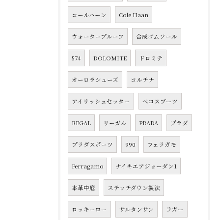
コールハーン
Cole Haan
ウォータープルーフ
合成ゴムソール
574
DOLOMITE
ドロミテ
オーロラシューズ
コルチナ
アイリッシュセッター
ペコスブーツ
REGAL
リーガル
PRADA
プラダ
プラダスポーツ
990
フェラガモ
Ferragamo
ナイキエアジョーダン1
本革中底
ステッチダウン製法
ロッキーロー
サルタンサン
ラガー