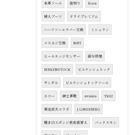
本革ソール
座刳り
Koos
婦人ブーツ
ドライプレミアム
ハーフソールラバー交換
ミシュラン
メスネジ交換
MBT
ヒールエッジセンサー
部分修理
BIRKENSTOCK
ビルケンシュトック
サンダル
ビルケンシュトックソール
エコー
紳士革靴
swssies
TK02
菊池武夫コラボ
J.LINDEBERG
履き口スポンジ表皮張替え
バックスキン