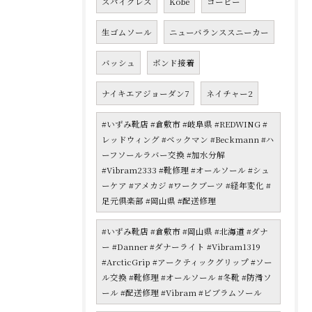
スパイクレス
Kobe
コービー
生ゴムソール
ニューバランススニーカー
バッシュ
ボンド接着
ナイキエアジョーダン7
ネイチャー2
#いずみ靴店 #倉敷市 #岐阜県 #REDWING #
レッドウィング #ベックマン #Beckmann #ハ
ーフソールラバー交換 #加水分解
#Vibram2333 #靴修理 #オールソール #シュ
ーケア #アメカジ #ワークブーツ #経年変化 #
足元倶楽部 #岡山県 #配送修理
#いずみ靴店 #倉敷市 #岡山県 #北海道 #ダナ
ー #Danner #ダナーライト #Vibram1319
#ArcticGrip #アークティックグリップ #ソー
ル交換 #靴修理 #オールソール #冬靴 #防滑ソ
ール #配送修理 #Vibram #ビブラムソール