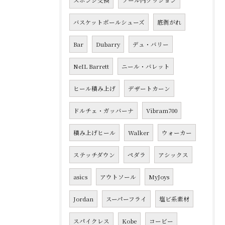
スポンジ交換
ソール内クッション
バスケットボールシューズ
底剥がれ
Bar
Dubarry
デュ・バリー
NeIL Barrett
ニール・バレット
ヒール積み上げ
デザートカーン
ドルチェ・ガッバーナ
Vibram700
積み上げヒール
Walker
ウォーカー
ステッチダウン
ペダラ
アシックス
asics
アウトソール
MyJoys
Jordan
スーパーフライ
塩ビ系素材
スパイクレス
Kobe
コービー