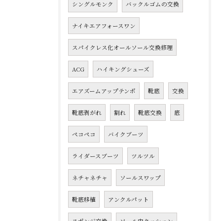
シングルモンク
バックルゴムの交換
ナイキエアフォースワン
スパイクレス化オールソール交換修理
ACG
ハイキングシューズ
エアズームアップテンポ
靴底
交換
靴底剥がれ
割れ
靴底交換
底
ペコペコ
バイクブーツ
ライダースブーツ
ツルツル
ネチャネチャ
ソールスワップ
靴底移植
アンクルパット