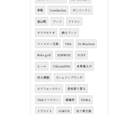
革靴
Zamberlan
ザンバーラン
登山靴
ブーツ
アイコン
キクチタケオ
紳士ブーツ
ファスナー交換
YKK
Dr.Martens
Nike golf
RENNIE5
TOPY
ヒール
Vibram5586
本革積上げ
長さ調整
ズームアップテンポ
エアフォースワン
表皮張り替え
YKKファスナー
傷補修
PUMA
イグナイト
IGNITE
当て革交換