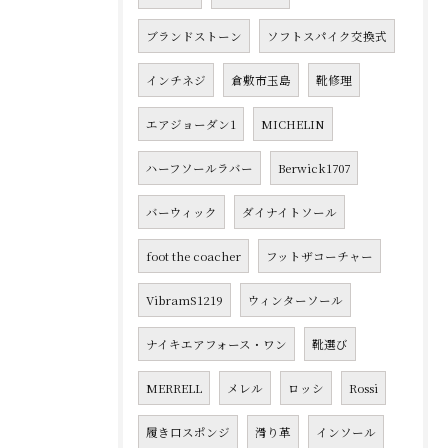
ブランドストーン
ソフトスパイク交換式
インチネジ
倉敷市玉島
靴修理
エアジョーダン1
MICHELIN
ハーフソールラバー
Berwick1707
バーウィック
ダイナイトソール
foot the coacher
フットザコーチャー
VibramS1219
ウィンターソール
ナイキエアフォース・ワン
靴選び
MERRELL
メレル
ロッシ
Rossi
履き口スポンジ
滑り革
インソール