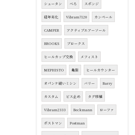
シュータン
べろ
スポンジ
経年劣化
Vibram7120
カンペール
CAMPER
アクティブエアーソール
BROOKS
ブロークス
ヒールカップ交換
メフィスト
MEPHISTO
亀裂
ヒールカウンター
オパンケ縫いミシン
バリー
Barry
カスタム
ビス止め
タグ移植
Vibram2333
Beckmann
ローファ
ポストマン
Postman