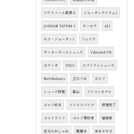
アウトソール張替え
ジョーダンテイタム1
JORDAN TATUM 1
ターロウ
AJ1
エア・ジョーダン1
フェイク
サッカーボールシューズ
Vibram477B
ゼクシオ
XXIO
スパイクレシューズ
NewBalance
立ちベロ
ゴルフ
シューズ修理
富山
アイコンモデル
ゴルフ好き
ソフトスパイク
修理完了
ゴルフライフ
ゴルフ愛好家
福岡県
足元のおしゃれ
靴磨き
歩きやすさ