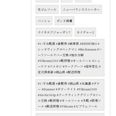
生ゴムソール
ニューバランススニーカー
バッシュ
ボンド接着
ナイキエアジョーダン7
ネイチャー2
#いずみ靴店 #倉敷市 #岐阜県 #REDWING #
レッドウィング #ベックマン #Beckmann #ハ
ーフソールラバー交換 #加水分解
#Vibram2333 #靴修理 #オールソール #シュ
ーケア #アメカジ #ワークブーツ #経年変化 #
足元倶楽部 #岡山県 #配送修理
#いずみ靴店 #倉敷市 #岡山県 #北海道 #ダナ
ー #Danner #ダナーライト #Vibram1319
#ArcticGrip #アークティックグリップ #ソー
ル交換 #靴修理 #オールソール #冬靴 #防滑ソ
ール #配送修理 #Vibram #ビブラムソール