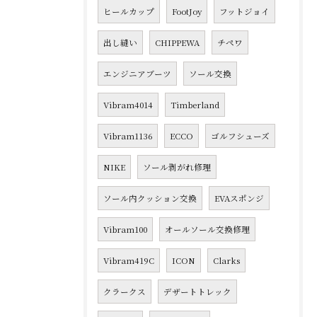
ヒールカップ
FootJoy
フットジョイ
出し縫い
CHIPPEWA
チペワ
エンジニアブーツ
ソール交換
Vibram4014
Timberland
Vibram1136
ECCO
ゴルフシューズ
NIKE
ソール剥がれ修理
ソール内クッション交換
EVAスポンジ
Vibram100
オールソール交換修理
Vibram419C
ICON
Clarks
クラークス
デザートトレック