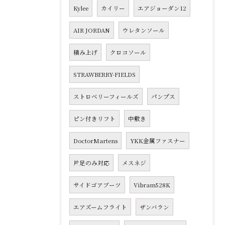
Kylee
カイリー
エアジョーダン12
AIR JORDAN
ウレタンソール
積み上げ
クロコソール
STRAWBERRY-FIELDS
ストロベリーフィールズ
パンプス
ピン付きリフト
中敷き
DoctorMartens
YKK金属ファスナー
片足のみ対応
メスネジ
サイドゴアブーツ
Vibram528K
エアズームフライト
ザンバラン