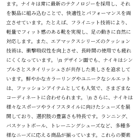
選ばれ続けるナイキのシューズ：あなたのスタ
ます。ナイキは常に最新のテクノロジーを採用し、それ
イルを完成させる一足
を製品に組み込むことで、快適性とパフォーマンスを両
立させています。たとえば、フライニット技術により、
軽量でフィット感のある靴を実現し、足の動きに自然に
対応します。また、エアマックスシリーズのクッション
技術は、衝撃吸収性を向上させ、長時間の使用でも疲れ
にくくなっています。 \n デザイン面でも、ナイキはシン
プルさとスタイリッシュさが共存した美しさを追求して
います。鮮やかなカラーリングやユニークなシルエット
は、ファッションアイテムとしても人気で、さまざまな
コーディネートに合わせられます。 \n さらに、ナイキは
様々なスポーツやライフスタイルに向けたシューズを展
開しており、選択肢の豊富さも特長です。ランニング、
バスケットボール、トレーニングシューズなど、多種多
様なニーズに応える商品が揃っています。これらの要素