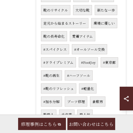
靴のリサイクル
大切な靴
新たな一歩
足元から始まるストーリー
環境に優しい
靴の長寿命化
愛着アイテム
#スパイクレス
#オールソール交換
#ドライプレミアム
#FootJoy
#東京都
#靴の再生
#ハーフソール
#靴のリフレッシュ
#軽量化
#加水分解
ブーツ修理
倉敷市
靴職人
手作業
職人技
修理事例はこちら
お問い合わせはこちら
靴の寿命延長
Vibramソール
耐久性