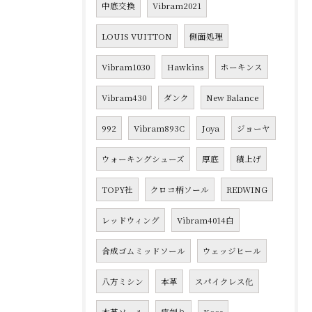
中底交換
Vibram2021
LOUIS VUITTON
側面処理
Vibram1030
Hawkins
ホーキンス
Vibram430
ダンク
New Balance
992
Vibram893C
Joya
ジョーヤ
ウォーキングシューズ
厚底
積上げ
TOPY社
クロコ柄ソール
REDWING
レッドウィング
Vibram4014白
合成ゴムミッドソール
ウェッジヒール
八方ミシン
本革
スパイクレス化