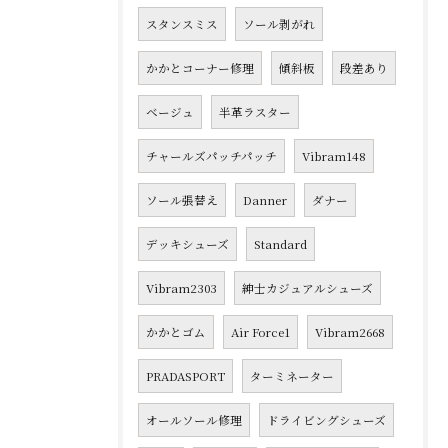
スタンスミス
ソール剥がれ
かかとコーナー修理
傾斜板
段差あり
ベージュ
半革ラスター
チャールズパッチパッチ
Vibram148
ソール張替え
Danner
ダナー
デッキシューズ
Standard
Vibram2303
紳士カジュアルシューズ
かかとゴム
Air Force1
Vibram2668
PRADASPORT
ターミネーター
オールソール修理
ドライビングシューズ