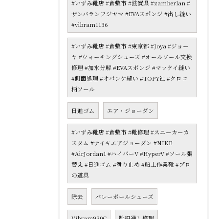
#いずみ靴店 #倉敷市 #滋賀県 #zamberlan #
ザンバランフジヤマ #EVAスポンジ #出し縫い
#vibram1136
#いずみ靴店 #倉敷市 #東京都 #Joya #ジョー
ヤ #ウォーキングシューズ #オールソール交換
修理 #加水分解 #EVAスポンジ #マッケイ縫い
#側面処理 #オパンケ縫い #TOPY社 #クロコ
柄ソール
日進ゴム
エア・ジョーダン
#いずみ靴店 #倉敷市 #靴修理 #スニーカーカ
スタム #ナイキエアジョーダン #NIKE
#AirJordan1 #ハイパーV #HyperV #ソール張
替え #日進ゴム #滑り止め #船上作業靴 #プロ
の道具
除去
バレーボールシューズ
Vibram930C
靴紐通し修理