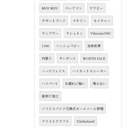
MIU MIU
ベックマン
ワラビー
デザートブーツ
ナタリー
ネイチャー
ランブラー
ラシュトン
Vibram298C
1300
ハッシュパピー
合成皮革
内張り
サンダース
NORTH FACE
ノースフェイス
ハイカットスニーカー
ハイパーV
水濡れに強い
滑らない
座刳り加工
ソフトスパイク交換式オールソール修理
アリストクラフト
Timbaland