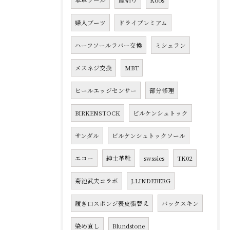
本革ソール
座刳り
Koos
婦人ブーツ
ドライプレミアム
ハーフソールラバー交換
ミシュラン
メスネジ交換
MBT
ヒールエッジセンサー
部分修理
BIRKENSTOCK
ビルケンシュトック
サンダル
ビルケンシュトックソール
エコー
紳士革靴
swssies
TK02
菊池武夫コラボ
J.LINDEBERG
履き口スポンジ表皮張替え
バックスキン
染め直し
Blundstone