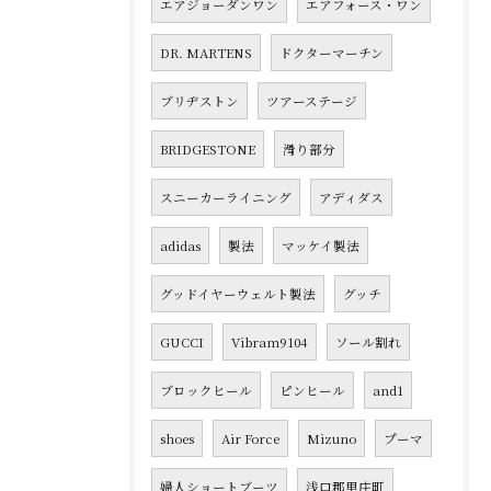
エアジョーダンワン
エアフォース・ワン
DR. MARTENS
ドクターマーチン
ブリヂストン
ツアーステージ
BRIDGESTONE
滑り部分
スニーカーライニング
アディダス
adidas
製法
マッケイ製法
グッドイヤーウェルト製法
グッチ
GUCCI
Vibram9104
ソール割れ
ブロックヒール
ピンヒール
and1
shoes
Air Force
Mizuno
プーマ
婦人ショートブーツ
浅口郡里庄町