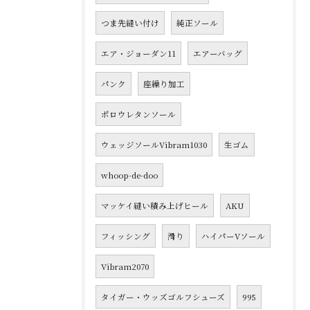
つま先縫い付け
純正ソール
エア・ジョーダン11
エアーバッグ
パンク
座繰り加工
ポロウレタンソール
ウェッジソールVibram1030
生ゴム
whoop-de-doo
マッケイ縫い積み上げヒール
AKU
フィッシング
滑り
ハイパーVソール
Vibram2070
タイガー・ウッズゴルフシューズ
995