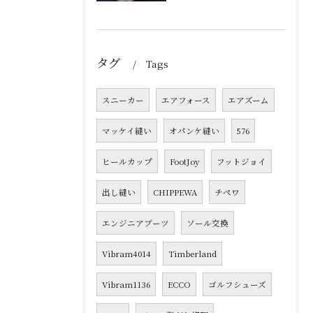
タグ
Tags
スニーカー
エアフォース
エアズーム
マッケイ縫い
オパンケ縫い
576
ヒールカップ
FootJoy
フットジョイ
出し縫い
CHIPPEWA
チペワ
エンジニアブーツ
ソール交換
Vibram4014
Timberland
Vibram1136
ECCO
ゴルフシューズ