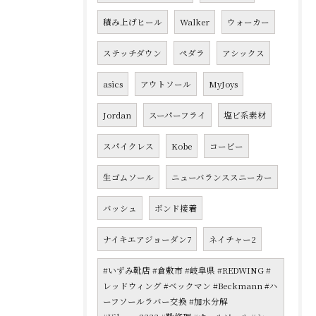
積み上げヒール
Walker
ウォーカー
ステッチダウン
ペダラ
アシックス
asics
アウトソール
MyJoys
Jordan
スーパーフライ
塩ビ系素材
スパイクレス
Kobe
コービー
生ゴムソール
ニューバランススニーカー
バッシュ
ボンド接着
ナイキエアジョーダン7
ネイチャー2
#いずみ靴店 #倉敷市 #岐阜県 #REDWING #
レッドウィング #ベックマン #Beckmann #ハ
ーフソールラバー交換 #加水分解