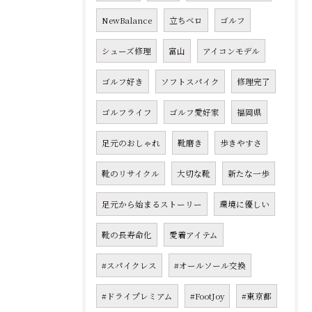
NewBalance
立ちベロ
ゴルフ
シューズ修理
富山
アイコンモデル
ゴルフ好き
ソフトスパイク
修理完了
ゴルフライフ
ゴルフ愛好家
福岡県
足元のおしゃれ
靴磨き
歩きやすさ
靴のリサイクル
大切な靴
新たな一歩
足元から始まるストーリー
環境に優しい
靴の長寿命化
愛着アイテム
#スパイクレス
#オールソール交換
#ドライプレミアム
#FootJoy
#東京都