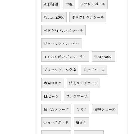
跡形処理
中底
ラフレンボール
Vibram2060
ポリウレタンソール
ペダラ柄ゴム入りソール
ジャーマントレーナー
インスタポンプフューリー
Vibram063
ブロックヒール交換
ミッドソール
本間ゴルフ
婦人ロングブーツ
LLビーン
ロングブーツ
生ゴムクレープ
ミズノ
審判シューズ
シューズガード
縫直し