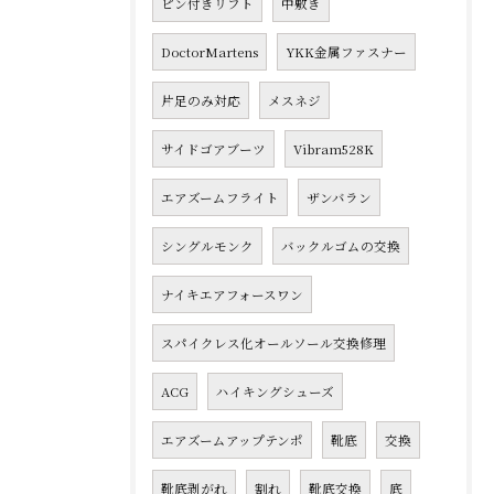
ピン付きリフト
中敷き
DoctorMartens
YKK金属ファスナー
片足のみ対応
メスネジ
サイドゴアブーツ
Vibram528K
エアズームフライト
ザンバラン
シングルモンク
バックルゴムの交換
ナイキエアフォースワン
スパイクレス化オールソール交換修理
ACG
ハイキングシューズ
エアズームアップテンポ
靴底
交換
靴底剥がれ
割れ
靴底交換
底