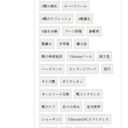
#靴の再生
#ハーフソール
#靴のリフレッシュ
#軽量化
#加水分解
ブーツ修理
倉敷市
靴職人
手作業
職人技
靴の寿命延長
Vibramソール
耐久性
ハードユース
ビンテージブーツ
流行
サイズ感
ポリウレタン
オールソール交換
靴メンテナンス
靴のケア
日々の歩み
足元美学
ジョーダン1
Vibram419Cスパイクレス