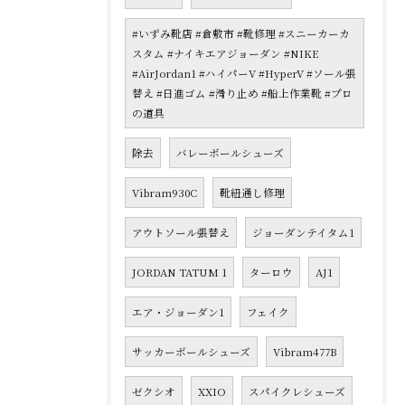
#いずみ靴店 #倉敷市 #靴修理 #スニーカーカ
スタム #ナイキエアジョーダン #NIKE
#AirJordan1 #ハイパーV #HyperV #ソール張
替え #日進ゴム #滑り止め #船上作業靴 #プロ
の道具
除去
バレーボールシューズ
Vibram930C
靴紐通し修理
アウトソール張替え
ジョーダンテイタム1
JORDAN TATUM 1
ターロウ
AJ1
エア・ジョーダン1
フェイク
サッカーボールシューズ
Vibram477B
ゼクシオ
XXIO
スパイクレシューズ