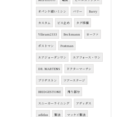
オパンケ縫いミシン
バリー
Barry
カスタム
ビス止め
タグ移植
Vibram2333
Beckmann
ローファ
ポストマン
Postman
エアジョーダンワン
エアフォース・ワン
DR. MARTENS
ドクターマーチン
ブリヂストン
ツアーステージ
BRIDGESTONE
滑り部分
スニーカーライニング
アディダス
adidas
製法
マッケイ製法