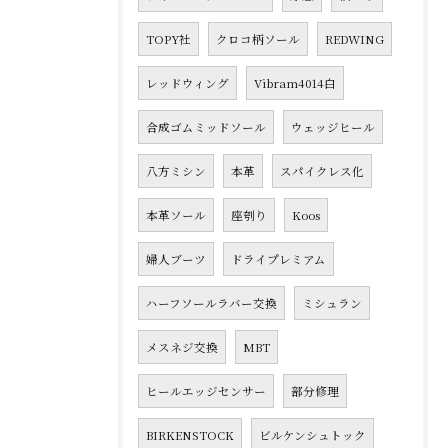
TOPY社
クロコ柄ソール
REDWING
レッドウィング
Vibram4014白
合成ゴムミッドソール
ウェッジヒール
八方ミシン
本革
スパイクレス化
本革ソール
座刳り
Koos
婦人ブーツ
ドライプレミアム
ハーフソールラバー交換
ミシュラン
メスネジ交換
MBT
ヒールエッジセンサー
部分修理
BIRKENSTOCK
ビルケンシュトック