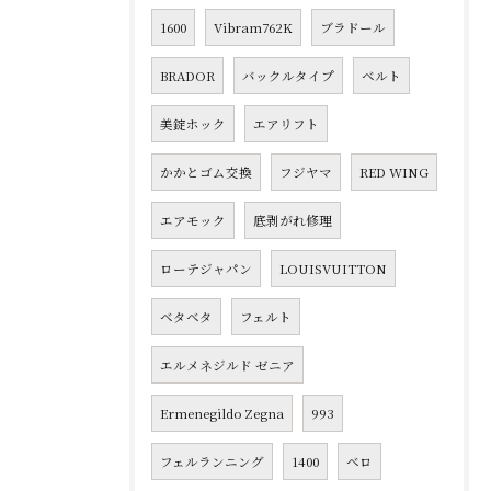
1600
Vibram762K
ブラドール
BRADOR
バックルタイプ
ベルト
美錠ホック
エアリフト
かかとゴム交換
フジヤマ
RED WING
エアモック
底剥がれ修理
ローテジャパン
LOUISVUITTON
ベタベタ
フェルト
エルメネジルド ゼニア
Ermenegildo Zegna
993
フェルランニング
1400
ベロ