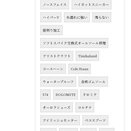
ノースフェイス
ハイカットスニーカー
ハイパーV
水濡れに強い
滑らない
座刳り加工
ソフトスパイク交換式オールソール修理
アリストクラフト
Timbaland
コールハーン
Cole Haan
ウォータープルーフ
合成ゴムソール
574
DOLOMITE
ドロミテ
オーロラシューズ
コルチナ
アイリッシュセッター
ペコスブーツ