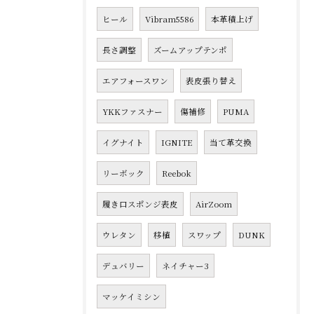
ヒール
Vibram5586
本革積上げ
長さ調整
ズームアップテンポ
エアフォースワン
表皮張り替え
YKKファスナー
傷補修
PUMA
イグナイト
IGNITE
当て革交換
リーボック
Reebok
履き口スポンジ表皮
AirZoom
ウレタン
移植
スワップ
DUNK
デュバリー
ネイチャー3
マッケイミシン