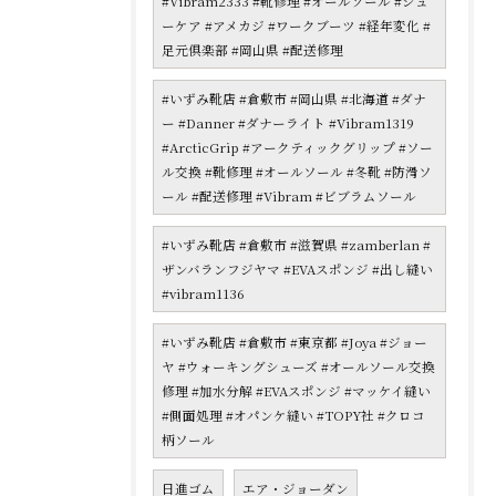
#Vibram2333 #靴修理 #オールソール #シュ
ーケア #アメカジ #ワークブーツ #経年変化 #
足元倶楽部 #岡山県 #配送修理
#いずみ靴店 #倉敷市 #岡山県 #北海道 #ダナ
ー #Danner #ダナーライト #Vibram1319
#ArcticGrip #アークティックグリップ #ソー
ル交換 #靴修理 #オールソール #冬靴 #防滑ソ
ール #配送修理 #Vibram #ビブラムソール
#いずみ靴店 #倉敷市 #滋賀県 #zamberlan #
ザンバランフジヤマ #EVAスポンジ #出し縫い
#vibram1136
#いずみ靴店 #倉敷市 #東京都 #Joya #ジョー
ヤ #ウォーキングシューズ #オールソール交換
修理 #加水分解 #EVAスポンジ #マッケイ縫い
#側面処理 #オパンケ縫い #TOPY社 #クロコ
柄ソール
日進ゴム
エア・ジョーダン