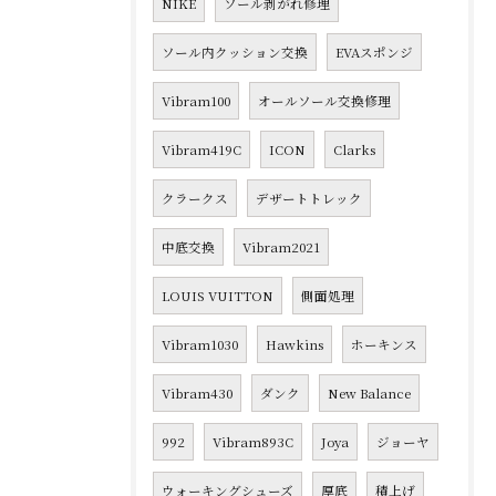
NIKE
ソール剥がれ修理
ソール内クッション交換
EVAスポンジ
Vibram100
オールソール交換修理
Vibram419C
ICON
Clarks
クラークス
デザートトレック
中底交換
Vibram2021
LOUIS VUITTON
側面処理
Vibram1030
Hawkins
ホーキンス
Vibram430
ダンク
New Balance
992
Vibram893C
Joya
ジョーヤ
ウォーキングシューズ
厚底
積上げ