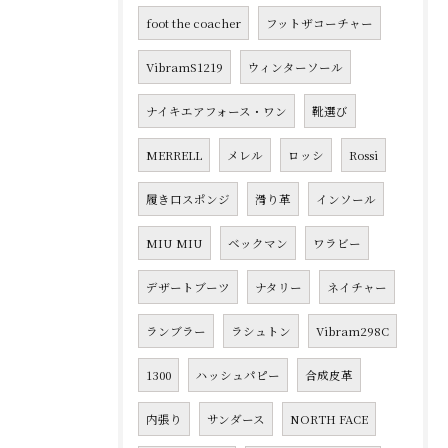
foot the coacher
フットザコーチャー
VibramS1219
ウィンターソール
ナイキエアフォース・ワン
靴選び
MERRELL
メレル
ロッシ
Rossi
履き口スポンジ
滑り革
インソール
MIU MIU
ベックマン
ワラビー
デザートブーツ
ナタリー
ネイチャー
ランブラー
ラシュトン
Vibram298C
1300
ハッシュパピー
合成皮革
内張り
サンダース
NORTH FACE