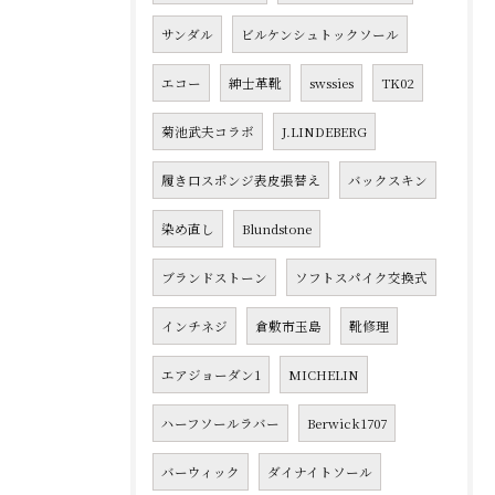
サンダル
ビルケンシュトックソール
エコー
紳士革靴
swssies
TK02
菊池武夫コラボ
J.LINDEBERG
履き口スポンジ表皮張替え
バックスキン
染め直し
Blundstone
ブランドストーン
ソフトスパイク交換式
インチネジ
倉敷市玉島
靴修理
エアジョーダン1
MICHELIN
ハーフソールラバー
Berwick1707
バーウィック
ダイナイトソール