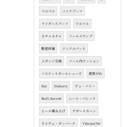
ペコペコ
バイクブーツ
ライダースブーツ
ツルツル
ネチャネチャ
ソールスワップ
靴底移植
アンクルパット
スポンジ交換
ソール内クッション
バスケットボールシューズ
底剥がれ
Bar
Dubarry
デュ・バリー
NeIL Barrett
ニール・バレット
ヒール積み上げ
デザートカーン
ドルチェ・ガッバーナ
Vibram700