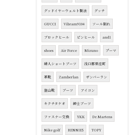
グッドイヤーウェルト製法
グッチ
GUCCI
Vibram9104
ソール割れ
ブロックヒール
ピンヒール
and1
shoes
Air Force
Mizuno
プーマ
婦人ショートブーツ
浅口郡里庄町
革靴
Zamberlan
ザンバーラン
登山靴
ブーツ
アイコン
キクチタケオ
紳士ブーツ
ファスナー交換
YKK
Dr.Martens
Nike golf
RENNIE5
TOPY