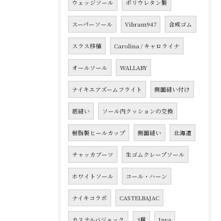
ウェッジソール
ポリウレタン製
スーパーソール
Vibram947
合成ゴム
スラス移植
Carolina / キャロライナ
オールソール
WALLABY
ナイキエアズームフライト
側面縫い付け
底縫い
ソール内クッションの交換
樹脂製ヒールカップ
側面縫い
北海道
チャッカブーツ
生ゴムクレープソール
ホワイトソール
コール・ハーン
ナイキコラボ
CASTELBAJAC
カステルバジャック
3層
Jpya