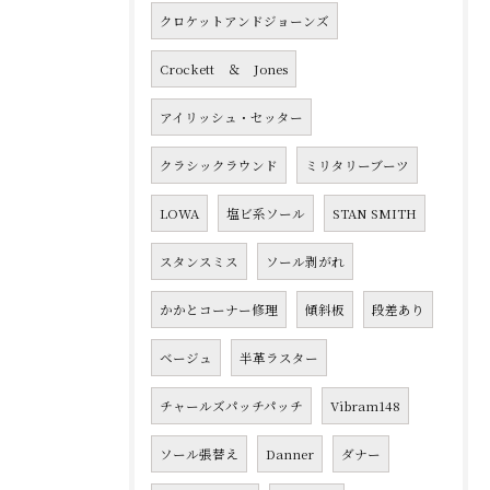
クロケットアンドジョーンズ
Crockett ＆ Jones
アイリッシュ・セッター
クラシックラウンド
ミリタリーブーツ
LOWA
塩ビ系ソール
STAN SMITH
スタンスミス
ソール剥がれ
かかとコーナー修理
傾斜板
段差あり
ベージュ
半革ラスター
チャールズパッチパッチ
Vibram148
ソール張替え
Danner
ダナー