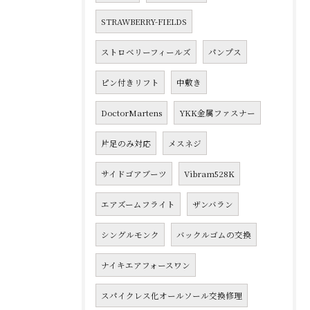
STRAWBERRY-FIELDS
ストロベリーフィールズ
パンプス
ピン付きリフト
中敷き
DoctorMartens
YKK金属ファスナー
片足のみ対応
メスネジ
サイドゴアブーツ
Vibram528K
エアズームフライト
ザンバラン
シングルモンク
バックルゴムの交換
ナイキエアフォースワン
スパイクレス化オールソール交換修理