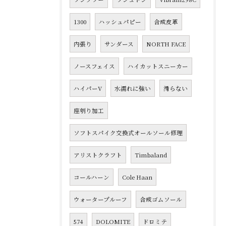
1300
ハッシュパピー
合成皮革
内張り
サンダース
NORTH FACE
ノースフェイス
ハイカットスニーカー
ハイパーV
水濡れに強い
滑らない
座刳り加工
ソフトスパイク交換式オールソール修理
アリストクラフト
Timbaland
コールハーン
Cole Haan
ウォータープルーフ
合成ゴムソール
574
DOLOMITE
ドロミテ