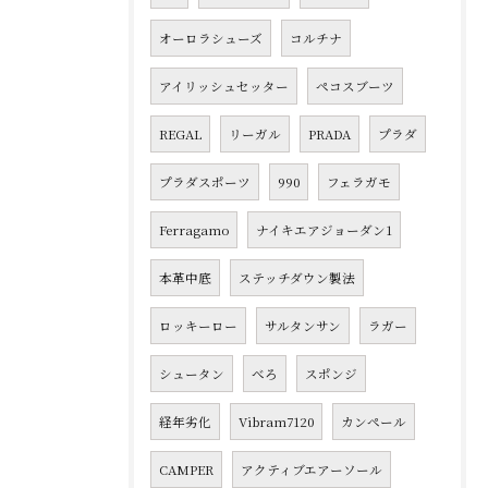
オーロラシューズ
コルチナ
アイリッシュセッター
ペコスブーツ
REGAL
リーガル
PRADA
プラダ
プラダスポーツ
990
フェラガモ
Ferragamo
ナイキエアジョーダン1
本革中底
ステッチダウン製法
ロッキーロー
サルタンサン
ラガー
シュータン
べろ
スポンジ
経年劣化
Vibram7120
カンペール
CAMPER
アクティブエアーソール