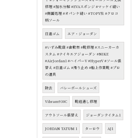
修理 #加水分解 #EVAスポンジ #マッケイ縫い
#側面処理 #オパンケ縫い #TOPY社 #クロコ
柄ソール
日進ゴム
エア・ジョーダン
#いずみ靴店 #倉敷市 #靴修理 #スニーカーカ
スタム #ナイキエアジョーダン #NIKE
#AirJordan1 #ハイパーV #HyperV #ソール張
替え #日進ゴム #滑り止め #船上作業靴 #プロ
の道具
除去
バレーボールシューズ
Vibram930C
靴紐通し修理
アウトソール張替え
ジョーダンテイタム1
JORDAN TATUM 1
ターロウ
AJ1