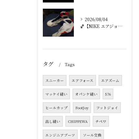
2026/08/04
🏀【NIKE エアジョーダン7 加水分解修理｜ミッドソール交...
タグ
Tags
スニーカー
エアフォース
エアズーム
マッケイ縫い
オパンケ縫い
576
ヒールカップ
FootJoy
フットジョイ
出し縫い
CHIPPEWA
チペワ
エンジニアブーツ
ソール交換