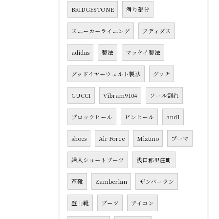
BRIDGESTONE
滑り部分
スニーカーライニング
アディダス
adidas
製法
マッケイ製法
グッドイヤーウェルト製法
グッチ
GUCCI
Vibram9104
ソール割れ
ブロックヒール
ピンヒール
and1
shoes
Air Force
Mizuno
プーマ
婦人ショートブーツ
浅口郡里庄町
革靴
Zamberlan
ザンバーラン
登山靴
ブーツ
アイコン