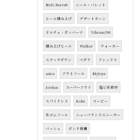
NeIL Barrett
ニール・バレット
ヒール積み上げ
デザートカーン
ドルチェ・ガッバーナ
Vibram700
積み上げヒール
Walker
ウォーカー
ステッチダウン
ペダラ
アシックス
asics
アウトソール
MyJoys
Jordan
スーパーフライ
塩ビ系素材
スパイクレス
Kobe
コービー
生ゴムソール
ニューバランススニーカー
バッシュ
ボンド接着