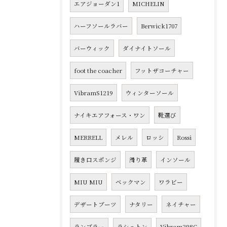
エアジョーダン1
MICHELIN
ハーフソールラバー
Berwick1707
バーウィック
ダイナイトソール
foot the coacher
フットザコーチャー
VibramS1219
ウィンターソール
ナイキエアフォース・ワン
靴選び
MERRELL
メレル
ロッシ
Rossi
履き口スポンジ
滑り革
インソール
MIU MIU
ベックマン
ワラビー
デザートブーツ
ナタリー
ネイチャー
ランブラー
ラシュトン
Vibram298C