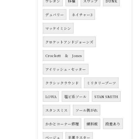
ウレタン
移植
スワップ
DUNK
デュバリー
ネイチャー3
マッケイミシン
クロケットアンドジョーンズ
Crockett ＆ Jones
アイリッシュ・セッター
クラシックラウンド
ミリタリーブーツ
LOWA
塩ビ系ソール
STAN SMITH
スタンスミス
ソール剥がれ
かかとコーナー修理
傾斜板
段差あり
ベージュ
半革ラスター