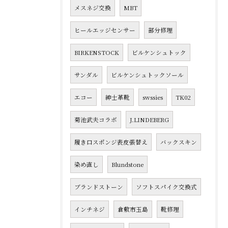
メスネジ交換
MBT
ヒールエッジセンサー
部分修理
BIRKENSTOCK
ビルケンシュトック
サンダル
ビルケンシュトックソール
エコー
紳士革靴
swssies
TK02
菊池武夫コラボ
J.LINDEBERG
履き口スポンジ表皮張替え
バックスキン
染め直し
Blundstone
ブランドストーン
ソフトスパイク交換式
インチネジ
倉敷市玉島
靴修理