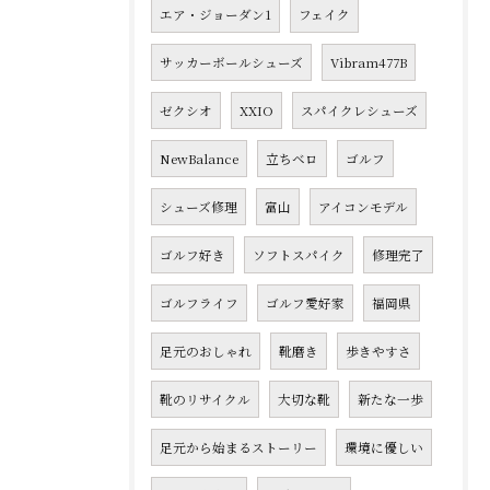
エア・ジョーダン1
フェイク
サッカーボールシューズ
Vibram477B
ゼクシオ
XXIO
スパイクレシューズ
NewBalance
立ちベロ
ゴルフ
シューズ修理
富山
アイコンモデル
ゴルフ好き
ソフトスパイク
修理完了
ゴルフライフ
ゴルフ愛好家
福岡県
足元のおしゃれ
靴磨き
歩きやすさ
靴のリサイクル
大切な靴
新たな一歩
足元から始まるストーリー
環境に優しい