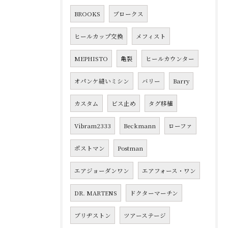
BROOKS
ブロークス
ヒールカップ交換
メフィスト
MEPHISTO
亀裂
ヒールカウンター
オパンケ縫いミシン
バリー
Barry
カスタム
ビス止め
タグ移植
Vibram2333
Beckmann
ローファ
ポストマン
Postman
エアジョーダンワン
エアフォース・ワン
DR. MARTENS
ドクターマーチン
ブリヂストン
ツアーステージ