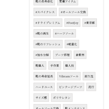
靴の長寿命化
愛着アイテム
#スパイクレス
#オールソール交換
#ドライプレミアム
#FootJoy
#東京都
#靴の再生
#ハーフソール
#靴のリフレッシュ
#軽量化
#加水分解
ブーツ修理
倉敷市
靴職人
手作業
職人技
靴の寿命延長
Vibramソール
耐久性
ハードユース
ビンテージブーツ
流行
サイズ感
ポリウレタン
オールソール交換
靴メンテナンス