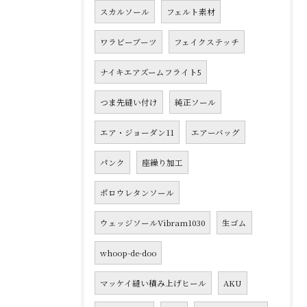
スカルソール
フェルト素材
ワラビーブーツ
フェイクステッチ
ナイキエアズームフライト5
つま先縫い付け
純正ソール
エア・ジョーダン11
エアーバッグ
パンク
座繰り加工
ポロウレタンソール
ウェッジソールVibram1030
生ゴム
whoop-de-doo
マッケイ縫い積み上げヒール
AKU