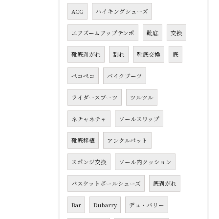
ACG
ハイキングシューズ
エアズームアップテンポ
靴底
交換
靴底剥がれ
割れ
靴底交換
底
ペコペコ
バイクブーツ
ライダースブーツ
ツルツル
ネチャネチャ
ソールスワップ
靴底移植
アンクルパット
スポンジ交換
ソール内クッション
バスケットボールシューズ
底剥がれ
Bar
Dubarry
デュ・バリー