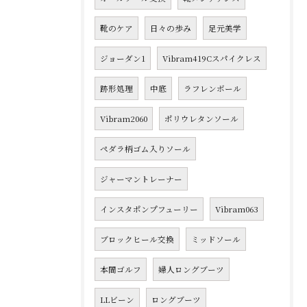
靴のケア
日々の歩み
足元美学
ジョーダン1
Vibram419Cスパイクレス
跡形処理
中底
ラフレンボール
Vibram2060
ポリウレタンソール
ペダラ柄ゴム入りソール
ジャーマントレーナー
インスタポンプフューリー
Vibram063
ブロックヒール交換
ミッドソール
本間ゴルフ
婦人ロングブーツ
LLビーン
ロングブーツ