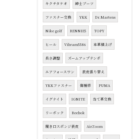
キクチタケオ
紳士ブーツ
ファスナー交換
YKK
Dr.Martens
Nike golf
RENNIE5
TOPY
ヒール
Vibram5586
本革積上げ
長さ調整
ズームアップテンポ
エアフォースワン
表皮張り替え
YKKファスナー
傷補修
PUMA
イグナイト
IGNITE
当て革交換
リーボック
Reebok
履き口スポンジ表皮
AirZoom