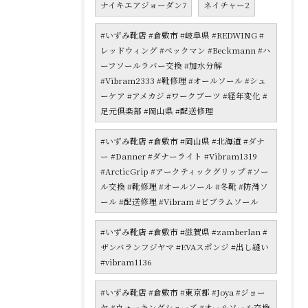
ナイキエアジョーダン7
ネイチャー2
#いずみ靴店 #倉敷市 #岐阜県 #REDWING #
レッドウィング #ベックマン #Beckmann #ハ
ーフソールラバー交換 #加水分解
#Vibram2333 #靴修理 #オールソール #シュ
ーケア #アメカジ #ワークブーツ #経年変化 #
足元倶楽部 #岡山県 #配送修理
#いずみ靴店 #倉敷市 #岡山県 #北海道 #ダナ
ー #Danner #ダナーライト #Vibram1319
#ArcticGrip #アークティックグリップ #ソー
ル交換 #靴修理 #オールソール #冬靴 #防滑ソ
ール #配送修理 #Vibram #ビブラムソール
#いずみ靴店 #倉敷市 #滋賀県 #zamberlan #
ザンバランフジヤマ #EVAスポンジ #出し縫い
#vibram1136
#いずみ靴店 #倉敷市 #東京都 #Joya #ジョー
ヤ #ウォーキングシューズ #オールソール交換