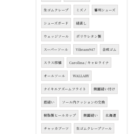
生ゴムクレープ
ミズノ
審判シューズ
シューズガード
縫直し
ウェッジソール
ポリウレタン製
スーパーソール
Vibram947
合成ゴム
スラス移植
Carolina / キャロライナ
オールソール
WALLABY
ナイキエアズームフライト
側面縫い付け
底縫い
ソール内クッションの交換
樹脂製ヒールカップ
側面縫い
北海道
チャッカブーツ
生ゴムクレープソール