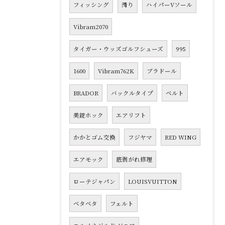
フィッシング
滑り
ハイパーVソール
Vibram2070
タイガー・ウッズゴルフシューズ
995
1600
Vibram762K
ブラドール
BRADOR
バックルタイプ
ベルト
美錠ホック
エアリフト
かかとゴム交換
フジヤマ
RED WING
エアモック
底剥がれ修理
ローテジャパン
LOUISVUITTON
ベタベタ
フェルト