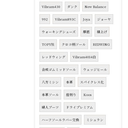
Vibram430
ダンク
New Balance
992
Vibram893C
Joya
ジョーヤ
ウォーキングシューズ
厚底
積上げ
TOPY社
クロコ柄ソール
REDWING
レッドウィング
Vibram4014白
合成ゴムミッドソール
ウェッジヒール
八方ミシン
本革
スパイクレス化
本革ソール
座刳り
Koos
婦人ブーツ
ドライプレミアム
ハーフソールラバー交換
ミシュラン