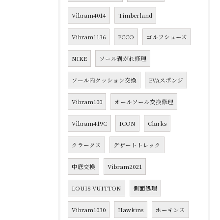
Vibram4014
Timberland
Vibram1136
ECCO
ゴルフシューズ
NIKE
ソール剥がれ修理
ソール内クッション交換
EVAスポンジ
Vibram100
オールソール交換修理
Vibram419C
ICON
Clarks
クラークス
デザートトレック
中底交換
Vibram2021
LOUIS VUITTON
側面処理
Vibram1030
Hawkins
ホーキンス