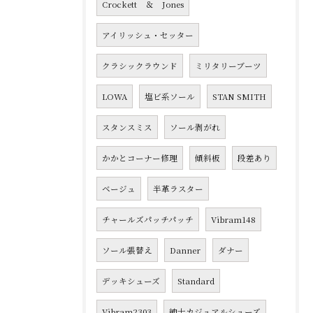
Crockett ＆ Jones
アイリッシュ・セッター
クラシックラウンド
ミリタリーブーツ
LOWA
塩ビ系ソール
STAN SMITH
スタンスミス
ソール剥がれ
かかとコーナー修理
傾斜板
段差あり
ベージュ
半革ラスター
チャールズパッチパッチ
Vibram148
ソール張替え
Danner
ダナー
デッキシューズ
Standard
Vibram2303
紳士カジュアルシューズ