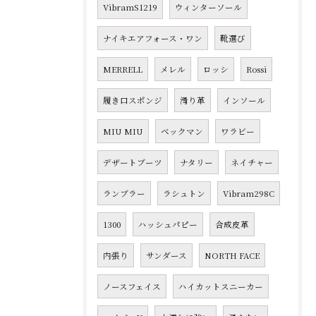
VibramS1219
ウィンターソール
ナイキエアフォース・ワン
靴選び
MERRELL
メレル
ロッシ
Rossi
履き口スポンジ
滑り革
インソール
MIU MIU
ベックマン
ワラビー
デザートブーツ
ナタリー
ネイチャー
ランブラー
ラシュトン
Vibram298C
1300
ハッシュパピー
合成皮革
内張り
サンダース
NORTH FACE
ノースフェイス
ハイカットスニーカー