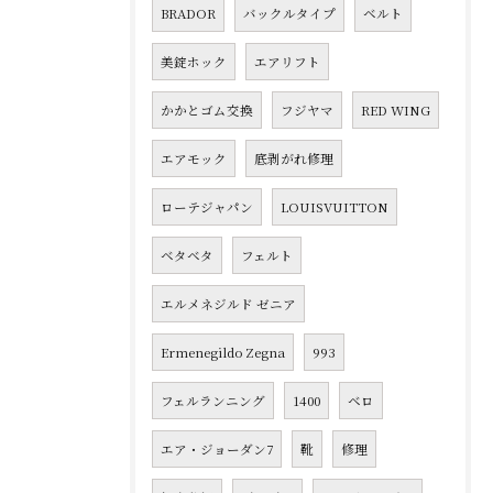
BRADOR
バックルタイプ
ベルト
美錠ホック
エアリフト
かかとゴム交換
フジヤマ
RED WING
エアモック
底剥がれ修理
ローテジャパン
LOUISVUITTON
ベタベタ
フェルト
エルメネジルド ゼニア
Ermenegildo Zegna
993
フェルランニング
1400
ベロ
エア・ジョーダン7
靴
修理