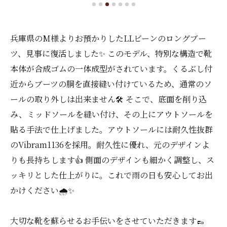
兵庫県のM様よりお預かりしたLLビーンのロングブー
ツ、見事に復活しました✨ このモデル、特別な構造で靴
本体が合成ゴムの一体成型がされています。くるぶし付
近からブーツの胴を直接縫い付けているため、通常のソ
ールの取り外しは出来ません🛠️ そこで、底面を削り込
み、ミッドソールを縫い付け、その上にアウトソールを
貼る手法で仕上げました。アウトソールには耐久性抜群
のVibram1136を採用。耐久性に優れ、元のデザインよ
りも長持ちします👍 側面のデザインも細かく調整し、ス
ッキリとした仕上がりに。これで雨の日も安心してお出
かけください🌧️✨
大切な靴を蘇らせるお手伝いをさせていただきます👞