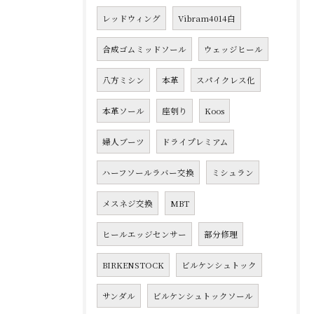
レッドウィング
Vibram4014白
合成ゴムミッドソール
ウェッジヒール
八方ミシン
本革
スパイクレス化
本革ソール
座刳り
Koos
婦人ブーツ
ドライプレミアム
ハーフソールラバー交換
ミシュラン
メスネジ交換
MBT
ヒールエッジセンサー
部分修理
BIRKENSTOCK
ビルケンシュトック
サンダル
ビルケンシュトックソール