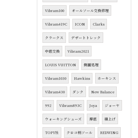
Vibram100
オールソール交換修理
Vibram419C
ICON
Clarks
クラークス
デザートトレック
中底交換
Vibram2021
LOUIS VUITTON
側面処理
Vibram1030
Hawkins
ホーキンス
Vibram430
ダンク
New Balance
992
Vibram893C
Joya
ジョーヤ
ウォーキングシューズ
厚底
積上げ
TOPY社
クロコ柄ソール
REDWING