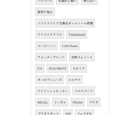
ハイパーV
水濡れに強い
滑らない
座刳り加工
ソフトスパイク交換式オールソール修理
アリストクラフト
Timbaland
コールハーン
Cole Haan
ウォータープルーフ
合成ゴムソール
574
DOLOMITE
ドロミテ
オーロラシューズ
コルチナ
アイリッシュセッター
ペコスブーツ
REGAL
リーガル
PRADA
プラダ
プラダスポーツ
990
フェラガモ