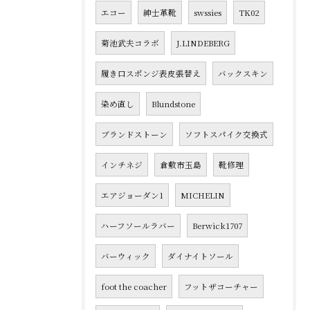
エコー
紳士革靴
swssies
TK02
菊池武夫コラボ
J.LINDEBERG
履き口スポンジ表皮張替え
バックスキン
染め直し
Blundstone
ブランドストーン
ソフトスパイク交換式
インチネジ
倉敷市玉島
靴修理
エアジョーダン1
MICHELIN
ハーフソールラバー
Berwick1707
バーウィック
ダイナイトソール
foot the coacher
フットザコーチャー