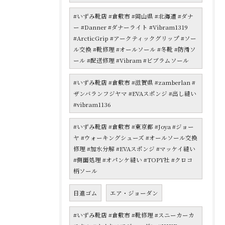
#いずみ靴店 #倉敷市 #岡山県 #北海道 #ダナ
ー #Danner #ダナーライト #Vibram1319
#ArcticGrip #アークティックグリップ #ソー
ル交換 #靴修理 #オールソール #冬靴 #防滑ソ
ール #配送修理 #Vibram #ビブラムソール
#いずみ靴店 #倉敷市 #滋賀県 #zamberlan #
ザンバランフジヤマ #EVAスポンジ #出し縫い
#vibram1136
#いずみ靴店 #倉敷市 #東京都 #Joya #ジョー
ヤ #ウォーキングシューズ #オールソール交換
修理 #加水分解 #EVAスポンジ #マッケイ縫い
#側面処理 #オパンケ縫い #TOPY社 #クロコ
柄ソール
日進ゴム
エア・ジョーダン
#いずみ靴店 #倉敷市 #靴修理 #スニーカーカ