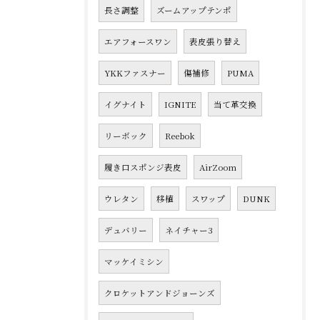
長さ調整
ズームアップテンポ
エアフォースワン
表皮張り替え
YKKファスナー
傷補修
PUMA
イグナイト
IGNITE
当て革交換
リーボック
Reebok
履き口スポンジ表皮
AirZoom
ウレタン
移植
スワップ
DUNK
デュバリー
ネイチャー3
マッケイミシン
クロケットアンドジョーンズ