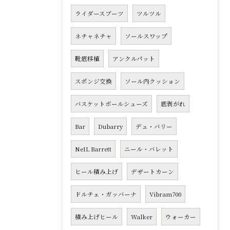
ライダースブーツ
ツルツル
ネチャネチャ
ソールスワップ
靴底移植
アンクルパット
スポンジ交換
ソール内クッション
バスケットボールシューズ
底剥がれ
Bar
Dubarry
デュ・バリー
NeIL Barrett
ニール・バレット
ヒール積み上げ
デザートカーン
ドルチェ・ガッバーナ
Vibram700
積み上げヒール
Walker
ウォーカー