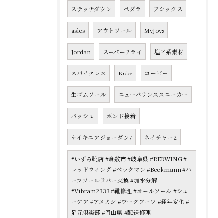
ステッチダウン
ペダラ
アシックス
asics
アウトソール
MyJoys
Jordan
スーパーフライ
塩ビ系素材
スパイクレス
Kobe
コービー
生ゴムソール
ニューバランススニーカー
バッシュ
ボンド接着
ナイキエアジョーダン7
ネイチャー2
#いずみ靴店 #倉敷市 #岐阜県 #REDWING #
レッドウィング #ベックマン #Beckmann #ハ
ーフソールラバー交換 #加水分解
#Vibram2333 #靴修理 #オールソール #シュ
ーケア #アメカジ #ワークブーツ #経年変化 #
足元倶楽部 #岡山県 #配送修理