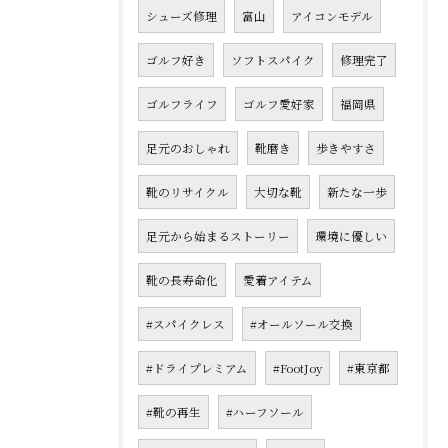
シューズ修理
富山
アイコンモデル
ゴルフ好き
ソフトスパイク
修理完了
ゴルフライフ
ゴルフ愛好家
福岡県
足元のおしゃれ
靴磨き
歩きやすさ
靴のリサイクル
大切な靴
新たな一歩
足元から始まるストーリー
環境に優しい
靴の長寿命化
愛着アイテム
#スパイクレス
#オールソール交換
#ドライプレミアム
#FootJoy
#東京都
#靴の再生
#ハーフソール