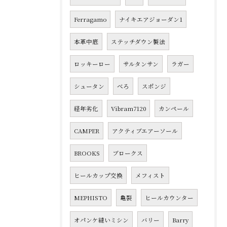
Ferragamo
ナイキエアジョーダン1
本革中底
ステッチダウン製法
ロッキーロー
サルタンサン
ラガー
シュータン
べろ
スポンジ
経年劣化
Vibram7120
カンペール
CAMPER
アクティブエアーソール
BROOKS
ブロークス
ヒールカップ交換
メフィスト
MEPHISTO
亀裂
ヒールカウンター
オパンケ縫いミシン
バリー
Barry