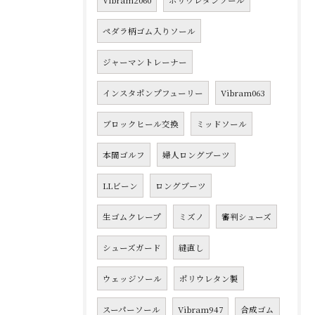
Vibram2060
ポリウレタンソール
ペダラ柄ゴム入りソール
ジャーマントレーナー
インスタポンプフューリー
Vibram063
ブロックヒール交換
ミッドソール
本間ゴルフ
婦人ロングブーツ
LLビーン
ロングブーツ
生ゴムクレープ
ミズノ
審判シューズ
シューズガード
縫直し
ウェッジソール
ポリウレタン製
スーパーソール
Vibram947
合成ゴム