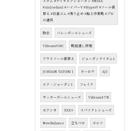
スタム #ナイキエアジョーダン #NIKE
#AirJordan1 #ハイパーV #HyperV #ソール張
替え #日進ゴム #滑り止め #船上作業靴 #プロ
の道具
除去
バレーボールシューズ
Vibram930C
靴紐通し修理
アウトソール張替え
ジョーダンテイタム1
JORDAN TATUM 1
ターロウ
AJ1
エア・ジョーダン1
フェイク
サッカーボールシューズ
Vibram477B
ゼクシオ
XXIO
スパイクレシューズ
NewBalance
立ちベロ
ゴルフ