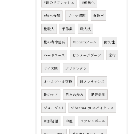
#靴のリフレッシュ
#軽量化
#加水分解
ブーツ修理
倉敷市
靴職人
手作業
職人技
靴の寿命延長
Vibramソール
耐久性
ハードユース
ビンテージブーツ
流行
サイズ感
ポリウレタン
オールソール交換
靴メンテナンス
靴のケア
日々の歩み
足元美学
ジョーダン1
Vibram419Cスパイクレス
跡形処理
中底
ラフレンボール