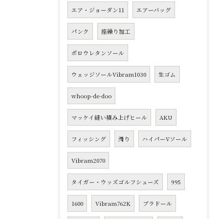
エア・ジョーダン11
エアーバッグ
パンク
座繰り加工
ポロウレタンソール
ウェッジソールVibram1030
生ゴム
whoop-de-doo
マッケイ縫い積み上げヒール
AKU
フィッシング
滑り
ハイパーVソール
Vibram2070
タイガー・ウッズゴルフシューズ
995
1600
Vibram762K
ブラドール