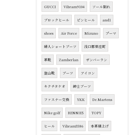
GUCCI
Vibram9104
ソール割れ
ブロックヒール
ピンヒール
and1
shoes
Air Force
Mizuno
プーマ
婦人ショートブーツ
浅口郡里庄町
革靴
Zamberlan
ザンバーラン
登山靴
ブーツ
アイコン
キクチタケオ
紳士ブーツ
ファスナー交換
YKK
Dr.Martens
Nike golf
RENNIE5
TOPY
ヒール
Vibram5586
本革積上げ