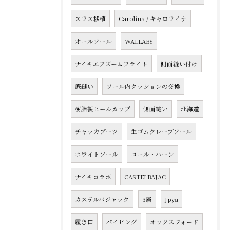
スラス移植
Carolina / キャロライナ
オールソール
WALLABY
ナイキエアズームフライト
側面縫い付け
底縫い
ソール内クッションの交換
樹脂製ヒールカップ
側面縫い
北海道
チャッカブーツ
生ゴムクレープソール
ホワイトソール
コール・ハーン
ナイキコラボ
CASTELBAJAC
カステルバジャック
3層
Jpya
履き口
パイピング
オックスフォード