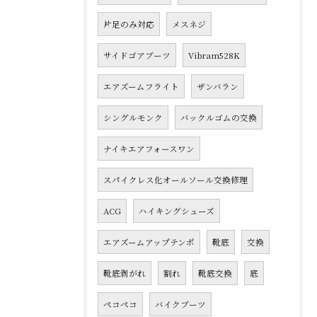
片足のみ対応
メスネジ
サイドゴアブーツ
Vibram528K
エアズームフライト
ザンバラン
シングルモンク
バックルゴムの交換
ナイキエアフォースワン
スパイクレス化オールソール交換修理
ACG
ハイキングシューズ
エアズームアップテンポ
靴底
交換
靴底剥がれ
割れ
靴底交換
底
ペコペコ
バイクブーツ