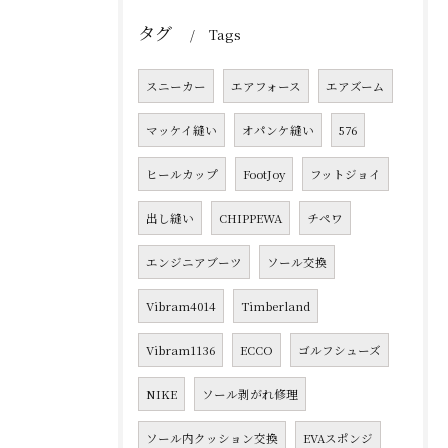
タグ
Tags
スニーカー
エアフォース
エアズーム
マッケイ縫い
オパンケ縫い
576
ヒールカップ
FootJoy
フットジョイ
出し縫い
CHIPPEWA
チペワ
エンジニアブーツ
ソール交換
Vibram4014
Timberland
Vibram1136
ECCO
ゴルフシューズ
NIKE
ソール剥がれ修理
ソール内クッション交換
EVAスポンジ