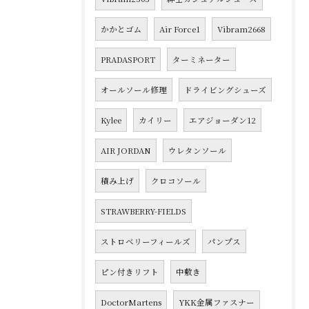
かかとゴム
Air Force1
Vibram2668
PRADASPORT
ターミネーター
オールソール修理
ドライビングシューズ
Kylee
カイリー
エアジョーダン12
AIR JORDAN
ウレタンソール
積み上げ
クロコソール
STRAWBERRY-FIELDS
ストロベリーフィールズ
パンプス
ピン付きリフト
中敷き
DoctorMartens
YKK金属ファスナー