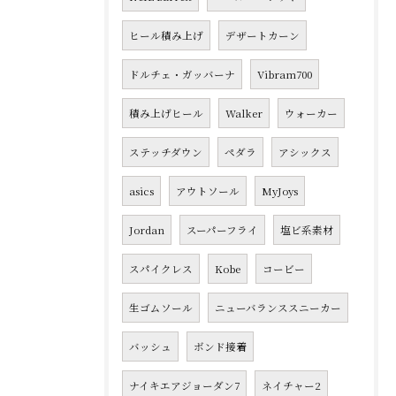
ヒール積み上げ
デザートカーン
ドルチェ・ガッバーナ
Vibram700
積み上げヒール
Walker
ウォーカー
ステッチダウン
ペダラ
アシックス
asics
アウトソール
MyJoys
Jordan
スーパーフライ
塩ビ系素材
スパイクレス
Kobe
コービー
生ゴムソール
ニューバランススニーカー
バッシュ
ボンド接着
ナイキエアジョーダン7
ネイチャー2