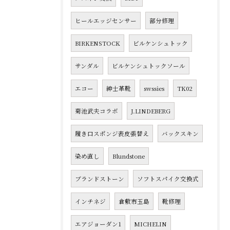
ヒールエッジセンサー
部分修理
BIRKENSTOCK
ビルケンシュトック
サンダル
ビルケンシュトックソール
エコー
紳士革靴
swssies
TK02
菊池武夫コラボ
J.LINDEBERG
履き口スポンジ表皮張替え
バックスキン
染め直し
Blundstone
ブランドストーン
ソフトスパイク交換式
インチネジ
倉敷市玉島
靴修理
エアジョーダン1
MICHELIN