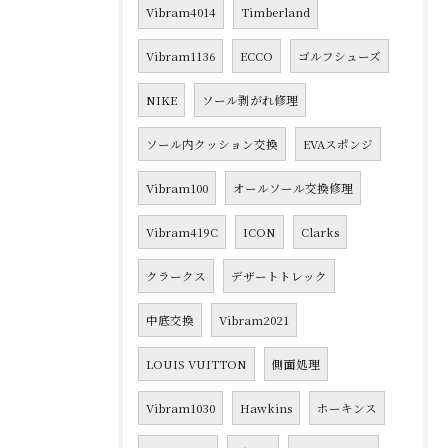
Vibram4014
Timberland
Vibram1136
ECCO
ゴルフシューズ
NIKE
ソール剥がれ修理
ソール内クッション交換
EVAスポンジ
Vibram100
オールソール交換修理
Vibram419C
ICON
Clarks
クラークス
デザートトレック
中底交換
Vibram2021
LOUIS VUITTON
側面処理
Vibram1030
Hawkins
ホーキンス