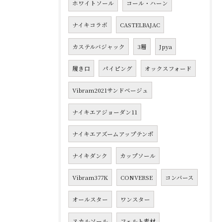
ホワイトソール
コール・ハーン
ナイキコラボ
CASTELBAJAC
カステルバジャック
3層
Jpya
履き口
パイピング
オックスフォード
Vibram2021サンドベージュ
ナイキエアジョーダン11
ナイキエアズームアップテンポ
ナイキダンク
カップソール
Vibram377K
CONVERSE
コンバース
オールスター
ワンスター
スカルソール
フェルト素材