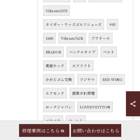
Vibram2070
タイガー・ウッズゴルフシューズ
995
1600
Vibram762K
ブラドール
BRADOR
バックルタイプ
ベルト
美錠ホック
エアリフト
かかとゴム交換
フジヤマ
RED WING
エアモック
底剥がれ修理
ローテジャパン
LOUISVUITTON
ベタベタ
フェルト
修理事例はこちら
お問い合わせはこちら
エルメネジルド ゼニア