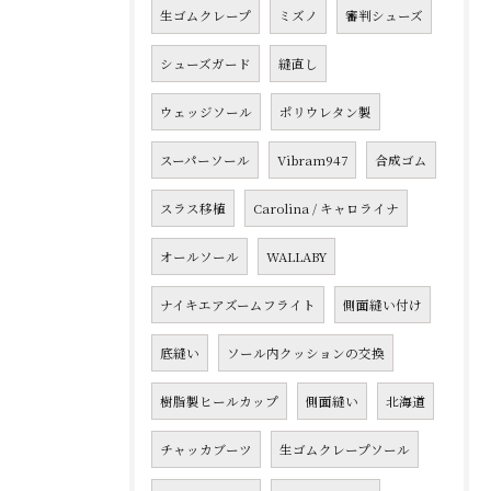
生ゴムクレープ
ミズノ
審判シューズ
シューズガード
縫直し
ウェッジソール
ポリウレタン製
スーパーソール
Vibram947
合成ゴム
スラス移植
Carolina / キャロライナ
オールソール
WALLABY
ナイキエアズームフライト
側面縫い付け
底縫い
ソール内クッションの交換
樹脂製ヒールカップ
側面縫い
北海道
チャッカブーツ
生ゴムクレープソール