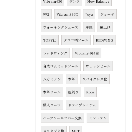
Vibram430
ダンク
New Balance
992
Vibram893C
Joya
ジョーヤ
ウォーキングシューズ
厚底
積上げ
TOPY社
クロコ柄ソール
REDWING
レッドウィング
Vibram4014白
合成ゴムミッドソール
ウェッジヒール
八方ミシン
本革
スパイクレス化
本革ソール
座刳り
Koos
婦人ブーツ
ドライプレミアム
ハーフソールラバー交換
ミシュラン
メスネジ交換
MBT