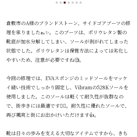
倉敷市のA様のブランドストーン、サイドゴアブーツの修
理を承りました👞✨。このブーツは、ポリウレタン製の
靴底が加水分解してしまい、ソールが剥がれてしまった
状態でした。ポリウレタンは保管方法によっては劣化し
やすいため、注意が必要ですね🧐。
今回の修理では、EVAスポンジのミッドソールをマッケ
イ縫い技術でしっかり固定し、Vibramの528Kソールを
使用しました。このソールは軽くて耐久性が抜群なの
で、街歩きには最適です🚶‍♂️。耐久性に優れたソールで、
再び颯爽と街にお出かけいただけます👍。
靴は日々の歩みを支える大切なアイテムですから、きち