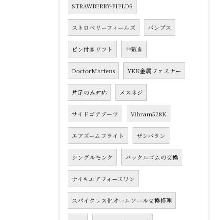
STRAWBERRY-FIELDS
ストロベリーフィールズ
パンプス
ピン付きリフト
中敷き
DoctorMartens
YKK金属ファスナー
片足のみ対応
メスネジ
サイドゴアブーツ
Vibram528K
エアズームフライト
ザンバラン
シングルモンク
バックルゴムの交換
ナイキエアフォースワン
スパイクレス化オールソール交換修理