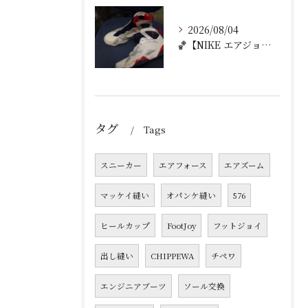
2026/08/04
🏀【NIKE エアジョーダン7 加水分解修理｜ミッドソール交...
タグ
Tags
スニーカー
エアフォース
エアズーム
マッケイ縫い
オパンケ縫い
576
ヒールカップ
FootJoy
フットジョイ
出し縫い
CHIPPEWA
チペワ
エンジニアブーツ
ソール交換