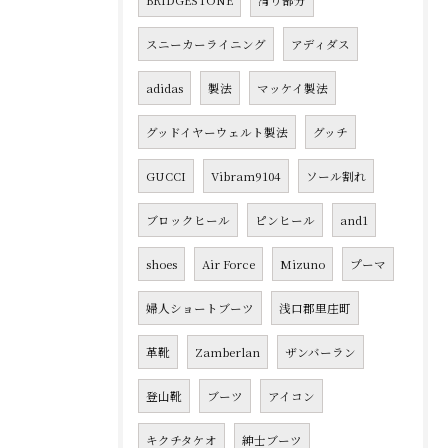
BRIDGESTONE
滑り部分
スニーカーライニング
アディダス
adidas
製法
マッケイ製法
グッドイヤーウェルト製法
グッチ
GUCCI
Vibram9104
ソール割れ
ブロックヒール
ピンヒール
and1
shoes
Air Force
Mizuno
プーマ
婦人ショートブーツ
浅口郡里庄町
革靴
Zamberlan
ザンバーラン
登山靴
ブーツ
アイコン
キクチタケオ
紳士ブーツ