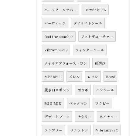
ハーフソールラバー
Berwick1707
バーウィック
ダイナイトソール
foot the coacher
フットザコーチャー
VibramS1219
ウィンターソール
ナイキエアフォース・ワン
靴選び
MERRELL
メレル
ロッシ
Rossi
履き口スポンジ
滑り革
インソール
MIU MIU
ベックマン
ワラビー
デザートブーツ
ナタリー
ネイチャー
ランブラー
ラシュトン
Vibram298C