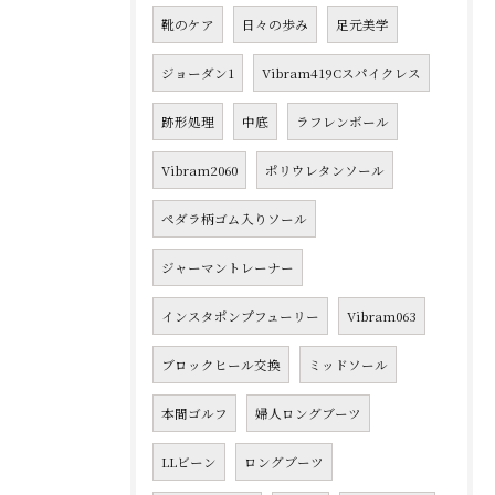
靴のケア
日々の歩み
足元美学
ジョーダン1
Vibram419Cスパイクレス
跡形処理
中底
ラフレンボール
Vibram2060
ポリウレタンソール
ペダラ柄ゴム入りソール
ジャーマントレーナー
インスタポンプフューリー
Vibram063
ブロックヒール交換
ミッドソール
本間ゴルフ
婦人ロングブーツ
LLビーン
ロングブーツ