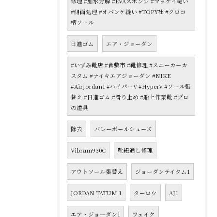
修理 #加水分解 #EVAスポンジ #マッケイ縫い
#側面処理 #オパンケ縫い #TOPY社 #クロコ
柄ソール
日進ゴム
エア・ジョーダン
#いずみ靴店 #倉敷市 #靴修理 #スニーカーカ
スタム #ナイキエアジョーダン #NIKE
#AirJordan1 #ハイパーV #HyperV #ソール張
替え #日進ゴム #滑り止め #船上作業靴 #プロ
の道具
除去
バレーボールシューズ
Vibram930C
靴紐通し修理
アウトソール張替え
ジョーダンテイタム1
JORDAN TATUM 1
ターロウ
AJ1
エア・ジョーダン1
フェイク