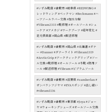
#いずみ靴店 #倉敷市 #岐阜県 #REDWING #
レッドウィング #ベックマン #Beckmann #ハ
ーフソールラバー交換 #加水分解
#Vibram2333 #靴修理 #オールソール #シュ
ーケア #アメカジ #ワークブーツ #経年変化 #
足元倶楽部 #岡山県 #配送修理
#いずみ靴店 #倉敷市 #岡山県 #北海道 #ダナ
ー #Danner #ダナーライト #Vibram1319
#ArcticGrip #アークティックグリップ #ソー
ル交換 #靴修理 #オールソール #冬靴 #防滑ソ
ール #配送修理 #Vibram #ビブラムソール
#いずみ靴店 #倉敷市 #滋賀県 #zamberlan #
ザンバランフジヤマ #EVAスポンジ #出し縫い
#vibram1136
#いずみ靴店 #倉敷市 #東京都 #Joya #ジョー
ヤ #ウォーキングシューズ #オールソール交換