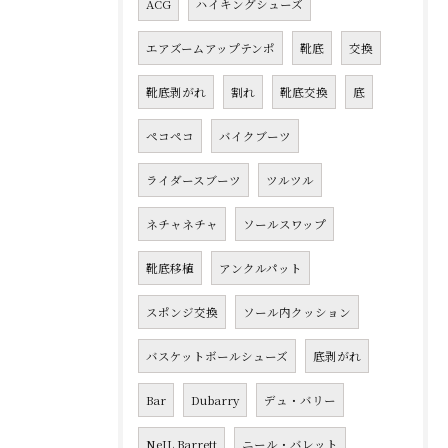
ACG
ハイキングシューズ
エアズームアップテンポ
靴底
交換
靴底剥がれ
割れ
靴底交換
底
ペコペコ
バイクブーツ
ライダースブーツ
ツルツル
ネチャネチャ
ソールスワップ
靴底移植
アンクルパット
スポンジ交換
ソール内クッション
バスケットボールシューズ
底剥がれ
Bar
Dubarry
デュ・バリー
NeIL Barrett
ニール・バレット