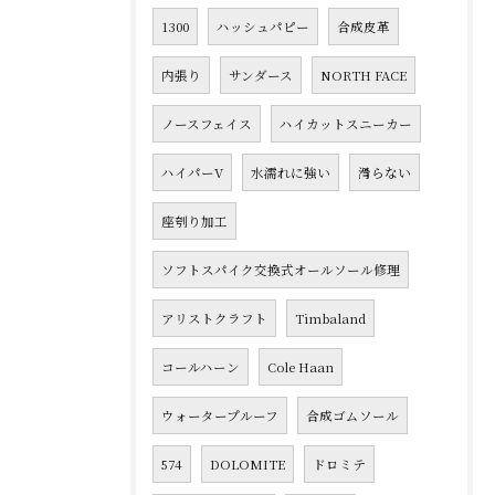
1300
ハッシュパピー
合成皮革
内張り
サンダース
NORTH FACE
ノースフェイス
ハイカットスニーカー
ハイパーV
水濡れに強い
滑らない
座刳り加工
ソフトスパイク交換式オールソール修理
アリストクラフト
Timbaland
コールハーン
Cole Haan
ウォータープルーフ
合成ゴムソール
574
DOLOMITE
ドロミテ