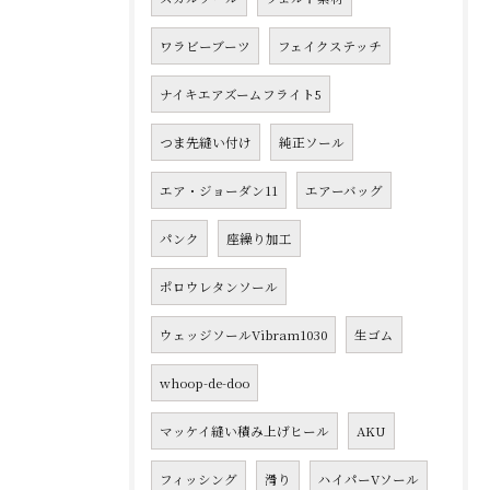
ワラビーブーツ
フェイクステッチ
ナイキエアズームフライト5
つま先縫い付け
純正ソール
エア・ジョーダン11
エアーバッグ
パンク
座繰り加工
ポロウレタンソール
ウェッジソールVibram1030
生ゴム
whoop-de-doo
マッケイ縫い積み上げヒール
AKU
フィッシング
滑り
ハイパーVソール