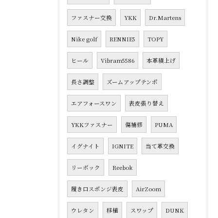
ファスナー交換
YKK
Dr.Martens
Nike golf
RENNIE5
TOPY
ヒール
Vibram5586
本革積上げ
長さ調整
ズームアップテンポ
エアフォースワン
表皮張り替え
YKKファスナー
傷補修
PUMA
イグナイト
IGNITE
当て革交換
リーボック
Reebok
履き口スポンジ表皮
AirZoom
ウレタン
移植
スワップ
DUNK