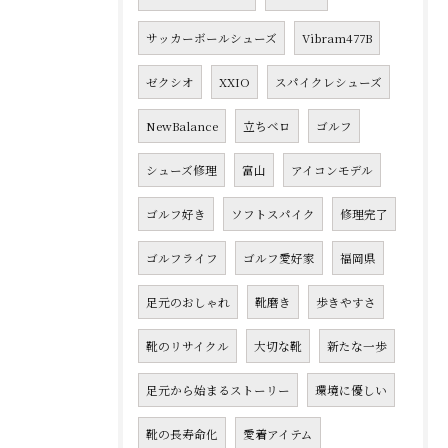
サッカーボールシューズ
Vibram477B
ゼクシオ
XXIO
スパイクレシューズ
NewBalance
立ちベロ
ゴルフ
シューズ修理
富山
アイコンモデル
ゴルフ好き
ソフトスパイク
修理完了
ゴルフライフ
ゴルフ愛好家
福岡県
足元のおしゃれ
靴磨き
歩きやすさ
靴のリサイクル
大切な靴
新たな一歩
足元から始まるストーリー
環境に優しい
靴の長寿命化
愛着アイテム