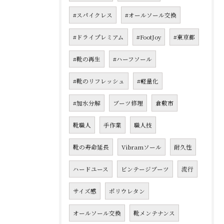
#スパイクレス
#オールソール交換
#ドライプレミアム
#FootJoy
#東京都
#靴の再生
#ハーフソール
#靴のリフレッシュ
#軽量化
#加水分解
ブーツ修理
倉敷市
靴職人
手作業
職人技
靴の寿命延長
Vibramソール
耐久性
ハードユース
ビンテージブーツ
流行
サイズ感
ポリウレタン
オールソール交換
靴メンテナンス