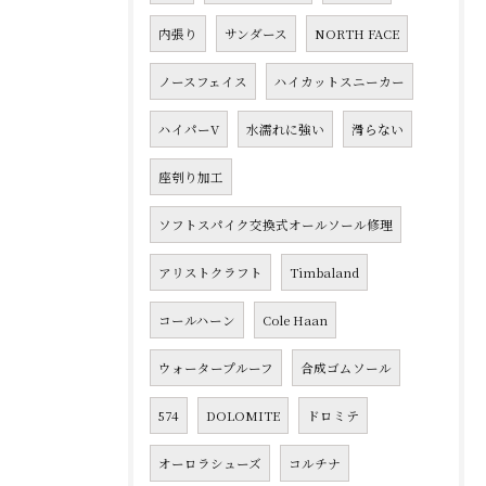
内張り
サンダース
NORTH FACE
ノースフェイス
ハイカットスニーカー
ハイパーV
水濡れに強い
滑らない
座刳り加工
ソフトスパイク交換式オールソール修理
アリストクラフト
Timbaland
コールハーン
Cole Haan
ウォータープルーフ
合成ゴムソール
574
DOLOMITE
ドロミテ
オーロラシューズ
コルチナ