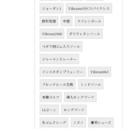
ジョーダン1
Vibram419Cスパイクレス
跡形処理
中底
ラフレンボール
Vibram2060
ポリウレタンソール
ペダラ柄ゴム入りソール
ジャーマントレーナー
インスタポンプフューリー
Vibram063
ブロックヒール交換
ミッドソール
本間ゴルフ
婦人ロングブーツ
LLビーン
ロングブーツ
生ゴムクレープ
ミズノ
審判シューズ