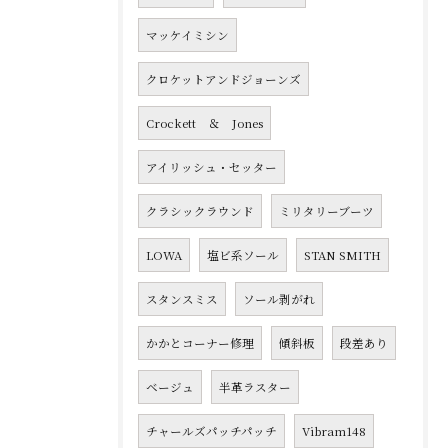
マッケイミシン
クロケットアンドジョーンズ
Crockett ＆ Jones
アイリッシュ・セッター
クラシックラウンド
ミリタリーブーツ
LOWA
塩ビ系ソール
STAN SMITH
スタンスミス
ソール剥がれ
かかとコーナー修理
傾斜板
段差あり
ベージュ
半革ラスター
チャールズパッチパッチ
Vibram148