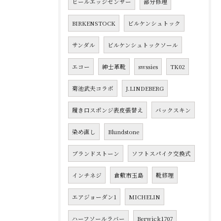
ヒールエッジセンサー
部分修理
BIRKENSTOCK
ビルケンシュトック
サンダル
ビルケンシュトックソール
エコー
紳士革靴
swssies
TK02
菊池武夫コラボ
J.LINDEBERG
履き口スポンジ表皮張替え
バックスキン
染め直し
Blundstone
ブランドストーン
ソフトスパイク交換式
インチネジ
倉敷市玉島
靴修理
エアジョーダン1
MICHELIN
ハーフソールラバー
Berwick1707