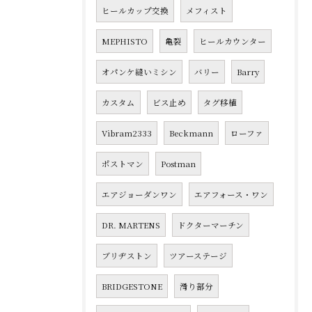
ヒールカップ交換
メフィスト
MEPHISTO
亀裂
ヒールカウンター
オパンケ縫いミシン
バリー
Barry
カスタム
ビス止め
タグ移植
Vibram2333
Beckmann
ローファ
ポストマン
Postman
エアジョーダンワン
エアフォース・ワン
DR. MARTENS
ドクターマーチン
ブリヂストン
ツアーステージ
BRIDGESTONE
滑り部分