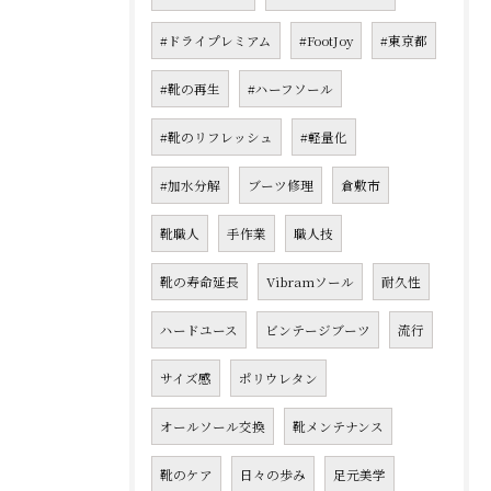
#ドライプレミアム
#FootJoy
#東京都
#靴の再生
#ハーフソール
#靴のリフレッシュ
#軽量化
#加水分解
ブーツ修理
倉敷市
靴職人
手作業
職人技
靴の寿命延長
Vibramソール
耐久性
ハードユース
ビンテージブーツ
流行
サイズ感
ポリウレタン
オールソール交換
靴メンテナンス
靴のケア
日々の歩み
足元美学