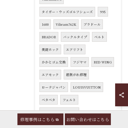
タイガー・ウッズゴルフシューズ
995
1600
Vibram762K
ブラドール
BRADOR
バックルタイプ
ベルト
美錠ホック
エアリフト
かかとゴム交換
フジヤマ
RED WING
エアモック
底剥がれ修理
ローテジャパン
LOUISVUITTON
ベタベタ
フェルト
エルメネジルド ゼニア
修理事例はこちら
お問い合わせはこちら
Ermenegildo Zegna
993