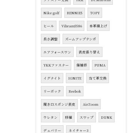
Nike golf
RENNIE5
TOPY
ヒール
Vibram5586
本革積上げ
長さ調整
ズームアップテンポ
エアフォースワン
表皮張り替え
YKKファスナー
傷補修
PUMA
イグナイト
IGNITE
当て革交換
リーボック
Reebok
履き口スポンジ表皮
AirZoom
ウレタン
移植
スワップ
DUNK
デュバリー
ネイチャー3