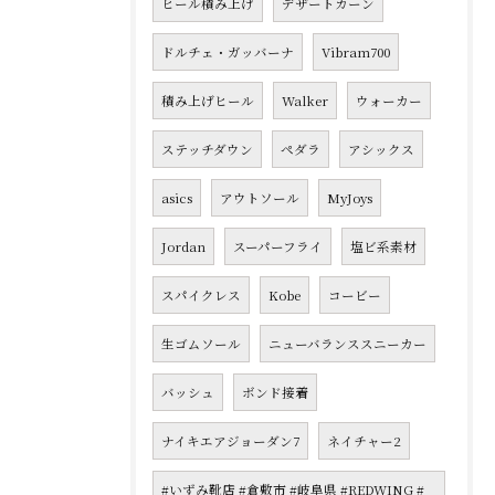
ヒール積み上げ
デザートカーン
ドルチェ・ガッバーナ
Vibram700
積み上げヒール
Walker
ウォーカー
ステッチダウン
ペダラ
アシックス
asics
アウトソール
MyJoys
Jordan
スーパーフライ
塩ビ系素材
スパイクレス
Kobe
コービー
生ゴムソール
ニューバランススニーカー
バッシュ
ボンド接着
ナイキエアジョーダン7
ネイチャー2
#いずみ靴店 #倉敷市 #岐阜県 #REDWING #