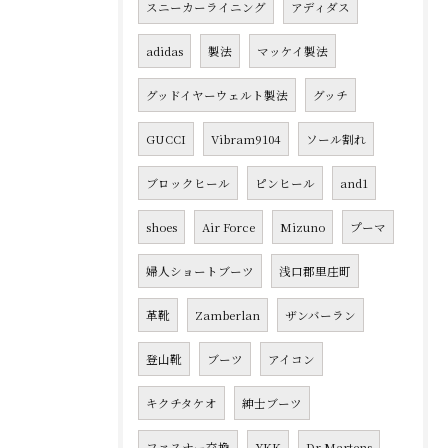
スニーカーライニング
アディダス
adidas
製法
マッケイ製法
グッドイヤーウェルト製法
グッチ
GUCCI
Vibram9104
ソール割れ
ブロックヒール
ピンヒール
and1
shoes
Air Force
Mizuno
プーマ
婦人ショートブーツ
浅口郡里庄町
革靴
Zamberlan
ザンバーラン
登山靴
ブーツ
アイコン
キクチタケオ
紳士ブーツ
ファスナー交換
YKK
Dr.Martens