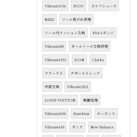
Vibram1136
ECCO
ゴルフシューズ
NIKE
ソール剥がれ修理
ソール内クッション交換
EVAスポンジ
Vibram100
オールソール交換修理
Vibram419C
ICON
Clarks
クラークス
デザートトレック
中底交換
Vibram2021
LOUIS VUITTON
側面処理
Vibram1030
Hawkins
ホーキンス
Vibram430
ダンク
New Balance