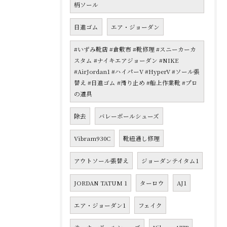
柄ソール
日進ゴム
エア・ジョーダン
#いずみ靴店 #倉敷市 #靴修理 #スニーカーカ
スタム #ナイキエアジョーダン #NIKE
#AirJordan1 #ハイパーV #HyperV #ソール張
替え #日進ゴム #滑り止め #船上作業靴 #プロ
の道具
除去
バレーボールシューズ
Vibram930C
靴紐通し修理
アウトソール張替え
ジョーダンテイタム1
JORDAN TATUM 1
ターロウ
AJ1
エア・ジョーダン1
フェイク