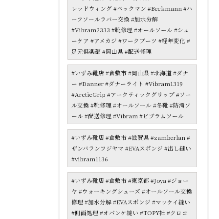
レッドウィング #ベックマン #Beckmann #ハ
ーフソールラバー交換 #加水分解
#Vibram2333 #靴修理 #オールソール #シュ
ーケア #アメカジ #ワークブーツ #経年変化 #
足元倶楽部 #岡山県 #配送修理
#いずみ靴店 #倉敷市 #岡山県 #北海道 #ダナ
ー #Danner #ダナーライト #Vibram1319
#ArcticGrip #アークティックグリップ #ソー
ル交換 #靴修理 #オールソール #冬靴 #防滑ソ
ール #配送修理 #Vibram #ビブラムソール
#いずみ靴店 #倉敷市 #滋賀県 #zamberlan #
ザンバランフジヤマ #EVAスポンジ #出し縫い
#vibram1136
#いずみ靴店 #倉敷市 #東京都 #Joya #ジョー
ヤ #ウォーキングシューズ #オールソール交換
修理 #加水分解 #EVAスポンジ #マッケイ縫い
#側面処理 #オパンケ縫い #TOPY社 #クロコ