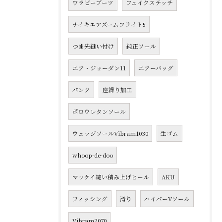
ワラビーブーツ
フェイクステッチ
ナイキエアズームフライト5
つま先縫い付け
純正ソール
エア・ジョーダン11
エアーバッグ
パンク
座繰り加工
ポロウレタンソール
ウェッジソールVibram1030
生ゴム
whoop-de-doo
マッケイ縫い積み上げヒール
AKU
フィッシング
滑り
ハイパーVソール
Vibram2070