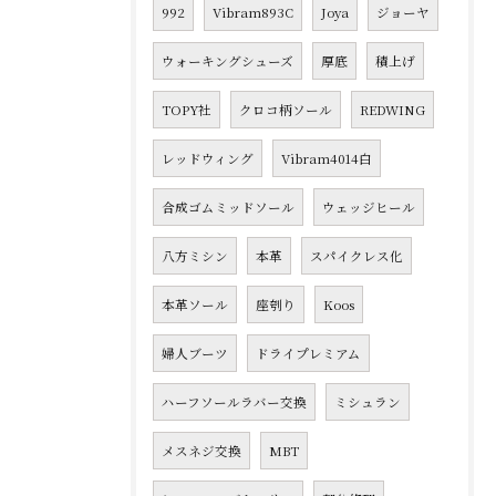
992
Vibram893C
Joya
ジョーヤ
ウォーキングシューズ
厚底
積上げ
TOPY社
クロコ柄ソール
REDWING
レッドウィング
Vibram4014白
合成ゴムミッドソール
ウェッジヒール
八方ミシン
本革
スパイクレス化
本革ソール
座刳り
Koos
婦人ブーツ
ドライプレミアム
ハーフソールラバー交換
ミシュラン
メスネジ交換
MBT