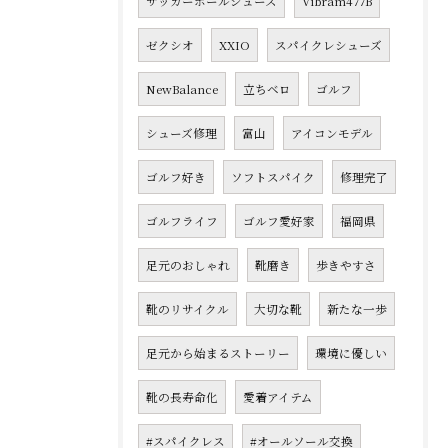
サッカーボールシューズ
Vibram477B
ゼクシオ
XXIO
スパイクレシューズ
NewBalance
立ちベロ
ゴルフ
シューズ修理
富山
アイコンモデル
ゴルフ好き
ソフトスパイク
修理完了
ゴルフライフ
ゴルフ愛好家
福岡県
足元のおしゃれ
靴磨き
歩きやすさ
靴のリサイクル
大切な靴
新たな一歩
足元から始まるストーリー
環境に優しい
靴の長寿命化
愛着アイテム
#スパイクレス
#オールソール交換