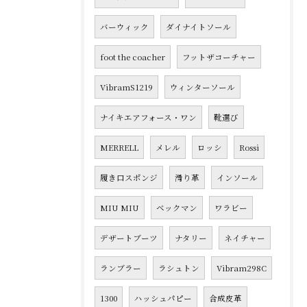
バーウィック
ダイナイトソール
foot the coacher
フットザコーチャー
VibramS1219
ウィンターソール
ナイキエアフォース・ワン
靴選び
MERRELL
メレル
ロッシ
Rossi
履き口スポンジ
滑り革
インソール
MIU MIU
ベックマン
ワラビー
デザートブーツ
ナタリー
ネイチャー
ランブラー
ラシュトン
Vibram298C
1300
ハッシュパピー
合成皮革