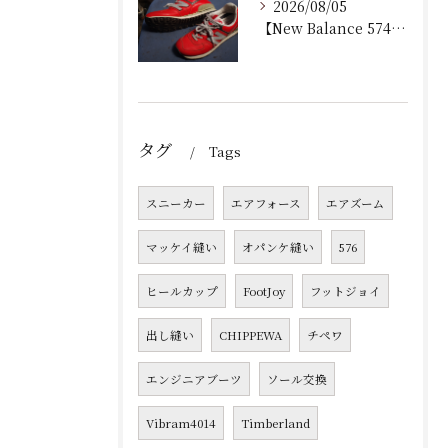
2026/08/05
【New Balance 574 修理｜加水分解したウェッジ...
タグ
Tags
スニーカー
エアフォース
エアズーム
マッケイ縫い
オパンケ縫い
576
ヒールカップ
FootJoy
フットジョイ
出し縫い
CHIPPEWA
チペワ
エンジニアブーツ
ソール交換
Vibram4014
Timberland