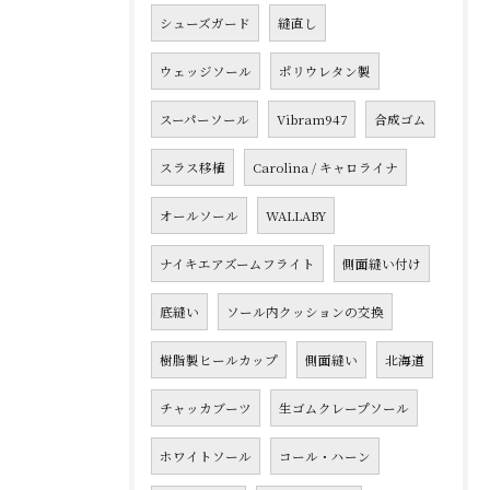
シューズガード
縫直し
ウェッジソール
ポリウレタン製
スーパーソール
Vibram947
合成ゴム
スラス移植
Carolina / キャロライナ
オールソール
WALLABY
ナイキエアズームフライト
側面縫い付け
底縫い
ソール内クッションの交換
樹脂製ヒールカップ
側面縫い
北海道
チャッカブーツ
生ゴムクレープソール
ホワイトソール
コール・ハーン