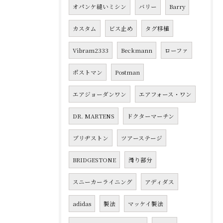
オパンケ縫いミシン
バリー
Barry
カスタム
ビス止め
タグ移植
Vibram2333
Beckmann
ローファ
ポストマン
Postman
エアジョーダンワン
エアフォース・ワン
DR. MARTENS
ドクターマーチン
ブリヂストン
ツアーステージ
BRIDGESTONE
滑り部分
スニーカーライニング
アディダス
adidas
製法
マッケイ製法