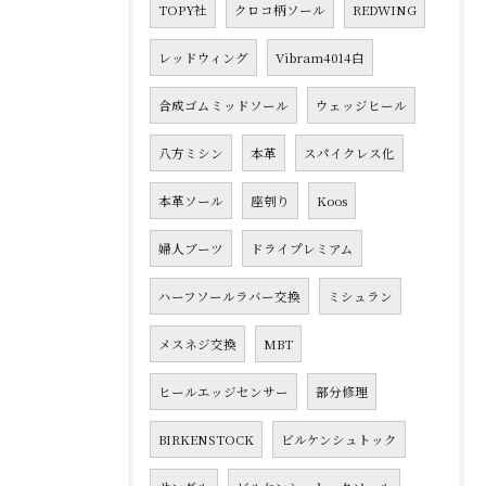
TOPY社
クロコ柄ソール
REDWING
レッドウィング
Vibram4014白
合成ゴムミッドソール
ウェッジヒール
八方ミシン
本革
スパイクレス化
本革ソール
座刳り
Koos
婦人ブーツ
ドライプレミアム
ハーフソールラバー交換
ミシュラン
メスネジ交換
MBT
ヒールエッジセンサー
部分修理
BIRKENSTOCK
ビルケンシュトック