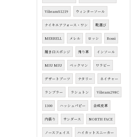
VibramS1219
ウィンターソール
ナイキエアフォース・ワン
靴選び
MERRELL
メレル
ロッシ
Rossi
履き口スポンジ
滑り革
インソール
MIU MIU
ベックマン
ワラビー
デザートブーツ
ナタリー
ネイチャー
ランブラー
ラシュトン
Vibram298C
1300
ハッシュパピー
合成皮革
内張り
サンダース
NORTH FACE
ノースフェイス
ハイカットスニーカー