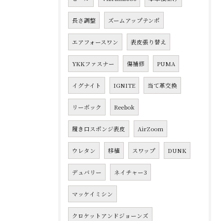
長さ調整
ズームアップテンポ
エアフォースワン
表皮張り替え
YKKファスナー
傷補修
PUMA
イグナイト
IGNITE
当て革交換
リーボック
Reebok
履き口スポンジ表皮
AirZoom
ウレタン
移植
スワップ
DUNK
デュバリー
ネイチャー3
マッケイミシン
クロケットアンドジョーンズ