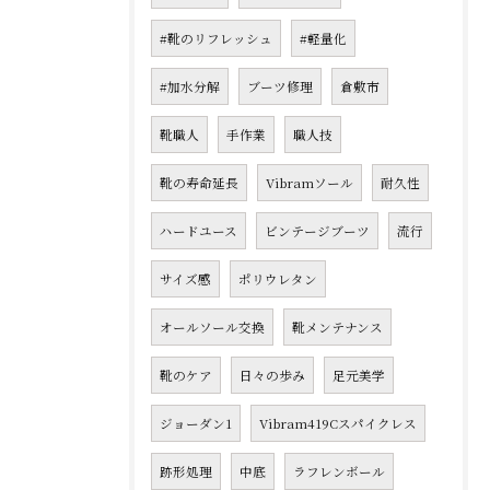
#靴のリフレッシュ
#軽量化
#加水分解
ブーツ修理
倉敷市
靴職人
手作業
職人技
靴の寿命延長
Vibramソール
耐久性
ハードユース
ビンテージブーツ
流行
サイズ感
ポリウレタン
オールソール交換
靴メンテナンス
靴のケア
日々の歩み
足元美学
ジョーダン1
Vibram419Cスパイクレス
跡形処理
中底
ラフレンボール