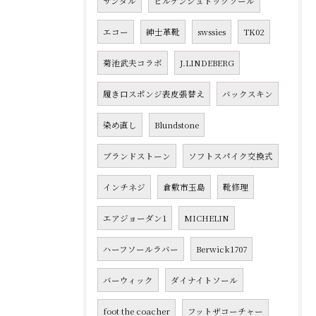
サンダル
ビルケンシュトックソール
エコー
紳士革靴
swssies
TK02
菊池武夫コラボ
J.LINDEBERG
履き口スポンジ表皮張替え
バックスキン
染め直し
Blundstone
ブランドストーン
ソフトスパイク交換式
インチネジ
倉敷市玉島
靴修理
エアジョーダン1
MICHELIN
ハーフソールラバー
Berwick1707
バーウィック
ダイナイトソール
foot the coacher
フットザコーチャー