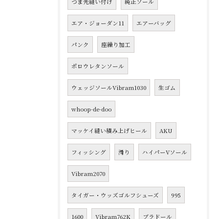
つま先縫い付け
純正ソール
エア・ジョーダン11
エアーバッグ
パンク
座繰り加工
ポロウレタンソール
ウェッジソールVibram1030
生ゴム
whoop-de-doo
マッケイ縫い積み上げヒール
AKU
フィッシング
滑り
ハイパーVソール
Vibram2070
タイガー・ウッズゴルフシューズ
995
1600
Vibram762K
ブラドール