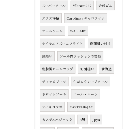
スーパーソール
Vibram947
合成ゴム
スラス移植
Carolina / キャロライナ
オールソール
WALLABY
ナイキエアズームフライト
側面縫い付け
底縫い
ソール内クッションの交換
樹脂製ヒールカップ
側面縫い
北海道
チャッカブーツ
生ゴムクレープソール
ホワイトソール
コール・ハーン
ナイキコラボ
CASTELBAJAC
カステルバジャック
3層
Jpya