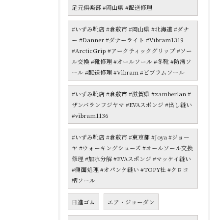
足元倶楽部 #岡山県 #配送修理
#いずみ靴店 #倉敷市 #岡山県 #北海道 #ダナ
ー #Danner #ダナーライト #Vibram1319
#ArcticGrip #アークティックグリップ #ソー
ル交換 #靴修理 #オールソール #冬靴 #防滑ソ
ール #配送修理 #Vibram #ビブラムソール
#いずみ靴店 #倉敷市 #滋賀県 #zamberlan #
ザンバランフジヤマ #EVAスポンジ #出し縫い
#vibram1136
#いずみ靴店 #倉敷市 #東京都 #Joya #ジョー
ヤ #ウォーキングシューズ #オールソール交換
修理 #加水分解 #EVAスポンジ #マッケイ縫い
#側面処理 #オパンケ縫い #TOPY社 #クロコ
柄ソール
日進ゴム
エア・ジョーダン