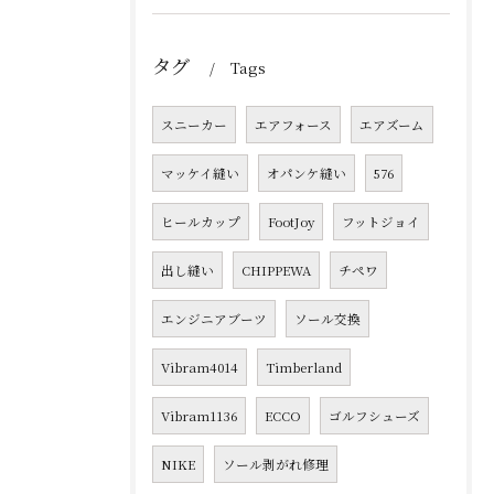
タグ
Tags
スニーカー
エアフォース
エアズーム
マッケイ縫い
オパンケ縫い
576
ヒールカップ
FootJoy
フットジョイ
出し縫い
CHIPPEWA
チペワ
エンジニアブーツ
ソール交換
Vibram4014
Timberland
Vibram1136
ECCO
ゴルフシューズ
NIKE
ソール剥がれ修理