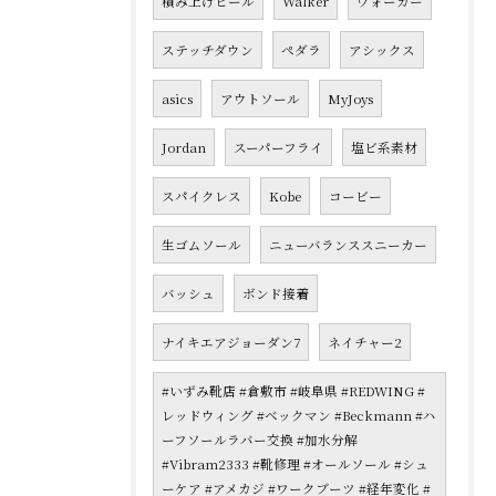
積み上げヒール
Walker
ウォーカー
ステッチダウン
ペダラ
アシックス
asics
アウトソール
MyJoys
Jordan
スーパーフライ
塩ビ系素材
スパイクレス
Kobe
コービー
生ゴムソール
ニューバランススニーカー
バッシュ
ボンド接着
ナイキエアジョーダン7
ネイチャー2
#いずみ靴店 #倉敷市 #岐阜県 #REDWING #
レッドウィング #ベックマン #Beckmann #ハ
ーフソールラバー交換 #加水分解
#Vibram2333 #靴修理 #オールソール #シュ
ーケア #アメカジ #ワークブーツ #経年変化 #