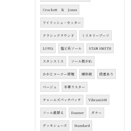
Crockett ＆ Jones
アイリッシュ・セッター
クラシックラウンド
ミリタリーブーツ
LOWA
塩ビ系ソール
STAN SMITH
スタンスミス
ソール剥がれ
かかとコーナー修理
傾斜板
段差あり
ベージュ
半革ラスター
チャールズパッチパッチ
Vibram148
ソール張替え
Danner
ダナー
デッキシューズ
Standard