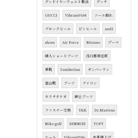
グッドイヤーウェルト製法
グッチ
GUCCI
Vibram9104
ソール割れ
ブロックヒール
ピンヒール
and1
shoes
Air Force
Mizuno
プーマ
婦人ショートブーツ
浅口郡里庄町
革靴
Zamberlan
ザンバーラン
登山靴
ブーツ
アイコン
キクチタケオ
紳士ブーツ
ファスナー交換
YKK
Dr.Martens
Nike golf
RENNIE5
TOPY
ヒール
Vibram5586
本革積上げ