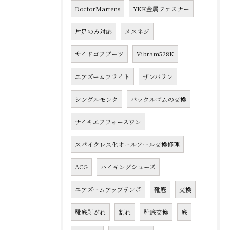
DoctorMartens
YKK金属ファスナー
片足のみ対応
メスネジ
サイドゴアブーツ
Vibram528K
エアズームフライト
ザンバラン
シングルモンク
バックルゴムの交換
ナイキエアフォースワン
スパイクレス化オールソール交換修理
ACG
ハイキングシューズ
エアズームアップテンポ
靴底
交換
靴底剥がれ
割れ
靴底交換
底