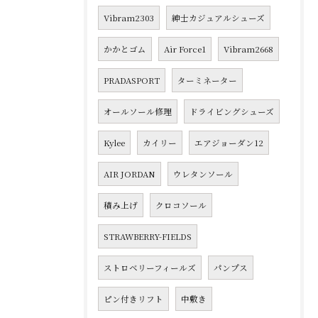
Vibram2303
紳士カジュアルシューズ
かかとゴム
Air Force1
Vibram2668
PRADASPORT
ターミネーター
オールソール修理
ドライビングシューズ
Kylee
カイリー
エアジョーダン12
AIR JORDAN
ウレタンソール
積み上げ
クロコソール
STRAWBERRY-FIELDS
ストロベリーフィールズ
パンプス
ピン付きリフト
中敷き