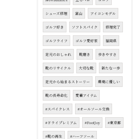
シューズ修理
富山
アイコンモデル
ゴルフ好き
ソフトスパイク
修理完了
ゴルフライフ
ゴルフ愛好家
福岡県
足元のおしゃれ
靴磨き
歩きやすさ
靴のリサイクル
大切な靴
新たな一歩
足元から始まるストーリー
環境に優しい
靴の長寿命化
愛着アイテム
#スパイクレス
#オールソール交換
#ドライプレミアム
#FootJoy
#東京都
#靴の再生
#ハーフソール