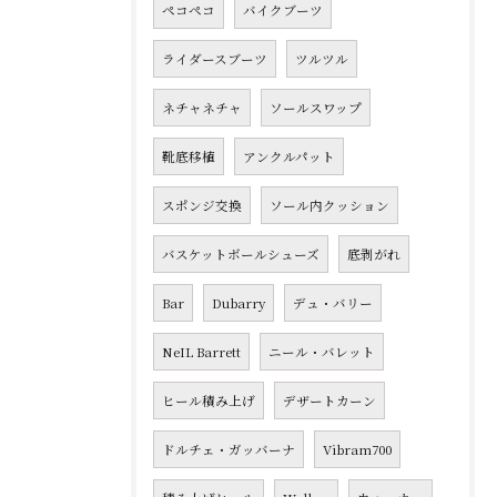
ペコペコ
バイクブーツ
ライダースブーツ
ツルツル
ネチャネチャ
ソールスワップ
靴底移植
アンクルパット
スポンジ交換
ソール内クッション
バスケットボールシューズ
底剥がれ
Bar
Dubarry
デュ・バリー
NeIL Barrett
ニール・バレット
ヒール積み上げ
デザートカーン
ドルチェ・ガッバーナ
Vibram700