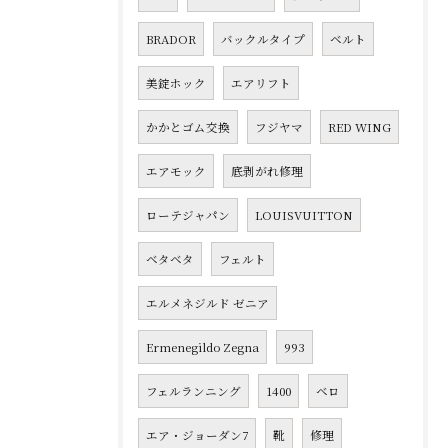
BRADOR
バックルタイプ
ベルト
美錠ホック
エアリフト
かかとゴム交換
フジヤマ
RED WING
エアモック
底剥がれ修理
ローテジャパン
LOUISVUITTON
ベタベタ
フェルト
エルメネジルド ゼニア
Ermenegildo Zegna
993
フェルランニング
1400
ベロ
エア・ジョーダン7
靴
修理