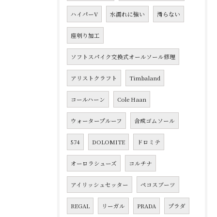
ハイパーV
水濡れに強い
滑らない
座刳り加工
ソフトスパイク交換式オールソール修理
アリストクラフト
Timbaland
コールハーン
Cole Haan
ウォータープルーフ
合成ゴムソール
574
DOLOMITE
ドロミテ
オーロラシューズ
コルチナ
アイリッシュセッター
ペコスブーツ
REGAL
リーガル
PRADA
プラダ