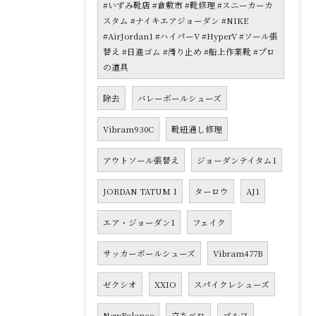
#いずみ靴店 #倉敷市 #靴修理 #スニーカーカ
スタム #ナイキエアジョーダン #NIKE
#AirJordan1 #ハイパーV #HyperV #ソール張
替え #日進ゴム #滑り止め #船上作業靴 #プロ
の道具
除去
バレーボールシューズ
Vibram930C
靴紐通し修理
アウトソール張替え
ジョーダンテイタム1
JORDAN TATUM 1
ターロウ
AJ1
エア・ジョーダン1
フェイク
サッカーボールシューズ
Vibram477B
ゼクシオ
XXIO
スパイクレシューズ
NewBalance
立ちベロ
ゴルフ