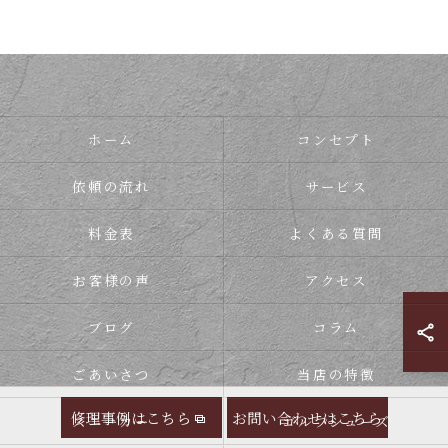
ホーム
コンセプト
依頼の流れ
サービス
料金表
よくある質問
お客様の声
アクセス
ブログ
コラム
ごあいさつ
当店の特徴
修理事例はこちら
お問い合わせはこちら
スニーカー
ゴルフシューズ