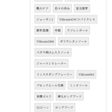
靴のケア
日々の歩み
足元美学
ジョーダン1
Vibram419Cスパイクレス
跡形処理
中底
ラフレンボール
Vibram2060
ポリウレタンソール
ペダラ柄ゴム入りソール
ジャーマントレーナー
インスタポンプフューリー
Vibram063
ブロックヒール交換
ミッドソール
本間ゴルフ
婦人ロングブーツ
LLビーン
ロングブーツ