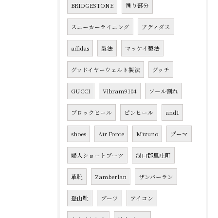
BRIDGESTONE
滑り部分
スニーカーライニング
アディダス
adidas
製法
マッケイ製法
グッドイヤーウェルト製法
グッチ
GUCCI
Vibram9104
ソール割れ
ブロックヒール
ピンヒール
and1
shoes
Air Force
Mizuno
プーマ
婦人ショートブーツ
浅口郡里庄町
革靴
Zamberlan
ザンバーラン
登山靴
ブーツ
アイコン