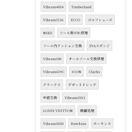
Vibram4014
Timberland
Vibram1136
ECCO
ゴルフシューズ
NIKE
ソール剥がれ修理
ソール内クッション交換
EVAスポンジ
Vibram100
オールソール交換修理
Vibram419C
ICON
Clarks
クラークス
デザートトレック
中底交換
Vibram2021
LOUIS VUITTON
側面処理
Vibram1030
Hawkins
ホーキンス