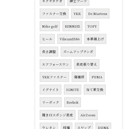
キクチタケオ
紳士ブーツ
ファスナー交換
YKK
Dr.Martens
Nike golf
RENNIE5
TOPY
ヒール
Vibram5586
本革積上げ
長さ調整
ズームアップテンポ
エアフォースワン
表皮張り替え
YKKファスナー
傷補修
PUMA
イグナイト
IGNITE
当て革交換
リーボック
Reebok
履き口スポンジ表皮
AirZoom
ウレタン
移植
スワップ
DUNK