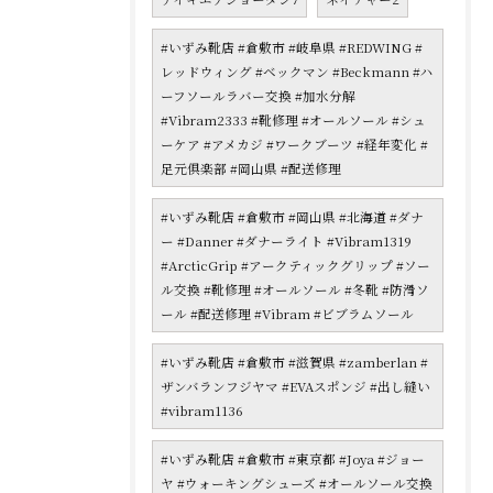
#いずみ靴店 #倉敷市 #岐阜県 #REDWING #
レッドウィング #ベックマン #Beckmann #ハ
ーフソールラバー交換 #加水分解
#Vibram2333 #靴修理 #オールソール #シュ
ーケア #アメカジ #ワークブーツ #経年変化 #
足元倶楽部 #岡山県 #配送修理
#いずみ靴店 #倉敷市 #岡山県 #北海道 #ダナ
ー #Danner #ダナーライト #Vibram1319
#ArcticGrip #アークティックグリップ #ソー
ル交換 #靴修理 #オールソール #冬靴 #防滑ソ
ール #配送修理 #Vibram #ビブラムソール
#いずみ靴店 #倉敷市 #滋賀県 #zamberlan #
ザンバランフジヤマ #EVAスポンジ #出し縫い
#vibram1136
#いずみ靴店 #倉敷市 #東京都 #Joya #ジョー
ヤ #ウォーキングシューズ #オールソール交換