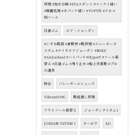
修理 #加水分解 #EVAスポンジ #マッケイ縫い
#側面処理 #オパンケ縫い #TOPY社 #クロコ
柄ソール
日進ゴム
エア・ジョーダン
#いずみ靴店 #倉敷市 #靴修理 #スニーカーカ
スタム #ナイキエアジョーダン #NIKE
#AirJordan1 #ハイパーV #HyperV #ソール張
替え #日進ゴム #滑り止め #船上作業靴 #プロ
の道具
除去
バレーボールシューズ
Vibram930C
靴紐通し修理
アウトソール張替え
ジョーダンテイタム1
JORDAN TATUM 1
ターロウ
AJ1