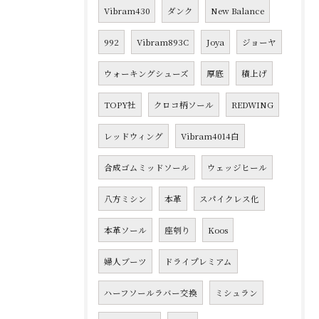
Vibram430
ダンク
New Balance
992
Vibram893C
Joya
ジョーヤ
ウォーキングシューズ
厚底
積上げ
TOPY社
クロコ柄ソール
REDWING
レッドウィング
Vibram4014白
合成ゴムミッドソール
ウェッジヒール
八方ミシン
本革
スパイクレス化
本革ソール
座刳り
Koos
婦人ブーツ
ドライプレミアム
ハーフソールラバー交換
ミシュラン