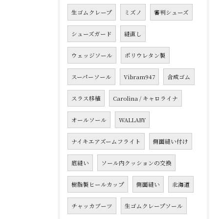
生ゴムクレープ
ミズノ
審判シューズ
シューズガード
縫直し
ウェッジソール
ポリウレタン製
スーパーソール
Vibram947
合成ゴム
スラス移植
Carolina / キャロライナ
オールソール
WALLABY
ナイキエアズームフライト
側面縫い付け
底縫い
ソール内クッションの交換
樹脂製ヒールカップ
側面縫い
北海道
チャッカブーツ
生ゴムクレープソール