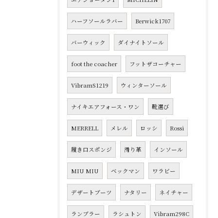
ハーフソールラバー
Berwick1707
バーウィック
ダイナイトソール
foot the coacher
フットザコーチャー
VibramS1219
ウィンターソール
ナイキエアフォース・ワン
靴選び
MERRELL
メレル
ロッシ
Rossi
履き口スポンジ
滑り革
インソール
MIU MIU
ベックマン
ワラビー
デザートブーツ
ナタリー
ネイチャー
ランブラー
ラシュトン
Vibram298C