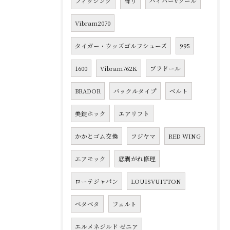
フィッシング
滑り
ハイパーVソール
Vibram2070
タイガー・ウッズゴルフシューズ
995
1600
Vibram762K
ブラドール
BRADOR
バックルタイプ
ベルト
美錠ホック
エアリフト
かかとゴム交換
フジヤマ
RED WING
エアモック
底剥がれ修理
ローテジャパン
LOUISVUITTON
ベタベタ
フェルト
エルメネジルド ゼニア