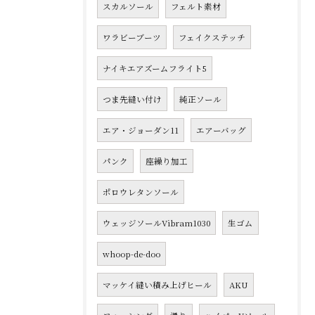
スカルソール
フェルト素材
ワラビーブーツ
フェイクステッチ
ナイキエアズームフライト5
つま先縫い付け
純正ソール
エア・ジョーダン11
エアーバッグ
パンク
座繰り加工
ポロウレタンソール
ウェッジソールVibram1030
生ゴム
whoop-de-doo
マッケイ縫い積み上げヒール
AKU