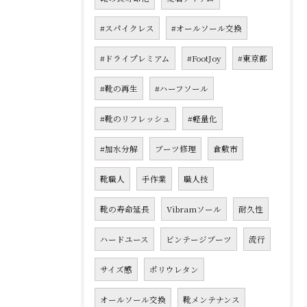
#スパイクレス
#オールソール交換
#ドライプレミアム
#FootJoy
#東京都
#靴の再生
#ハーフソール
#靴のリフレッシュ
#軽量化
#加水分解
ブーツ修理
倉敷市
靴職人
手作業
職人技
靴の寿命延長
Vibramソール
耐久性
ハードユース
ビンテージブーツ
流行
サイズ感
ポリウレタン
オールソール交換
靴メンテナンス