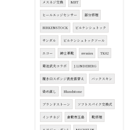
メスネジ交換
MBT
ヒールエッジセンサー
部分修理
BIRKENSTOCK
ビルケンシュトック
サンダル
ビルケンシュトックソール
エコー
紳士革靴
swssies
TK02
菊池武夫コラボ
J.LINDEBERG
履き口スポンジ表皮張替え
バックスキン
染め直し
Blundstone
ブランドストーン
ソフトスパイク交換式
インチネジ
倉敷市玉島
靴修理
エアジョーダン1
MICHELIN