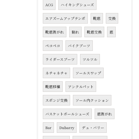
ACG
ハイキングシューズ
エアズームアップテンポ
靴底
交換
靴底剥がれ
割れ
靴底交換
底
ペコペコ
バイクブーツ
ライダースブーツ
ツルツル
ネチャネチャ
ソールスワップ
靴底移植
アンクルパット
スポンジ交換
ソール内クッション
バスケットボールシューズ
底剥がれ
Bar
Dubarry
デュ・バリー