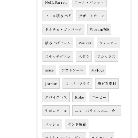
NeIL Barrett
ニール・バレット
ヒール積み上げ
デザートカーン
ドルチェ・ガッバーナ
Vibram700
積み上げヒール
Walker
ウォーカー
ステッチダウン
ペダラ
アシックス
asics
アウトソール
MyJoys
Jordan
スーパーフライ
塩ビ系素材
スパイクレス
Kobe
コービー
生ゴムソール
ニューバランススニーカー
バッシュ
ボンド接着
ナイキエアジョーダン7
ネイチャー2