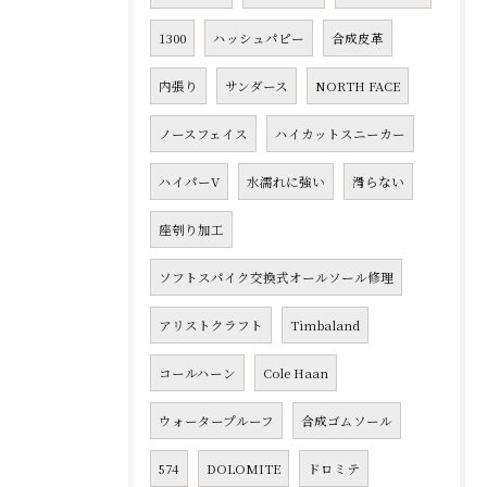
1300
ハッシュパピー
合成皮革
内張り
サンダース
NORTH FACE
ノースフェイス
ハイカットスニーカー
ハイパーV
水濡れに強い
滑らない
座刳り加工
ソフトスパイク交換式オールソール修理
アリストクラフト
Timbaland
コールハーン
Cole Haan
ウォータープルーフ
合成ゴムソール
574
DOLOMITE
ドロミテ