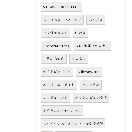
STRAWBERRY-FIELDS
ストロベリーフィールズ
パンプス
ピン付きリフト
中敷き
DoctorMartens
YKK金属ファスナー
片足のみ対応
メスネジ
サイドゴアブーツ
Vibram528K
エアズームフライト
ザンバラン
シングルモンク
バックルゴムの交換
ナイキエアフォースワン
スパイクレス化オールソール交換修理