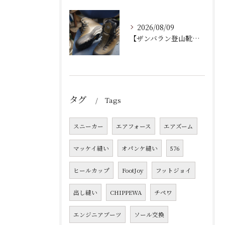
2026/08/09
【ザンバラン登山靴｜加水分解によるソール交換修理】
タグ
Tags
スニーカー
エアフォース
エアズーム
マッケイ縫い
オパンケ縫い
576
ヒールカップ
FootJoy
フットジョイ
出し縫い
CHIPPEWA
チペワ
エンジニアブーツ
ソール交換