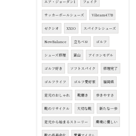
エア・ジョーダン1
フェイク
サッカーボールシューズ
Vibram477B
ゼクシオ
XXIO
スパイクレシューズ
NewBalance
立ちベロ
ゴルフ
シューズ修理
富山
アイコンモデル
ゴルフ好き
ソフトスパイク
修理完了
ゴルフライフ
ゴルフ愛好家
福岡県
足元のおしゃれ
靴磨き
歩きやすさ
靴のリサイクル
大切な靴
新たな一歩
足元から始まるストーリー
環境に優しい
靴の長寿命化
愛着アイテム