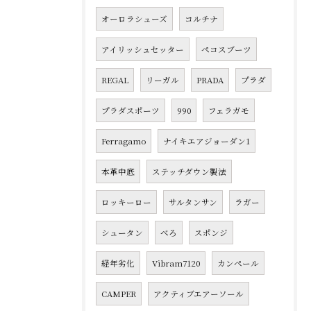
オーロラシューズ
コルチナ
アイリッシュセッター
ペコスブーツ
REGAL
リーガル
PRADA
プラダ
プラダスポーツ
990
フェラガモ
Ferragamo
ナイキエアジョーダン1
本革中底
ステッチダウン製法
ロッキーロー
サルタンサン
ラガー
シュータン
べろ
スポンジ
経年劣化
Vibram7120
カンペール
CAMPER
アクティブエアーソール