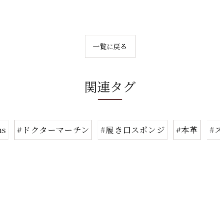
一覧に戻る
関連タグ
ns
#ドクターマーチン
#履き口スポンジ
#本革
#