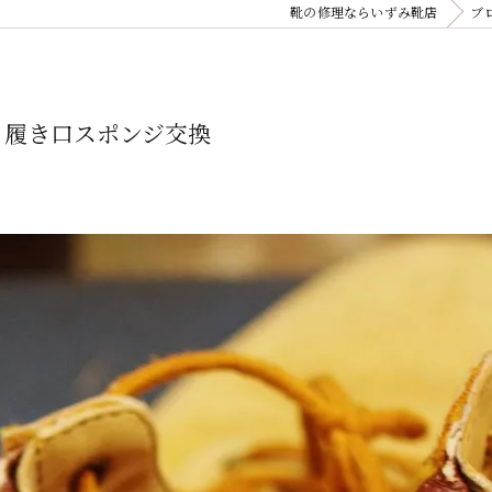
靴の修理ならいずみ靴店
ブ
ツ 履き口スポンジ交換