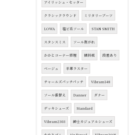
アイリッシュ・セッター
クラシックラウンド
ミリタリーブーツ
LOWA
塩ビ系ソール
STAN SMITH
スタンスミス
ソール剥がれ
かかとコーナー修理
傾斜板
段差あり
ベージュ
半革ラスター
チャールズパッチパッチ
Vibram148
ソール張替え
Danner
ダナー
デッキシューズ
Standard
Vibram2303
紳士カジュアルシューズ
かかとゴム
Air Force1
Vibram2668