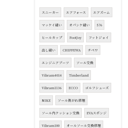
スニーカー
エアフォース
エアズーム
マッケイ縫い
オパンケ縫い
576
ヒールカップ
FootJoy
フットジョイ
出し縫い
CHIPPEWA
チペワ
エンジニアブーツ
ソール交換
Vibram4014
Timberland
Vibram1136
ECCO
ゴルフシューズ
NIKE
ソール剥がれ修理
ソール内クッション交換
EVAスポンジ
Vibram100
オールソール交換修理