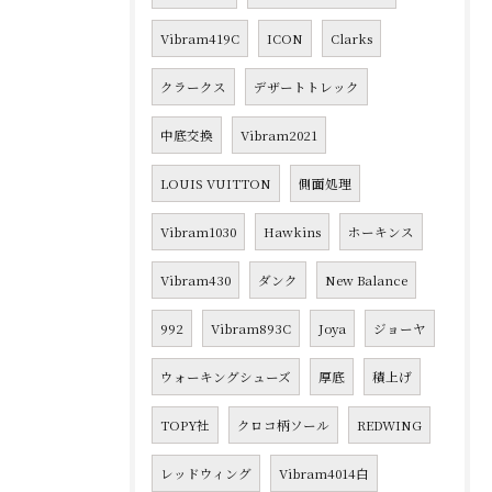
Vibram419C
ICON
Clarks
クラークス
デザートトレック
中底交換
Vibram2021
LOUIS VUITTON
側面処理
Vibram1030
Hawkins
ホーキンス
Vibram430
ダンク
New Balance
992
Vibram893C
Joya
ジョーヤ
ウォーキングシューズ
厚底
積上げ
TOPY社
クロコ柄ソール
REDWING
レッドウィング
Vibram4014白