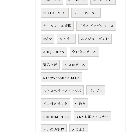
PRADASPORT
ターミネーター
オールソール修理
ドライビングシューズ
Kylee
カイリー
エアジョーダン12
AIR JORDAN
ウレタンソール
積み上げ
クロコソール
STRAWBERRY-FIELDS
ストロベリーフィールズ
パンプス
ピン付きリフト
中敷き
DoctorMartens
YKK金属ファスナー
片足のみ対応
メスネジ