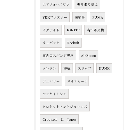
エアフォースワン
表皮張り替え
YKKファスナー
傷補修
PUMA
イグナイト
IGNITE
当て革交換
リーボック
Reebok
履き口スポンジ表皮
AirZoom
ウレタン
移植
スワップ
DUNK
デュバリー
ネイチャー3
マッケイミシン
クロケットアンドジョーンズ
Crockett ＆ Jones