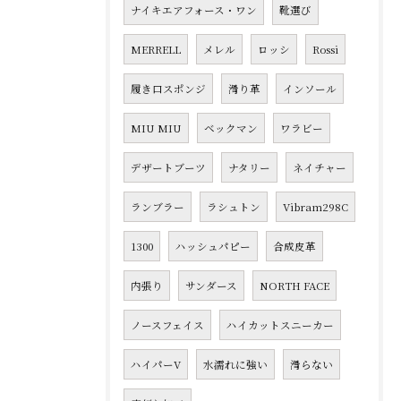
ナイキエアフォース・ワン
靴選び
MERRELL
メレル
ロッシ
Rossi
履き口スポンジ
滑り革
インソール
MIU MIU
ベックマン
ワラビー
デザートブーツ
ナタリー
ネイチャー
ランブラー
ラシュトン
Vibram298C
1300
ハッシュパピー
合成皮革
内張り
サンダース
NORTH FACE
ノースフェイス
ハイカットスニーカー
ハイパーV
水濡れに強い
滑らない