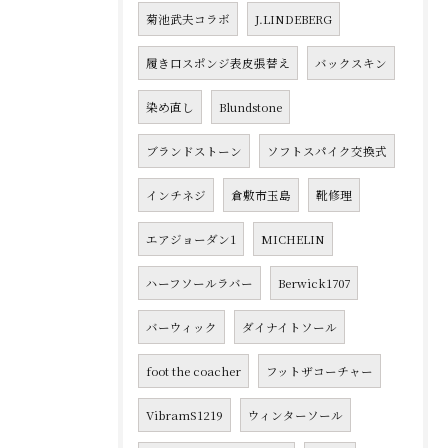
菊池武夫コラボ
J.LINDEBERG
履き口スポンジ表皮張替え
バックスキン
染め直し
Blundstone
ブランドストーン
ソフトスパイク交換式
インチネジ
倉敷市玉島
靴修理
エアジョーダン1
MICHELIN
ハーフソールラバー
Berwick1707
バーウィック
ダイナイトソール
foot the coacher
フットザコーチャー
VibramS1219
ウィンターソール