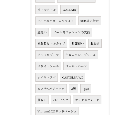
オールソール
WALLABY
ナイキエアズームフライト
側面縫い付け
底縫い
ソール内クッションの交換
樹脂製ヒールカップ
側面縫い
北海道
チャッカブーツ
生ゴムクレープソール
ホワイトソール
コール・ハーン
ナイキコラボ
CASTELBAJAC
カステルバジャック
3層
Jpya
履き口
パイピング
オックスフォード
Vibram2021サンドベージュ