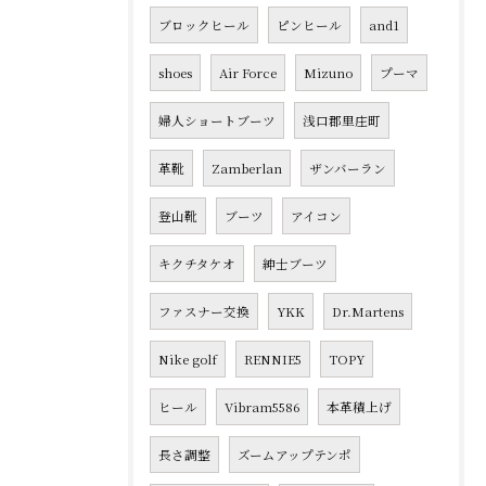
ブロックヒール
ピンヒール
and1
shoes
Air Force
Mizuno
プーマ
婦人ショートブーツ
浅口郡里庄町
革靴
Zamberlan
ザンバーラン
登山靴
ブーツ
アイコン
キクチタケオ
紳士ブーツ
ファスナー交換
YKK
Dr.Martens
Nike golf
RENNIE5
TOPY
ヒール
Vibram5586
本革積上げ
長さ調整
ズームアップテンポ