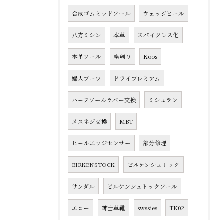
合成ゴムミッドソール
ウェッジヒール
八方ミシン
本革
スパイクレス化
本革ソール
座刳り
Koos
婦人ブーツ
ドライプレミアム
ハーフソールラバー交換
ミシュラン
メスネジ交換
MBT
ヒールエッジセンサー
部分修理
BIRKENSTOCK
ビルケンシュトック
サンダル
ビルケンシュトックソール
エコー
紳士革靴
swssies
TK02