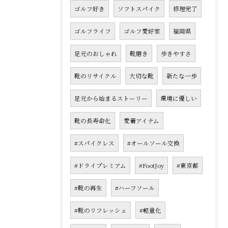
ゴルフ好き
ソフトスパイク
修理完了
ゴルフライフ
ゴルフ愛好家
福岡県
足元のおしゃれ
靴磨き
歩きやすさ
靴のリサイクル
大切な靴
新たな一歩
足元から始まるストーリー
環境に優しい
靴の長寿命化
愛着アイテム
#スパイクレス
#オールソール交換
#ドライプレミアム
#FootJoy
#東京都
#靴の再生
#ハーフソール
#靴のリフレッシュ
#軽量化