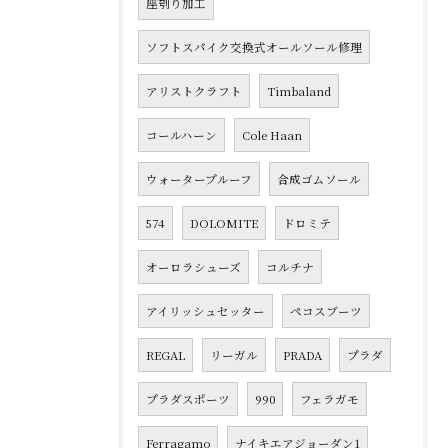
座刳り加工
ソフトスパイク交換式オールソール修理
アリストクラフト
Timbaland
コールハーン
Cole Haan
ウォータープルーフ
合成ゴムソール
574
DOLOMITE
ドロミテ
オーロラシューズ
コルチナ
アイリッシュセッター
ペコスブーツ
REGAL
リーガル
PRADA
プラダ
プラダスポーツ
990
フェラガモ
Ferragamo
ナイキエアジョーダン1