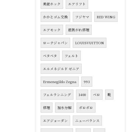
美錠ホック
エアリフト
かかとゴム交換
フジヤマ
RED WING
エアモック
底剥がれ修理
ローテジャパン
LOUISVUITTON
ベタベタ
フェルト
エルメネジルド ゼニア
Ermenegildo Zegna
993
フェルランニング
1400
ベロ
靴
修理
加水分解
ボロボロ
エアジョーダン
ニューバランス