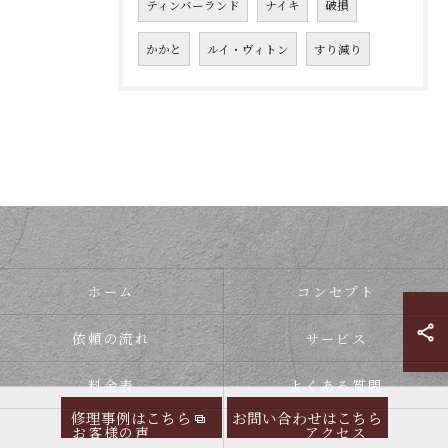
ティンバーランド
ナイキ
破損
かかと
ルイ・ヴィトン
すり減り
ホーム
コンセプト
依頼の流れ
サービス
料金表
よくある質問
修理事例はこちら
お問い合わせはこちら
お客様の声
アクセス