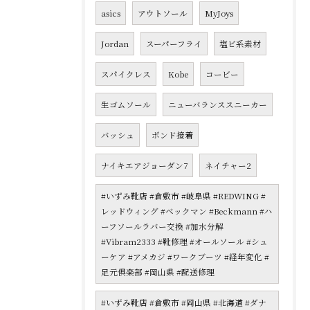
asics
アウトソール
MyJoys
Jordan
スーパーフライ
塩ビ系素材
スパイクレス
Kobe
コービー
生ゴムソール
ニューバランススニーカー
バッシュ
ボンド接着
ナイキエアジョーダン7
ネイチャー2
#いずみ靴店 #倉敷市 #岐阜県 #REDWING #
レッドウィング #ベックマン #Beckmann #ハ
ーフソールラバー交換 #加水分解
#Vibram2333 #靴修理 #オールソール #シュ
ーケア #アメカジ #ワークブーツ #経年変化 #
足元倶楽部 #岡山県 #配送修理
#いずみ靴店 #倉敷市 #岡山県 #北海道 #ダナ