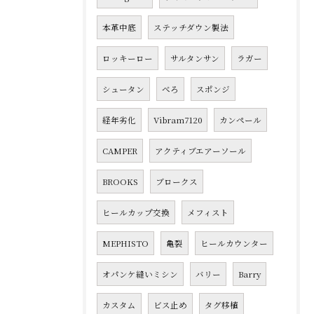
本革中底
ステッチダウン製法
ロッキーロー
サルタンサン
ラガー
シュータン
べろ
スポンジ
経年劣化
Vibram7120
カンペール
CAMPER
アクティブエアーソール
BROOKS
ブロークス
ヒールカップ交換
メフィスト
MEPHISTO
亀裂
ヒールカウンター
オパンケ縫いミシン
バリー
Barry
カスタム
ビス止め
タグ移植