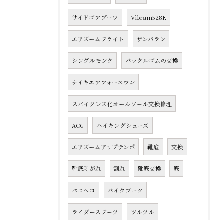
サイドゴアブーツ
Vibram528K
エアズームフライト
ザンバラン
シングルモンク
バックルゴムの交換
ナイキエアフォースワン
スパイクレス化オールソール交換修理
ACG
ハイキングシューズ
エアズームアップテンポ
靴底
交換
靴底剥がれ
割れ
靴底交換
底
ペコペコ
バイクブーツ
ライダースブーツ
ツルツル