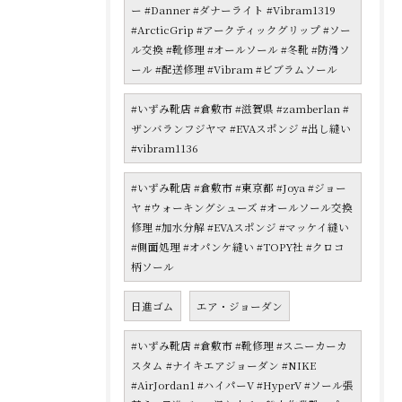
ー #Danner #ダナーライト #Vibram1319
#ArcticGrip #アークティックグリップ #ソー
ル交換 #靴修理 #オールソール #冬靴 #防滑ソ
ール #配送修理 #Vibram #ビブラムソール
#いずみ靴店 #倉敷市 #滋賀県 #zamberlan #
ザンバランフジヤマ #EVAスポンジ #出し縫い
#vibram1136
#いずみ靴店 #倉敷市 #東京都 #Joya #ジョー
ヤ #ウォーキングシューズ #オールソール交換
修理 #加水分解 #EVAスポンジ #マッケイ縫い
#側面処理 #オパンケ縫い #TOPY社 #クロコ
柄ソール
日進ゴム
エア・ジョーダン
#いずみ靴店 #倉敷市 #靴修理 #スニーカーカ
スタム #ナイキエアジョーダン #NIKE
#AirJordan1 #ハイパーV #HyperV #ソール張