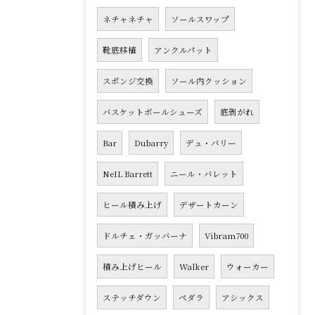
ネチャネチャ
ソールスワップ
靴底移植
アンクルパット
スポンジ交換
ソール内クッション
バスケットボールシューズ
底剥がれ
Bar
Dubarry
デュ・バリー
NeIL Barrett
ニール・バレット
ヒール積み上げ
デザートカーン
ドルチェ・ガッバーナ
Vibram700
積み上げヒール
Walker
ウォーカー
ステッチダウン
ペダラ
アシックス