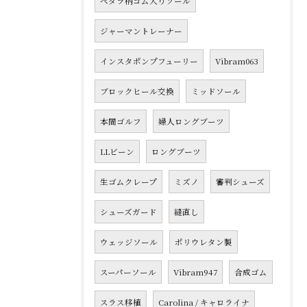
ペダラ柄ゴム入りソール
ジャーマントレーナー
インスタポンプフューリー
Vibram063
ブロックヒール交換
ミッドソール
本間ゴルフ
婦人ロングブーツ
LLビーン
ロングブーツ
生ゴムクレープ
ミズノ
審判シューズ
シューズガード
縫直し
ウェッジソール
ポリウレタン製
スーパーソール
Vibram947
合成ゴム
スラス移植
Carolina / キャロライナ