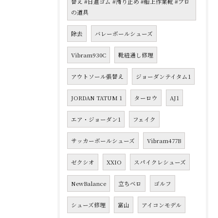
替え #日進ゴム #滑り止め #船上作業靴 #プロ
の道具
除去
バレーボールシューズ
Vibram930C
靴紐通し修理
アウトソール張替え
ジョーダンテイタム1
JORDAN TATUM 1
ターロウ
AJ1
エア・ジョーダン1
フェイク
サッカーボールシューズ
Vibram477B
ゼクシオ
XXIO
スパイクレシューズ
NewBalance
立ちベロ
ゴルフ
シューズ修理
富山
アイコンモデル