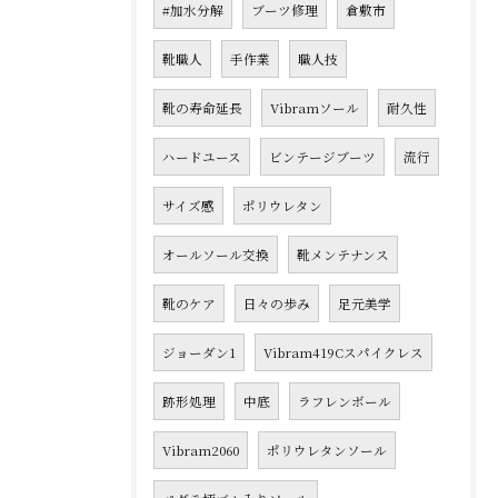
#加水分解
ブーツ修理
倉敷市
靴職人
手作業
職人技
靴の寿命延長
Vibramソール
耐久性
ハードユース
ビンテージブーツ
流行
サイズ感
ポリウレタン
オールソール交換
靴メンテナンス
靴のケア
日々の歩み
足元美学
ジョーダン1
Vibram419Cスパイクレス
跡形処理
中底
ラフレンボール
Vibram2060
ポリウレタンソール