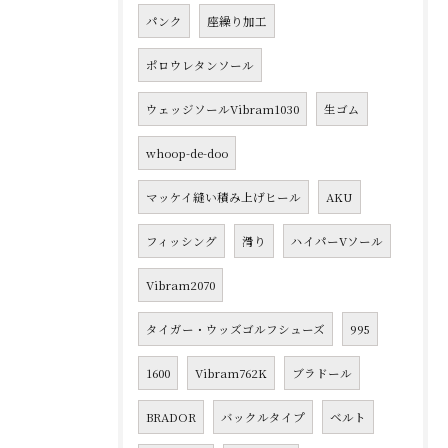
パンク
座繰り加工
ポロウレタンソール
ウェッジソールVibram1030
生ゴム
whoop-de-doo
マッケイ縫い積み上げヒール
AKU
フィッシング
滑り
ハイパーVソール
Vibram2070
タイガー・ウッズゴルフシューズ
995
1600
Vibram762K
ブラドール
BRADOR
バックルタイプ
ベルト