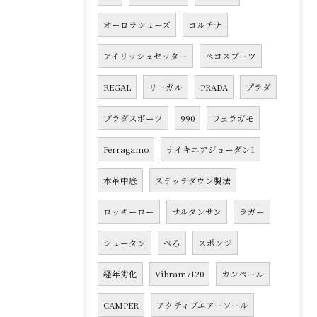
オーロラシューズ
コルチナ
アイリッシュセッター
ペコスブーツ
REGAL
リーガル
PRADA
プラダ
プラダスポーツ
990
フェラガモ
Ferragamo
ナイキエアジョーダン1
本革中底
ステッチダウン製法
ロッキーロー
サルタンサン
ラガー
シュータン
べろ
スポンジ
経年劣化
Vibram7120
カンペール
CAMPER
アクティブエアーソール