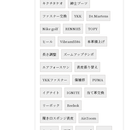
キクチタケオ
紳士ブーツ
ファスナー交換
YKK
Dr.Martens
Nike golf
RENNIE5
TOPY
ヒール
Vibram5586
本革積上げ
長さ調整
ズームアップテンポ
エアフォースワン
表皮張り替え
YKKファスナー
傷補修
PUMA
イグナイト
IGNITE
当て革交換
リーボック
Reebok
履き口スポンジ表皮
AirZoom