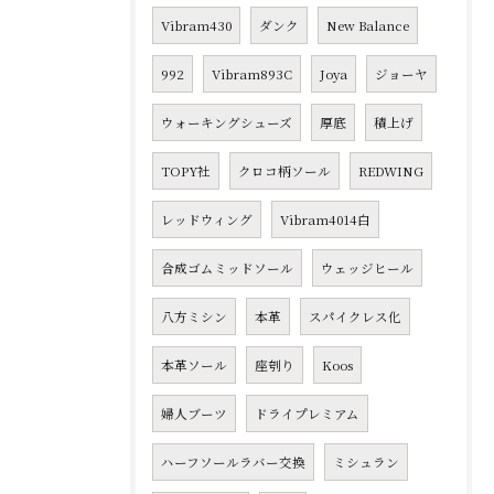
Vibram430
ダンク
New Balance
992
Vibram893C
Joya
ジョーヤ
ウォーキングシューズ
厚底
積上げ
TOPY社
クロコ柄ソール
REDWING
レッドウィング
Vibram4014白
合成ゴムミッドソール
ウェッジヒール
八方ミシン
本革
スパイクレス化
本革ソール
座刳り
Koos
婦人ブーツ
ドライプレミアム
ハーフソールラバー交換
ミシュラン