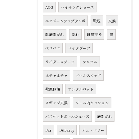
ACG
ハイキングシューズ
エアズームアップテンポ
靴底
交換
靴底剥がれ
割れ
靴底交換
底
ペコペコ
バイクブーツ
ライダースブーツ
ツルツル
ネチャネチャ
ソールスワップ
靴底移植
アンクルパット
スポンジ交換
ソール内クッション
バスケットボールシューズ
底剥がれ
Bar
Dubarry
デュ・バリー