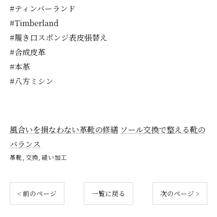
#ティンバーランド
#Timberland
#履き口スポンジ表皮張替え
#合成皮革
#本革
#八方ミシン
風合いを損なわない革靴の修繕
ソール交換で整える靴の
バランス
革靴
交換
縫い加工
< 前のページ
一覧に戻る
次のページ >