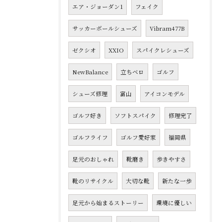
エア・ジョーダン1
フェイク
サッカーボールシューズ
Vibram477B
ゼクシオ
XXIO
スパイクレシューズ
NewBalance
立ちベロ
ゴルフ
シューズ修理
富山
アイコンモデル
ゴルフ好き
ソフトスパイク
修理完了
ゴルフライフ
ゴルフ愛好家
福岡県
足元のおしゃれ
靴磨き
歩きやすさ
靴のリサイクル
大切な靴
新たな一歩
足元から始まるストーリー
環境に優しい