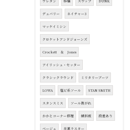
ウレタン
移植
スワップ
DUNK
デュバリー
ネイチャー3
マッケイミシン
クロケットアンドジョーンズ
Crockett ＆ Jones
アイリッシュ・セッター
クラシックラウンド
ミリタリーブーツ
LOWA
塩ビ系ソール
STAN SMITH
スタンスミス
ソール剥がれ
かかとコーナー修理
傾斜板
段差あり
ベージュ
半革ラスター