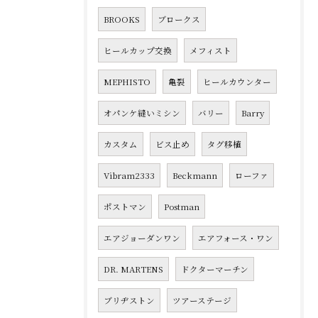
BROOKS
ブロークス
ヒールカップ交換
メフィスト
MEPHISTO
亀裂
ヒールカウンター
オパンケ縫いミシン
バリー
Barry
カスタム
ビス止め
タグ移植
Vibram2333
Beckmann
ローファ
ポストマン
Postman
エアジョーダンワン
エアフォース・ワン
DR. MARTENS
ドクターマーチン
ブリヂストン
ツアーステージ