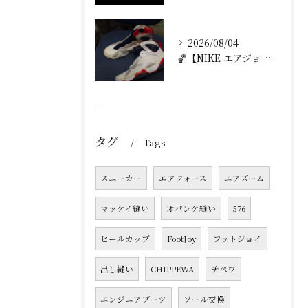
2026/08/04
🏀【NIKE エアジョーダン7 加水分解修理｜ミッドソール交...
タグ
Tags
スニーカー
エアフォース
エアズーム
マッケイ縫い
オパンケ縫い
576
ヒールカップ
FootJoy
フットジョイ
出し縫い
CHIPPEWA
チペワ
エンジニアブーツ
ソール交換