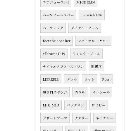
エアジョーダン1
MICHELIN
ハーフソールラバー
Berwick1707
バーウィック
ダイナイトソール
foot the coacher
フットザコーチャー
VibramS1219
ウィンターソール
ナイキエアフォース・ワン
靴選び
MERRELL
メレル
ロッシ
Rossi
履き口スポンジ
滑り革
インソール
MIU MIU
ベックマン
ワラビー
デザートブーツ
ナタリー
ネイチャー
ランブラー
ラシュトン
Vibram298C