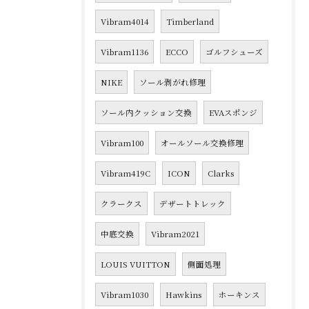
Vibram4014
Timberland
Vibram1136
ECCO
ゴルフシューズ
NIKE
ソール剥がれ修理
ソール内クッション交換
EVAスポンジ
Vibram100
オールソール交換修理
Vibram419C
ICON
Clarks
クラークス
デザートトレック
中底交換
Vibram2021
LOUIS VUITTON
側面処理
Vibram1030
Hawkins
ホーキンス