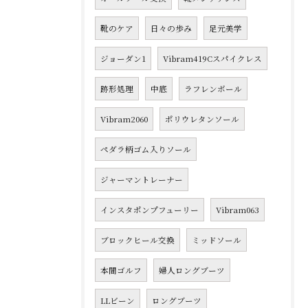
靴のケア
日々の歩み
足元美学
ジョーダン1
Vibram419Cスパイクレス
跡形処理
中底
ラフレンボール
Vibram2060
ポリウレタンソール
ペダラ柄ゴム入りソール
ジャーマントレーナー
インスタポンプフューリー
Vibram063
ブロックヒール交換
ミッドソール
本間ゴルフ
婦人ロングブーツ
LLビーン
ロングブーツ