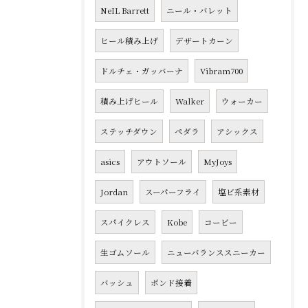
NeIL Barrett
ニール・バレット
ヒール積み上げ
デザートカーン
ドルチェ・ガッバーナ
Vibram700
積み上げヒール
Walker
ウォーカー
ステッチダウン
ペダラ
アシックス
asics
アウトソール
MyJoys
Jordan
スーパーフライ
塩ビ系素材
スパイクレス
Kobe
コービー
生ゴムソール
ニューバランススニーカー
バッシュ
ボンド接着