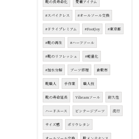
靴の長寿命化
愛着アイテム
#スパイクレス
#オールソール交換
#ドライプレミアム
#FootJoy
#東京都
#靴の再生
#ハーフソール
#靴のリフレッシュ
#軽量化
#加水分解
ブーツ修理
倉敷市
靴職人
手作業
職人技
靴の寿命延長
Vibramソール
耐久性
ハードユース
ビンテージブーツ
流行
サイズ感
ポリウレタン
オールソール交換
靴メンテナンス