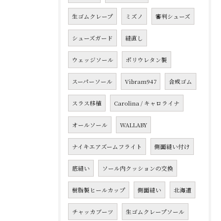
生ゴムクレープ
ミズノ
審判シューズ
シューズガード
縫直し
ウェッジソール
ポリウレタン製
スーパーソール
Vibram947
合成ゴム
スラス移植
Carolina / キャロライナ
オールソール
WALLABY
ナイキエアズームフライト
側面縫い付け
底縫い
ソール内クッションの交換
樹脂製ヒールカップ
側面縫い
北海道
チャッカブーツ
生ゴムクレープソール