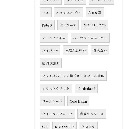
1300
ハッシュパピー
合成皮革
内張り
サンダース
NORTH FACE
ノースフェイス
ハイカットスニーカー
ハイパーV
水濡れに強い
滑らない
座刳り加工
ソフトスパイク交換式オールソール修理
アリストクラフト
Timbaland
コールハーン
Cole Haan
ウォータープルーフ
合成ゴムソール
574
DOLOMITE
ドロミテ