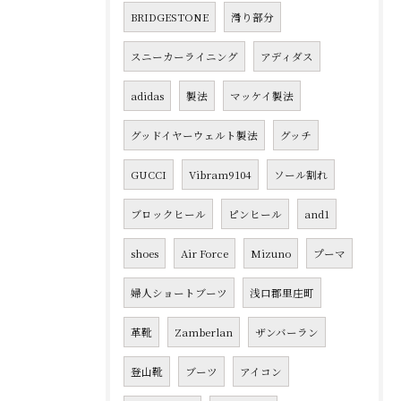
BRIDGESTONE
滑り部分
スニーカーライニング
アディダス
adidas
製法
マッケイ製法
グッドイヤーウェルト製法
グッチ
GUCCI
Vibram9104
ソール割れ
ブロックヒール
ピンヒール
and1
shoes
Air Force
Mizuno
プーマ
婦人ショートブーツ
浅口郡里庄町
革靴
Zamberlan
ザンバーラン
登山靴
ブーツ
アイコン