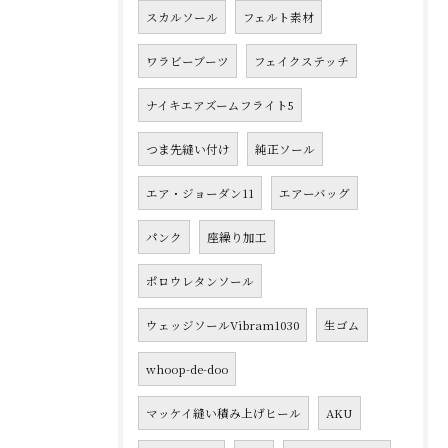
スカルソール
フェルト素材
ワラビーブーツ
フェイクステッチ
ナイキエアズームフライト5
つま先縫い付け
純正ソール
エア・ジョーダン11
エアーバッグ
パンク
座繰り加工
ポロウレタンソール
ウェッジソールVibram1030
生ゴム
whoop-de-doo
マッケイ縫い積み上げヒール
AKU