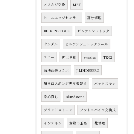
メスネジ交換
MBT
ヒールエッジセンサー
部分修理
BIRKENSTOCK
ビルケンシュトック
サンダル
ビルケンシュトックソール
エコー
紳士革靴
swssies
TK02
菊池武夫コラボ
J.LINDEBERG
履き口スポンジ表皮張替え
バックスキン
染め直し
Blundstone
ブランドストーン
ソフトスパイク交換式
インチネジ
倉敷市玉島
靴修理