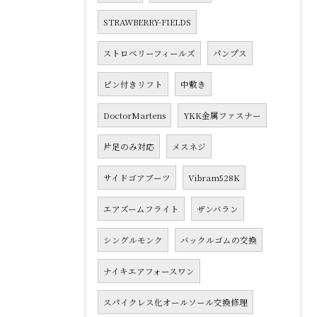
STRAWBERRY-FIELDS
ストロベリーフィールズ
パンプス
ピン付きリフト
中敷き
DoctorMartens
YKK金属ファスナー
片足のみ対応
メスネジ
サイドゴアブーツ
Vibram528K
エアズームフライト
ザンバラン
シングルモンク
バックルゴムの交換
ナイキエアフォースワン
スパイクレス化オールソール交換修理