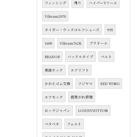
フィッシング
滑り
ハイパーVソール
Vibram2070
タイガー・ウッズゴルフシューズ
995
1600
Vibram762K
ブラドール
BRADOR
バックルタイプ
ベルト
美錠ホック
エアリフト
かかとゴム交換
フジヤマ
RED WING
エアモック
底剥がれ修理
ローテジャパン
LOUISVUITTON
ベタベタ
フェルト