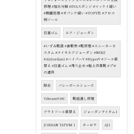
修理 #加水分解 #EVAスポンジ #マッケイ縫い
#側面処理 #オパンケ縫い #TOPY社 #クロコ
柄ソール
日進ゴム
エア・ジョーダン
#いずみ靴店 #倉敷市 #靴修理 #スニーカーカ
スタム #ナイキエアジョーダン #NIKE
#AirJordan1 #ハイパーV #HyperV #ソール張
替え #日進ゴム #滑り止め #船上作業靴 #プロ
の道具
除去
バレーボールシューズ
Vibram930C
靴紐通し修理
アウトソール張替え
ジョーダンテイタム1
JORDAN TATUM 1
ターロウ
AJ1