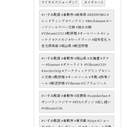
ナイキエアジョーダン7
ネイチャー2
#いずみ靴店 #倉敷市 #岐阜県 #REDWING #
レッドウィング #ベックマン #Beckmann #ハ
ーフソールラバー交換 #加水分解
#Vibram2333 #靴修理 #オールソール #シュ
ーケア #アメカジ #ワークブーツ #経年変化 #
足元倶楽部 #岡山県 #配送修理
#いずみ靴店 #倉敷市 #岡山県 #北海道 #ダナ
ー #Danner #ダナーライト #Vibram1319
#ArcticGrip #アークティックグリップ #ソー
ル交換 #靴修理 #オールソール #冬靴 #防滑ソ
ール #配送修理 #Vibram #ビブラムソール
#いずみ靴店 #倉敷市 #滋賀県 #zamberlan #
ザンバランフジヤマ #EVAスポンジ #出し縫い
#vibram1136
#いずみ靴店 #倉敷市 #東京都 #Joya #ジョー
ヤ #ウォーキングシューズ #オールソール交換