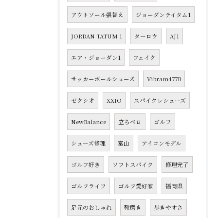
アウトソール張替え
ジョーダンテイタム1
JORDAN TATUM 1
ターロウ
AJ1
エア・ジョーダン1
フェイク
サッカーボールシューズ
Vibram477B
ゼクシオ
XXIO
スパイクレシューズ
NewBalance
立ちベロ
ゴルフ
シューズ修理
富山
アイコンモデル
ゴルフ好き
ソフトスパイク
修理完了
ゴルフライフ
ゴルフ愛好家
福岡県
足元のおしゃれ
靴磨き
歩きやすさ