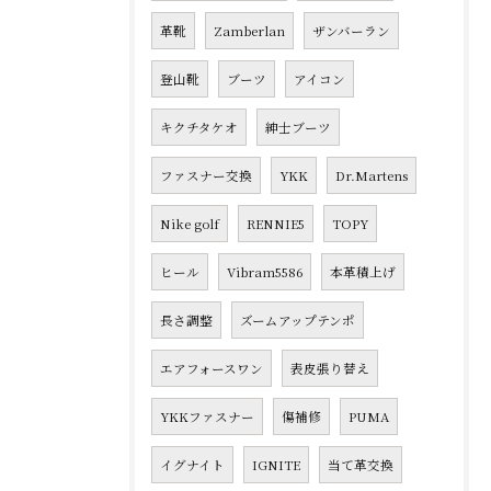
革靴
Zamberlan
ザンバーラン
登山靴
ブーツ
アイコン
キクチタケオ
紳士ブーツ
ファスナー交換
YKK
Dr.Martens
Nike golf
RENNIE5
TOPY
ヒール
Vibram5586
本革積上げ
長さ調整
ズームアップテンポ
エアフォースワン
表皮張り替え
YKKファスナー
傷補修
PUMA
イグナイト
IGNITE
当て革交換