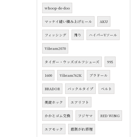
whoop-de-doo
マッケイ縫い積み上げヒール
AKU
フィッシング
滑り
ハイパーVソール
Vibram2070
タイガー・ウッズゴルフシューズ
995
1600
Vibram762K
ブラドール
BRADOR
バックルタイプ
ベルト
美錠ホック
エアリフト
かかとゴム交換
フジヤマ
RED WING
エアモック
底剥がれ修理