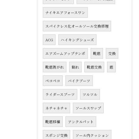
ナイキエアフォースワン
スパイクレス化オールソール交換修理
ACG
ハイキングシューズ
エアズームアップテンポ
靴底
交換
靴底剥がれ
割れ
靴底交換
底
ペコペコ
バイクブーツ
ライダースブーツ
ツルツル
ネチャネチャ
ソールスワップ
靴底移植
アンクルパット
スポンジ交換
ソール内クッション