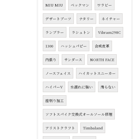
MIU MIU
ベックマン
ワラビー
デザートブーツ
ナタリー
ネイチャー
ランブラー
ラシュトン
Vibram298C
1300
ハッシュパピー
合成皮革
内張り
サンダース
NORTH FACE
ノースフェイス
ハイカットスニーカー
ハイパーV
水濡れに強い
滑らない
座刳り加工
ソフトスパイク交換式オールソール修理
アリストクラフト
Timbaland