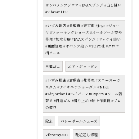
ザンバランフジヤマ #EVAスポンジ #出し縫い
#vibram1136
#いずみ靴店 #倉敷市 #東京都 #Joya #ジョー
ヤ #ウォーキングシューズ #オールソール交換
修理 #加水分解 #EVAスポンジ #マッケイ縫い
#側面処理 #オパンケ縫い #TOPY社 #クロコ
柄ソール
日進ゴム
エア・ジョーダン
#いずみ靴店 #倉敷市 #靴修理 #スニーカーカ
スタム #ナイキエアジョーダン #NIKE
#AirJordan1 #ハイパーV #HyperV #ソール張
替え #日進ゴム #滑り止め #船上作業靴 #プロ
の道具
除去
バレーボールシューズ
Vibram930C
靴紐通し修理