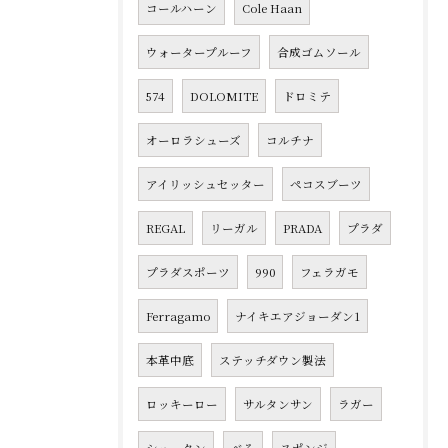
コールハーン
Cole Haan
ウォータープルーフ
合成ゴムソール
574
DOLOMITE
ドロミテ
オーロラシューズ
コルチナ
アイリッシュセッター
ペコスブーツ
REGAL
リーガル
PRADA
プラダ
プラダスポーツ
990
フェラガモ
Ferragamo
ナイキエアジョーダン1
本革中底
ステッチダウン製法
ロッキーロー
サルタンサン
ラガー