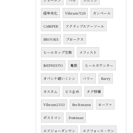
シュータン
べろ
スポンジ
経年劣化
Vibram7120
カンペール
CAMPER
アクティブエアーソール
BROOKS
ブロークス
ヒールカップ交換
メフィスト
MEPHISTO
亀裂
ヒールカウンター
オパンケ縫いミシン
バリー
Barry
カスタム
ビス止め
タグ移植
Vibram2333
Beckmann
ローファ
ポストマン
Postman
エアジョーダンワン
エアフォース・ワン