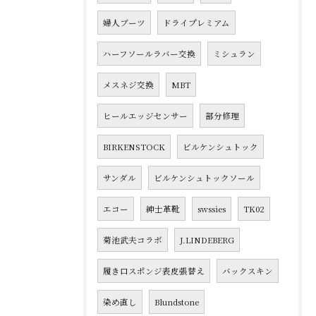
婦人ブーツ
ドライプレミアム
ハーフソールラバー交換
ミシュラン
メスネジ交換
MBT
ヒールエッジセンサー
部分修理
BIRKENSTOCK
ビルケンシュトック
サンダル
ビルケンシュトックソール
エコー
紳士革靴
swssies
TK02
菊池武夫コラボ
J.LINDEBERG
履き口スポンジ表皮張替え
バックスキン
染め直し
Blundstone