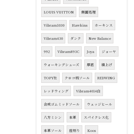
LOUIS VUITTON
側面処理
Vibram1030
Hawkins
ホーキンス
Vibram430
ダンク
New Balance
992
Vibram893C
Joya
ジョーヤ
ウォーキングシューズ
厚底
積上げ
TOPY社
クロコ柄ソール
REDWING
レッドウィング
Vibram4014白
合成ゴムミッドソール
ウェッジヒール
八方ミシン
本革
スパイクレス化
本革ソール
座刳り
Koos