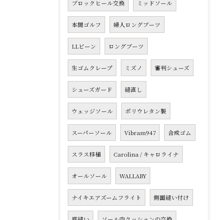
ブロックヒール交換
ミッドソール
本間ゴルフ
婦人ロングブーツ
LLビーン
ロングブーツ
生ゴムクレープ
ミズノ
審判シューズ
シューズガード
縫直し
ウェッジソール
ポリウレタン製
スーパーソール
Vibram947
合成ゴム
スラス移植
Carolina / キャロライナ
オールソール
WALLABY
ナイキエアズームフライト
側面縫い付け
底縫い
ソール内クッションの交換