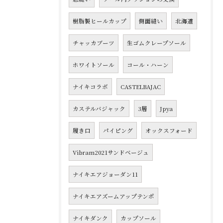
樹脂製ヒールカップ
側面縫い
北海道
チャッカブーツ
生ゴムクレープソール
ホワイトソール
コール・ハーン
ナイキコラボ
CASTELBAJAC
カステルバジャック
3層
Jpya
履き口
パイピング
オックスフォード
Vibram2021サンドベージュ
ナイキエアジョーダン11
ナイキエアズームアップテンポ
ナイキダンク
カップソール