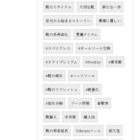
靴のリサイクル
大切な靴
新たな一歩
足元から始まるストーリー
環境に優しい
靴の長寿命化
愛着アイテム
#スパイクレス
#オールソール交換
#ドライプレミアム
#FootJoy
#東京都
#靴の再生
#ハーフソール
#靴のリフレッシュ
#軽量化
#加水分解
ブーツ修理
倉敷市
靴職人
手作業
職人技
靴の寿命延長
Vibramソール
耐久性