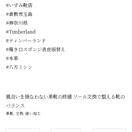
#いずみ靴店
#倉敷市玉島
#神奈川県
#Timberland
#ティンバーランド
#履き口スポンジ表皮張替え
#本革
#八方ミシン
風合いを損なわない革靴の修繕
ソール交換で整える靴の
バランス
革靴
交換
縫い加工