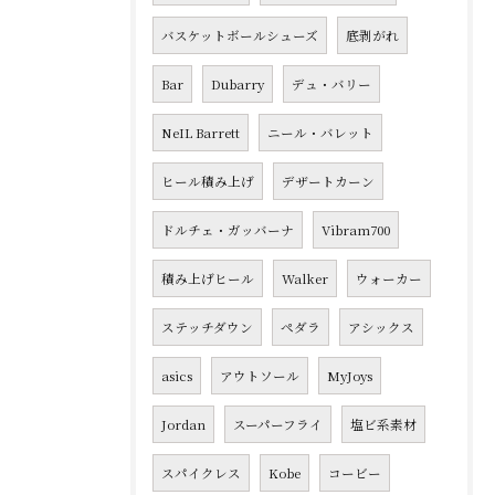
バスケットボールシューズ
底剥がれ
Bar
Dubarry
デュ・バリー
NeIL Barrett
ニール・バレット
ヒール積み上げ
デザートカーン
ドルチェ・ガッバーナ
Vibram700
積み上げヒール
Walker
ウォーカー
ステッチダウン
ペダラ
アシックス
asics
アウトソール
MyJoys
Jordan
スーパーフライ
塩ビ系素材
スパイクレス
Kobe
コービー