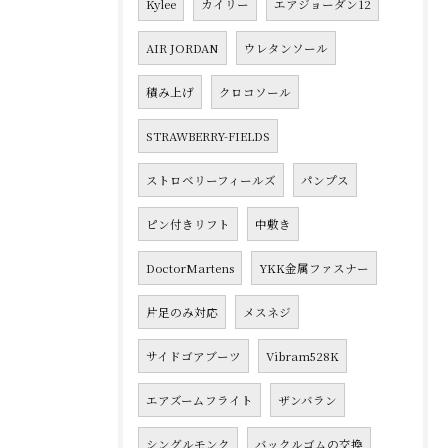
Kylee
カイリー
エアジョーダン12
AIR JORDAN
ウレタンソール
積み上げ
クロコソール
STRAWBERRY-FIELDS
ストロベリーフィールズ
パンプス
ピン付きリフト
中敷き
DoctorMartens
YKK金属ファスナー
片足のみ対応
メスネジ
サイドゴアブーツ
Vibram528K
エアズームフライト
ザンバラン
シングルモンク
バックルゴムの交換