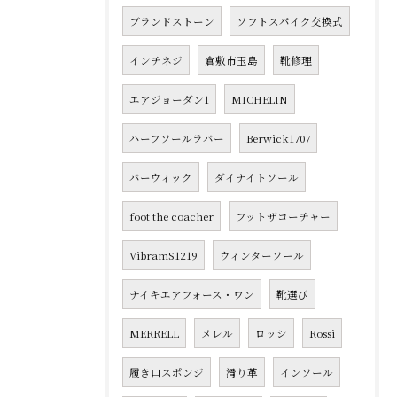
ブランドストーン
ソフトスパイク交換式
インチネジ
倉敷市玉島
靴修理
エアジョーダン1
MICHELIN
ハーフソールラバー
Berwick1707
バーウィック
ダイナイトソール
foot the coacher
フットザコーチャー
VibramS1219
ウィンターソール
ナイキエアフォース・ワン
靴選び
MERRELL
メレル
ロッシ
Rossi
履き口スポンジ
滑り革
インソール