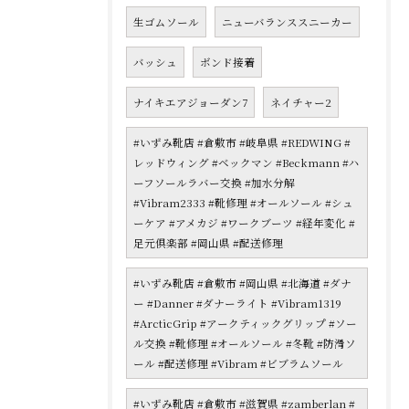
生ゴムソール
ニューバランススニーカー
バッシュ
ボンド接着
ナイキエアジョーダン7
ネイチャー2
#いずみ靴店 #倉敷市 #岐阜県 #REDWING #
レッドウィング #ベックマン #Beckmann #ハ
ーフソールラバー交換 #加水分解
#Vibram2333 #靴修理 #オールソール #シュ
ーケア #アメカジ #ワークブーツ #経年変化 #
足元倶楽部 #岡山県 #配送修理
#いずみ靴店 #倉敷市 #岡山県 #北海道 #ダナ
ー #Danner #ダナーライト #Vibram1319
#ArcticGrip #アークティックグリップ #ソー
ル交換 #靴修理 #オールソール #冬靴 #防滑ソ
ール #配送修理 #Vibram #ビブラムソール
#いずみ靴店 #倉敷市 #滋賀県 #zamberlan #