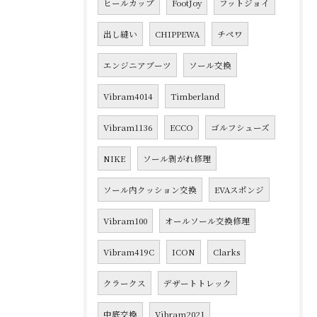
ヒールカップ
FootJoy
フットジョイ
出し縫い
CHIPPEWA
チペワ
エンジニアブーツ
ソール交換
Vibram4014
Timberland
Vibram1136
ECCO
ゴルフシューズ
NIKE
ソール剥がれ修理
ソール内クッション交換
EVAスポンジ
Vibram100
オールソール交換修理
Vibram419C
ICON
Clarks
クラークス
デザートトレック
中底交換
Vibram2021