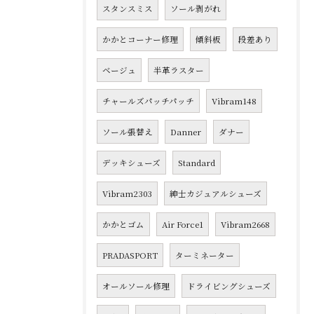
スタンスミス
ソール剥がれ
かかとコーナー修理
傾斜板
段差あり
ベージュ
半革ラスター
チャールズパッチパッチ
Vibram148
ソール張替え
Danner
ダナー
デッキシューズ
Standard
Vibram2303
紳士カジュアルシューズ
かかとゴム
Air Force1
Vibram2668
PRADASPORT
ターミネーター
オールソール修理
ドライビングシューズ