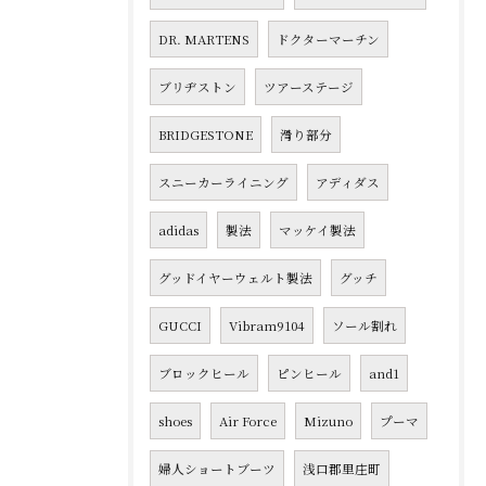
DR. MARTENS
ドクターマーチン
ブリヂストン
ツアーステージ
BRIDGESTONE
滑り部分
スニーカーライニング
アディダス
adidas
製法
マッケイ製法
グッドイヤーウェルト製法
グッチ
GUCCI
Vibram9104
ソール割れ
ブロックヒール
ピンヒール
and1
shoes
Air Force
Mizuno
プーマ
婦人ショートブーツ
浅口郡里庄町