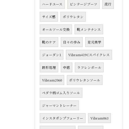
ハードユース
ビンテージブーツ
流行
サイズ感
ポリウレタン
オールソール交換
靴メンテナンス
靴のケア
日々の歩み
足元美学
ジョーダン1
Vibram419Cスパイクレス
跡形処理
中底
ラフレンボール
Vibram2060
ポリウレタンソール
ペダラ柄ゴム入りソール
ジャーマントレーナー
インスタポンプフューリー
Vibram063