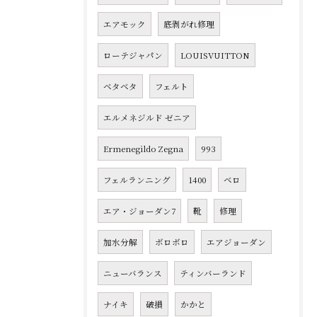
エアモック
底剥がれ修理
ローテジャパン
LOUISVUITTON
ベタベタ
フェルト
エルメネジルド ゼニア
Ermenegildo Zegna
993
フェルランニング
1400
ベロ
エア・ジョーダン7
靴
修理
加水分解
ボロボロ
エアジョーダン
ニューバランス
ティンバーランド
ナイキ
破損
かかと