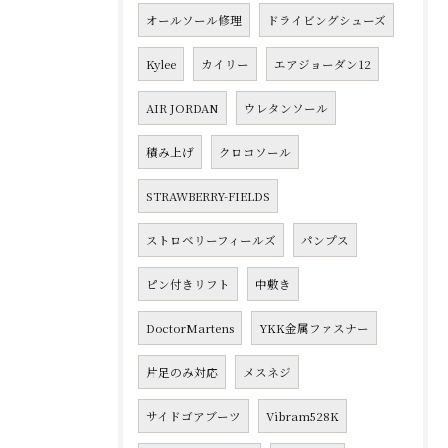
オールソール修理
ドライビングシューズ
Kylee
カイリー
エアジョーダン12
AIR JORDAN
ウレタンソール
積み上げ
クロコソール
STRAWBERRY-FIELDS
ストロベリーフィールズ
パンプス
ピン付きリフト
中敷き
DoctorMartens
YKK金属ファスナー
片足のみ対応
メスネジ
サイドゴアブーツ
Vibram528K