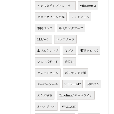
インスタポンプフューリー
Vibram063
ブロックヒール交換
ミッドソール
本間ゴルフ
婦人ロングブーツ
LLビーン
ロングブーツ
生ゴムクレープ
ミズノ
審判シューズ
シューズガード
縫直し
ウェッジソール
ポリウレタン製
スーパーソール
Vibram947
合成ゴム
スラス移植
Carolina / キャロライナ
オールソール
WALLABY