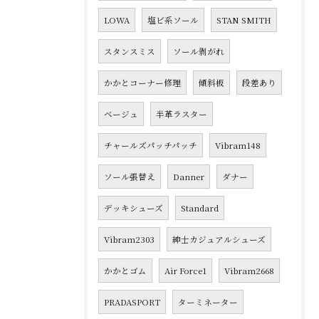
LOWA
塩ビ系ソール
STAN SMITH
スタンスミス
ソール剥がれ
かかとコーナー修理
傾斜板
段差あり
ベージュ
半革ラスター
チャールズパッチパッチ
Vibram148
ソール張替え
Danner
ダナー
デッキシューズ
Standard
Vibram2303
紳士カジュアルシューズ
かかとゴム
Air Force1
Vibram2668
PRADASPORT
ターミネーター