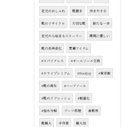
足元のおしゃれ
靴磨き
歩きやすさ
靴のリサイクル
大切な靴
新たな一歩
足元から始まるストーリー
環境に優しい
靴の長寿命化
愛着アイテム
#スパイクレス
#オールソール交換
#ドライプレミアム
#FootJoy
#東京都
#靴の再生
#ハーフソール
#靴のリフレッシュ
#軽量化
#加水分解
ブーツ修理
倉敷市
靴職人
手作業
職人技