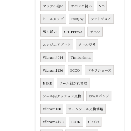
マッケイ縫い
オパンケ縫い
576
ヒールカップ
FootJoy
フットジョイ
出し縫い
CHIPPEWA
チペワ
エンジニアブーツ
ソール交換
Vibram4014
Timberland
Vibram1136
ECCO
ゴルフシューズ
NIKE
ソール剥がれ修理
ソール内クッション交換
EVAスポンジ
Vibram100
オールソール交換修理
Vibram419C
ICON
Clarks