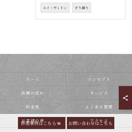
ルイ・ヴィトン
すり減り
ホーム
コンセプト
依頼の流れ
サービス
料金表
よくある質問
お客様の声
アクセス
修理事例はこちら
お問い合わせはこちら