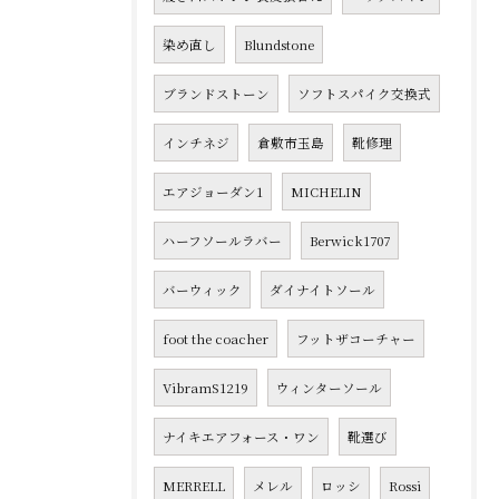
染め直し
Blundstone
ブランドストーン
ソフトスパイク交換式
インチネジ
倉敷市玉島
靴修理
エアジョーダン1
MICHELIN
ハーフソールラバー
Berwick1707
バーウィック
ダイナイトソール
foot the coacher
フットザコーチャー
VibramS1219
ウィンターソール
ナイキエアフォース・ワン
靴選び
MERRELL
メレル
ロッシ
Rossi