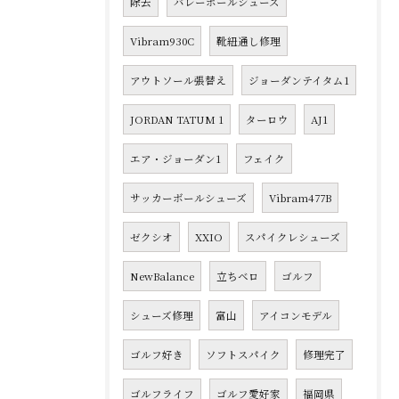
除去
バレーボールシューズ
Vibram930C
靴紐通し修理
アウトソール張替え
ジョーダンテイタム1
JORDAN TATUM 1
ターロウ
AJ1
エア・ジョーダン1
フェイク
サッカーボールシューズ
Vibram477B
ゼクシオ
XXIO
スパイクレシューズ
NewBalance
立ちベロ
ゴルフ
シューズ修理
富山
アイコンモデル
ゴルフ好き
ソフトスパイク
修理完了
ゴルフライフ
ゴルフ愛好家
福岡県