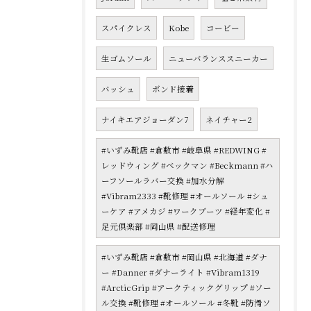
スパイクレス
Kobe
コービー
生ゴムソール
ニューバランススニーカー
バッシュ
ボンド接着
ナイキエアジョーダン7
ネイチャー2
#いずみ靴店 #倉敷市 #岐阜県 #REDWING #
レッドウィング #ベックマン #Beckmann #ハ
ーフソールラバー交換 #加水分解
#Vibram2333 #靴修理 #オールソール #シュ
ーケア #アメカジ #ワークブーツ #経年変化 #
足元倶楽部 #岡山県 #配送修理
#いずみ靴店 #倉敷市 #岡山県 #北海道 #ダナ
ー #Danner #ダナーライト #Vibram1319
#ArcticGrip #アークティックグリップ #ソー
ル交換 #靴修理 #オールソール #冬靴 #防滑ソ