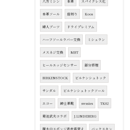
八方ミシン
本革
スパイクレス化
本革ソール
座刳り
Koos
婦人ブーツ
ドライプレミアム
ハーフソールラバー交換
ミシュラン
メスネジ交換
MBT
ヒールエッジセンサー
部分修理
BIRKENSTOCK
ビルケンシュトック
サンダル
ビルケンシュトックソール
エコー
紳士革靴
swssies
TK02
菊池武夫コラボ
J.LINDEBERG
履き口スポンジ表皮張替え
バックスキン