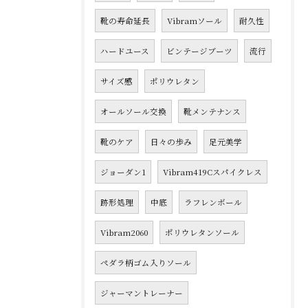
靴の寿命延長
Vibramソール
耐久性
ハードユース
ビンテージブーツ
流行
サイズ感
ポリウレタン
オールソール交換
靴メンテナンス
靴のケア
日々の歩み
足元美学
ジョーダン1
Vibram419Cスパイクレス
跡形処理
中底
ラフレンボール
Vibram2060
ポリウレタンソール
ペダラ柄ゴム入りソール
ジャーマントレーナー