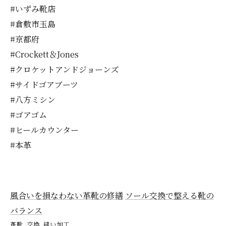
#いずみ靴店
#倉敷市玉島
#京都府
#Crockett＆Jones
#クロケットアンドジョーンズ
#サイドゴアブーツ
#八方ミシン
#ゴアゴム
#ヒールカウンター
#本革
風合いを損なわない革靴の修繕
ソール交換で整える靴の
バランス
革靴
交換
縫い加工