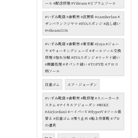
ール #配送修理 #Vibram #ビブラムソール
#いずみ靴店 #倉敷市 #滋賀県 #zamberlan #
ザンバランフジヤマ #EVAスポンジ #出し縫い
#vibram1136
#いずみ靴店 #倉敷市 #東京都 #Joya #ジョー
ヤ #ウォーキングシューズ #オールソール交換
修理 #加水分解 #EVAスポンジ #マッケイ縫い
#側面処理 #オパンケ縫い #TOPY社 #クロコ
柄ソール
日進ゴム
エア・ジョーダン
#いずみ靴店 #倉敷市 #靴修理 #スニーカーカ
スタム #ナイキエアジョーダン #NIKE
#AirJordan1 #ハイパーV #HyperV #ソール張
替え #日進ゴム #滑り止め #船上作業靴 #プロ
の道具