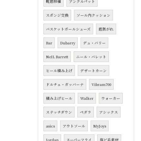
靴底移植
アンクルパット
スポンジ交換
ソール内クッション
バスケットボールシューズ
底剥がれ
Bar
Dubarry
デュ・バリー
NeIL Barrett
ニール・バレット
ヒール積み上げ
デザートカーン
ドルチェ・ガッバーナ
Vibram700
積み上げヒール
Walker
ウォーカー
ステッチダウン
ペダラ
アシックス
asics
アウトソール
MyJoys
Jordan
スーパーフライ
塩ビ系素材