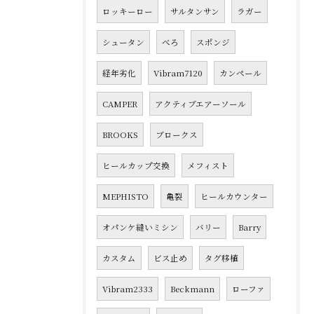
ロッキーロー
サルタンサン
ラガー
シュータン
べろ
スポンジ
経年劣化
Vibram7120
カンペール
CAMPER
アクティブエアーソール
BROOKS
ブロークス
ヒールカップ交換
メフィスト
MEPHISTO
亀裂
ヒールカウンター
オパンケ縫いミシン
バリー
Barry
カスタム
ビス止め
タグ移植
Vibram2333
Beckmann
ローファ