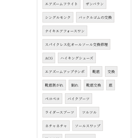
エアズームフライト
ザンバラン
シングルモンク
バックルゴムの交換
ナイキエアフォースワン
スパイクレス化オールソール交換修理
ACG
ハイキングシューズ
エアズームアップテンポ
靴底
交換
靴底剥がれ
割れ
靴底交換
底
ペコペコ
バイクブーツ
ライダースブーツ
ツルツル
ネチャネチャ
ソールスワップ