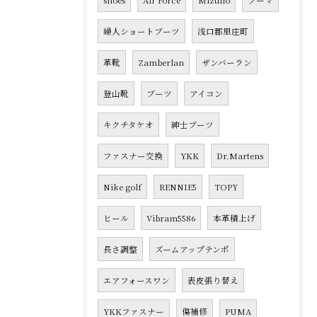
shoes
Air Force
Mizuno
プーマ
婦人ショートブーツ
浅口郡里庄町
革靴
Zamberlan
ザンバーラン
登山靴
ブーツ
アイコン
キクチタケオ
紳士ブーツ
ファスナー交換
YKK
Dr.Martens
Nike golf
RENNIE5
TOPY
ヒール
Vibram5586
本革積上げ
長さ調整
ズームアップテンポ
エアフォースワン
表皮張り替え
YKKファスナー
傷補修
PUMA