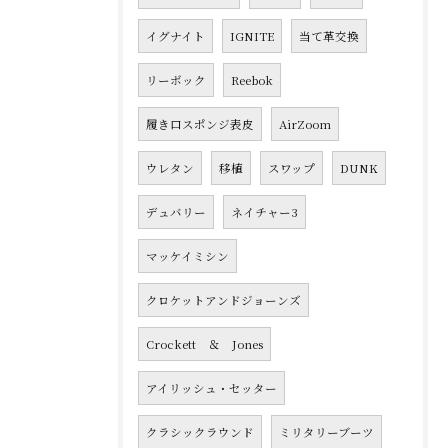
イグナイト
IGNITE
当て革交換
リーボック
Reebok
履き口スポンジ表皮
AirZoom
ウレタン
移植
スワップ
DUNK
デュバリー
ネイチャー3
マッケイミシン
クロケットアンドジョーンズ
Crockett ＆ Jones
アイリッシュ・セッター
クラシックラウンド
ミリタリーブーツ