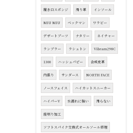
履き口スポンジ
滑り革
インソール
MIU MIU
ベックマン
ワラビー
デザートブーツ
ナタリー
ネイチャー
ランブラー
ラシュトン
Vibram298C
1300
ハッシュパピー
合成皮革
内張り
サンダース
NORTH FACE
ノースフェイス
ハイカットスニーカー
ハイパーV
水濡れに強い
滑らない
座刳り加工
ソフトスパイク交換式オールソール修理