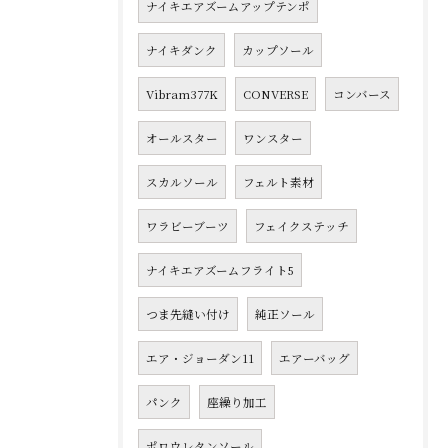
ナイキエアズームアップテンポ
ナイキダンク
カップソール
Vibram377K
CONVERSE
コンバース
オールスター
ワンスター
スカルソール
フェルト素材
ワラビーブーツ
フェイクステッチ
ナイキエアズームフライト5
つま先縫い付け
純正ソール
エア・ジョーダン11
エアーバッグ
パンク
座繰り加工
ポロウレタンソール