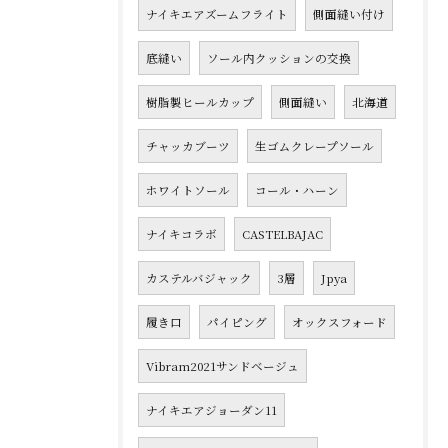
ナイキエアズームフライト
側面縫い付け
底縫い
ソール内クッションの交換
樹脂製ヒールカップ
側面縫い
北海道
チャッカブーツ
生ゴムクレープソール
ホワイトソール
コール・ハーン
ナイキコラボ
CASTELBAJAC
カステルバジャック
3層
Jpya
履き口
パイピング
オックスフォード
Vibram2021サンドベージュ
ナイキエアジョーダン11