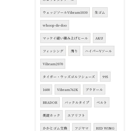
ウェッジソールVibram1030
生ゴム
whoop-de-doo
マッケイ縫い積み上げヒール
AKU
フィッシング
滑り
ハイパーVソール
Vibram2070
タイガー・ウッズゴルフシューズ
995
1600
Vibram762K
ブラドール
BRADOR
バックルタイプ
ベルト
美錠ホック
エアリフト
かかとゴム交換
フジヤマ
RED WING