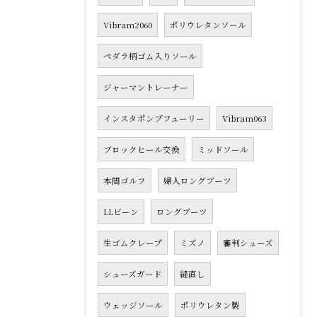
Vibram2060
ポリウレタンソール
ペダラ柄ゴム入りソール
ジャーマントレーナー
インスタポンプフューリー
Vibram063
ブロックヒール交換
ミッドソール
本間ゴルフ
婦人ロングブーツ
LLビーン
ロングブーツ
生ゴムクレープ
ミズノ
審判シューズ
シューズガード
縫直し
ウェッジソール
ポリウレタン製