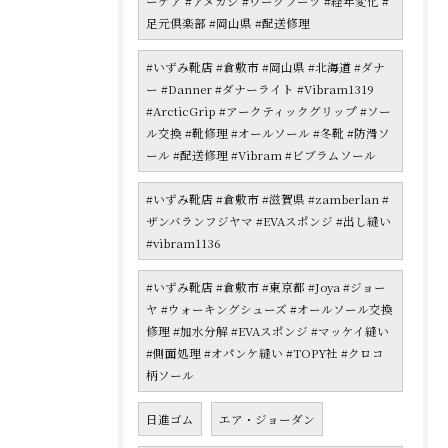
ーケア #アメカジ #ワークブーツ #経年変化 #
足元倶楽部 #岡山県 #配送修理
#いずみ靴店 #倉敷市 #岡山県 #北海道 #ダナ
ー #Danner #ダナーライト #Vibram1319
#ArcticGrip #アークティックグリップ #ソー
ル交換 #靴修理 #オールソール #冬靴 #防滑ソ
ール #配送修理 #Vibram #ビブラムソール
#いずみ靴店 #倉敷市 #滋賀県 #zamberlan #
ザンバランフジヤマ #EVAスポンジ #出し縫い
#vibram1136
#いずみ靴店 #倉敷市 #東京都 #Joya #ジョー
ヤ #ウォーキングシューズ #オールソール交換
修理 #加水分解 #EVAスポンジ #マッケイ縫い
#側面処理 #オパンケ縫い #TOPY社 #クロコ
柄ソール
日進ゴム
エア・ジョーダン