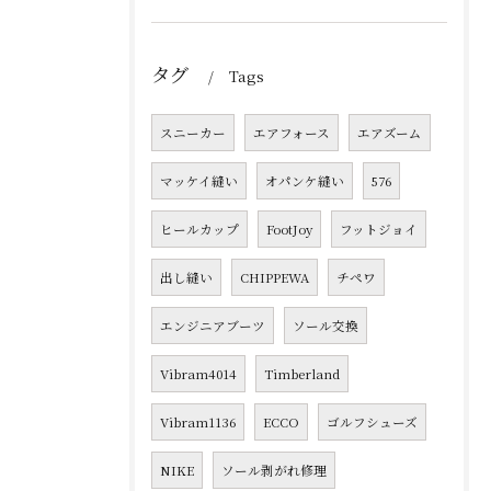
タグ
Tags
スニーカー
エアフォース
エアズーム
マッケイ縫い
オパンケ縫い
576
ヒールカップ
FootJoy
フットジョイ
出し縫い
CHIPPEWA
チペワ
エンジニアブーツ
ソール交換
Vibram4014
Timberland
Vibram1136
ECCO
ゴルフシューズ
NIKE
ソール剥がれ修理