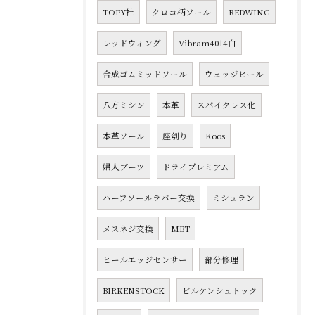
TOPY社
クロコ柄ソール
REDWING
レッドウィング
Vibram4014白
合成ゴムミッドソール
ウェッジヒール
八方ミシン
本革
スパイクレス化
本革ソール
座刳り
Koos
婦人ブーツ
ドライプレミアム
ハーフソールラバー交換
ミシュラン
メスネジ交換
MBT
ヒールエッジセンサー
部分修理
BIRKENSTOCK
ビルケンシュトック