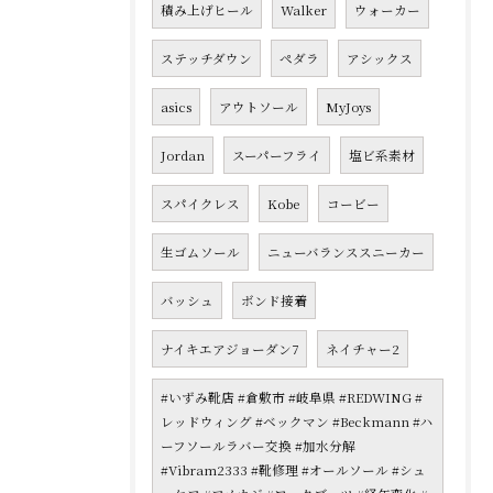
積み上げヒール
Walker
ウォーカー
ステッチダウン
ペダラ
アシックス
asics
アウトソール
MyJoys
Jordan
スーパーフライ
塩ビ系素材
スパイクレス
Kobe
コービー
生ゴムソール
ニューバランススニーカー
バッシュ
ボンド接着
ナイキエアジョーダン7
ネイチャー2
#いずみ靴店 #倉敷市 #岐阜県 #REDWING #
レッドウィング #ベックマン #Beckmann #ハ
ーフソールラバー交換 #加水分解
#Vibram2333 #靴修理 #オールソール #シュ