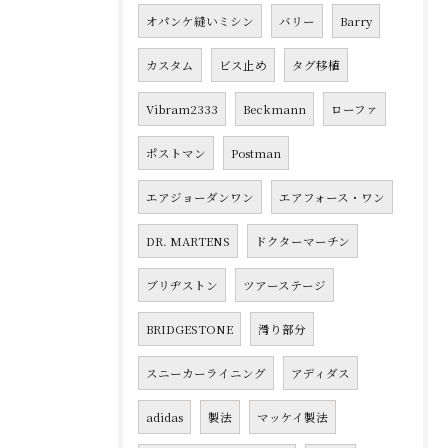
オパンケ縫いミシン
バリー
Barry
カスタム
ビス止め
タグ移植
Vibram2333
Beckmann
ローファ
ポストマン
Postman
エアジョーダンワン
エアフォース・ワン
DR. MARTENS
ドクターマーチン
ブリヂストン
ツアーステージ
BRIDGESTONE
滑り部分
スニーカーライニング
アディダス
adidas
製法
マッケイ製法