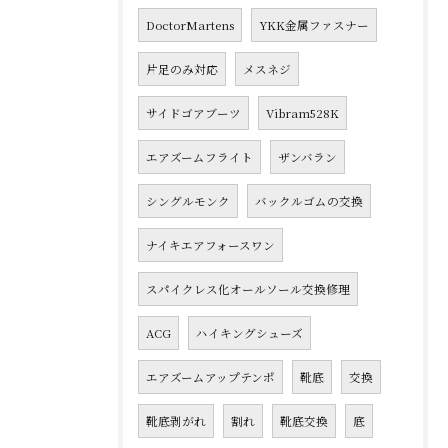
DoctorMartens
YKK金属ファスナー
片足のみ対応
メスネジ
サイドゴアブーツ
Vibram528K
エアズームフライト
ザンバラン
シングルモンク
バックルゴムの交換
ナイキエアフォースワン
スパイクレス化オールソール交換修理
ACG
ハイキングシューズ
エアズームアップテンポ
靴底
交換
靴底剥がれ
割れ
靴底交換
底