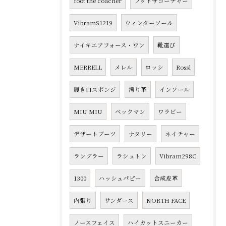
foot the coacher
フットザコーチャー
VibramS1219
ウィンターソール
ナイキエアフォース・ワン
靴選び
MERRELL
メレル
ロッシ
Rossi
履き口スポンジ
滑り革
インソール
MIU MIU
ベックマン
ワラビー
デザートブーツ
ナタリー
ネイチャー
ランブラー
ラシュトン
Vibram298C
1300
ハッシュパピー
合成皮革
内張り
サンダース
NORTH FACE
ノースフェイス
ハイカットスニーカー