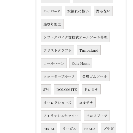
ハイパーV
水濡れに強い
滑らない
座刳り加工
ソフトスパイク交換式オールソール修理
アリストクラフト
Timbaland
コールハーン
Cole Haan
ウォータープルーフ
合成ゴムソール
574
DOLOMITE
ドロミテ
オーロラシューズ
コルチナ
アイリッシュセッター
ペコスブーツ
REGAL
リーガル
PRADA
プラダ