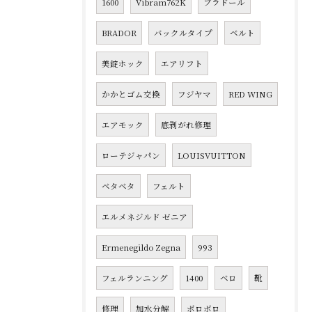
1600
Vibram762K
ブラドール
BRADOR
バックルタイプ
ベルト
美錠ホック
エアリフト
かかとゴム交換
フジヤマ
RED WING
エアモック
底剥がれ修理
ローテジャパン
LOUISVUITTON
ベタベタ
フェルト
エルメネジルド ゼニア
Ermenegildo Zegna
993
フェルランニング
1400
ベロ
靴
修理
加水分解
ボロボロ