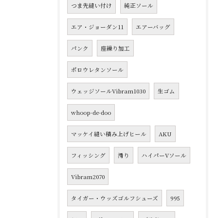
つま先縫い付け
純正ソール
エア・ジョーダン11
エアーバッグ
パンク
座繰り加工
ポロウレタンソール
ウェッジソールVibram1030
生ゴム
whoop-de-doo
マッケイ縫い積み上げヒール
AKU
フィッシング
滑り
ハイパーVソール
Vibram2070
タイガー・ウッズゴルフシューズ
995