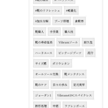
#靴のリフレッシュ
#軽量化
#加水分解
ブーツ修理
倉敷市
靴職人
手作業
職人技
靴の寿命延長
Vibramソール
耐久性
ハードユース
ビンテージブーツ
流行
サイズ感
ポリウレタン
オールソール交換
靴メンテナンス
靴のケア
日々の歩み
足元美学
ジョーダン1
Vibram419Cスパイクレス
跡形処理
中底
ラフレンボール