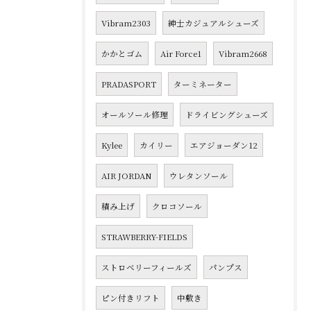
Vibram2303
紳士カジュアルシューズ
かかとゴム
Air Force1
Vibram2668
PRADASPORT
ターミネーター
オールソール修理
ドライビングシューズ
Kylee
カイリー
エアジョーダン12
AIR JORDAN
ウレタンソール
積み上げ
クロコソール
STRAWBERRY-FIELDS
ストロベリーフィールズ
パンプス
ピン付きリフト
中敷き