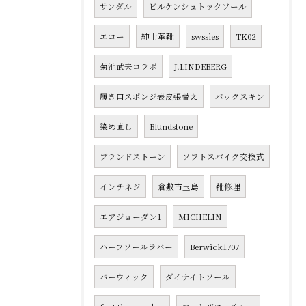
サンダル
ビルケンシュトックソール
エコー
紳士革靴
swssies
TK02
菊池武夫コラボ
J.LINDEBERG
履き口スポンジ表皮張替え
バックスキン
染め直し
Blundstone
ブランドストーン
ソフトスパイク交換式
インチネジ
倉敷市玉島
靴修理
エアジョーダン1
MICHELIN
ハーフソールラバー
Berwick1707
バーウィック
ダイナイトソール