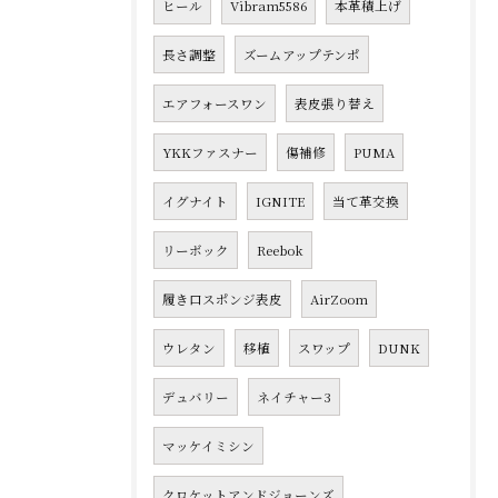
ヒール
Vibram5586
本革積上げ
長さ調整
ズームアップテンポ
エアフォースワン
表皮張り替え
YKKファスナー
傷補修
PUMA
イグナイト
IGNITE
当て革交換
リーボック
Reebok
履き口スポンジ表皮
AirZoom
ウレタン
移植
スワップ
DUNK
デュバリー
ネイチャー3
マッケイミシン
クロケットアンドジョーンズ