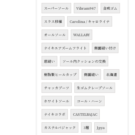
スーパーソール
Vibram947
合成ゴム
スラス移植
Carolina / キャロライナ
オールソール
WALLABY
ナイキエアズームフライト
側面縫い付け
底縫い
ソール内クッションの交換
樹脂製ヒールカップ
側面縫い
北海道
チャッカブーツ
生ゴムクレープソール
ホワイトソール
コール・ハーン
ナイキコラボ
CASTELBAJAC
カステルバジャック
3層
Jpya