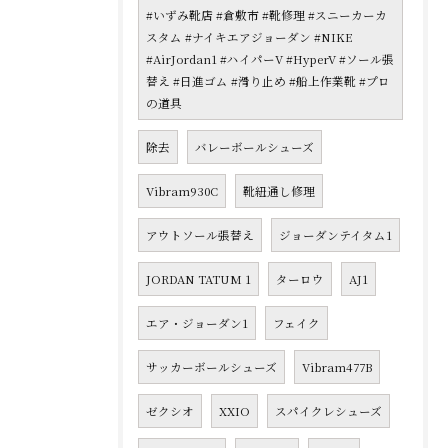
#いずみ靴店 #倉敷市 #靴修理 #スニーカーカ
スタム #ナイキエアジョーダン #NIKE
#AirJordan1 #ハイパーV #HyperV #ソール張
替え #日進ゴム #滑り止め #船上作業靴 #プロ
の道具
除去
バレーボールシューズ
Vibram930C
靴紐通し修理
アウトソール張替え
ジョーダンテイタム1
JORDAN TATUM 1
ターロウ
AJ1
エア・ジョーダン1
フェイク
サッカーボールシューズ
Vibram477B
ゼクシオ
XXIO
スパイクレシューズ