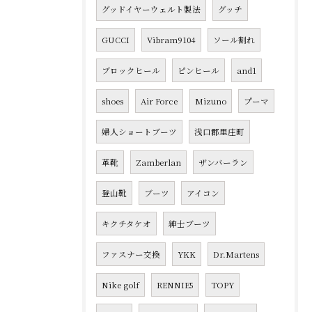
グッドイヤーウェルト製法
グッチ
GUCCI
Vibram9104
ソール割れ
ブロックヒール
ピンヒール
and1
shoes
Air Force
Mizuno
プーマ
婦人ショートブーツ
浅口郡里庄町
革靴
Zamberlan
ザンバーラン
登山靴
ブーツ
アイコン
キクチタケオ
紳士ブーツ
ファスナー交換
YKK
Dr.Martens
Nike golf
RENNIE5
TOPY