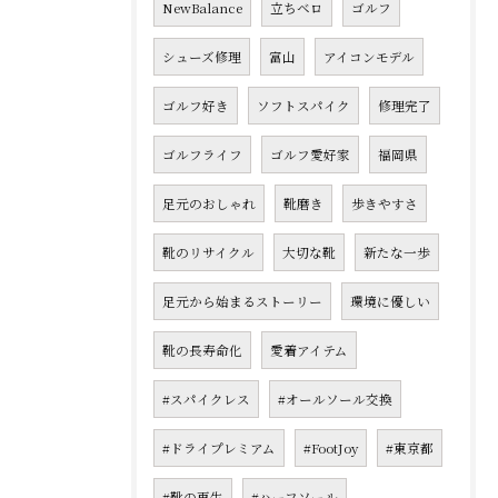
NewBalance
立ちベロ
ゴルフ
シューズ修理
富山
アイコンモデル
ゴルフ好き
ソフトスパイク
修理完了
ゴルフライフ
ゴルフ愛好家
福岡県
足元のおしゃれ
靴磨き
歩きやすさ
靴のリサイクル
大切な靴
新たな一歩
足元から始まるストーリー
環境に優しい
靴の長寿命化
愛着アイテム
#スパイクレス
#オールソール交換
#ドライプレミアム
#FootJoy
#東京都
#靴の再生
#ハーフソール