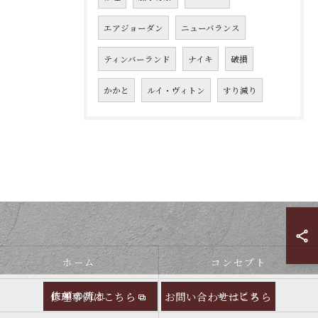
エアジョーダン
ニューバランス
ティンバーランド
ナイキ
破損
かかと
ルイ・ヴィトン
すり減り
ホーム
コンセプト
依頼の流れ
サービス
修理事例はこちら
お問い合わせはこちら