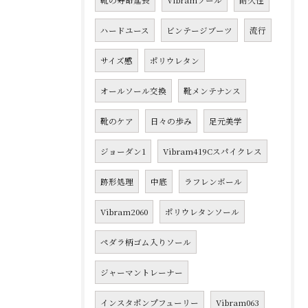
靴の寿命延長
Vibramソール
耐久性
ハードユース
ビンテージブーツ
流行
サイズ感
ポリウレタン
オールソール交換
靴メンテナンス
靴のケア
日々の歩み
足元美学
ジョーダン1
Vibram419Cスパイクレス
跡形処理
中底
ラフレンボール
Vibram2060
ポリウレタンソール
ペダラ柄ゴム入りソール
ジャーマントレーナー
インスタポンプフューリー
Vibram063