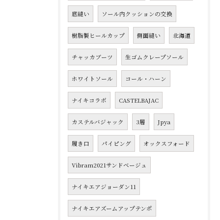
底縫い
ソール内クッションの交換
樹脂製ヒールカップ
側面縫い
北海道
チャッカブーツ
生ゴムクレープソール
ホワイトソール
コール・ハーン
ナイキコラボ
CASTELBAJAC
カステルバジャック
3層
Jpya
履き口
パイピング
オックスフォード
Vibram2021サンドベージュ
ナイキエアジョーダン11
ナイキエアズームアップテンポ