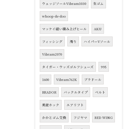
ウェッジソールVibram1030
生ゴム
whoop-de-doo
マッケイ縫い積み上げヒール
AKU
フィッシング
滑り
ハイパーVソール
Vibram2070
タイガー・ウッズゴルフシューズ
995
1600
Vibram762K
ブラドール
BRADOR
バックルタイプ
ベルト
美錠ホック
エアリフト
かかとゴム交換
フジヤマ
RED WING