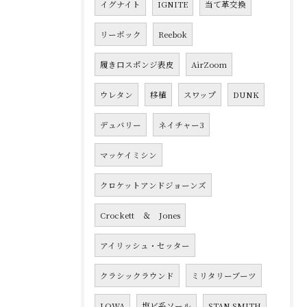
イグナイト
IGNITE
当て革交換
リーボック
Reebok
履き口スポンジ表皮
AirZoom
ウレタン
移植
スワップ
DUNK
デュバリー
ネイチャー3
マッケイミシン
クロケットアンドジョーンズ
Crockett ＆ Jones
アイリッシュ・セッター
クラシックラウンド
ミリタリーブーツ
LOWA
塩ビ系ソール
STAN SMITH