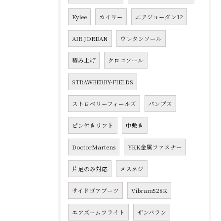
Kylee
カイリー
エアジョーダン12
AIR JORDAN
ウレタンソール
積み上げ
クロコソール
STRAWBERRY-FIELDS
ストロベリーフィールズ
パンプス
ピン付きリフト
中敷き
DoctorMartens
YKK金属ファスナー
片足のみ対応
メスネジ
サイドゴアブーツ
Vibram528K
エアズームフライト
ザンバラン