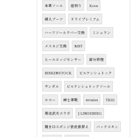
本革ソール
座刳り
Koos
婦人ブーツ
ドライプレミアム
ハーフソールラバー交換
ミシュラン
メスネジ交換
MBT
ヒールエッジセンサー
部分修理
BIRKENSTOCK
ビルケンシュトック
サンダル
ビルケンシュトックソール
エコー
紳士革靴
swssies
TK02
菊池武夫コラボ
J.LINDEBERG
履き口スポンジ表皮張替え
バックスキン