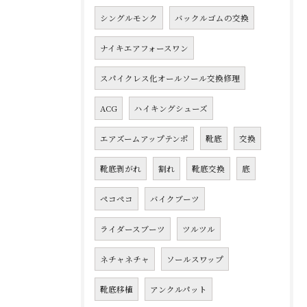
シングルモンク
バックルゴムの交換
ナイキエアフォースワン
スパイクレス化オールソール交換修理
ACG
ハイキングシューズ
エアズームアップテンポ
靴底
交換
靴底剥がれ
割れ
靴底交換
底
ペコペコ
バイクブーツ
ライダースブーツ
ツルツル
ネチャネチャ
ソールスワップ
靴底移植
アンクルパット