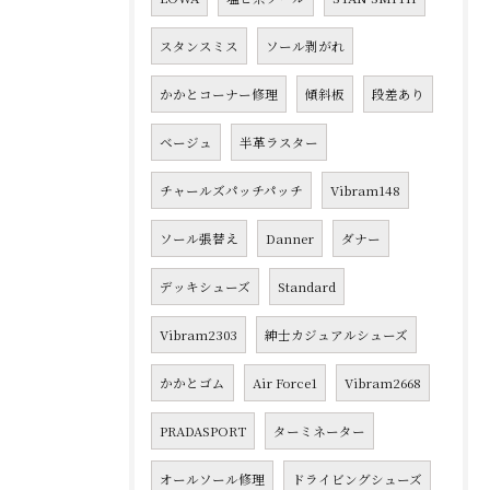
スタンスミス
ソール剥がれ
かかとコーナー修理
傾斜板
段差あり
ベージュ
半革ラスター
チャールズパッチパッチ
Vibram148
ソール張替え
Danner
ダナー
デッキシューズ
Standard
Vibram2303
紳士カジュアルシューズ
かかとゴム
Air Force1
Vibram2668
PRADASPORT
ターミネーター
オールソール修理
ドライビングシューズ