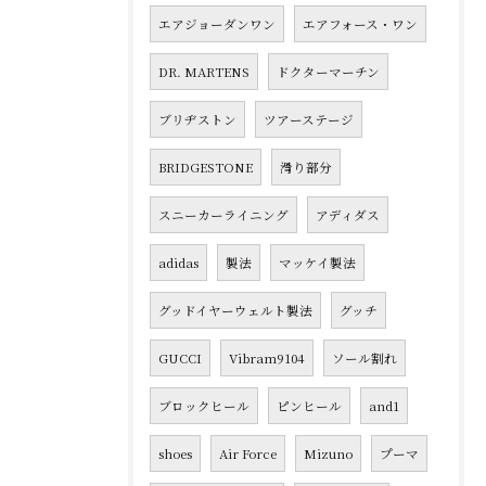
エアジョーダンワン
エアフォース・ワン
DR. MARTENS
ドクターマーチン
ブリヂストン
ツアーステージ
BRIDGESTONE
滑り部分
スニーカーライニング
アディダス
adidas
製法
マッケイ製法
グッドイヤーウェルト製法
グッチ
GUCCI
Vibram9104
ソール割れ
ブロックヒール
ピンヒール
and1
shoes
Air Force
Mizuno
プーマ