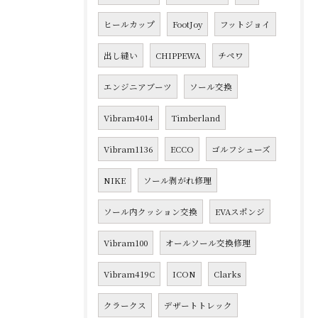
ヒールカップ
FootJoy
フットジョイ
出し縫い
CHIPPEWA
チペワ
エンジニアブーツ
ソール交換
Vibram4014
Timberland
Vibram1136
ECCO
ゴルフシューズ
NIKE
ソール剥がれ修理
ソール内クッション交換
EVAスポンジ
Vibram100
オールソール交換修理
Vibram419C
ICON
Clarks
クラークス
デザートトレック