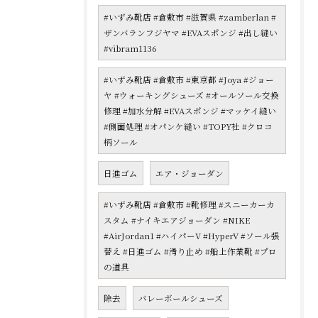
#いずみ靴店 #倉敷市 #滋賀県 #zamberlan #
ザンバランフジヤマ #EVAスポンジ #出し縫い
#vibram1136
#いずみ靴店 #倉敷市 #東京都 #Joya #ジョー
ヤ #ウォーキングシューズ #オールソール交換
修理 #加水分解 #EVAスポンジ #マッケイ縫い
#側面処理 #オパンケ縫い #TOPY社 #クロコ
柄ソール
日進ゴム
エア・ジョーダン
#いずみ靴店 #倉敷市 #靴修理 #スニーカーカ
スタム #ナイキエアジョーダン #NIKE
#AirJordan1 #ハイパーV #HyperV #ソール張
替え #日進ゴム #滑り止め #船上作業靴 #プロ
の道具
除去
バレーボールシューズ