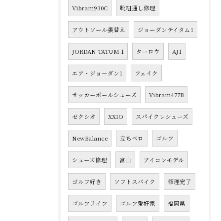
Vibram930C
靴紐通し修理
アウトソール張替え
ジョーダンテイタム1
JORDAN TATUM 1
ターロウ
AJ1
エア・ジョーダン1
フェイク
サッカーボールシューズ
Vibram477B
ゼクシオ
XXIO
スパイクレシューズ
NewBalance
立ちベロ
ゴルフ
シューズ修理
富山
アイコンモデル
ゴルフ好き
ソフトスパイク
修理完了
ゴルフライフ
ゴルフ愛好家
福岡県