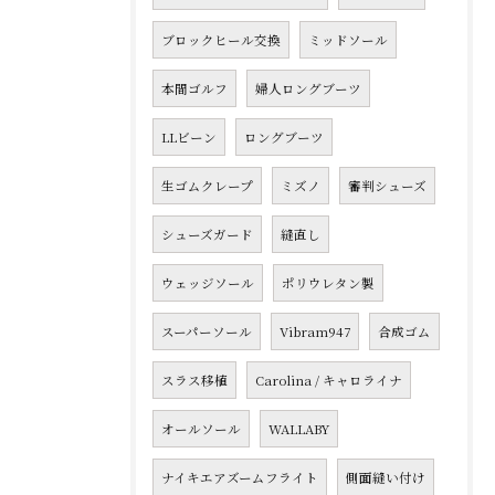
ブロックヒール交換
ミッドソール
本間ゴルフ
婦人ロングブーツ
LLビーン
ロングブーツ
生ゴムクレープ
ミズノ
審判シューズ
シューズガード
縫直し
ウェッジソール
ポリウレタン製
スーパーソール
Vibram947
合成ゴム
スラス移植
Carolina / キャロライナ
オールソール
WALLABY
ナイキエアズームフライト
側面縫い付け