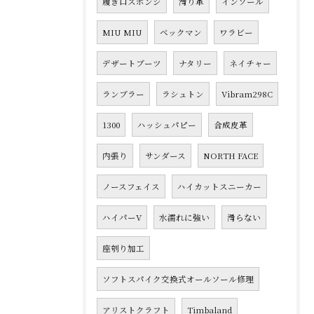
履き口スポンジ
滑り革
インソール
MIU MIU
ベックマン
ワラビー
デザートブーツ
ナタリー
ネイチャー
ランブラー
ラシュトン
Vibram298C
1300
ハッシュパピー
合成皮革
内張り
サンダース
NORTH FACE
ノースフェイス
ハイカットスニーカー
ハイパーV
水濡れに強い
滑らない
座刳り加工
ソフトスパイク交換式オールソール修理
アリストクラフト
Timbaland