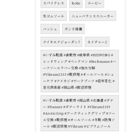
スパイクレス
Kobe
コービー
生ゴムソール
ニューバランススニーカー
バッシュ
ボンド接着
ナイキエアジョーダン7
ネイチャー2
#いずみ靴店 #倉敷市 #岐阜県 #REDWING #
レッドウィング #ベックマン #Beckmann #ハ
ーフソールラバー交換 #加水分解
#Vibram2333 #靴修理 #オールソール #シュ
ーケア #アメカジ #ワークブーツ #経年変化 #
足元倶楽部 #岡山県 #配送修理
#いずみ靴店 #倉敷市 #岡山県 #北海道 #ダナ
ー #Danner #ダナーライト #Vibram1319
#ArcticGrip #アークティックグリップ #ソー
ル交換 #靴修理 #オールソール #冬靴 #防滑ソ
ール #配送修理 #Vibram #ビブラムソール