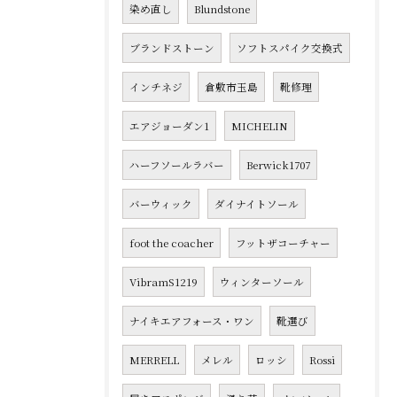
染め直し
Blundstone
ブランドストーン
ソフトスパイク交換式
インチネジ
倉敷市玉島
靴修理
エアジョーダン1
MICHELIN
ハーフソールラバー
Berwick1707
バーウィック
ダイナイトソール
foot the coacher
フットザコーチャー
VibramS1219
ウィンターソール
ナイキエアフォース・ワン
靴選び
MERRELL
メレル
ロッシ
Rossi