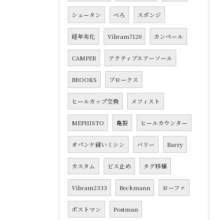
シュータン
べろ
スポンジ
経年劣化
Vibram7120
カンペール
CAMPER
アクティブエアーソール
BROOKS
ブロークス
ヒールカップ交換
メフィスト
MEPHISTO
亀裂
ヒールカウンター
オパンケ縫いミシン
バリー
Barry
カスタム
ビス止め
タグ移植
Vibram2333
Beckmann
ローファ
ポストマン
Postman