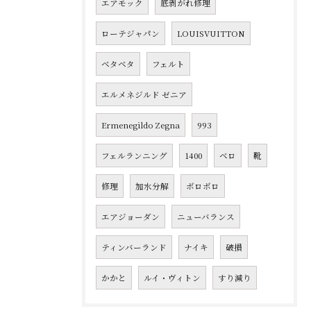
エアモック
底剥がれ修理
ローテジャパン
LOUISVUITTON
ベタベタ
フェルト
エルメネジルド ゼニア
Ermenegildo Zegna
993
フェルランニング
1400
ベロ
靴
修理
加水分解
ボロボロ
エアジョーダン
ニューバランス
ティンバーランド
ナイキ
破損
かかと
ルイ・ヴィトン
すり減り