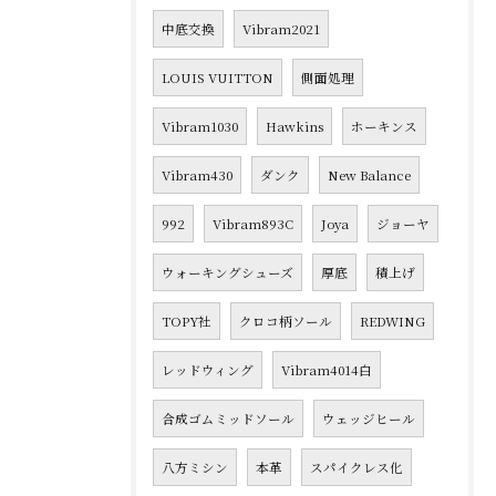
中底交換
Vibram2021
LOUIS VUITTON
側面処理
Vibram1030
Hawkins
ホーキンス
Vibram430
ダンク
New Balance
992
Vibram893C
Joya
ジョーヤ
ウォーキングシューズ
厚底
積上げ
TOPY社
クロコ柄ソール
REDWING
レッドウィング
Vibram4014白
合成ゴムミッドソール
ウェッジヒール
八方ミシン
本革
スパイクレス化