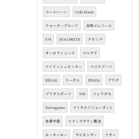
コールハーン
Cole Haan
ウォータープルーフ
合成ゴムソール
574
DOLOMITE
ドロミテ
オーロラシューズ
コルチナ
アイリッシュセッター
ペコスブーツ
REGAL
リーガル
PRADA
プラダ
プラダスポーツ
990
フェラガモ
Ferragamo
ナイキエアジョーダン1
本革中底
ステッチダウン製法
ロッキーロー
サルタンサン
ラガー