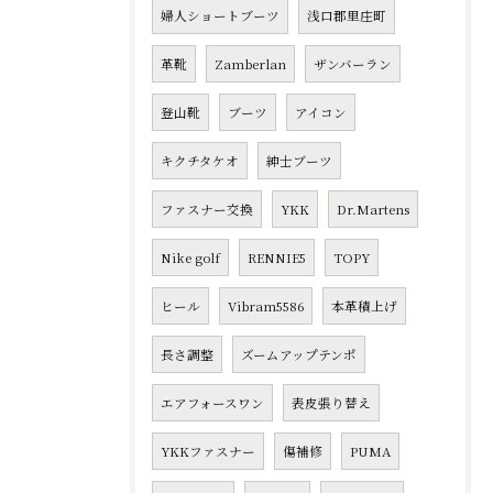
婦人ショートブーツ
浅口郡里庄町
革靴
Zamberlan
ザンバーラン
登山靴
ブーツ
アイコン
キクチタケオ
紳士ブーツ
ファスナー交換
YKK
Dr.Martens
Nike golf
RENNIE5
TOPY
ヒール
Vibram5586
本革積上げ
長さ調整
ズームアップテンポ
エアフォースワン
表皮張り替え
YKKファスナー
傷補修
PUMA