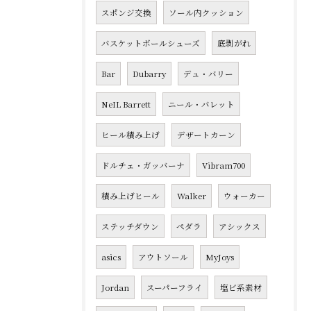
スポンジ交換
ソール内クッション
バスケットボールシューズ
底剥がれ
Bar
Dubarry
デュ・バリー
NeIL Barrett
ニール・バレット
ヒール積み上げ
デザートカーン
ドルチェ・ガッバーナ
Vibram700
積み上げヒール
Walker
ウォーカー
ステッチダウン
ペダラ
アシックス
asics
アウトソール
MyJoys
Jordan
スーパーフライ
塩ビ系素材