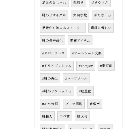
足元のおしゃれ
靴磨き
歩きやすさ
靴のリサイクル
大切な靴
新たな一歩
足元から始まるストーリー
環境に優しい
靴の長寿命化
愛着アイテム
#スパイクレス
#オールソール交換
#ドライプレミアム
#FootJoy
#東京都
#靴の再生
#ハーフソール
#靴のリフレッシュ
#軽量化
#加水分解
ブーツ修理
倉敷市
靴職人
手作業
職人技