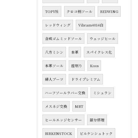
TOPY社
クロコ柄ソール
REDWING
レッドウィング
Vibram4014白
合成ゴムミッドソール
ウェッジヒール
八方ミシン
本革
スパイクレス化
本革ソール
座刳り
Koos
婦人ブーツ
ドライプレミアム
ハーフソールラバー交換
ミシュラン
メスネジ交換
MBT
ヒールエッジセンサー
部分修理
BIRKENSTOCK
ビルケンシュトック