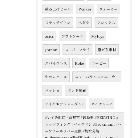
積み上げヒール
Walker
ウォーカー
ステッチダウン
ペダラ
アシックス
asics
アウトソール
MyJoys
Jordan
スーパーフライ
塩ビ系素材
スパイクレス
Kobe
コービー
生ゴムソール
ニューバランススニーカー
バッシュ
ボンド接着
ナイキエアジョーダン7
ネイチャー2
#いずみ靴店 #倉敷市 #岐阜県 #REDWING #
レッドウィング #ベックマン #Beckmann #ハ
ーフソールラバー交換 #加水分解
#Vibram2333 #靴修理 #オールソール #シュ