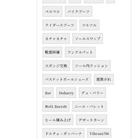
ペコペコ
バイクブーツ
ライダースブーツ
ツルツル
ネチャネチャ
ソールスワップ
靴底移植
アンクルパット
スポンジ交換
ソール内クッション
バスケットボールシューズ
底剥がれ
Bar
Dubarry
デュ・バリー
NeIL Barrett
ニール・バレット
ヒール積み上げ
デザートカーン
ドルチェ・ガッバーナ
Vibram700