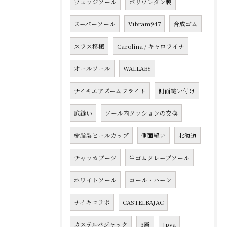
ウェッジソール
ポリウレタン製
スーパーソール
Vibram947
合成ゴム
スラス移植
Carolina / キャロライナ
オールソール
WALLABY
ナイキエアズームフライト
側面縫い付け
底縫い
ソール内クッションの交換
樹脂製ヒールカップ
側面縫い
北海道
チャッカブーツ
生ゴムクレープソール
ホワイトソール
コール・ハーン
ナイキコラボ
CASTELBAJAC
カステルバジャック
3層
Jpya