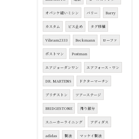
オパンケ縫いミシン
バリー
Barry
カスタム
ビス止め
タグ移植
Vibram2333
Beckmann
ローファ
ポストマン
Postman
エアジョーダンワン
エアフォース・ワン
DR. MARTENS
ドクターマーチン
ブリヂストン
ツアーステージ
BRIDGESTONE
滑り部分
スニーカーライニング
アディダス
adidas
製法
マッケイ製法