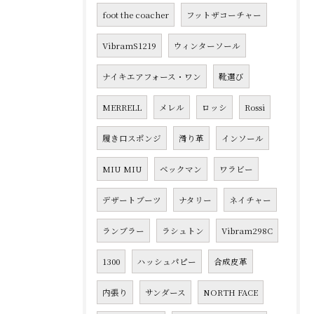
foot the coacher
フットザコーチャー
VibramS1219
ウィンターソール
ナイキエアフォース・ワン
靴選び
MERRELL
メレル
ロッシ
Rossi
履き口スポンジ
滑り革
インソール
MIU MIU
ベックマン
ワラビー
デザートブーツ
ナタリー
ネイチャー
ランブラー
ラシュトン
Vibram298C
1300
ハッシュパピー
合成皮革
内張り
サンダース
NORTH FACE