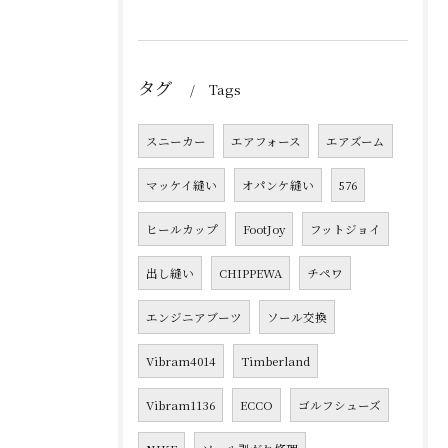
タグ
Tags
スニーカー
エアフォース
エアズーム
マッケイ縫い
オパンケ縫い
576
ヒールカップ
FootJoy
フットジョイ
出し縫い
CHIPPEWA
チペワ
エンジニアブーツ
ソール交換
Vibram4014
Timberland
Vibram1136
ECCO
ゴルフシューズ