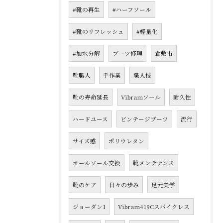
#靴の再生
#ハーフソール
#靴のリフレッシュ
#軽量化
#加水分解
ブーツ修理
倉敷市
靴職人
手作業
職人技
靴の寿命延長
Vibramソール
耐久性
ハードユース
ビンテージブーツ
流行
サイズ感
ポリウレタン
オールソール交換
靴メンテナンス
靴のケア
日々の歩み
足元美学
ジョーダン1
Vibram419Cスパイクレス