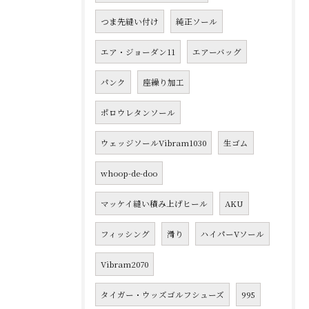
つま先縫い付け
純正ソール
エア・ジョーダン11
エアーバッグ
パンク
座繰り加工
ポロウレタンソール
ウェッジソールVibram1030
生ゴム
whoop-de-doo
マッケイ縫い積み上げヒール
AKU
フィッシング
滑り
ハイパーVソール
Vibram2070
タイガー・ウッズゴルフシューズ
995