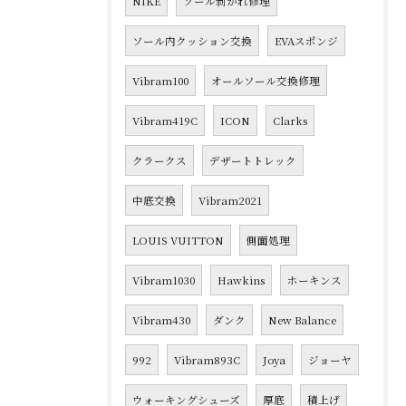
NIKE
ソール剥がれ修理
ソール内クッション交換
EVAスポンジ
Vibram100
オールソール交換修理
Vibram419C
ICON
Clarks
クラークス
デザートトレック
中底交換
Vibram2021
LOUIS VUITTON
側面処理
Vibram1030
Hawkins
ホーキンス
Vibram430
ダンク
New Balance
992
Vibram893C
Joya
ジョーヤ
ウォーキングシューズ
厚底
積上げ