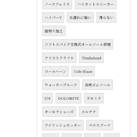
ノースフェイス
ハイカットスニーカー
ハイパーV
水濡れに強い
滑らない
座刳り加工
ソフトスパイク交換式オールソール修理
アリストクラフト
Timbaland
コールハーン
Cole Haan
ウォータープルーフ
合成ゴムソール
574
DOLOMITE
ドロミテ
オーロラシューズ
コルチナ
アイリッシュセッター
ペコスブーツ