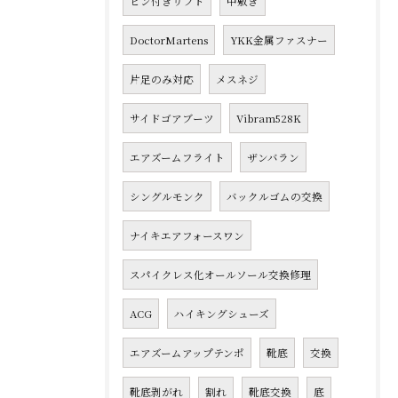
ピン付きリフト
中敷き
DoctorMartens
YKK金属ファスナー
片足のみ対応
メスネジ
サイドゴアブーツ
Vibram528K
エアズームフライト
ザンバラン
シングルモンク
バックルゴムの交換
ナイキエアフォースワン
スパイクレス化オールソール交換修理
ACG
ハイキングシューズ
エアズームアップテンポ
靴底
交換
靴底剥がれ
割れ
靴底交換
底