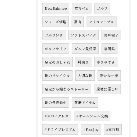
NewBalance
立ちベロ
ゴルフ
シューズ修理
富山
アイコンモデル
ゴルフ好き
ソフトスパイク
修理完了
ゴルフライフ
ゴルフ愛好家
福岡県
足元のおしゃれ
靴磨き
歩きやすさ
靴のリサイクル
大切な靴
新たな一歩
足元から始まるストーリー
環境に優しい
靴の長寿命化
愛着アイテム
#スパイクレス
#オールソール交換
#ドライプレミアム
#FootJoy
#東京都