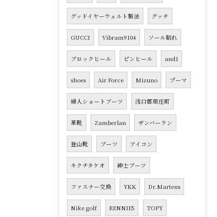
グッドイヤーウェルト製法
グッチ
GUCCI
Vibram9104
ソール割れ
ブロックヒール
ピンヒール
and1
shoes
Air Force
Mizuno
プーマ
婦人ショートブーツ
浅口郡里庄町
革靴
Zamberlan
ザンバーラン
登山靴
ブーツ
アイコン
キクチタケオ
紳士ブーツ
ファスナー交換
YKK
Dr.Martens
Nike golf
RENNIE5
TOPY