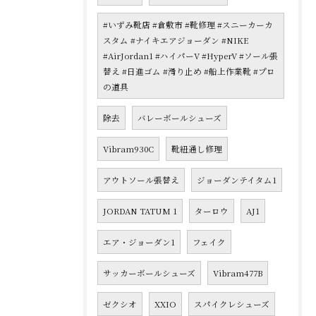
#いずみ靴店 #倉敷市 #靴修理 #スニーカーカ
スタム #ナイキエアジョーダン #NIKE
#AirJordan1 #ハイパーV #HyperV #ソール張
替え #日進ゴム #滑り止め #船上作業靴 #プロ
の道具
除去
バレーボールシューズ
Vibram930C
靴紐通し修理
アウトソール張替え
ジョーダンテイタム1
JORDAN TATUM 1
ターロウ
AJ1
エア・ジョーダン1
フェイク
サッカーボールシューズ
Vibram477B
ゼクシオ
XXIO
スパイクレシューズ