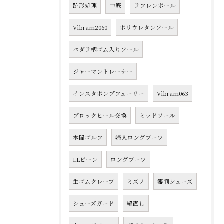
跡形処理
中底
ラフレンボール
Vibram2060
ポリウレタンソール
ペダラ柄ゴム入りソール
ジャーマントレーナー
インスタポンプフューリー
Vibram063
ブロックヒール交換
ミッドソール
本間ゴルフ
婦人ロングブーツ
LLビーン
ロングブーツ
生ゴムクレープ
ミズノ
審判シューズ
シューズガード
縫直し