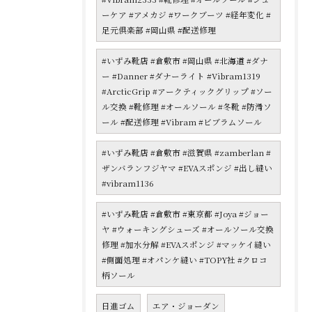
ーケア #アメカジ #ワークブーツ #経年変化 #
足元倶楽部 #岡山県 #配送修理
#いずみ靴店 #倉敷市 #岡山県 #北海道 #ダナ
ー #Danner #ダナーライト #Vibram1319
#ArcticGrip #アークティックグリップ #ソー
ル交換 #靴修理 #オールソール #冬靴 #防滑ソ
ール #配送修理 #Vibram #ビブラムソール
#いずみ靴店 #倉敷市 #滋賀県 #zamberlan #
ザンバランフジヤマ #EVAスポンジ #出し縫い
#vibram1136
#いずみ靴店 #倉敷市 #東京都 #Joya #ジョー
ヤ #ウォーキングシューズ #オールソール交換
修理 #加水分解 #EVAスポンジ #マッケイ縫い
#側面処理 #オパンケ縫い #TOPY社 #クロコ
柄ソール
日進ゴム
エア・ジョーダン