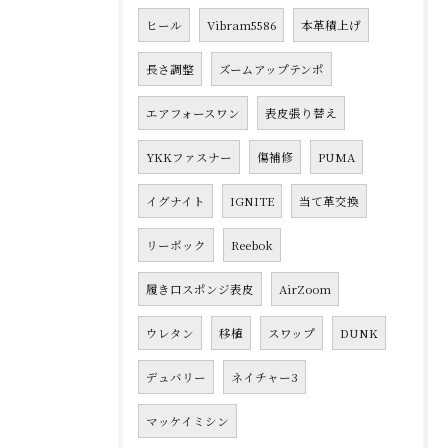
ヒール
Vibram5586
本革積上げ
長さ調整
ズームアップテンポ
エアフォースワン
表皮張り替え
YKKファスナー
傷補修
PUMA
イグナイト
IGNITE
当て革交換
リーボック
Reebok
履き口スポンジ表皮
AirZoom
ウレタン
移植
スワップ
DUNK
デュバリー
ネイチャー3
マッケイミシン