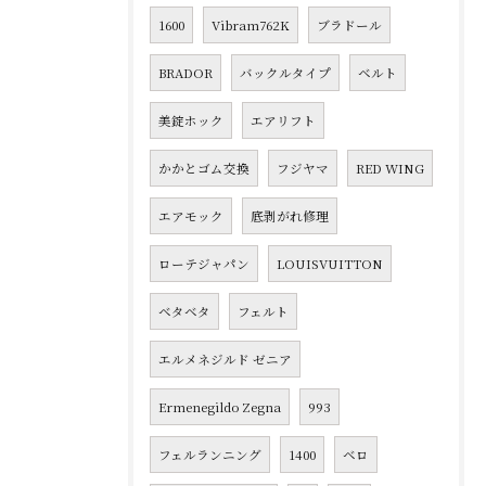
1600
Vibram762K
ブラドール
BRADOR
バックルタイプ
ベルト
美錠ホック
エアリフト
かかとゴム交換
フジヤマ
RED WING
エアモック
底剥がれ修理
ローテジャパン
LOUISVUITTON
ベタベタ
フェルト
エルメネジルド ゼニア
Ermenegildo Zegna
993
フェルランニング
1400
ベロ