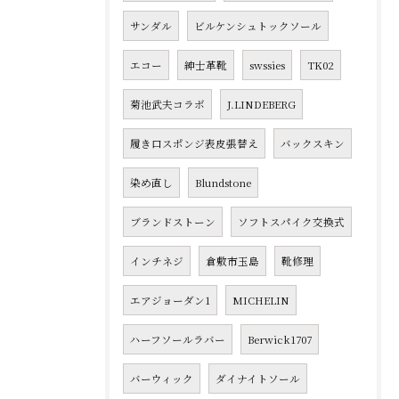
サンダル
ビルケンシュトックソール
エコー
紳士革靴
swssies
TK02
菊池武夫コラボ
J.LINDEBERG
履き口スポンジ表皮張替え
バックスキン
染め直し
Blundstone
ブランドストーン
ソフトスパイク交換式
インチネジ
倉敷市玉島
靴修理
エアジョーダン1
MICHELIN
ハーフソールラバー
Berwick1707
バーウィック
ダイナイトソール