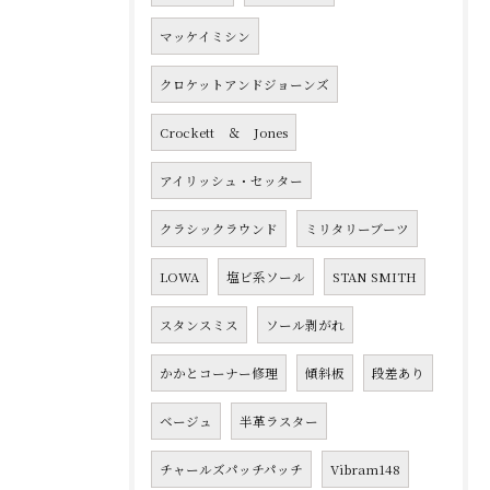
マッケイミシン
クロケットアンドジョーンズ
Crockett ＆ Jones
アイリッシュ・セッター
クラシックラウンド
ミリタリーブーツ
LOWA
塩ビ系ソール
STAN SMITH
スタンスミス
ソール剥がれ
かかとコーナー修理
傾斜板
段差あり
ベージュ
半革ラスター
チャールズパッチパッチ
Vibram148