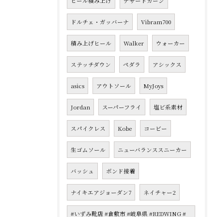
ヒール積み上げ
デザートカーン
ドルチェ・ガッバーナ
Vibram700
積み上げヒール
Walker
ウォーカー
ステッチダウン
ペダラ
アシックス
asics
アウトソール
MyJoys
Jordan
スーパーフライ
塩ビ系素材
スパイクレス
Kobe
コービー
生ゴムソール
ニューバランススニーカー
バッシュ
ボンド接着
ナイキエアジョーダン7
ネイチャー2
#いずみ靴店 #倉敷市 #岐阜県 #REDWING #