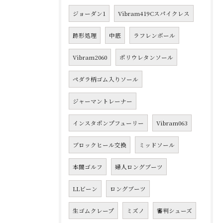
ジョーダン1
Vibram419Cスパイクレス
跡形処理
中底
ラフレンボール
Vibram2060
ポリウレタンソール
ペダラ柄ゴム入りソール
ジャーマントレーナー
インスタポンプフューリー
Vibram063
ブロックヒール交換
ミッドソール
本間ゴルフ
婦人ロングブーツ
LLビーン
ロングブーツ
生ゴムクレープ
ミズノ
審判シューズ