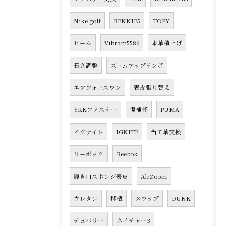
Nike golf
RENNIE5
TOPY
ヒール
Vibram5586
本革積上げ
長さ調整
ズームアップテンポ
エアフォースワン
表皮張り替え
YKKファスナー
傷補修
PUMA
イグナイト
IGNITE
当て革交換
リーボック
Reebok
履き口スポンジ表皮
AirZoom
ウレタン
移植
スワップ
DUNK
デュバリー
ネイチャー3