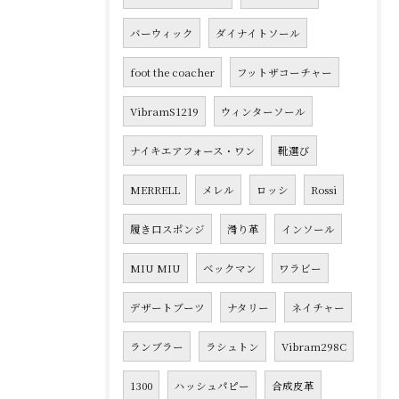
バーウィック
ダイナイトソール
foot the coacher
フットザコーチャー
VibramS1219
ウィンターソール
ナイキエアフォース・ワン
靴選び
MERRELL
メレル
ロッシ
Rossi
履き口スポンジ
滑り革
インソール
MIU MIU
ベックマン
ワラビー
デザートブーツ
ナタリー
ネイチャー
ランブラー
ラシュトン
Vibram298C
1300
ハッシュパピー
合成皮革