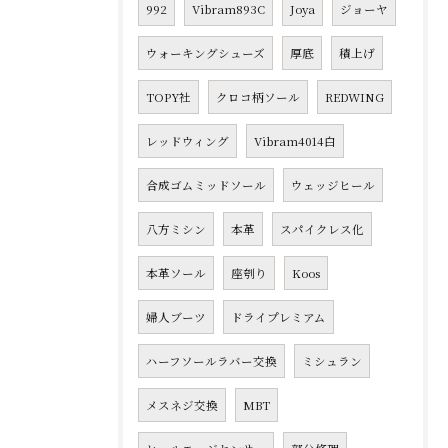
992
Vibram893C
Joya
ジョーヤ
ウォーキングシューズ
厚底
積上げ
TOPY社
クロコ柄ソール
REDWING
レッドウィング
Vibram4014白
合成ゴムミッドソール
ウェッジヒール
八方ミシン
本革
スパイクレス化
本革ソール
座刳り
Koos
婦人ブーツ
ドライプレミアム
ハーフソールラバー交換
ミシュラン
メスネジ交換
MBT