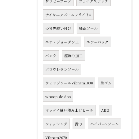
ワラビーブーツ
フェイクステッチ
ナイキエアズームフライト5
つま先縫い付け
純正ソール
エア・ジョーダン11
エアーバッグ
パンク
座繰り加工
ポロウレタンソール
ウェッジソールVibram1030
生ゴム
whoop-de-doo
マッケイ縫い積み上げヒール
AKU
フィッシング
滑り
ハイパーVソール
Vibram2070