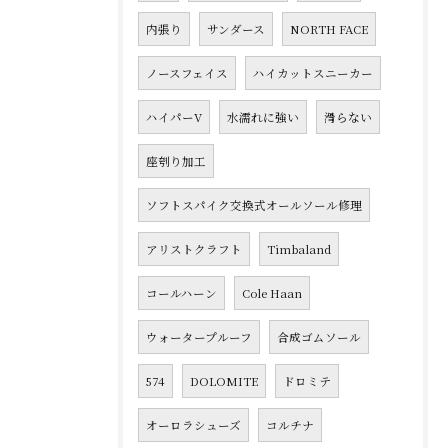
内張り
サンダース
NORTH FACE
ノースフェイス
ハイカットスニーカー
ハイパーV
水濡れに強い
滑らない
座刳り加工
ソフトスパイク交換式オールソール修理
アリストクラフト
Timbaland
コールハーン
Cole Haan
ウォータープルーフ
合成ゴムソール
574
DOLOMITE
ドロミテ
オーロラシューズ
コルチナ