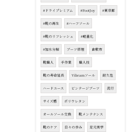
#ドライプレミアム
#FootJoy
#東京都
#靴の再生
#ハーフソール
#靴のリフレッシュ
#軽量化
#加水分解
ブーツ修理
倉敷市
靴職人
手作業
職人技
靴の寿命延長
Vibramソール
耐久性
ハードユース
ビンテージブーツ
流行
サイズ感
ポリウレタン
オールソール交換
靴メンテナンス
靴のケア
日々の歩み
足元美学