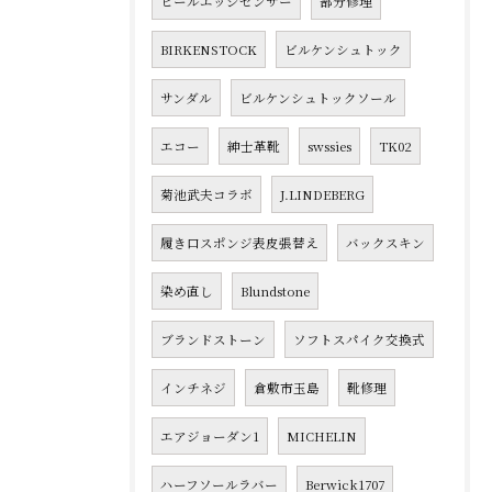
ヒールエッジセンサー
部分修理
BIRKENSTOCK
ビルケンシュトック
サンダル
ビルケンシュトックソール
エコー
紳士革靴
swssies
TK02
菊池武夫コラボ
J.LINDEBERG
履き口スポンジ表皮張替え
バックスキン
染め直し
Blundstone
ブランドストーン
ソフトスパイク交換式
インチネジ
倉敷市玉島
靴修理
エアジョーダン1
MICHELIN
ハーフソールラバー
Berwick1707