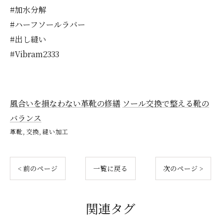
#加水分解
#ハーフソールラバー
#出し縫い
#Vibram2333
風合いを損なわない革靴の修繕
ソール交換で整える靴の
バランス
革靴
交換
縫い加工
< 前のページ
一覧に戻る
次のページ >
関連タグ