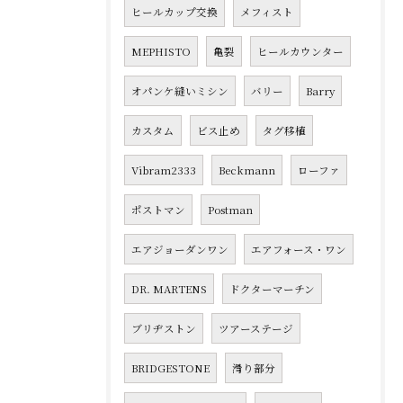
ヒールカップ交換
メフィスト
MEPHISTO
亀裂
ヒールカウンター
オパンケ縫いミシン
バリー
Barry
カスタム
ビス止め
タグ移植
Vibram2333
Beckmann
ローファ
ポストマン
Postman
エアジョーダンワン
エアフォース・ワン
DR. MARTENS
ドクターマーチン
ブリヂストン
ツアーステージ
BRIDGESTONE
滑り部分