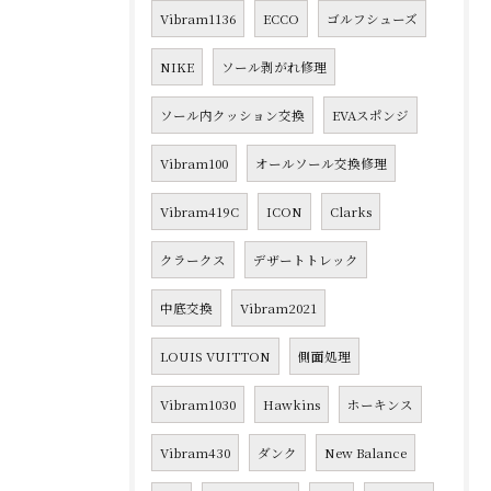
Vibram1136
ECCO
ゴルフシューズ
NIKE
ソール剥がれ修理
ソール内クッション交換
EVAスポンジ
Vibram100
オールソール交換修理
Vibram419C
ICON
Clarks
クラークス
デザートトレック
中底交換
Vibram2021
LOUIS VUITTON
側面処理
Vibram1030
Hawkins
ホーキンス
Vibram430
ダンク
New Balance