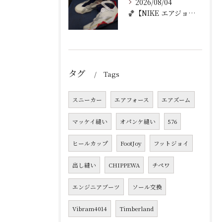
2026/08/04
🏀【NIKE エアジョーダン7 加水分解修理｜ミッドソール交...
タグ
Tags
スニーカー
エアフォース
エアズーム
マッケイ縫い
オパンケ縫い
576
ヒールカップ
FootJoy
フットジョイ
出し縫い
CHIPPEWA
チペワ
エンジニアブーツ
ソール交換
Vibram4014
Timberland