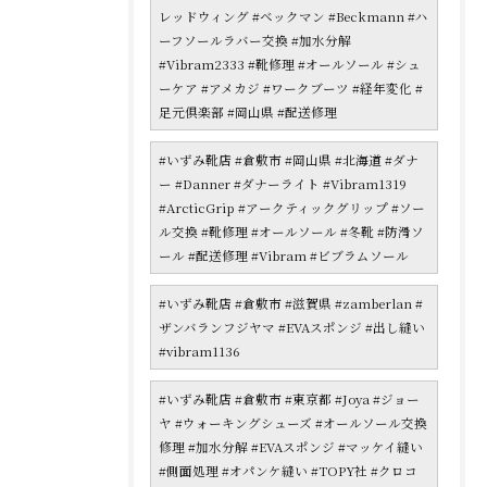
レッドウィング #ベックマン #Beckmann #ハ
ーフソールラバー交換 #加水分解
#Vibram2333 #靴修理 #オールソール #シュ
ーケア #アメカジ #ワークブーツ #経年変化 #
足元倶楽部 #岡山県 #配送修理
#いずみ靴店 #倉敷市 #岡山県 #北海道 #ダナ
ー #Danner #ダナーライト #Vibram1319
#ArcticGrip #アークティックグリップ #ソー
ル交換 #靴修理 #オールソール #冬靴 #防滑ソ
ール #配送修理 #Vibram #ビブラムソール
#いずみ靴店 #倉敷市 #滋賀県 #zamberlan #
ザンバランフジヤマ #EVAスポンジ #出し縫い
#vibram1136
#いずみ靴店 #倉敷市 #東京都 #Joya #ジョー
ヤ #ウォーキングシューズ #オールソール交換
修理 #加水分解 #EVAスポンジ #マッケイ縫い
#側面処理 #オパンケ縫い #TOPY社 #クロコ