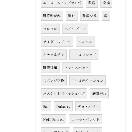
エアズームアップテンポ
靴底
交換
靴底剥がれ
割れ
靴底交換
底
ペコペコ
バイクブーツ
ライダースブーツ
ツルツル
ネチャネチャ
ソールスワップ
靴底移植
アンクルパット
スポンジ交換
ソール内クッション
バスケットボールシューズ
底剥がれ
Bar
Dubarry
デュ・バリー
NeIL Barrett
ニール・バレット