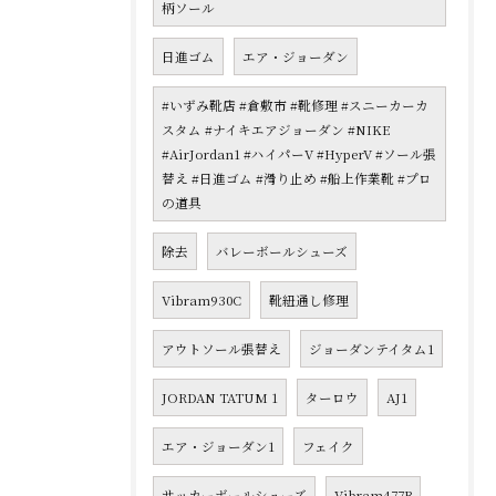
柄ソール
日進ゴム
エア・ジョーダン
#いずみ靴店 #倉敷市 #靴修理 #スニーカーカ
スタム #ナイキエアジョーダン #NIKE
#AirJordan1 #ハイパーV #HyperV #ソール張
替え #日進ゴム #滑り止め #船上作業靴 #プロ
の道具
除去
バレーボールシューズ
Vibram930C
靴紐通し修理
アウトソール張替え
ジョーダンテイタム1
JORDAN TATUM 1
ターロウ
AJ1
エア・ジョーダン1
フェイク
サッカーボールシューズ
Vibram477B