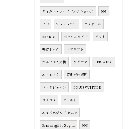
タイガー・ウッズゴルフシューズ
995
1600
Vibram762K
ブラドール
BRADOR
バックルタイプ
ベルト
美錠ホック
エアリフト
かかとゴム交換
フジヤマ
RED WING
エアモック
底剥がれ修理
ローテジャパン
LOUISVUITTON
ベタベタ
フェルト
エルメネジルド ゼニア
Ermenegildo Zegna
993