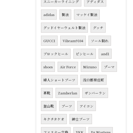
スニーカーライニング
アディダス
adidas
製法
マッケイ製法
グッドイヤーウェルト製法
グッチ
GUCCI
Vibram9104
ソール割れ
ブロックヒール
ピンヒール
and1
shoes
Air Force
Mizuno
プーマ
婦人ショートブーツ
浅口郡里庄町
革靴
Zamberlan
ザンバーラン
登山靴
ブーツ
アイコン
キクチタケオ
紳士ブーツ
ファスナー交換
YKK
Dr.Martens