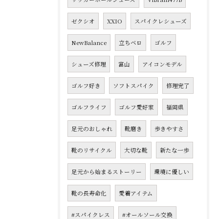
ゼクシオ
XXIO
スパイクレシューズ
NewBalance
立ちベロ
ゴルフ
シューズ修理
富山
アイコンモデル
ゴルフ好き
ソフトスパイク
修理完了
ゴルフライフ
ゴルフ愛好家
福岡県
足元のおしゃれ
靴磨き
歩きやすさ
靴のリサイクル
大切な靴
新たな一歩
足元から始まるストーリー
環境に優しい
靴の長寿命化
愛着アイテム
#スパイクレス
#オールソール交換