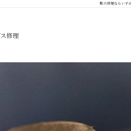
靴の修理ならいず
プス修理