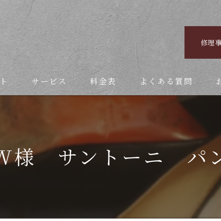
修理
ト
サービス
料金表
よくある質問
W様 サントーニ パ