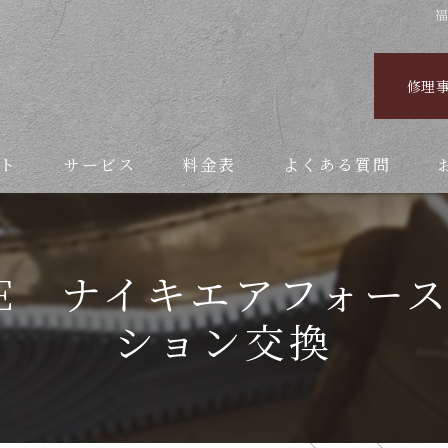
福
修理
ト
サービス
料金表
よくある質問
KE ナイキエアフォー
ション交換