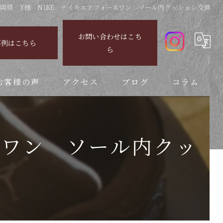
岡県 Y様 NIKE ナイキエアフォースワン ソール内クッション交換
お問い合わせはこち
事例はこちら
ら
お客様の声
アクセス
ブログ
コラム
スワン ソール内クッ