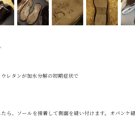
ン
るウレタンが加水分解の初期症状で
。
したら、ソールを接着して側面を縫い付けます。オパンケ